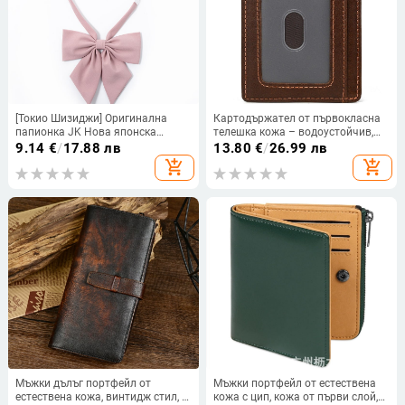
[Токио Шизиджи] Оригинална
Картодържател от първокласна
папионка JK Нова японска
телешка кожа – водоустойчив,
колежанска стилна малка/
ултралек, антибактериален
9.14
€
/
17.88 лв
13.80
€
/
26.99 лв
розова
add_shopping_cart
add_shopping_cart
Мъжки дълъг портфейл от
Мъжки портфейл от естествена
естествена кожа, винтидж стил, с
кожа с цип, кожа от първи слой,