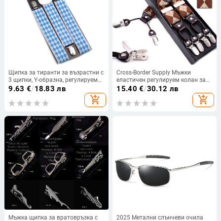
Щипка за тиранти за възрастни с
Cross-Border Supply Мъжки
3 щипки, Y-образна, регулируема,
еластичен регулируем колан за
жакардова карирана, за дънки,
възрастни с 6 щипки, еластичен
9.63
€
/
18.83 лв
15.40
€
/
30.12 лв
против падане, 3,5 см
регулируем жакардов кариран
add_shopping_cart
add_shopping_cart
тиранти
Мъжка щипка за вратовръзка с
2025 Метални слънчеви очила