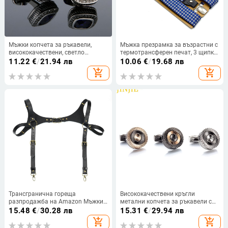
Мъжки копчета за ръкавели,
Мъжка презрамка за възрастни с
висококачествени, светло
термотрансферен печат, 3 щипки,
луксозни, сини, с циркон,
дълга, превъзходна, презрамка
11.22
€
/
21.94 лв
10.06
€
/
19.68 лв
кристали, квадратни, сребърни,
за риза 3,5 см, модна, ежедневна
add_shopping_cart
add_shopping_cart
на склад, бижута, 1 чифт, на едро
Трансгранична гореща
Висококачествени кръгли
разпродажба на Amazon Мъжки
метални копчета за ръкавели с
кожен колан за задържане
двойно позлатено покритие на
15.48
€
/
30.28 лв
15.31
€
/
29.94 лв
Декоративен колан за гърди
едро, мъжки позлатени френски
add_shopping_cart
add_shopping_cart
Британски ежедневен колан за
копчета за ръкавели