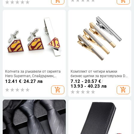
add_shopping_cart
add_shopping_cart
риза на едро
Копчета за ръкавели от серията
Комплект от четири мъжки
Hero Superman, Спайдърмен,
бизнес щипки за вратовръзка Dai
щипка за вратовръзка, костюм,
Li с кутия, висок клас луксозна
12.41
€
/
24.27 лв
7.12 - 20.57
€
/
френски бижута на едро с дебело
златна щипка за яка, гореща
13.93 - 40.23 лв
add_shopping_cart
add_shopping_cart
покритие
разпродажба през граница