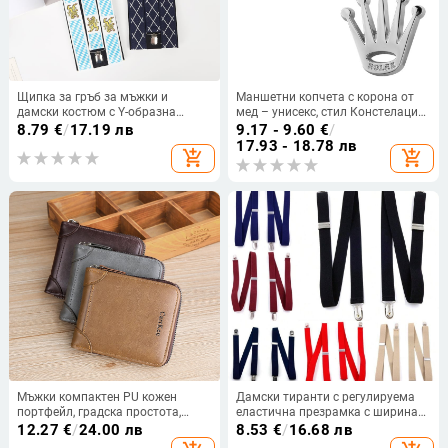
Щипка за гръб за мъжки и
Маншетни копчета с корона от
дамски костюм с Y-образна
мед – унисекс, стил Констелация,
презрамка, модна линия, тип
електропластиране, кристал
8.79
€
/
17.19 лв
9.17 - 9.60
€
/
„петена кост“, три щипки,
прахообразен,
17.93 - 18.78 лв
add_shopping_cart
add_shopping_cart
еластична щипка за презрамка
персонализируеми
Мъжки компактен PU кожен
Дамски тиранти с регулируема
портфейл, градска простота,
еластична презрамка с ширина
CarrKen, Пролет 2023
2,5 см, едноцветни, 4 щипки
12.27
€
/
24.00 лв
8.53
€
/
16.68 лв