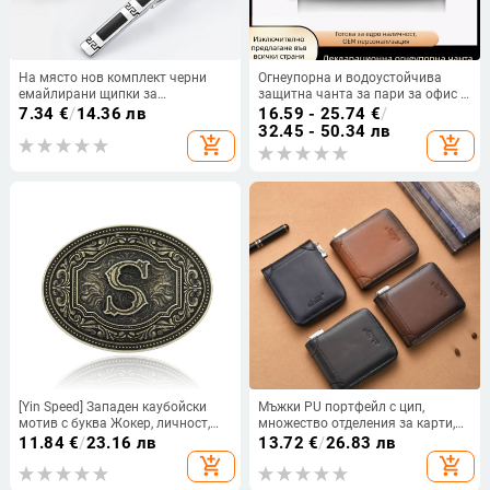
На място нов комплект черни
Огнеупорна и водоустойчива
емайлирани щипки за
защитна чанта за пари за офис и
вратовръзка метални копчета за
дом, ценна метална чанта за
7.34
€
/
14.36 лв
16.59 - 25.74
€
/
ръкавели външна търговия
съхранение на касови бележки,
32.45 - 50.34 лв
add_shopping_cart
add_shopping_cart
горещи мъжки прости копчета за
информация за договора,
ръкавели на едро
документи
[Yin Speed] Западен каубойски
Мъжки PU портфейл с цип,
мотив с буква Жокер, личност,
множество отделения за карти,
метален модел от А до Я,
голям капацитет, марка Sapele,
11.84
€
/
23.16 лв
13.72
€
/
26.83 лв
катарама за колан,
подплата от полиестер, пролет
add_shopping_cart
add_shopping_cart
трансгранична, едноделна коса
2025