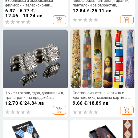
Европейски и американски
Мъжка риза, панталон, тиранти,
филмови и телевизионни
панталони за възрастни,
периферни устройства, Супермен,
еластични тиранти, мъжки
6.37 - 6.77
€
/
12.84
€
/
25.11 лв
Батман, копчета за ръкавели,
тиранти за възрастни,
12.46 - 13.24 лв
add_shopping_cart
add_shopping_cart
мъжка бизнес френска риза,
неплъзгащи се тиранти,
щипки за маншети, щипка за
катарама
вратовръзка
1 чифт готови, едро, дропшипинг,
Световноизвестна картина с
трансгранична продажба,
вратовръзка, маслена картина
горещи продажби, прости,
Ван Гог 8 см, оригинална мъжка и
12.70
€
/
24.84 лв
9.66
€
/
18.89 лв
достъпни, луксозни,
дамска модна печатна ретро
add_shopping_cart
add_shopping_cart
инкрустирани циркони, сребърни
вратовръзка, външна търговия
квадратни мъжки аксесоари за
на склад на едро
риза с ръкав