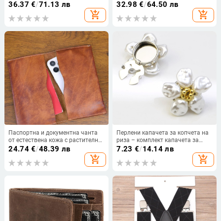
много отделения за карти, първи
водоустойчив, антикрадба
36.37
€
/
71.13 лв
32.98
€
/
64.50 лв
слой телешка кожа, подплата
add_shopping_cart
add_shopping_cart
полиестер.
Паспортна и документна чанта
Перлени капачета за копчета на
от естествена кожа с растително
риза – комплект капачета за
обработване и ръчна патина,
копчета, маншетни копчета и
24.74
€
/
48.39 лв
7.23
€
/
14.14 лв
подплата от естествена кожа,
клип за копче, аксесоари за
add_shopping_cart
add_shopping_cart
ретро бизнес стил, джоб за
бижута
телефон