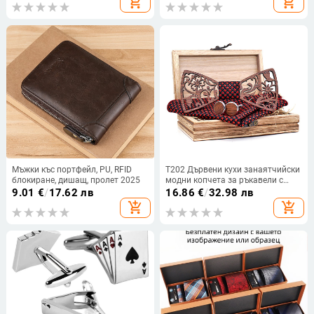
add_shopping_cart
add_shopping_cart
Мъжки къс портфейл, PU, RFID
T202 Дървени кухи занаятчийски
блокиране, дишащ, пролет 2025
модни копчета за ръкавели с
джобни кърпи, комплект
9.01
€
/
17.62 лв
16.86
€
/
32.98 лв
ежедневна сватбена папионка
add_shopping_cart
add_shopping_cart