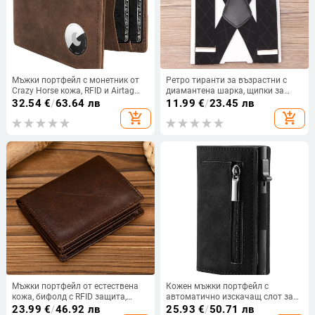
Мъжки портфейл с монетник от
Ретро тиранти за възрастни с
Crazy Horse кожа, RFID и Airtag
диамантена шарка, щипки за
тракер — истинска кожа,
мъжки тиранти, тиранти за
32.54
€
/
63.64 лв
11.99
€
/
23.45 лв
ембосирана шарка, подплата
панталони, тиранти, тиранти за
add_shopping_cart
add_shopping_cart
полиестер
панталони
Мъжки портфейл от естествена
Кожен мъжки портфейл с
кожа, бифолд с RFID защита,
автоматично изскачащ слот за
монетник с цип, първи слой
карти, RFID защита, ултра тънък,
23.99
€
/
46.92 лв
25.93
€
/
50.71 лв