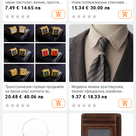
черен пистолет, бизнес, прости
Нови поляризирани слънчеви
очила, тръба, форма на котва,
очила Мъжки слънчеви очила за
7.49
€
/
14.65 лв
15.34
€
/
30.00 лв
корейски стил, сигурност, медна
шофиране Огледала Очила
add_shopping_cart
add_shopping_cart
щипка за вратовръзка
Трансгранични горещи продажби
Модерна мъжка вратовръзка,
на висок клас копчета за
бизнес официална, корейски
ръкавели с механизъм за мъже,
стил, професионална, ежедневна,
20.48
€
/
40.06 лв
9.37
€
/
18.33 лв
копчета за ръкавели с прецизен
ретро, полка точки, флорални
add_shopping_cart
add_shopping_cart
часовник, копчета за ръкавели за
младежки модни аксесоари за
френска риза
риза