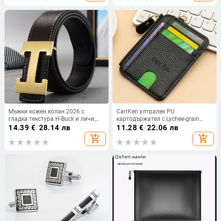
презрамка
Мъжки кожен колан 2026 с
CarrKen ултралек PU
гладка текстура H-Buck и личи,
картодържател с Lychee-grain
стилен, ежедневен, модерен,
шарка и полиестерна подплата
14.39
€
/
28.14 лв
11.28
€
/
22.06 лв
универсален, подходящ за мъже
add_shopping_cart
add_shopping_cart
на средна и млада възраст с
панталони и колан на талията