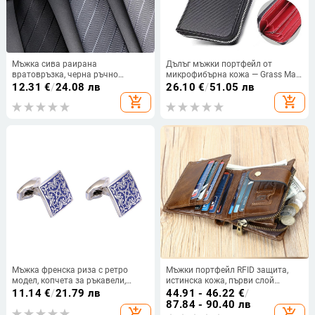
Мъжка сива раирана
Дълъг мъжки портфейл от
вратовръзка, черна ръчно
микрофибърна кожа — Grass Mat
връзвана вратовръзка за работа,
модел, градски стил, подплата от
12.31
€
/
24.08 лв
26.10
€
/
51.05 лв
бизнес официално облекло,
регенерирана кожа
add_shopping_cart
add_shopping_cart
джентълменска сватба,
вратовръзка за младоженеца
Мъжка френска риза с ретро
Мъжки портфейл RFID защита,
модел, копчета за ръкавели,
истинска кожа, първи слой
гореща разпродажба, копчета за
телешка кожа, устойчива на
11.14
€
/
21.79 лв
44.91 - 46.22
€
/
ръкавели 182
износване, подплата полиестер-
87.84 - 90.40 лв
add_shopping_cart
add_shopping_cart
памук