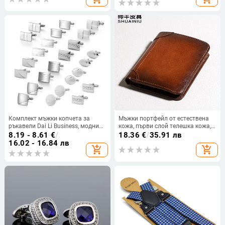
Комплект мъжки копчета за
Мъжки портфейл от естествена
ръкавели Dai Li Business, модни
кожа, първи слой телешка кожа,
сребърни маншети, обикновени
компактен трипореден дизайн с
8.19 - 8.61
€
/
18.36
€
/
35.91 лв
маншети, нокти за костюм, риза,
джобове за карти, подплата от
16.02 - 16.84 лв
add_shopping_cart
add_shopping_cart
маншети, нокти за катарама,
полиестер
аксесоари