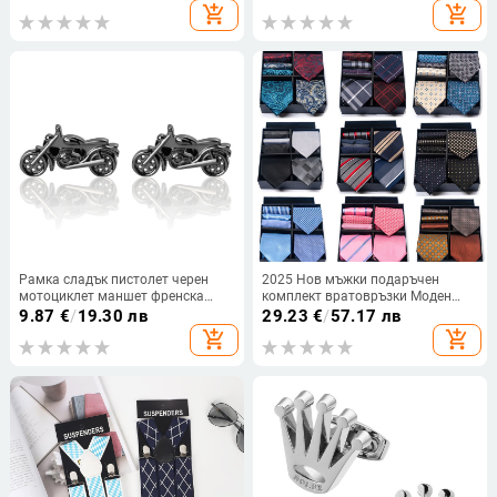
телешка кожа
подплата от телешка кожа
add_shopping_cart
add_shopping_cart
Рамка сладък пистолет черен
2025 Нов мъжки подаръчен
мотоциклет маншет френска
комплект вратовръзки Моден
риза мъжки копчета за ръкавели
бизнес едноцветен жакардов
9.87
€
/
19.30 лв
29.23
€
/
57.17 лв
фабричен аутлет
квадратен шал трансгранична
add_shopping_cart
add_shopping_cart
гореща разпродажба