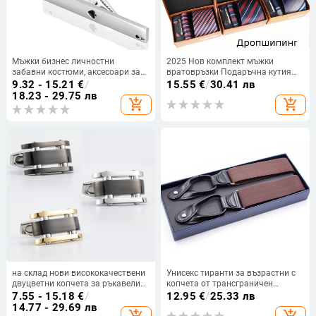
Мъжки бизнес личностни
2025 Нов комплект мъжки
забавни костюми, аксесоари за
вратовръзки Подаръчна кутия
покер, титаниева стомана,
Висок клас Моден подарък
9.32 - 15.21
€
/
15.55
€
/
30.41 лв
висококачествени копчета за
Мъжки комплект от 4 бизнес
18.23 - 29.75 лв
add_shopping_cart
add_shopping_cart
ръкавели, щипка за вратовръзка
вратовръзки
на склад нови висококачествени
Унисекс тиранти за възрастни с
двуцветни копчета за ръкавели
копчета от трансграничен
от неръждаема стомана,
източник, британска каишка с
7.55 - 15.18
€
/
12.95
€
/
25.33 лв
трансгранични, горещи мъжки
еластична щипка
14.77 - 29.69 лв
френски копчета за ръкавели за