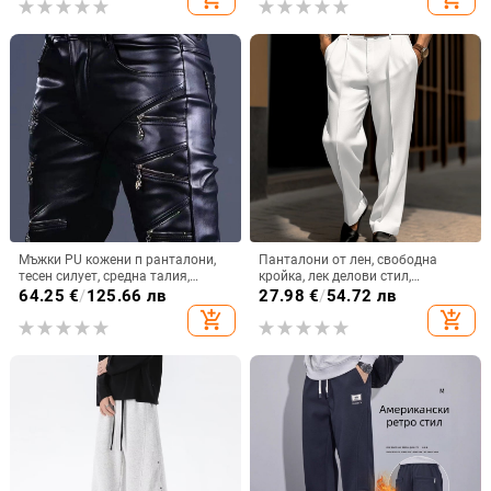
панталони с щампа от хип-хоп и
открито, за излизане
флорален принт
Мъжки PU кожени п ранталони,
Панталони от лен, свободна
тесен силует, средна талия,
кройка, лек делови стил,
уличен стил, пролет 2025
подходящи за ежедневие, четири
64.25
€
/
125.66 лв
27.98
€
/
54.72 лв
сезона, есен 2025
add_shopping_cart
add_shopping_cart