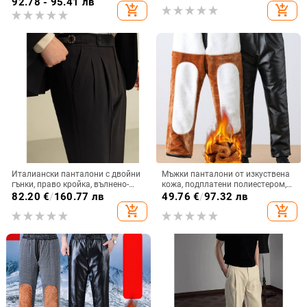
92.78 - 95.41 лв
add_shopping_cart
add_shopping_cart
Италиански панталони с двойни
Мъжки панталони от изкуствена
гънки, право кройка, вълнено-
кожа, подплатени полиестером,
смесена материя,
висока талия, свободен силует
82.20
€
/
160.77 лв
49.76
€
/
97.32 лв
микроеластичност
add_shopping_cart
add_shopping_cart