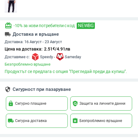
redeem
NEWBG
-10% за нови потребители с код:
local_shipping
Доставка и връщане
Доставка:
16 Август - 23 Август
€
Цена на доставка:
2.51
/
4.91
лв
,
Доставяме с:
Speedy
Sameday
Безпроблемно връщане
Продуктът се предлага с опция "Прегледай преди да купиш".
security
Сигурност при пазаруване
lock
policy
Сигурно плащане
Защита на личните данни
local_shipping
assignment_return
Сигурна доставка
Безпроблемно връщане