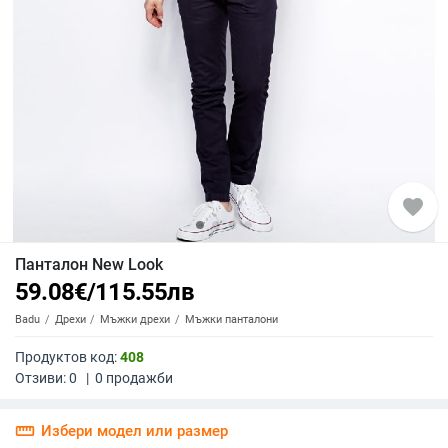
favorite
Панталон New Look
59.08
€
/
115.55
лв
Badu
Дрехи
Мъжки дрехи
Мъжки панталони
Продуктов код:
408
Отзиви:
0
|
0
продажби
straighten
Избери модел или размер