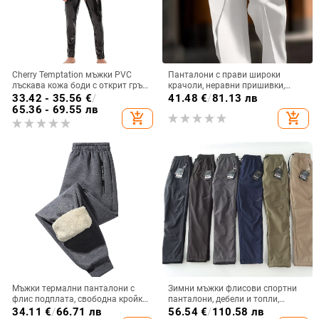
Cherry Temptation мъжки PVC
Панталони с прави широки
лъскава кожа боди с открит гръб,
крачоли, неравни пришивки,
слим кройка, подплата PU и
копче детайл, микроеластичност,
33.42 - 35.56
€
/
41.48
€
/
81.13 лв
прави панталони
модал-памучен микс
65.36 - 69.55 лв
add_shopping_cart
add_shopping_cart
Мъжки термални панталони с
Зимни мъжки флисови спортни
флис подплата, свободна кройка,
панталони, дебели и топли,
средна талия, смес от химически
свободна права кройка, с връзка
34.11
€
/
66.71 лв
56.54
€
/
110.58 лв