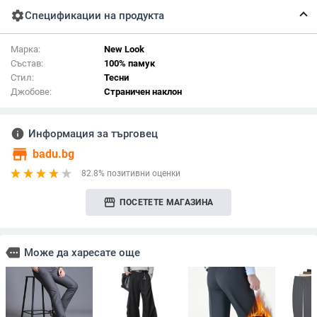
settings
Спецификации на продукта
Марка:
New Look
Състав:
100% памук
Стил:
Тесни
Джобове:
Страничен наклон
info
Информация за търговец
store
badu.bg
82.8% позитивни оценки
storefront
ПОСЕТЕТЕ МАГАЗИНА
more
Може да харесате още