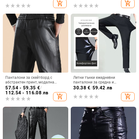
влакна, лека еластичност
add_shopping_cart
add_shopping_cart
Панталони за скейтборд с
Летни тънки ежедневни
абстрактен принт, модална
панталони за средна и
тъкан, PU съдържание, талия
напреднала възраст, ледено
57.54 - 59.35
€
/
30.38
€
/
59.42 лв
средна
копринени панталони за мъже,
112.54 - 116.08 лв
add_shopping_cart
add_shopping_cart
еластични ежедневни панталони,
широки, с висока талия,
висококачествени панталони