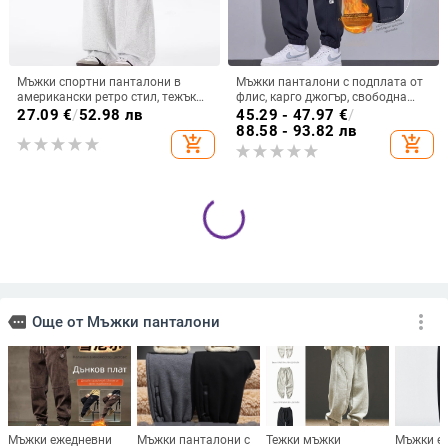
Мъжки спортни панталони в
Мъжки панталони с подплата от
американски ретро стил, тежък
флис, карго джогър, свободна
плат, прави крачоли и широки
кройка, за зимата 2025
27.09
€
/
52.98 лв
45.29 - 47.97
€
/
крака, ежедневен спортен стил
88.58 - 93.82 лв
add_shopping_cart
add_shopping_cart
Мъжки флисово подплатени
Панталони с дебела пухена
плетени спортни панталони,
подплата, ежедневни мъжки
зимни, свободен силует, прави
панталони, двойки,
71.25
€
/
139.35 лв
22.99 - 28.35
€
/
крачоли, памучно-смесен плат
североизточни пътни
44.96 - 55.45 лв
add_shopping_cart
add_shopping_cart
(68.9% памук, 31.1% полиестер)
водоустойчиви памучни