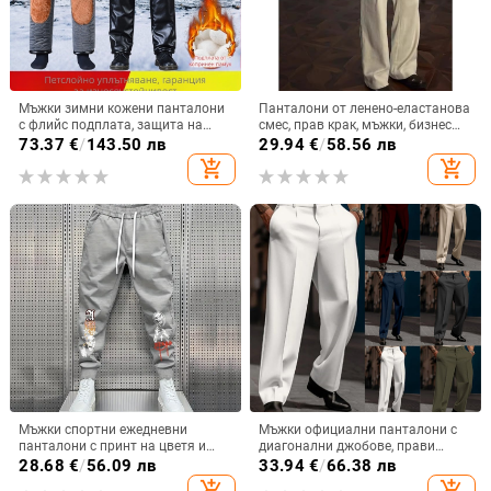
Мъжки зимни кожени панталони
Панталони от ленено-еластанова
с флийс подплата, защита на
смес, прав крак, мъжки, бизнес
коляното, за колоездене,
формал
73.37
€
/
143.50 лв
29.94
€
/
58.56 лв
еластични топли панталони за
add_shopping_cart
add_shopping_cart
средна възраст и възрастни.
Мъжки спортни ежедневни
Мъжки официални панталони с
панталони с принт на цветя и
диагонални джобове, прави
панделка в американски стил,
крачоли, едноцветни карирани,
28.68
€
/
56.09 лв
33.94
€
/
66.38 лв
големи размери, ежедневни
дишащи, за ежедневието на
add_shopping_cart
add_shopping_cart