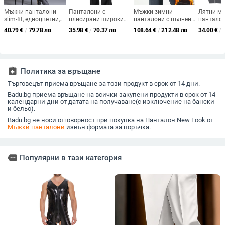
Мъжки панталони
Панталони с
Мъжки зимни
Лятни м
slim-fit, едноцветни,
плисирани широки
панталони с вълнена
панталон
за бизнес и
крачоли, свободен
подплата, висока
драпиращ
40.79
€
/
79.78 лв
35.98
€
/
70.37 лв
108.64
€
/
212.48 лв
34.00
€
/
ежедневно облекло
крой, есен, 100%
талия, свободна
анти-бръ
полиестер
кройка и детайл с
дължина 
копчета.
глезена,
талия, лу
леко сте
assignment_return
Политика за връщане
права кр
Търговецът приема връщане за този продукт в срок от 14 дни.
Badu.bg приема връщане на всички закупени продукти в срок от 14
календарни дни от датата на получаване(с изключение на бански
и бельо).
Badu.bg не носи отговорност при покупка на Панталон New Look от
Мъжки панталони
извън формата за поръчка.
more
Популярни в тази категория