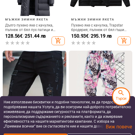
Лятни мъжки панталони от лен с
Зимни, тесни, есенни, черни,
Ice Silk ефект, свободен силует,
европейски и американски
дълги панталони за мъже на
корейски стил, плътен цвят,
28.43
€
/
55.60 лв
44.43
€
/
86.90 лв
средна възраст и възрастни
удебелени, от изкуствена кожа,
add_shopping_cart
add_shopping_cart
със средна талия
search
Търси
Ние използваме бисквитки и подобни технологии, за да предоставяме и
подобряваме нашата Услуга, да ви осигурим най-доброто потребителско
изживяване, да поддържаме сигурността на платформата, да
персонализираме съдържанието и рекламите, както и да измерваме
ефективността на нашите маркетингови кампании. С избора на
Виж повече
„Приемам всички“ вие се съгласявате ние и нашите доверени партньори
да съхраняваме бисквитки и подобни технологии на вашето устройство