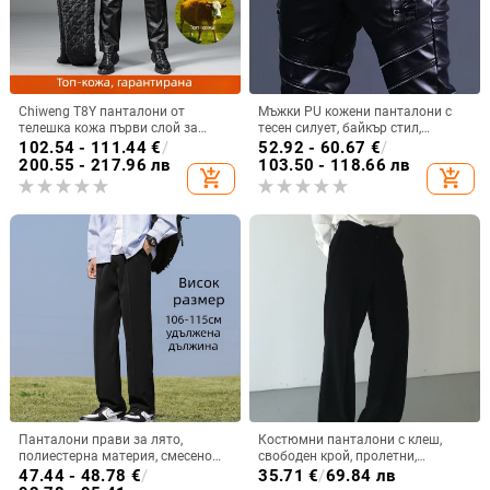
Chiweng T8Y панталони от
Мъжки PU кожени панталони с
телешка кожа първи слой за
тесен силует, байкър стил,
мъже на средна възраст и
корейски стил, средна талия, есен
102.54 - 111.44
€
/
52.92 - 60.67
€
/
възрастни, удебелени и топли
2025
200.55 - 217.96 лв
103.50 - 118.66 лв
add_shopping_cart
add_shopping_cart
кожени панталони за есен и
зима, ветроустойчиви и
водонепроницаеми, за каране на
открито
Панталони прави за лято,
Костюмни панталони с клеш,
полиестерна материя, смесено
свободен крой, пролетни,
химическо влакно, декорация с
полиестер, за мъже
47.44 - 48.78
€
/
35.71
€
/
69.84 лв
цип