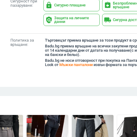
Сигурност при
Безпроблем
lock
assignment_return
Сигурно плащане
пазаруване:
връщане
Защита на личните
policy
local_shipping
Сигурна дос
данни
Политика за
Търговецът приема връщане за този продукт в сро
връщане:
Badu.bg приема връщане на всички закупени прод
от 14 календарни дни от датата на получаване(с
на бански и бельо).
Badu.bg не носи отговорност при покупка на Пан
Look от
Мъжки панталони
извън формата за поръ