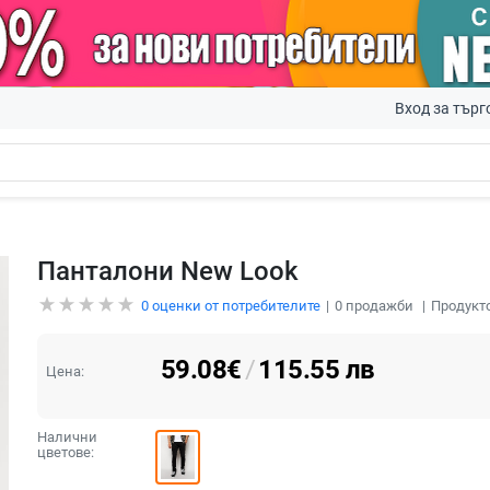
Вход за търг
Панталони New Look
0
оценки от потребителите
0
продажби
Продукто
59.08
€
/
115.55
лв
Цена:
Налични
цветове: