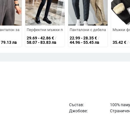
ебели и топли за външно носене
плата, прав крак, 100% полиестер, средна талия, лека еластичност, за
нталон за костюм, висококачествен, Неапол, италиански, парижки, с к
Перфектни мъжки панталони за костюм — висококачествен 
Панталони с дебела пухена подп
Мъжки фл
29.69 - 42.86
€
/
22.99 - 28.35
€
/
79.13 лв
58.07 - 83.83 лв
44.96 - 55.45 лв
35.42
€
/
Състав:
100% пам
Джобове:
Страничен