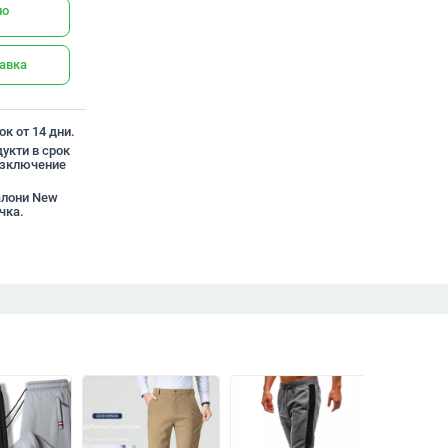
но
тавка
к от 14 дни.
укти в срок
 изключение
талони New
чка.