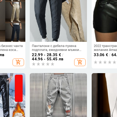
 бизнес чанта
Панталони с дебела пухена
2022 трансгра
флена коса
подплата, ежедневни мъжки
желание Amaz
а, ежедневна,
панталони, двойки,
Съединените 
 лв
22.99 - 28.35
€
/
33.06
€
/
64
, панталон
североизточни пътни
ежедневни мъ
44.96 - 55.45 лв
add_shopping_cart
add_shopping_cart
водоустойчиви памучни
панталони не
панталони, топли дебели
AliExpress
панталони