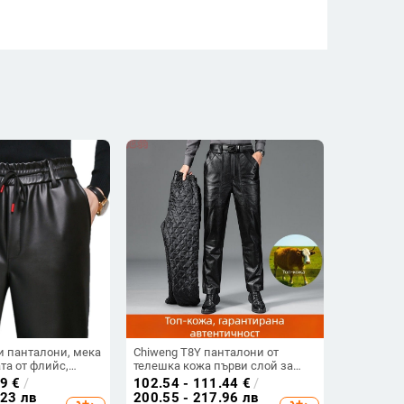
 панталони, мека
Chiweng T8Y панталони от
та от флийс,
телешка кожа първи слой за
нно-зимния сезон,
мъже на средна възраст и
29
€
/
102.54 - 111.44
€
/
а линия, свободен
възрастни, удебелени и топли
.23 лв
200.55 - 217.96 лв