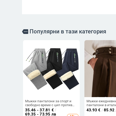
Популярни в тази категория
more
Мъжки панталони за спорт и
Мъжки ежедневни
свободно време с цип против
панталони в итал
кражба и подплата от овча
Неапол, есенни и 
35.46 - 37.81
€
/
43.93
€
/
85.92
вълна за есенно-зимния сезон
висока талия, пра
69.35 - 73.95 лв