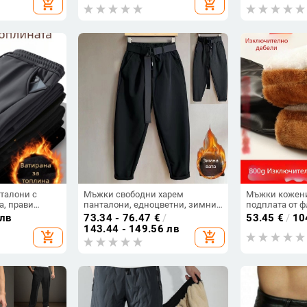
add_shopping_cart
add_shopping_cart
чествени
силует, работ
тюм Dape
мъже от средн
възрастни
талони с
Мъжки свободни харем
Мъжки кожени
а, прави
панталони, едноцветни, зимни,
подплата от ф
 за мъже на
casual стил
зима, висока 
 лв
73.34 - 76.47
€
/
53.45
€
/
10
ластична
ветроустойчив
143.44 - 149.56 лв
add_shopping_cart
add_shopping_cart
водоустойчиви