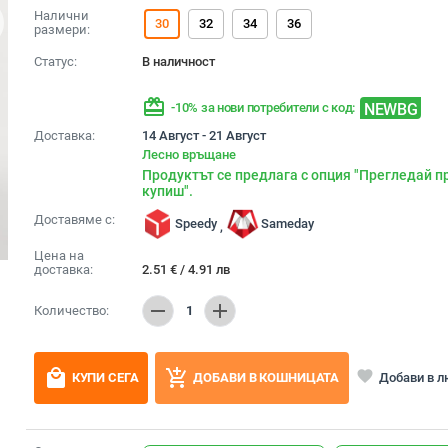
Налични
30
32
34
36
размери:
Статус:
В наличност
redeem
NEWBG
-10% за нови потребители с код:
Доставка:
14 Август - 21 Август
Лесно връщане
Продуктът се предлага с опция "Прегледай п
купиш".
Доставяме с:
Speedy
Sameday
,
Цена на
доставка:
2.51
€
/
4.91
лв
remove
add
Количество:
1
local_mall
add_shopping_cart
favorite
Добави в 
КУПИ СЕГА
ДОБАВИ В КОШНИЦАТА