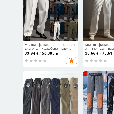
Мъжки официални панталони с
Мъжка официална
диагонални джобове, прави
с плътен цвят, ва
крачоли, едноцветни карирани,
предна част, прав
33.94
€
/
66.38 лв
38.66
€
/
75.61
дишащи, за ежедневието на
ваканционна мода
add_shopping_cart
открито, за излизане