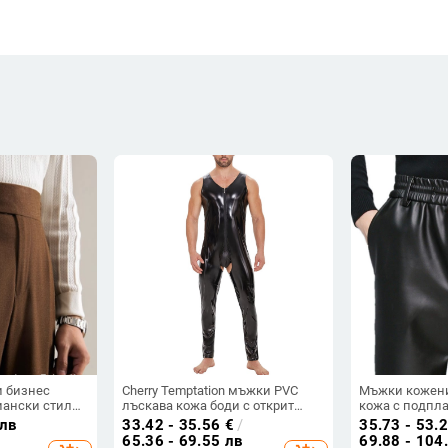
 бизнес
Cherry Temptation мъжки PVC
Мъжки кожени
иански стил
лъскава кожа боди с открит
кожа с подпла
зимни, с
гръб, слим кройка, подплата PU
дебели за есе
 лв
33.42 - 35.56
€
/
35.73 - 53.
ви, с нисък
и прави панталони
кройка с прав
65.36 - 69.55 лв
69.88 - 104