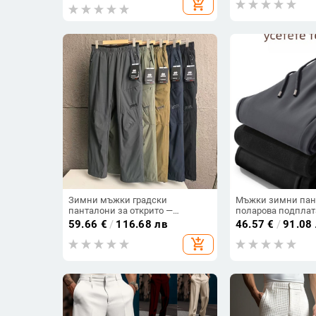
add_shopping_cart
размер, високока
панталони за кос
Зимни мъжки градски
Мъжки зимни пан
панталони за открито —
поларова подплат
водоустойчиви, ветроустойчиви,
крачоли, с колан,
59.66
€
/
116.68 лв
46.57
€
/
91.08
с флийс подплата, дебели,
средна възраст, е
add_shopping_cart
едноцветни, ежедневни.
материя