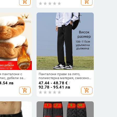
add_shopping_cart
add_shopping_cart
ни панталони за
кожени панталони за есен и
а възраст и по-
зима, ветроустойчиви и
водонепроницаеми, за каране
на открито
 панталони с
Панталони прави за лято,
лис, дебели за
полиестерна материя, смесено
талия,
химическо влакно, декорация с
4.54 лв
47.44 - 48.78
€
/
и и
цип
92.78 - 95.41 лв
add_shopping_cart
add_shopping_cart
, права кройка