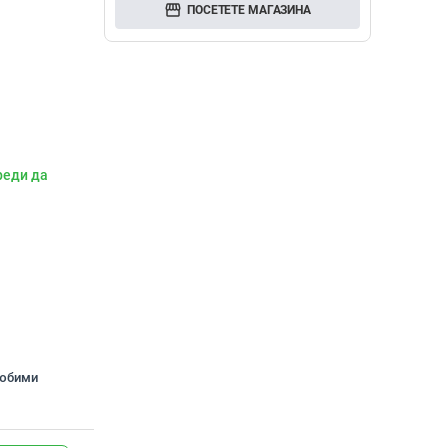
storefront
ПОСЕТЕТЕ МАГАЗИНА
реди да
любими