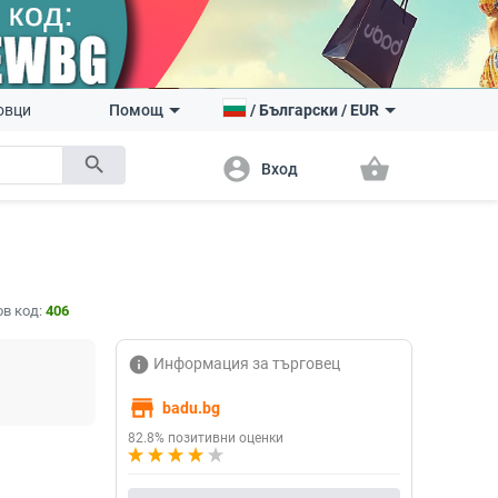
овци
Помощ
/
Български
/
EUR
search
account_circle
shopping_basket
Вход
в код:
406
info
Информация за търговец
store
badu.bg
82.8% позитивни оценки