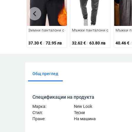
chevron_left
Зимни панталони с флисово подплата за бащи, мъжки д
Мъжки панталони с поларена под
Мъжки па
37.30
€
/
72.95 лв
32.62
€
/
63.80 лв
40.46
€
/
Общ преглед
Спецификации на продукта
Марка:
New Look
Стил:
Тесни
Пране:
На машина