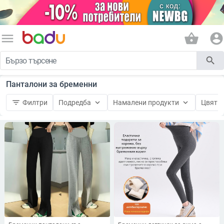
menu
shopping_basket
account_circle
search
Панталони за бременни
filter_list
keyboard_arrow_down
keyboard_arrow_down
keyboard_
Филтри
Подредба
Намалени продукти
Цвят