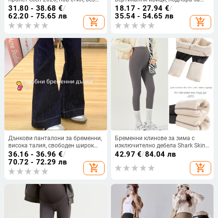
стягане около корема, малък
корема, дебели за зимата, плюс
31.80 - 38.68
€
/
18.17 - 27.94
€
/
размер, дантелена връзка,
размер
62.20 - 75.65 лв
35.54 - 54.65 лв
add_shopping_cart
add_shopping_cart
широки крачоли
Дънкови панталони за бременни,
Бременни клинове за зима с
висока талия, свободен широк
изключително дебела Shark Skin
крак, дълги, памук-полиестер
материя, висока талия с
36.16 - 36.96
€
/
42.97
€
/
84.04 лв
смес
регулируема лента за
70.72 - 72.29 лв
add_shopping_cart
add_shopping_cart
поддържане на корема, дължина
до глезена, найлон 80–90% и
спандекс до 30%