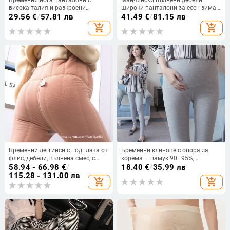
висока талия и разкроени
широки панталони за есен-зима с
крачоли, подпомагане на корема,
абдоминална опора
29.56
€
/
57.81 лв
41.49
€
/
81.15 лв
полиестер/спандекс (70–80%
add_shopping_cart
add_shopping_cart
полиестер, <30% спандекс),
пролет
Бременни леггинси с подплата от
Бременни клинове с опора за
флис, дебели, вълнена смес, с
корема — памук 90–95%,
крачета, подпора за корема
спандекс под 30%, средна
58.94 - 66.98
€
/
18.40
€
/
35.99 лв
плътност, тесен силует, есен 2024
115.28 - 131.00 лв
add_shopping_cart
add_shopping_cart