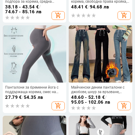
подпора за корема, средна
корема, свободна права кройка,
дебелина, свободен силует,
регулируема талия,
38.18 - 43.54
€
/
48.41
€
/
94.68 лв
флисово вътрешно, стил Харем,
микроеластичност, полиестер
74.67 - 85.16 лв
add_shopping_cart
add_shopping_cart
пролетно-есенно-зимни
50–70% + памук 30–50%, Есен
2023
Панталони за бременни йога с
Майчински деним панталони с
поддържаща корема, смес на
джобове, шнур за връзване,
найлон и спандекс, висока
разширяващ се крачол, коремна
27.79
€
/
54.35 лв
48.60 - 52.18
€
/
еластичност, дължина 9/10
опора
95.05 - 102.06 лв
add_shopping_cart
add_shopping_cart