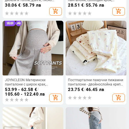
прилепнали, полиестер-найлон
А‑линия, памучен деним 90–95%,
30.06
€
/
58.79 лв
28.51
€
/
55.76 лв
смес 50–70% полиестер и 30–
подкрепа за корема
add_shopping_cart
add_shopping_cart
50% найлон, висока еластичност
JOYNCLEON Матерински
Постпартални памучни пижамни
панталони с широк крак,
панталони - двойнослойна креп
свободен крой, подпора за
памук, свободен крой, 95% памук,
53.99 - 62.58
€
/
23.75
€
/
46.45 лв
корема, дълги панталони,
панталони, модел 2025
105.60 - 122.40 лв
add_shopping_cart
add_shopping_cart
полиестрова смес 95%+