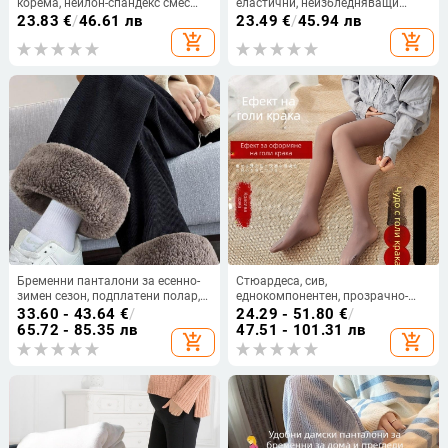
корема, нейлон-спандекс смес
еластични, неизбледняващи
70–80% нейлон, 20–30%
панталони за бременни M-3Xl с
23.83
€
/
46.61 лв
23.49
€
/
45.94 лв
спандекс, средна плътност, тясно
широки крачоли, летни,
add_shopping_cart
add_shopping_cart
прилягане, висока еластичност
свободни, ежедневни панталони
с вертикални райета за връхни
дрехи
Бременни панталони за есенно-
Стюардеса, сив,
зимен сезон, подплатени полар,
еднокомпонентен, прозрачно-
дебел памук, свободна кройка,
кожа, за бременни жени, тънък,
33.60 - 43.64
€
/
24.29 - 51.80
€
/
широки крачоли, подходящи за
есенен и зимен, с голи крака,
65.72 - 85.35 лв
47.51 - 101.31 лв
add_shopping_cart
add_shopping_cart
нисък ръст
подплатен с полар, удебелен,
топъл артефакт