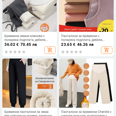
Бременни зимни клинове с
Панталони за бременни с
поларена подплата, дебели,
поларена подплата, дебели,
висока талия с връзка, памук-
висока талия, свободна кройка,
36.02
€
/
70.45 лв
23.65
€
/
46.26 лв
еластан 70–80%/20–30%,
за есен-зима
add_shopping_cart
add_shopping_cart
дължина 3/4
Бременни панталони за зима:
Панталони за бременни Chenille с
без стягане на корема, памучни
широки крачоли, подплатени с