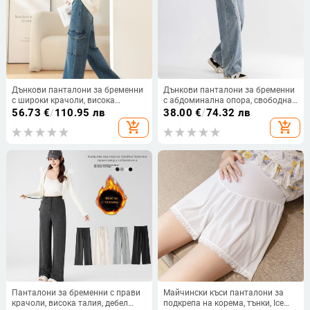
Дънкови панталони за бременни
Дънкови панталони за бременни
с широки крачоли, висока
с абдоминална опора, свободна
еластичност и подпомагане на
кройка, дължина до глезена,
56.73
€
/
110.95 лв
38.00
€
/
74.32 лв
корема; 90–95% памук,
памук 70–80%, микроеластичен
add_shopping_cart
add_shopping_cart
съдържание на спандекс под 30%,
плътен плат
Панталони за бременни с прави
Майчински къси панталони за
крачоли, висока талия, дебел
подкрепа на корема, тънки, Ice