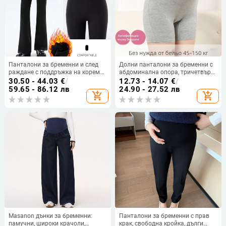
Панталони за бременни и след
Долни панталони за бременни с
раждане с поддръжка на корема,
абдоминална опора, тричетвърт
плътен материал,
дължина, модална материя (90–
30.50 - 44.03
€
/
12.73 - 14.07
€
/
микроеластичност, полиестер
95% модал) в смеси с
59.65 - 86.12 лв
24.90 - 27.52 лв
add_shopping_cart
add_shopping_cart
30–50%, тесен силует
регенерирани целулозни влакна,
тесен силует
Masanon дънки за бременни:
Панталони за бременни с прав
памучни, широки крачоли,
крак, свободна кройка, дълги