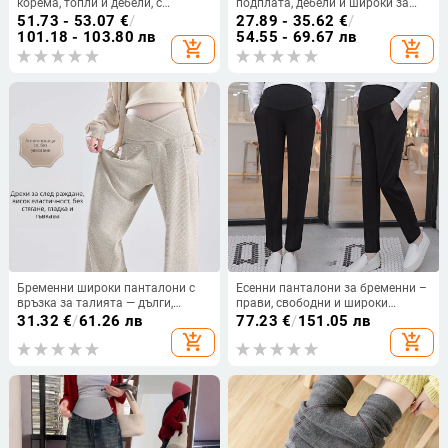
корема, топли и дебели, с
подплата, дебели и широки за
крачета, плюс размер, зима 2024
есен и зима, дълги ежедневни
51.73 - 53.07
€
/
27.89 - 35.62
€
/
панталони със свободен крой и
101.18 - 103.80 лв
54.55 - 69.67 лв
add_shopping_cart
add_shopping_cart
прав силует
Бременни широки панталони с
Есенни панталони за бременни –
връзка за талията — дълги,
прави, свободни и широки
средна плътност, полиестер (70–
крачоли, ханъм стил, ежедневни
31.32
€
/
61.26 лв
77.23
€
/
151.05 лв
80%), есен/зима
панталони за майки
add_shopping_cart
add_shopping_cart