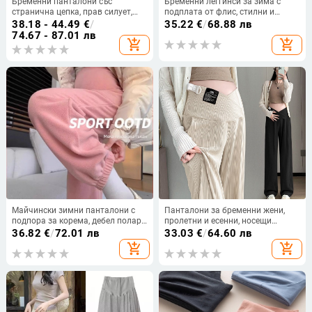
Бременни панталони със
Бременни леггинси за зима с
странична цепка, прав силует,
подплата от флис, стилни и
опора за корема, подплатени с
стегнати, с поддръжка на корема
38.18 - 44.49
€
/
35.22
€
/
68.88 лв
полар, вискозно влакно
и вертикални райета
74.67 - 87.01 лв
add_shopping_cart
add_shopping_cart
Майчински зимни панталони с
Панталони за бременни жени,
подпора за корема, дебел полар,
пролетни и есенни, носещи
полиестер 90-95%, висока
широки панталони, модерни,
36.82
€
/
72.01 лв
33.03
€
/
64.60 лв
еластичност, свободна кройка
универсални, свободни,
add_shopping_cart
add_shopping_cart
ежедневни, с кръстосани
вертикални панталони с ниска
талия