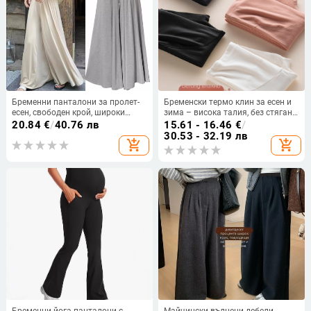
Бременни панталони за пролет-
Бременски термо клин за есен и
есен, свободен крой, широки
зима – висока талия, без стягане
крачоли с драп, панталони-юбка
на корема, удобни домашни
20.84
€
/
40.76 лв
15.61 - 16.46
€
/
с подкрепа за корема, корейски
клинове за бременни нисък ръст
30.53 - 32.19 лв
add_shopping_cart
add_shopping_cart
стил
Бременни йога панталони с
Майчински вълнени дебели