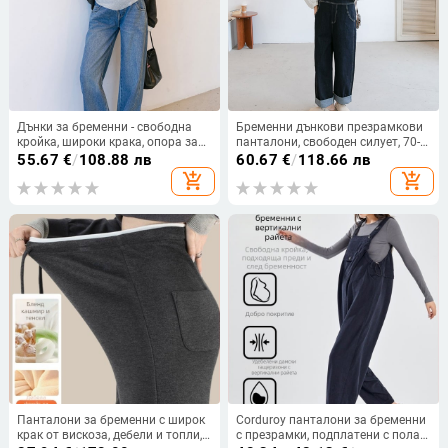
Дънки за бременни - свободна
Бременни дънкови презрамкови
кройка, широки крака, опора за
панталони, свободен силует, 70-
корема, памук 95%+, есен 2024
80% памук, дишащи, нормална
55.67
€
/
108.88 лв
60.67
€
/
118.66 лв
дебелина
add_shopping_cart
add_shopping_cart
Панталони за бременни с широк
Corduroy панталони за бременни
крак от вискоза, дебели и топли,
с презрамки, подплатени с полар,