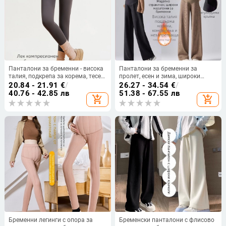
Панталони за бременни - висока
Панталони за бременни за
талия, подкрепа за корема, тесен
пролет, есен и зима, широки
стил, вискоза 90–95%, дължина
панталони от европейски
20.84 - 21.91
€
/
26.27 - 34.54
€
/
9/10
памучен велур, свободен размер,
40.76 - 42.85 лв
51.38 - 67.55 лв
add_shopping_cart
add_shopping_cart
с опора за корема, за бременни
през есента и зимата.
Бременни легинги с опора за
Бременски панталони с флисово