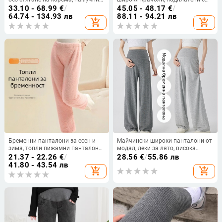
панталони с поларена подплата,
флис за топлина, средно плътни,
33.10 - 68.99
€
/
45.05 - 48.17
€
/
дебели спортни дълги панталони
висока еластичност, свободна
64.74 - 134.93 лв
88.11 - 94.21 лв
add_shopping_cart
add_shopping_cart
за подкрепа на корема
кройка
Бременни панталони за есен и
Майчински широки панталони от
зима, топли пижамни панталони
модал, леки за лято, висока
от коралов флис, дебели,
еластичност, абдоминална опора
21.37 - 22.26
€
/
28.56
€
/
55.86 лв
свободен силует, голям размер,
41.80 - 43.54 лв
add_shopping_cart
add_shopping_cart
домашно облекло