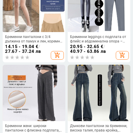
Бременни панталони с 3/4
Бременни leggings с подплата от
дължина от памук и лен, коремна
флийс и абдоминална опора –
опора, лятна свободна кройка
нейлонова смес 70–80%, висока
14.15 - 19.04
€
/
20.95 - 32.65
€
/
еластичност, къс крак
27.67 - 37.24 лв
40.97 - 63.86 лв
add_shopping_cart
add_shopping_cart
Бременни жени: широки
Дънкови панталони за бременни,
панталони с флисена подплата,
висока талия, права кройка,