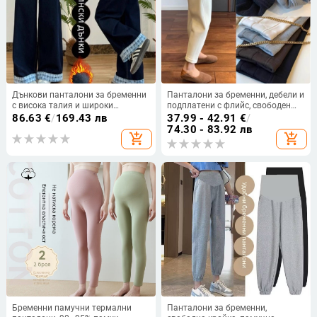
Дънкови панталони за бременни
Панталони за бременни, дебели и
с висока талия и широки
подплатени с флийс, свободен
крачоли, свободна кройка,
крой, подпора за корема — памук
86.63
€
/
169.43 лв
37.99 - 42.91
€
/
абдоминална опора (Дънкова
50–70%
74.30 - 83.92 лв
add_shopping_cart
add_shopping_cart
материя; Висока талия; Широки
крачоли; Свободна кройка;
Абдоминална опора)
Бременни памучни термални
Панталони за бременни,