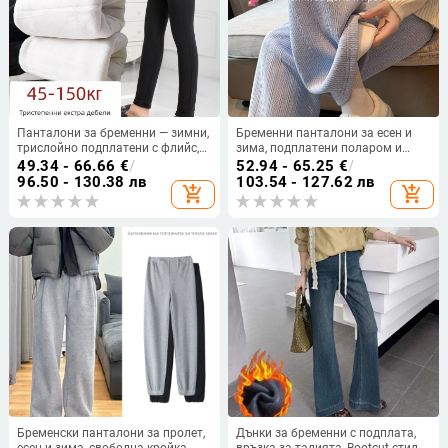
Панталони за бременни — зимни,
Бременни панталони за есен и
трислойно подплатени с флийс,
зима, подплатени поларом и
памук 70–80%, Island Velvet, супер
удебелен Chenille, с опора за
49.34 - 66.66
€
/
52.94 - 65.25
€
/
дебели, подкрепа за корема
корема, широки и прави крачоли,
96.50 - 130.38 лв
103.54 - 127.62 лв
add_shopping_cart
add_shopping_cart
дълги до пода
Бременски панталони за пролет,
Дънки за бременни с подплата,