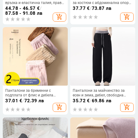
връзка и еластична талия, прави
за костюм с абдоминална опора,
крачоли, дебело флийсово
памучна смес (85% памук, ≤30%
44.78 - 46.57
€
/
37.77
€
/
73.87 лв
подплатени за есен-зима,
полиестер), средна плътност,
87.58 - 91.08 лв
add_shopping_cart
add_shopping_cart
свободен и удобен стил
свободен модел
Панталони за бременни с
Панталони за майчинство за
подплата от флис и дебела
есен и зима, дебел, свободна
фланела, регулируема опора за
кройка, топли за късна
37.01
€
/
72.39 лв
35.72
€
/
69.86 лв
корема, топли за носене през
бременност, вълнено-бленд със
add_shopping_cart
add_shopping_cart
есен и зима
90–95% полиестер, зимен сезон
2025