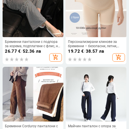
Бременни панталони с подпора
Персонализирани клинове за
за корема, подплатени с флис, на
бременни – безопасни, летни,
райета, 95% памук
тънки и безшевни, с поддържаща
26.77
€
/
52.36 лв
19.72
€
/
38.57 лв
корема, ледено копринени
add_shopping_cart
add_shopping_cart
Бременни Corduroy панталони с
Майчин панталон с опора за