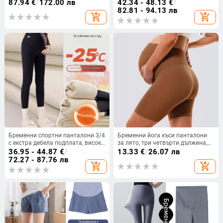
висока талия, дълги, зимно
есенно-зимни, дебели, корейски
87.94
€
/
172.00 лв
42.34 - 48.13
€
/
облекло
стил, 2024
82.81 - 94.13 лв
add_shopping_cart
add_shopping_cart
Бременни спортни панталони 3/4
Бременни йога къси панталони
с екстра дебела подплата, висока
за лято, три четвърти дължина,
талия, абдоминална поддръжка,
Ice Silk плат с найлон-спандекс
36.95 - 44.87
€
/
13.33
€
/
26.07 лв
нейлон/спандекс 70–80%/до 30%
смес, висока еластичност,
72.27 - 87.76 лв
add_shopping_cart
add_shopping_cart
едноцветен модел