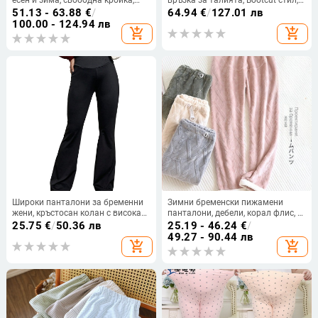
есен и зима, свободна кройка,
връзка за талията, Bootcut стил,
подплатени с флис, дебели топли
свободен силует с драпиращ
51.13 - 63.88
€
/
64.94
€
/
127.01 лв
памучни панталони за носене
ефект
100.00 - 124.94 лв
add_shopping_cart
add_shopping_cart
навън и ежедневие
Широки панталони за бременни
Зимни бременски пижамени
жени, кръстосан колан с висока
панталони, дебели, корал флис, с
талия, ежедневни, с тънък крой,
опора за корема, свободна
25.75
€
/
50.36 лв
25.19 - 46.24
€
/
панталони за бременни жени с
кройка, подходящи за външно
49.27 - 90.44 лв
add_shopping_cart
add_shopping_cart
рог, европейски и американски
носене, плюс размер
дрехи за бременни