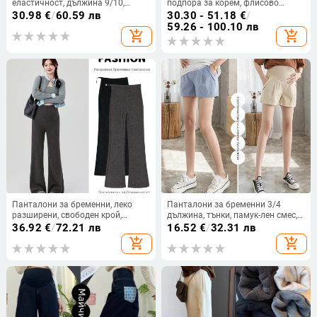
еластичност, дължина 9/10,
подпора за корем, флисово
голям размер, без подхлъзване,
вътрешно топли Sharkskin плат,
30.98
€
/
60.59 лв
30.30 - 51.18
€
/
Shark стил, дебели топли клинове
дълги спортно-йога панталони
59.26 - 100.10 лв
add_shopping_cart
add_shopping_cart
за йога, памук-вискоза смес
Панталони за бременни, леко
Панталони за бременни 3/4
разширени, свободен крой,
дължина, тънки, памук-лен смес,
подпора за корема, смес памук-
абдоминална поддръжка,
36.92
€
/
72.21 лв
16.52
€
/
32.31 лв
полиестер с вискоза, есен 2025
свободен силует
add_shopping_cart
add_shopping_cart