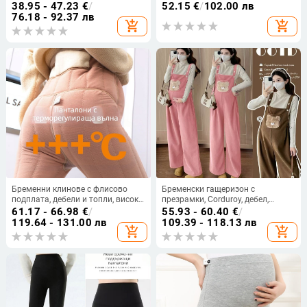
талия с поддържащ ластик и
дълги панталони, нормална
38.95 - 47.23
€
/
52.15
€
/
102.00 лв
връзка, дебела овча велюрова
дебелина
76.18 - 92.37 лв
add_shopping_cart
add_shopping_cart
материя, полиестрова смес,
есенно-зимна топлина
Бременни клинове с флисово
Бременски гащеризон с
подплата, дебели и топли, висока
презрамки, Corduroy, дебел,
талия, прилепнали, черни, голям
свободен модел, плюс размер,
61.17 - 66.98
€
/
55.93 - 60.40
€
/
размер
дълги панталони, карикатурна
119.64 - 131.00 лв
109.39 - 118.13 лв
add_shopping_cart
add_shopping_cart
мечка, есен-зима 2025