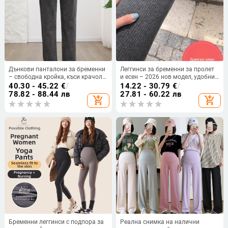
Дънкови панталони за бременни
Леггинси за бременни за пролет
– свободна кройка, къси крачоли,
и есен – 2026 нов модел, удобни
средна плътност, памук 95% +
дълги панталони за бременност
40.30 - 45.22
€
/
14.22 - 30.79
€
/
спандекс <30%, абдоминална
без стягане на корема
78.82 - 88.44 лв
27.81 - 60.22 лв
add_shopping_cart
add_shopping_cart
опора
Бременни леггинси с подпора за
Реална снимка на налични