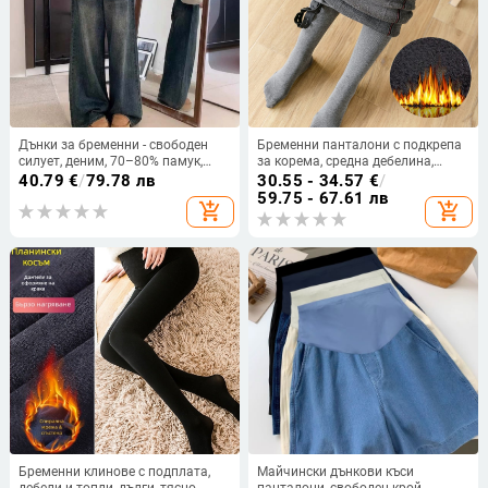
Дънки за бременни - свободен
Бременни панталони с подкрепа
силует, деним, 70–80% памук,
за корема, средна дебелина,
средна дебелина,
акрилен бленд плат (90% акрил +
40.79
€
/
79.78 лв
30.55 - 34.57
€
/
микроеластичност
<30% друг), тесен силует
59.75 - 67.61 лв
add_shopping_cart
add_shopping_cart
Бременни клинове с подплата,
Майчински дънкови къси
дебели и топли, дълги, тясно
панталони, свободен крой,