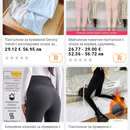
Панталони за бременни Derong
Майчински памучни панталони с
Velvet с регулируема опора за
опора за корема, удължени,
корема, подплатени, еластични и
свободна кройка, есенни
29.12
€
/
56.95 лв
26.77 - 29.00
€
/
дебели, в райета за есенно-
пижамени панталони
52.36 - 56.72 лв
add_shopping_cart
add_shopping_cart
зимния сезон
Безшевни клинове за бременни с
Панталони за бременни с