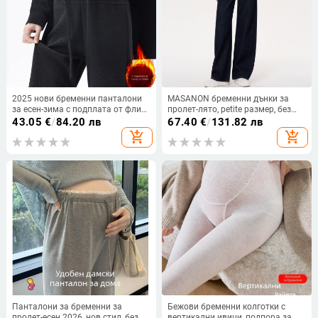
2025 нови бременни панталони
MASANON бременни дънки за
за есен-зима с подплата от флис,
пролет-лято, petite размер, без
леко разкроени, универсални
коремен панел, широки крачоли,
43.05
€
/
84.20 лв
67.40
€
/
131.82 лв
дълги панталони за дребнички
прав кройка, деним
add_shopping_cart
add_shopping_cart
майки, 9/10 дължина
Панталони за бременни за
Бежови бременни колготки с
пролет-есен 2026, нов стил, без
вертикални ивици, подпора за