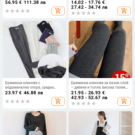
полиестер-памук, топли за
Silk нейлонова смес 87% нейлон,
56.95
€
/
111.38 лв
14.02 - 17.76
€
/
зимата 2025
висока еластичност, висока
27.42 - 34.74 лв
add_shopping_cart
add_shopping_cart
талия
Бременни клинове с
Бременни клинове за базов слой
абдоминална опора, средна
– дебели и топли, висока талия,
плътност, памук-еластан (90–95%
дълги панталони, вискоза 80–
23.97
€
/
46.88 лв
21.95 - 26.93
€
/
памук), къс крак, Пролет 2023
90%
42.93 - 52.67 лв
add_shopping_cart
add_shopping_cart