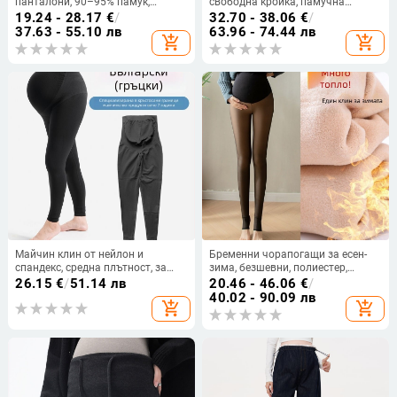
панталони, 90–95% памук,
свободна кройка, памучна
поддържат корема, средна
материя 70–80% памук,
19.24 - 28.17
€
/
32.70 - 38.06
€
/
дебелина, есенно-зимни 2025,
панталони с средно еластична
37.63 - 55.10 лв
63.96 - 74.44 лв
add_shopping_cart
add_shopping_cart
тясно прилепнали
талия, есен 2023
Майчин клин от нейлон и
Бременни чорапогащи за есен-
спандекс, средна плътност, за
зима, безшевни, полиестер,
пълен срок, стегнат силует
плътни, висока еластичност
26.15
€
/
51.14 лв
20.46 - 46.06
€
/
40.02 - 90.09 лв
add_shopping_cart
add_shopping_cart