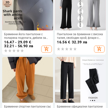
Бременни йога панталони с
Панталони за бременни с висока
поларена подплата, дебели за
талия, свободен крой, фларе с
есен-зима, с коремна опора и
рюш на края, дълги до глезена,
16.47 - 29.09
€
/
16.56
€
/
32.39 лв
повдигане на ханша, тесен
памук-полиестер
32.21 - 56.90 лв
add_shopping_cart
add_shopping_cart
силует, полиестерна тъкан
Бременни спортни панталони със
Бременни официални панталони