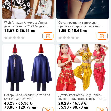
Wish Amazon Aliexpress Лятна
Секси прозирни дантелени
дамска тениска 2023 Модна
прашки с открит чат за жени,
модерна щампована потник
голям размер
18.67
€
/
36.52 лв
9.55
€
/
18.68 лв
Дамска мода Универсална
add_shopping_cart
add_shopping_cart
Пелерина за косплей на Уърт от
Детски костюм за Belly Dance -
Over the Garden Wall
шифон, полиестер, женски, под 17
г., подходящ за Belly Dance,
40.29 - 66.36
€
/
28.29 - 46.39
€
/
индийски танц и уйгурски танц
78.80 - 129.79 лв
55.33 - 90.73 лв
add_shopping_cart
add_shopping_cart