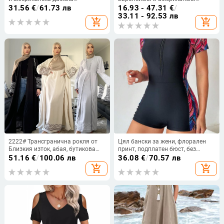
независима рокля с панделка,
външен търговски нов елегантен
31.56
€
/
61.73 лв
16.93 - 47.31
€
/
декоративна рокля, рокля, къса
гащеризон за жени
33.11 - 92.53 лв
add_shopping_cart
add_shopping_cart
пола, жилетки
2222# Трансгранична рокля от
Цял бански за жени, флорален
Близкия изток, абая, бутикова
принт, подплатен бюст, без
бродерия, модна рокля с
банели, нейлонова материя
51.16
€
/
100.06 лв
36.08
€
/
70.57 лв
пискюли, жилетка, мюсюлманска
add_shopping_cart
add_shopping_cart
рокля