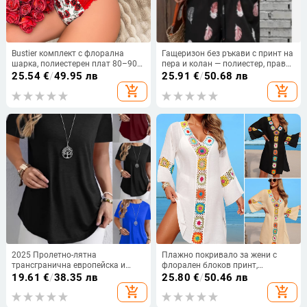
Bustier комплект с флорална
Гащеризон без ръкави с принт на
шарка, полиестерен плат 80–90%
пера и колан — полиестер, права
съдържание, Three-Point Style
кройка, свободна талия, средна
25.54
€
/
49.95 лв
25.91
€
/
50.68 лв
Gather, пускане през лятото на
дебелина, Лято 2025
add_shopping_cart
add_shopping_cart
2025 г.
2025 Пролетно-лятна
Плажно покривало за жени с
трансгранична европейска и
флорален блоков принт,
американска Amazon Wish Export
полиестерна тъкан, подплата
19.61
€
/
38.35 лв
25.80
€
/
50.46 лв
Нова пролетно-лятна тениска с
100% полиестер, код Cybk2822n
add_shopping_cart
add_shopping_cart
чист цвят и елегантни копчета за
гръб