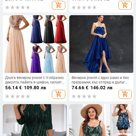
принт, висока еластичност,
талия и дишащо оформящо
add_shopping_cart
add_shopping_cart
двучастен плувен костюм
тялото облекло от цял ​​свят
Дълга вечерна рокля с V-образно
Вечерна рокля с едно рамо и без
деколте, пайети и шифон, силует
презрамки, къс отпред и дълъг
А-образен, висока талия
отзад, елегантна рокля за бал,
56.14
€
/
109.80 лв
74.66
€
/
146.02 лв
2025
add_shopping_cart
add_shopping_cart