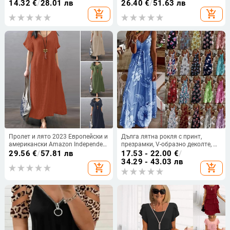
банели, потник стил, стягащ за
рокля без ръкави, V-образно
14.32
€
/
28.01 лв
26.40
€
/
51.63 лв
малък бюст, красив гръб, дишащ
деколте, цип на гърба, елегантна
add_shopping_cart
add_shopping_cart
найлон
дълга пола от едно парче
Пролет и лято 2023 Европейски и
Дълга лятна рокля с принт,
американски Amazon Independent
презрамки, V-образно деколте, А-
Station ebay Памучна и ленена
линия, без ръкав, талия средна;
29.56
€
/
57.81 лв
17.53 - 22.00
€
/
широка ежедневна едноцветна
материя памук-смес и полиестер
34.29 - 43.03 лв
add_shopping_cart
add_shopping_cart
рокля с джобове Дамско облекло