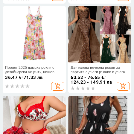
Пролет 2025 дамска рокля с
Дантелена вечерна рокля за
дизайнерски акценти, нишов
партита с дълги ръкави и дълга
стил, универсална и с тънък
пола, дълбоко V-образно деколте,
36.47
€
/
71.33 лв
63.52 - 76.65
€
/
силует
полиестер-еластанова материя
124.23 - 149.91 лв
add_shopping_cart
add_shopping_cart