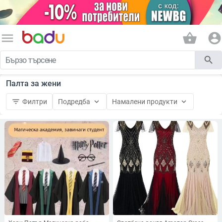
menu
shopping_basket
account_circle
search
Палта за жени
filter_list
keyboard_arrow_down
keyboard_arrow_down
Филтри
Подредба
Намалени продукти