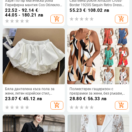
Хари Потър Магическа роба
Сватбена рокля Amazon Cross-
Периферна мантия Cos Облекло
Border 1920S Sequin Retro Dress
Детска Хелоуин Училищна
Plus Size Banquet Dams Evening
22.52 - 92.14
€
/
55.23
€
/
108.02 лв
униформа Хогуортс Магическа
Dress Party Dress
44.05 - 180.21 лв
add_shopping_cart
add_shopping_cart
роба
Бяла дантелена къса пола за
Полиестерен гащеризон с
жени, летен корейски стил,
презрамки за жени, без ръкави,
подплата за непрозрачност,
свободна кройка, къси
23.07
€
/
45.12 лв
28.80
€
/
56.33 лв
уникална пола с лалеобразен
панталони, лято 2023
add_shopping_cart
add_shopping_cart
силует