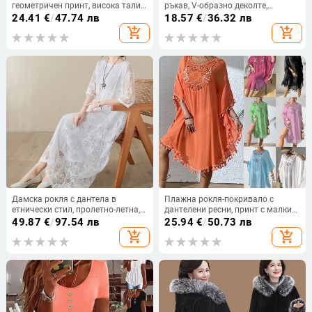
геометричен принт, висока талия,
ръкав, V-образно деколте,
А‑образна пола, лапел яка,
моноцветна, закопчаване с едно
24.41
€
/
47.74 лв
18.57
€
/
36.32 лв
полиестер
копче, свободен силует, средна
add_shopping_cart
add_shopping_cart
дължина
Дамска рокля с дантела в
Плажна рокля-покривало с
етнически стил, пролетно-летна,
дантелени ресни, принт с малки
широка винтидж рокля, дълга
цветчета, полиестер, акрилова
49.87
€
/
97.54 лв
25.94
€
/
50.73 лв
рокля за морска почивка, с А-
подплата, 238 g/m², за възрастни
add_shopping_cart
add_shopping_cart
силует и фея
жени