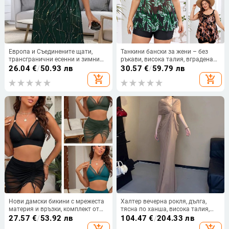
Европа и Съединените щати,
Танкини бански за жени – без
трансгранични есенни и зимни
ръкави, висока талия, вградена
нови независими станции на
подпора за бюста, полиестерна
26.04
€
/
50.93 лв
30.57
€
/
59.79 лв
Amazon, модни темпераментни
материя с подплата полиестер-
add_shopping_cart
add_shopping_cart
рокли с V-образно деколте и
спандекс, здрав
ръкави, дамско облекло
Нови дамски бикини с мрежеста
Халтер вечерна рокля, дълга,
материя и връзки, комплект от
тясна по ханша, висока талия,
три части, европейски стил
къси ръкави, полиестер
27.57
€
/
53.92 лв
104.47
€
/
204.33 лв