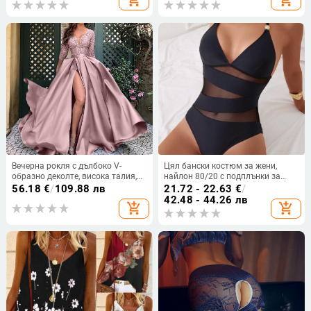
add_shopping_cart
add_shopping_cart
Вечерна рокля с дълбоко V-
Цял бански костюм за жени,
образно деколте, висока талия,
найлон 80/20 с подплънки за
дълги ръкави, малък шлейф,
бюста, подплата спандекс 20%,
56.18
€
/
109.88 лв
21.72 - 22.63
€
/
дълга пола
без ръкави
42.48 - 44.26 лв
add_shopping_cart
add_shopping_cart