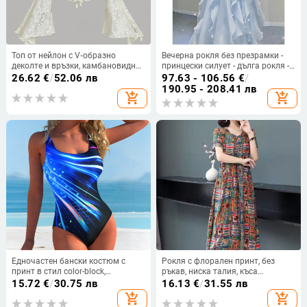
Топ от нейлон с V‑образно
Вечерна рокля без презрамки -
деколте и връзки, камбановидни
принцески силует - дълга рокля -
ръкави, тясна кройка
средна талия - полиестър
26.62
€
/
52.06 лв
97.63 - 106.56
€
/
190.95 - 208.41 лв
add_shopping_cart
add_shopping_cart
Едночастен бански костюм с
Рокля с флорален принт, без
принт в стил color-block,
ръкав, ниска талия, къса
полиестер/еластан 82%/18%, 210
дължина, смес памук-полиестер
15.72
€
/
30.75 лв
16.13
€
/
31.55 лв
g, без ръкави, за жени
add_shopping_cart
add_shopping_cart