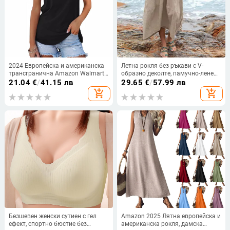
2024 Европейска и американска
Летна рокля без ръкави с V-
трансгранична Amazon Walmart
образно деколте, памучно-ленена
Hot Нова дамска тениска с къс
материя, дълга рокля, свободна
21.04
€
/
41.15 лв
29.65
€
/
57.99 лв
ръкав и открито рамо, секси
талия
add_shopping_cart
add_shopping_cart
базова тениска
Безшевен женски сутиен с гел
Amazon 2025 Лятна европейска и
ефект, спортно бюстие без
американска рокля, дамска