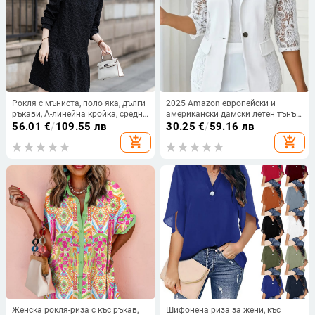
Рокля с мъниста, поло яка, дълги
2025 Amazon европейски и
ръкави, А-линейна кройка, средна
американски дамски летен тънък
дължина
полу-снадан дантелен блейзър с
56.01
€
/
109.55 лв
30.25
€
/
59.16 лв
едно копче
add_shopping_cart
add_shopping_cart
Женска рокля-риза с къс ръкав,
Шифонена риза за жени, къс