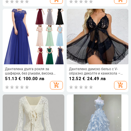
Дантелена дълга рокля за
Дантелено дамско бельо с V-
шаферки, без ръкави, висока
образно деколте и камизола –
талия, дълга вечерна рокля;
мултицветен комплект,
51.13
€
/
100.00 лв
12.52
€
/
24.49 лв
основна тъкан 90–95%
полиестер 50–70%, тънка
add_shopping_cart
add_shopping_cart
полиестерна дантела
материя 101–120 g/m², пролет
2024