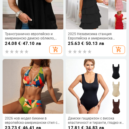
Трансгранично европейско и
2025 Независима станция
американско дамско облекло,
Европейска и американска
големи размери, нови топове с
трансгранична нова лятна рокля
24.08
€
/
47.10 лв
25.63
€
/
50.13 лв
леопардов принт и V-образно
с къс ръкав и кръгло деколте,
add_shopping_cart
add_shopping_cart
деколте, къси ръкави
плътен цвят, жени
2026 нов модел бикини в
Дамски гащеризон с висока
европейско-американски стил с
еластичност и тиранти, гладко и
V-образно деколте, многоцветен
нежно домашно облекло, тънка
23.73
€
/
46.41 лв
17.81
€
/
34.83 лв