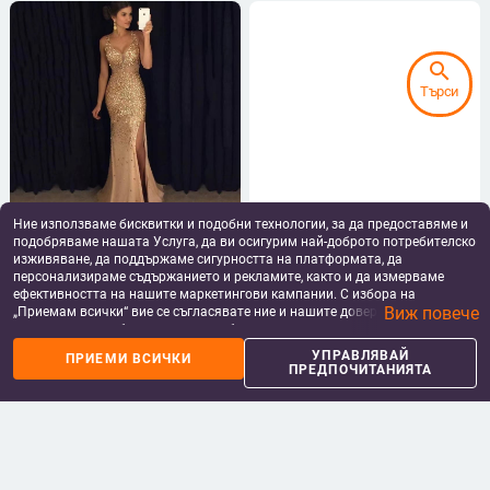
search
Търси
Ние използваме бисквитки и подобни технологии, за да предоставяме и
Вечерна рокля, V-образно
2025 Explosions Трансгранична
подобряваме нашата Услуга, да ви осигурим най-доброто потребителско
деколте, без ръкави, висока
европейска и американска
талия, дълга разкроена пола,
дамска модна ежедневна риза с
изживяване, да поддържаме сигурността на платформата, да
47.98
€
/
93.84 лв
19.98
€
/
39.08 лв
полиестер, цип
деветточков ръкав и назъбено V-
персонализираме съдържанието и рекламите, както и да измерваме
add_shopping_cart
add_shopping_cart
образно деколте за жени
ефективността на нашите маркетингови кампании. С избора на
Виж повече
„Приемам всички“ вие се съгласявате ние и нашите доверени партньори
да съхраняваме бисквитки и подобни технологии на вашето устройство
за рекламни и аналитични цели. Можете по всяко време да управлявате
УПРАВЛЯВАЙ
ПРИЕМИ ВСИЧКИ
своите предпочитания, като натиснете „Управлявай предпочитанията“.
ПРЕДПОЧИТАНИЯТА
За повече информация, моля, вижте нашата
Политика за защита на
данните
.