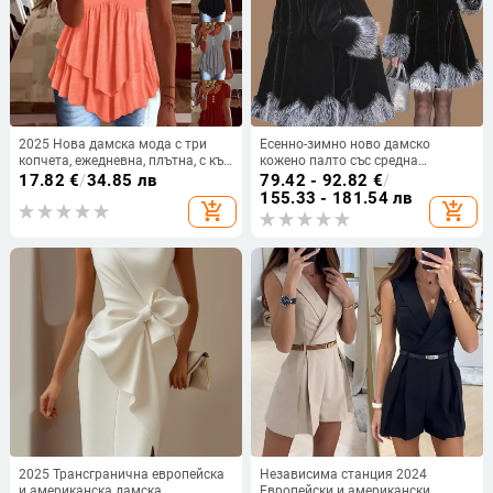
2025 Нова дамска мода с три
Есенно-зимно ново дамско
копчета, ежедневна, плътна, с къс
кожено палто със средна
ръкав, Amazon, трансгранична,
дължина в корейски стил,
17.82
€
/
34.85 лв
79.42 - 92.82
€
/
европейска и американска
изкуствена лисича кожа и яка от
155.33 - 181.54 лв
add_shopping_cart
add_shopping_cart
норка, удебелено палто, дамски
тоалет
2025 Трансгранична европейска
Независима станция 2024
и американска дамска
Европейски и американски