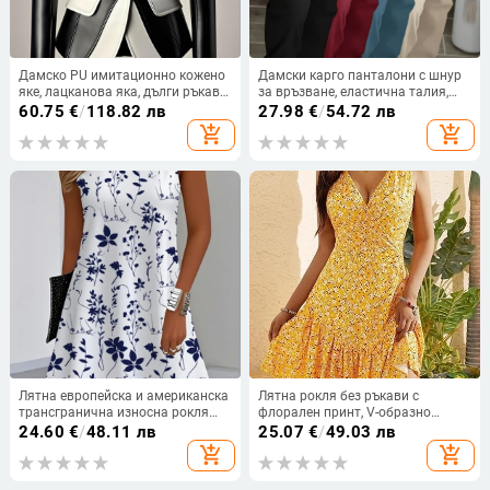
Дамско PU имитационно кожено
Дамски карго панталони с шнур
яке, лацканова яка, дълги ръкави,
за връзване, еластична талия,
едно копче отпред, полиестерова
Cool Silk-Cotton плат, 95%
60.75
€
/
118.82 лв
27.98
€
/
54.72 лв
материя
полиестер + 2% спандекс, пролет
add_shopping_cart
add_shopping_cart
2025, casual стил
Лятна европейска и американска
Лятна рокля без ръкави с
трансгранична износна рокля
флорален принт, V-образно
без ръкави с флорален принт от
деколте, висока талия, средна
24.60
€
/
48.11 лв
25.07
€
/
49.03 лв
Amazon Independent Station Temu
дължина
add_shopping_cart
add_shopping_cart
за жени през 2025 г.