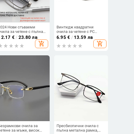
2024 Нови сгъваеми
Винтидж квадратни
очила за четене с пълна
очила за четене с PC
метална рамка, анти‑синя
рамка, многоцветна
12.17
€
/
23.80 лв
6.95
€
/
13.59 лв
светлина, корекция на
смола и пружинни панти
add_shopping_cart
add_shopping_cart
пресбиопия, пулс
вакуумно покритие,
устойчиви на корозия,
китайски стил
Безрамкови очила за
Пресбиопични очила с
четене за мъже, висок
пълна метална рамка,