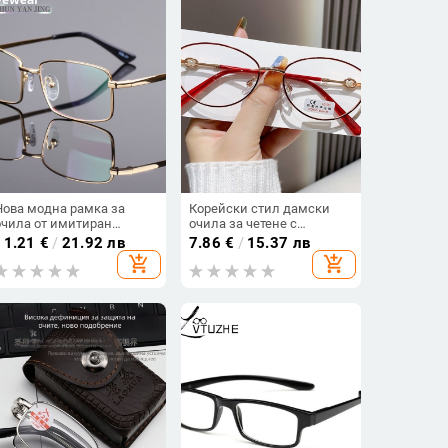
Нова модна рамка за
Корейски стил дамски
очила от имитиран
очила за четене с
титанов метал, пълна
метална рамка и перлен
11.21
€
/
21.92 лв
7.86
€
/
15.37 лв
рамка, модел 2113,
финиш, против синя
add_shopping_cart
add_shopping_cart
мъжки дизайн, луксозна
светлина, за млад и
рамка за четене
стилен вид