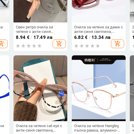
за
Свен ретро очила за
Очила за четене за дами с
четене с анти-синя
анти-синя светлина,
ка,
светлина, полурамка,
пълна рамка, квадратна
8.94
€
/
17.49 лв
6.82
€
/
13.34 лв
леки и удобни, унисекс
форма, с пружинни панти
hopping_cart
add_shopping_cart
add_shopping_cart
лни
Очила за четене cat-eye с
Очила за четене Hangley,
анти-синя светлина,
пълна рамка, алумино-