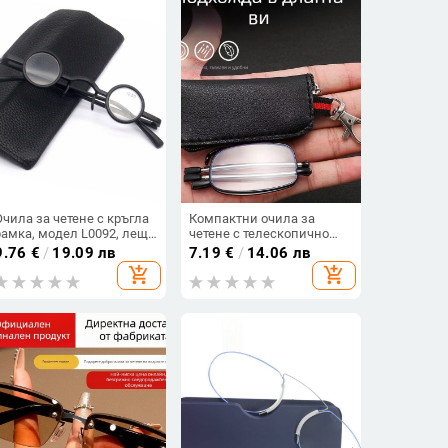
Очила за четене с кръгла
Компактни очила за
рамка, модел L0092, лещи
четене с телескопично
от смола, рамка от PC
сгъваеми храмове,
9.76
€
/
19.09 лв
7.19
€
/
14.06 лв
анти‑синя светлина,
add_shopping_cart
add_shopping_cart
пресбиопични, с кожен
калъф и ключодържател