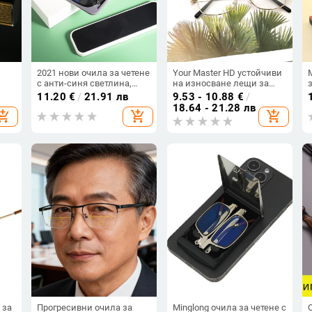
2021 нови очила за четене
Your Master HD устойчиви
с анти-синя светлина,
на износване лещи за
ултра тънки и леки,
четене, метална пълна
11.20
€
/
21.91 лв
9.53 - 10.88
€
/
ни
метална рамка, унисекс,
рамка, унисекс, модни
18.64 - 21.28 лв
hopping_cart
add_shopping_cart
add_shopping_cart
преносими, модел 666
очила за възрастни
 за
Прогресивни очила за
Minglong очила за четене с