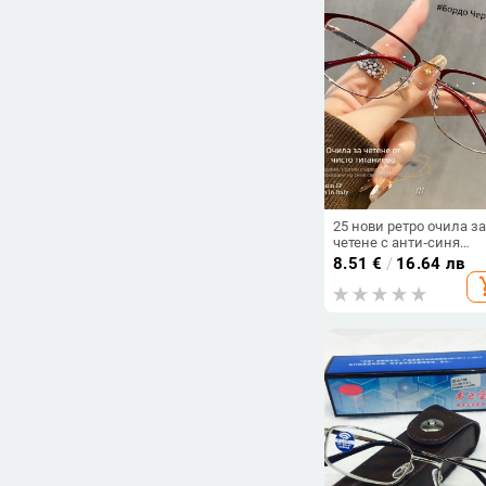
25 нови ретро очила за
четене с анти‑синя
светлина, защита на
8.51
€
/
16.64 лв
очите и против умора,
add_s
метална рамка