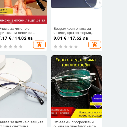
Очила за четене с
Безрамкови очила за
кристални лещи за
четене, кръгла форма,
пресбиопия, за средна
лещи от смола, рамка от
7.17
€
/
14.02 лв
9.01
€
/
17.62 лв
възраст и възрастни,
нейлон, пластмаса и
add_shopping_cart
add_shopping_cart
висококачествени очила
метал
с полурамка за защита на
очите
Очила за четене с защита
Сгъваеми прогресивни
от синя светлина,
очила за пресбиопия със