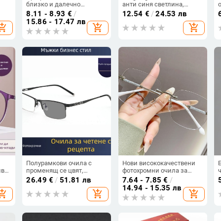
близко и далечно
анти синя светлина,
виждане с анти-синя
пълна метална рамка, PC
8.11 - 8.93
€
/
12.54
€
/
24.53 лв
светлина, читателски
лещи
15.86 - 17.47 лв
hopping_cart
add_shopping_cart
add_shopping_cart
очила за пресбиопия, за
л
мъже и жени, умно
увеличение, леки
Полурамкови очила с
Нови висококачествени
ив
променящ се цвят,
фотохромни очила за
е,
метална рамка, лещи от
миопия без рамки, с
26.49
€
/
51.81 лв
7.64 - 7.85
€
/
D
смола за късогледство и
защита от синя светлина
14.94 - 15.35 лв
hopping_cart
add_shopping_cart
add_shopping_cart
пресбиопия, двойна
и радиация, дизайн със
употреба като слънчеви
звездно небе
очила