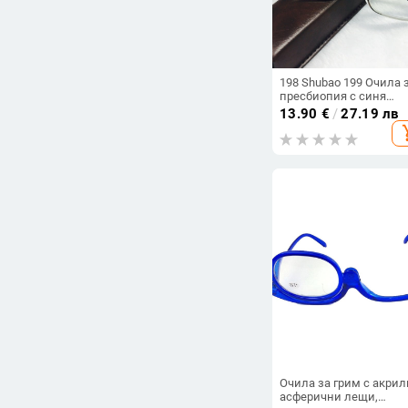
198 Shubao 199 Очила 
пресбиопия с синя
светлина, метална рам
13.90
€
/
27.19 лв
за четене на телефон и
add_s
вестник
Очила за грим с акри
асферични лещи,