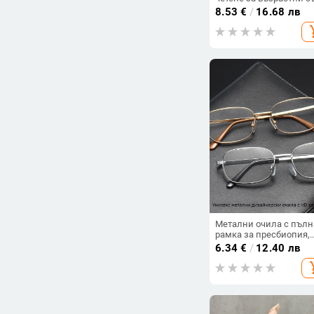
фотохромни лещи про
Бял (40)
8.53
€
/
16.68 лв
синя светлина, метал
add_s
рамка
Оптични
arrow_drop_down
характеристики на
лещите
Наклон (29)
Огледална повърхност
(258)
Фотохромни (5)
Поляризирани (22)
Цена
-
Метални очила с пълн
рамка за пресбиопия,
унисекс, лещи от HD
6.34
€
/
12.40 лв
смола
Изчисти филтрите
add_s