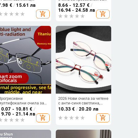
метална рамка, пълен
фотохромни лещи,
7.98
€
/
15.61 лв
8.66 - 12.57
€
/
кадър, за възрастни, 100–
защита от синя светлина
16.94 - 24.58 лв
add_shopping_cart
add_shopping_cart
400D
и асферични лещи
Прогресивни
2026 Нови очила за четене
мултифокални очила за
с анти-синя светлина,
четене с интелигентно
унисекс, модерен
10.07 - 10.81
€
/
10.33
€
/
20.20 лв
увеличение и анти-синя
европейско-американски
19.70 - 21.14 лв
add_shopping_cart
add_shopping_cart
светлина, двойно
стил, метално-кожени
използване за далечното
рамки, ултраеластични,
и близкото виждане,
луксозни очила за
титанова сплав, без
пресбиопия
рамка