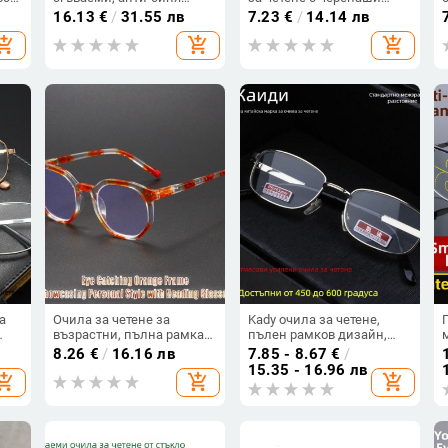
тив
светлина, асферични
модел, удобни, защита от
16.13
€
/
31.55 лв
7.23
€
/
14.14 лв
на
лещи, метална рамка
синя светлина, защита
hopping_cart
add_shopping_cart
add_shopping_cart
срещу умора на очите, HD
защита за очи, рамка с
форма на пеперуда за
жени
а
Очила за четене за
Kady очила за четене,
възрастни, пълна рамка
пълен рамков дизайн,
от поликарбонат, лещи
асферични лещи от
8.26
€
/
16.16 лв
7.85 - 8.67
€
/
против синя светлина,
смола, квадратен стил,
15.35 - 16.96 лв
hopping_cart
add_shopping_cart
add_shopping_cart
поликарбонатни лещи
пролет 2025