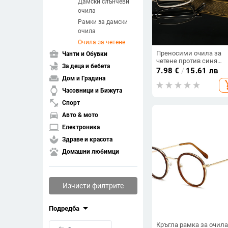
Дамски слънчеви
очила
Рамки за дамски
очила
Очила за четене
business_center
Преносими очила за
Чанти и Обувки
четене против синя
child_friendly
За деца и бебета
светлина, сгъваеми с
7.98
€
/
15.61 лв
пружинни рамене, ми
weekend
Дом и Градина
add_s
квадратни рамки
watch
Часовници и Бижута
fitness_center
Спорт
directions_car
Авто & мото
laptop
Електроника
spa
Здраве и красота
pets
Домашни любимци
Изчисти филтрите
arrow_drop_down
Подредба
Кръгла рамка за очила