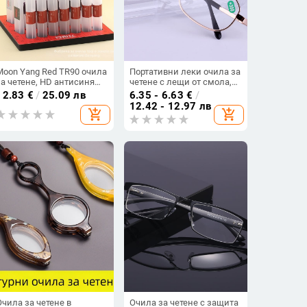
Moon Yang Red TR90 очила
Портативни леки очила за
за четене, HD антисиня
четене с лещи от смола,
светлина, пълна рамка,
модел 2804, овална
12.83
€
/
25.09 лв
6.35 - 6.63
€
/
унисекс, пролет 2022
рамка, метални дръжки
12.42 - 12.97 лв
add_shopping_cart
add_shopping_cart
Очила за четене в
Очила за четене с защита