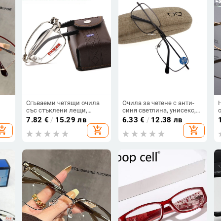
Сгъваеми четящи очила
Очила за четене с анти-
със стъклени лещи,
синя светлина, унисекс,
TR+метална рамка, пълен
квадратна рамка,
7.82
€
/
15.29 лв
6.33
€
/
12.38 лв
рамков дизайн, за
компактни за бизнес и
hopping_cart
add_shopping_cart
add_shopping_cart
възрастни, подходящи за
свободно време
кръгло лице