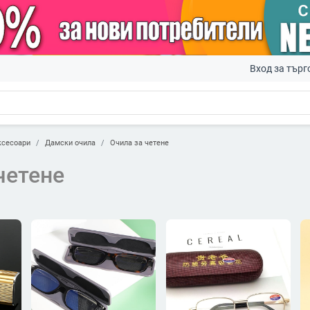
Вход за търг
ксесоари
Дамски очила
Очила за четене
четене