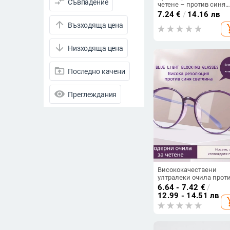
compare_arrows
Съвпадение
четене – против синя
светлина, ултра лека,
7.24
€
/
14.16 лв
унисекс, очила за
arrow_upward
Възходяща цена
add_s
пресбиопия, модерен
минималистичен сти
arrow_downward
Низходяща цена
drive_folder_upload
Последно качени
visibility
Преглеждания
star_half
Рейтинг
arrow_drop_down
Намалени продукти
Намалени продукти
Висококачествени
ултралеки очила прот
Всички продукти
синя светлина за мъж
6.64 - 7.42
€
/
ретро кръгла рамка, H
12.99 - 14.51 лв
add_s
лещи за възрастни
arrow_drop_down
Покритие
EMI (15)