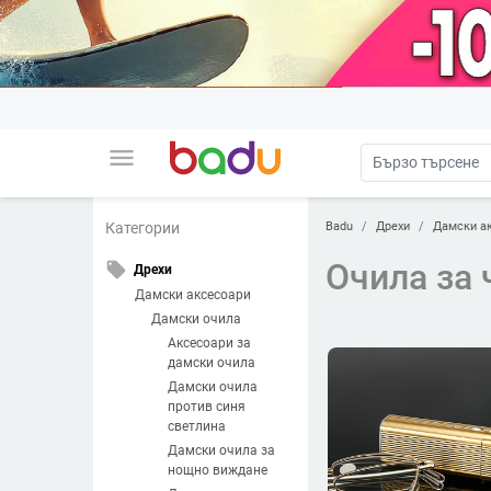
menu
Badu
Дрехи
Дамски а
Категории
Очила за 
local_offer
Дрехи
Дамски аксесоари
Дамски очила
Аксесоари за
дамски очила
Дамски очила
против синя
светлина
Дамски очила за
нощно виждане