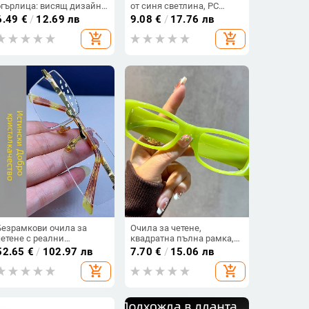
огърлица: висящ дизайн
от синя светлина, PC
на шията, сгъваеми,
лещи, метална рамка,
6.49
€
/
12.69 лв
9.08
€
/
17.76 лв
кръгла рамка, лека
модел XM070, пълен
add_shopping_cart
add_shopping_cart
поликарбонатна рамка и
рамков дизайн
лещи от смола, за
възрастни
Безрамкови очила за
Очила за четене,
четене с реални
квадратна пълна рамка,
кристални камъни,
PC рамка и PC лещи, анти-
52.65
€
/
102.97 лв
7.70
€
/
15.06 лв
квадратен дизайн, за
синя светлина, висока
add_shopping_cart
add_shopping_cart
възрастни
дефиниция (лято 2025)