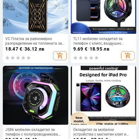
VC Платка за равномерно
TL11 мобилен охладител за
разпределение на топлината за
телефон с клипс, въздушно
голяма площ със магнитна
охлаждане, цветни светлини,
18.47
€
/
36.12 лв
9.69
€
/
18.95 лв
медна плоча и топлопреносна
тиха работа, мощен въздушен
add_shopping_cart
add_shopping_cart
тръба за полупроводниково
поток
течностно охлаждане
JS86 мобилен охладител за
Охладител за мобилни
телефон с полупроводникова
устройства с магнитен клип и
технология, ледено охлаждане,
турбинно охлаждане,