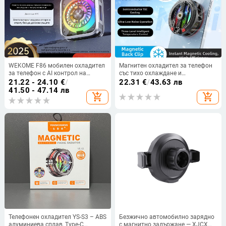
WEKOME F86 мобилен охладител
Магнитен охладител за телефон
за телефон с AI контрол на
със тихо охлаждане и
температурата, магнитен клип и
полупроводникова технология за
21.22 - 24.10
€
/
22.31
€
/
43.63 лв
дигитален дисплей, 10W, Type-C
игри, стрийминг и киберспорт
41.50 - 47.14 лв
add_shopping_cart
add_shopping_cart
Телефонен охладител YS-S3 – ABS
Безжично автомобилно зарядно
алуминиева сплав, Type-C
с магнитно задържане — XJCX