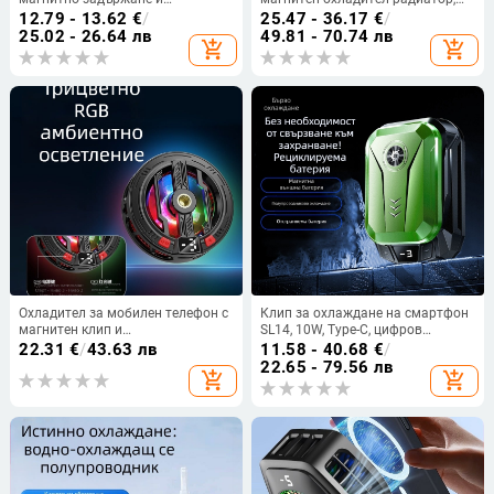
полупроводниково охлаждане —
MagSafe глава, Type-C интерфейс,
12.79 - 13.62
€
/
25.47 - 36.17
€
/
SR17, 10W USB-C, ABS корпус, 65 g
пластмаса и метал, 121 г
25.02 - 26.64 лв
49.81 - 70.74 лв
add_shopping_cart
add_shopping_cart
Охладител за мобилен телефон с
Клип за охлаждане на смартфон
магнитен клип и
SL14, 10W, Type-C, цифров
полупроводниково охлаждане,
дисплей на батерията,
22.31
€
/
43.63 лв
11.58 - 40.68
€
/
предназначен за гейминг и
пластмаса/метал/керамика
22.65 - 79.56 лв
add_shopping_cart
add_shopping_cart
стрийминг, универсален за
таблети.