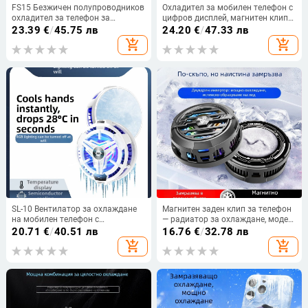
FS15 Безжичен полупроводников
Охладител за мобилен телефон с
охладител за телефон за
цифров дисплей, магнитен клип
излъчване на живо на открито
за гръб, три степени регулиране,
23.39
€
/
45.75 лв
24.20
€
/
47.33 лв
полупроводников охладител
add_shopping_cart
add_shopping_cart
SL-10 Вентилатор за охлаждане
Магнитен заден клип за телефон
на мобилен телефон с
— радиатор за охлаждане, модел
полупроводниково охлаждане,
F27, 15W, Type-C, ABS
20.71
€
/
40.51 лв
16.76
€
/
32.78 лв
въздушно охлаждане,
add_shopping_cart
add_shopping_cart
изключително тих, магнитен клип
за гърба, Type-C, 10W, 150 g,
гейминг