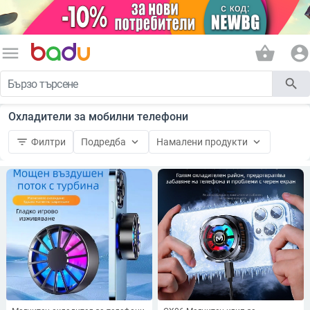
menu
shopping_basket
account_circle
search
Охладители за мобилни телефони
filter_list
keyboard_arrow_down
keyboard_arrow_down
Филтри
Подредба
Намалени продукти