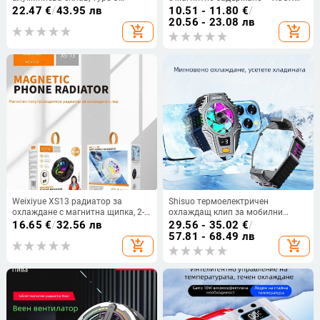
интерфейс
Live clip, ABS материал, тегло 30 g,
22.47
€
/
43.95 лв
10.51 - 11.80
€
/
интерфейс tpc
20.56 - 23.08 лв
add_shopping_cart
add_shopping_cart
Weixiyue XS13 радиатор за
Shisuo термоелектричен
охлаждане с магнитна щипка, 2-
охлаждащ клип за мобилни
в-1 полупроводниково
телефони и таблети — модел X1-
16.65
€
/
32.56 лв
29.56 - 35.02
€
/
охлаждане, цветни светлини,
pro
57.81 - 68.49 лв
add_shopping_cart
add_shopping_cart
бързо охлаждане