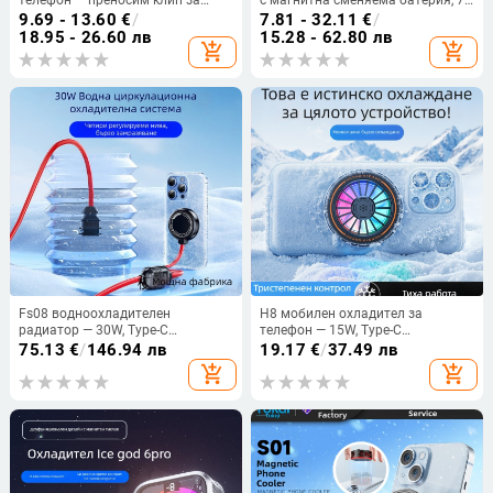
телефон — преносим клип за
с магнитна сменяема батерия, 7-
гръб, ABS корпус, тегло 82 g,
степенен овърклок, 18W Type-C,
9.69 - 13.60
€
/
7.81 - 32.11
€
/
модел X52
75 g, модел X111
18.95 - 26.60 лв
15.28 - 62.80 лв
add_shopping_cart
add_shopping_cart
Fs08 водноохладителен
H8 мобилен охладител за
радиатор — 30W, Type-C
телефон — 15W, Type-C
интерфейс, 500 g, ABS +
интерфейс, ABS+магнитен
75.13
€
/
146.94 лв
19.17
€
/
37.49 лв
алуминиев сплав
материал, полупроводниково и
add_shopping_cart
add_shopping_cart
водно охлаждане