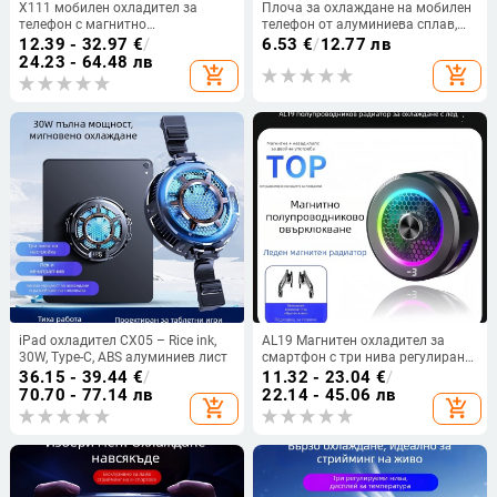
X111 мобилен охладител за
Плоча за охлаждане на мобилен
телефон с магнитно
телефон от алуминиева сплав,
полупроводниково охлаждане,
магнитно прикрепяща се, за
12.39 - 32.97
€
/
6.53
€
/
12.77 лв
батериен вариант, Type-C
многократно използване
24.23 - 64.48 лв
add_shopping_cart
add_shopping_cart
интерфейс, 187 g
iPad охладител CX05 – Rice ink,
AL19 Магнитен охладител за
30W, Type-C, ABS алуминиев лист
смартфон с три нива регулиране,
15W, Type-C интерфейс, цифров
36.15 - 39.44
€
/
11.32 - 23.04
€
/
дисплей, тих режим
70.70 - 77.14 лв
22.14 - 45.06 лв
add_shopping_cart
add_shopping_cart