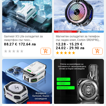
Gamesir X5 Lite охладител за
Магнитен охладител за телефон
смартфон със тихо
със заден клип, Corbin SR09PRO,
полупроводниково охлаждане
51 г, 15 Вт, USB-C
88.27
€
/
172.64 лв
12.28 - 15.29
€
/
24.02 - 29.90 лв
add_shopping_cart
add_shopping_cart