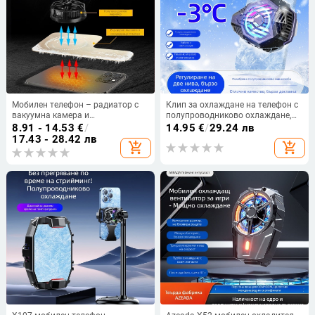
Мобилен телефон – радиатор с
Клип за охлаждане на телефон с
вакуумна камера и
полупроводниково охлаждане,
топлопроводник, алуминиева
безшумен, контрол на
8.91 - 14.53
€
/
14.95
€
/
29.24 лв
сплав, 9W, 20g
температурата, за гейминг
17.43 - 28.42 лв
add_shopping_cart
add_shopping_cart