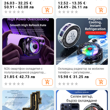
охлаждане, USB-C интерфейс,
магнитна щипка за гръб,
26.03 - 32.25
€
/
12.52 - 13.35
€
/
пластмасов корпус, тегло 200 г,
двукомпонентен охладител за
50.91 - 63.08 лв
24.49 - 26.11 лв
add_shopping_cart
add_shopping_cart
модели S2pro/S2/S3-yan
електронни спортове, излъчване
на живо, полупроводниково
охлаждане, артефакт
N26 смартфон охладител с
Охлаждащ радиатор за мобилен
полупроводников радиатор,
телефон — регулируем
много тих, с възможност за
полупроводников магнитен
21.85
€
/
42.73 лв
15.98
€
/
31.25 лв
изключване на светлината и три
охладител, компактен и тих
add_shopping_cart
add_shopping_cart
нива на регулиране за
охлаждане по време на
стрийминг