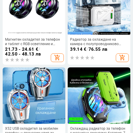
Магнитен охладител за телефон
Радиатор за охлаждане на
и таблет с RGB осветление и
камера с полупроводниково
цифров дисплей, интерфейс Type-
охлаждане, интелигентен
21.73 - 24.61
€
/
39.14
€
/
76.55 лв
C, RT-F7/RT-F7i
контрол на температурата и
42.50 - 48.13 лв
add_shopping_cart
add_shopping_cart
четиристепен цифров дисплей,
универсален за няколко модела
камери; HKII C-3 — около 15 W,
тегло 200 g, PC+алюминиева
сплав
X52 USB охладител за мобилен
Охлаждащ радиатор за телефон