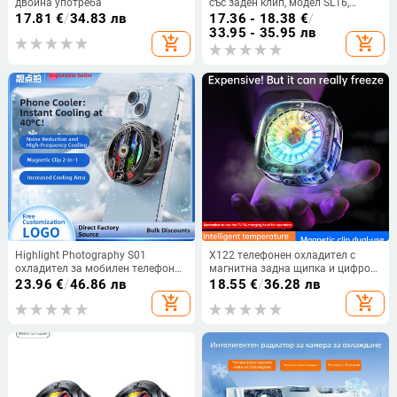
двойна употреба
със заден клип, модел SL16,
полупроводниково охлаждане,
17.81
€
/
34.83 лв
17.36 - 18.38
€
/
двустепенно управление на
33.95 - 35.95 лв
add_shopping_cart
add_shopping_cart
температурата, 10W, 60g,
пластмасов корпус, интерфейс
Port C, за гейминг
Highlight Photography S01
X122 телефонен охладител с
охладител за мобилен телефон
магнитна задна щипка и цифров
Type-C 12W 55 g
дисплей – 2-в-1 полупроводников
23.96
€
/
46.86 лв
18.55
€
/
36.28 лв
охладител, 15W, Type-C, 147 g,
add_shopping_cart
add_shopping_cart
ABS+Метал