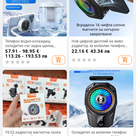
Телефон водно-охлаждащ
Нов цифров дисплей на живо
охладител със задна щипка,
радиатор за мобилен телефон,
безшумен, магнитен
ултра тих магнитен
57.91 - 98.95
€
/
22.16
€
/
43.34 лв
полупроводников ледено
полупроводников охлаждащ
113.26 - 193.53 лв
add_shopping_cart
add_shopping_cart
охлаждане за гейминг стрийминг
вентилатор, заклещващ заден
клипс
YS-S2 радиатор магнитна скоба
Охладител за мобилен телефон