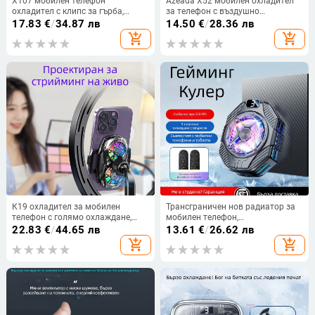
X107 мобилен телефон
Azeada X52 мобилен охладител
охладител с клипс за гърба,
за телефон с въздушно
полупроводниково охлаждане с
охлаждане, безжично зареждане,
17.83
€
/
34.87 лв
14.50
€
/
28.36 лв
цифров дисплей, 10 W, Type-C,
геймърски държач за гръб,
add_shopping_cart
add_shopping_cart
алуминиева сплав + ABS
безжичен, 3 степени на
настройка
К19 охладител за мобилен
Трансграничен нов радиатор за
телефон с голямо охлаждане,
мобилен телефон,
RGB осветление, двойно
полупроводниково охлаждане,
22.83
€
/
44.65 лв
13.61
€
/
26.62 лв
полупроводниково охлаждане,
живо обледеняване,
add_shopping_cart
add_shopping_cart
стрийминг на живо, двойна
електрическо състезание,
черна технология
охлаждащ артефакт, магнитно
привличане, ням артефакт