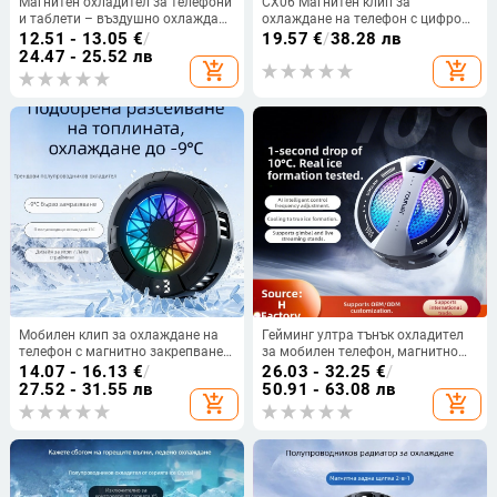
Магнитен охладител за телефони
CX06 Магнитен клип за
и таблети – въздушно охлаждане
охлаждане на телефон с цифров
за игри, Материал:
дисплей, 15W полупроводниково
12.51 - 13.05
€
/
19.57
€
/
38.28 лв
ABS+PC+Силикагел+Сплав,
охлаждане, USB-C, 146 g,
24.47 - 25.52 лв
add_shopping_cart
add_shopping_cart
Съвместимост: Android, iPad
охлаждаща плоча от ABS и сплав
Мобилен клип за охлаждане на
Гейминг ултра тънък охладител
телефон с магнитно закрепване
за мобилен телефон, магнитно
– SR-018, 15W (5V 3A),
закрепване, бързо охлаждане,
14.07 - 16.13
€
/
26.03 - 32.25
€
/
ABS+алюминиева сплав, USB-C,
USB-C интерфейс, пластмасов
27.52 - 31.55 лв
50.91 - 63.08 лв
add_shopping_cart
add_shopping_cart
64 г, за гейминг и стрийминг
корпус, модел S2pro/S2/S3