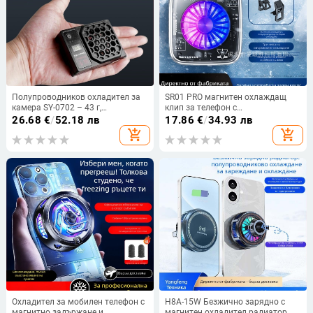
Полупроводников охладител за
SR01 PRO магнитен охлаждащ
камера SY-0702 – 43 г,
клип за телефон с
пластмаса, USB-C; съвместим със
полупроводников радиатор и
26.68
€
/
52.18 лв
17.86
€
/
34.93 лв
Sony, Fujifilm и Canon
цифров дисплей - 110 g, 36 W,
add_shopping_cart
add_shopping_cart
безогледални
Type-C, материали: пластмаса/
алуминиева сплав/магнит
Охладител за мобилен телефон с
H8A-15W Безжично зарядно с
магнитно задържане и
магнитен охладител радиатор,