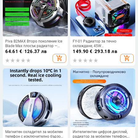
Piva B2MAX Второ поколение Ice
FY-01 Радиатор за течно
Blade Max плосък радиатор —
охлаждане, 45W
магнитен за гейминг стрийминг,
полупроводников охладител,
64.61
€
/
126.37 лв
149.90
€
/
293.18 лв
полупроводниково охлаждане,
ABS+алуминиева сплав,
add_shopping_cart
add_shopping_cart
27W Type-C, 137g
интерфейс Type-C, тегло 900 g,
универсален за телефони и
таблети, безшумен за стрийминг
Магнитен охладител за мобилен
Интелигентен цифров дисплей,
телефон с изключително бързо
радиатор за мобилен телефон,