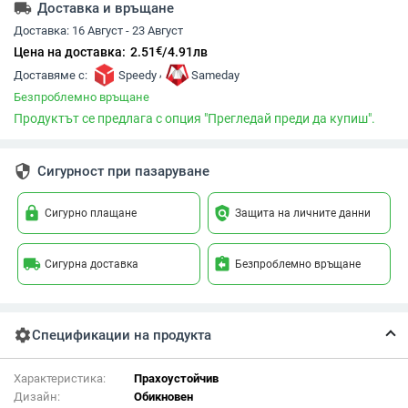
local_shipping
Доставка и връщане
Доставка:
16 Август - 23 Август
€
Цена на доставка:
2.51
/
4.91
лв
,
Доставяме с:
Speedy
Sameday
Безпроблемно връщане
Продуктът се предлага с опция "Прегледай преди да купиш".
security
Сигурност при пазаруване
lock
policy
Сигурно плащане
Защита на личните данни
local_shipping
assignment_return
Сигурна доставка
Безпроблемно връщане
settings
Спецификации на продукта
Характеристика:
Прахоустойчив
Дизайн:
Обикновен