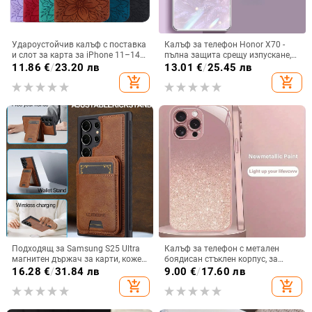
Удароустойчив калъф с поставка
Калъф за телефон Honor X70 -
и слот за карта за iPhone 11–14
пълна защита срещу изпускане,
Pro Max, изкуствена кожа,
закалено стъкло, модел Аурора
11.86
€
/
23.20 лв
13.01
€
/
25.45 лв
релефна украса
add_shopping_cart
add_shopping_cart
Подходящ за Samsung S25 Ultra
Калъф за телефон с метален
магнитен държач за карти, кожен
боядисан стъклен корпус, за
калъф S24Plus, защитен калъф,
iPhone 11–14 Pro Max,
16.28
€
/
31.84 лв
9.00
€
/
17.60 лв
разделен на части, калъф за
охлаждане, модел YK263
add_shopping_cart
add_shopping_cart
мобилен телефон Samsung