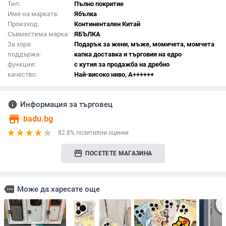
Тип:
Пълно покритие
Име на марката:
Ябълка
Произход:
Континентален Китай
Съвместима марка:
ЯБЪЛКА
За хора:
Подарък за жени, мъже, момичета, момчета
поддържа:
капка доставка и търговия на едро
функция:
с кутия за продажба на дребно
качество:
Най-високо ниво, A++++++
info
Информация за търговец
store
badu.bg
82.8% позитивни оценки
storefront
ПОСЕТЕТЕ МАГАЗИНА
more
Може да харесате още