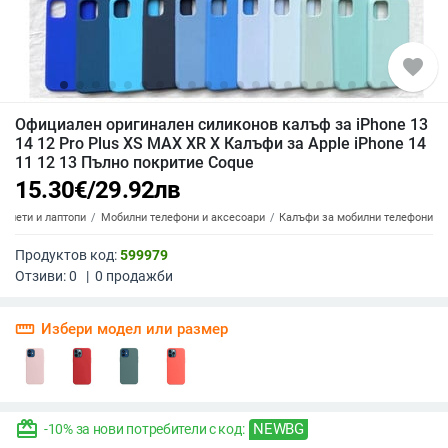
favorite
Официален оригинален силиконов калъф за iPhone 13
14 12 Pro Plus XS MAX XR X Калъфи за Apple iPhone 14
11 12 13 Пълно покритие Coque
15.30
€
/
29.92
лв
аблети и лаптопи
Мобилни телефони и аксесоари
Калъфи за мобилни телефони
Продуктов код:
599979
Отзиви:
0
|
0
продажби
straighten
Избери модел или размер
redeem
NEWBG
-10% за нови потребители с код: