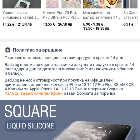
Youdun серия
Huawei Pura70 Pro,
Мек силиконов
За Xiaomi
силиконов калъф за
P70 Ultra и P60 Pro
калъф за iPhone 14
ултра тъ
Huawei
силиконов калъф с
Pro Max,
прозраче
11.22
€
/
21.94 лв
13.55
€
/
26.50 лв
6.90 - 9.38
€
/
6.91
€
/
1
Mate80/70P80 и
маслена живопис —
удароустойчив
не пожъл
13.50 - 18.35 лв
iPhone 11–17,
лилаво цвете в
(A289)
матиран
полупрозрачен
облаците
гофрира
матов финиш,
минималистичен
assignment_return
Политика за връщане
стил, защита от
износване и падане
Търговецът приема връщане за този продукт в срок от 14 дни.
Badu.bg приема връщане на всички закупени продукти в срок от 14
календарни дни от датата на получаване(с изключение на бански
и бельо).
Badu.bg не носи отговорност при покупка на Официален
оригинален силиконов калъф за iPhone 13 14 12 Pro Plus XS MAX XR
X Калъфи за Apple iPhone 14 11 12 13 Пълно покритие Coque от
Калъфи за мобилни телефони
извън формата за поръчка.