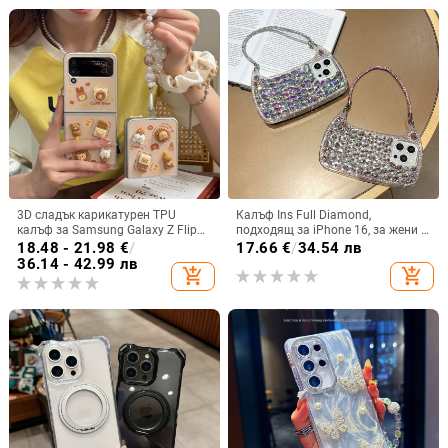
3D сладък карикатурен TPU
Калъф Ins Full Diamond,
калъф за Samsung Galaxy Z Flip
подходящ за iPhone 16, за жени с
6/3/4, защита срещу изпускане,
14-инчова личност, огледална
18.48 - 21.98
€
/
17.66
€
/
34.54 лв
корейски стил
рамка с 13 големи отвора и
36.14 - 42.99 лв
add_shopping_cart
add_shopping_cart
електролитно покритие, с
диаманти Ins Full Diamond.