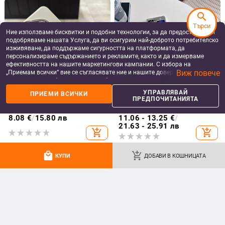
search
Търси
Ние използваме бисквитки и подобни технологии, за да предоставяме и
подобряваме нашата Услуга, да ви осигурим най-доброто потребителско
изживяване, да поддържаме сигурността на платформата, да
персонализираме съдържанието и рекламите, както и да измерваме
ефективността на нашите маркетингови кампании. С избора на
Виж повече
„Приемам всички“ вие се съгласявате ние и нашите доверени партньори
да съхраняваме бисквитки и подобни технологии на вашето устройство
за рекламни и аналитични цели. Можете по всяко време да управлявате
УПРАВЛЯВАЙ
ПРИЕМИ ВСИЧКИ
своите предпочитания, като натиснете „Управлявай предпочитанията“.
ПРЕДПОЧИТАНИЯТА
Huawei Pura80 Ultra и P70Pro
Корейски стил минималистичен
За повече информация, моля, вижте нашата
Политика за защита на
Магнитен калъф с мек допир,
флип-калъф със сърцевидно
данните
.
ултра тънък PC корпус,
огледало за Samsung Galaxy Z
8.08
€
/
15.80 лв
11.06 - 13.25
€
/
противоударна защита
Flip 3/4/5
21.63 - 25.91 лв
add_shopping_cart
add_shopping_cart
local_mall
add_shopping_cart
КУПИ
ДОБАВИ В КОШНИЦАТА