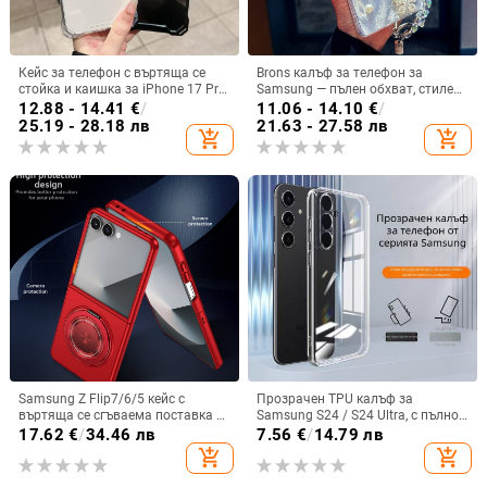
Кейс за телефон с въртяща се
Brons калъф за телефон за
стойка и каишка за iPhone 17 Pro
Samsung — пълен обхват, стилен
Max, 16, 15 и iPhone 11
и креативен дизайн, TPU
12.88 - 14.41
€
/
11.06 - 14.10
€
/
материал, удароустойчив
25.19 - 28.18 лв
21.63 - 27.58 лв
add_shopping_cart
add_shopping_cart
Samsung Z Flip7/6/5 кейс с
Прозрачен TPU калъф за
въртяща се сгъваема поставка и
Samsung S24 / S24 Ultra, с пълно
магнитна скоба, 360° въртене,
покритие и защита на камерата
17.62
€
/
34.46 лв
7.56
€
/
14.79 лв
защита при изпускане,
add_shopping_cart
add_shopping_cart
поликарбонатен корпус