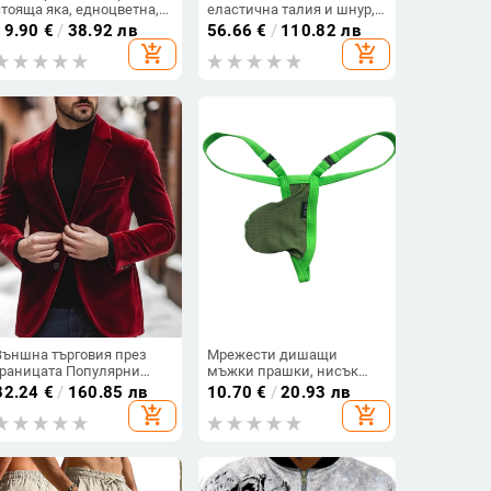
стояща яка, едноцветна,
еластична талия и шнур,
полиестер 85%
висока еластичност,
19.90
€
/
38.92 лв
56.66
€
/
110.82 лв
права кройка, свободен
add_shopping_cart
add_shopping_cart
силует, памук, зимен
модел
Външна търговия през
Мрежести дишащи
границата Популярни
мъжки прашки, нисък
нови мъжки кадифени
талия, модел 8042
82.24
€
/
160.85 лв
10.70
€
/
20.93 лв
костюми за банкети и
add_shopping_cart
add_shopping_cart
сватби, кумове и
официални костюми
Amazon