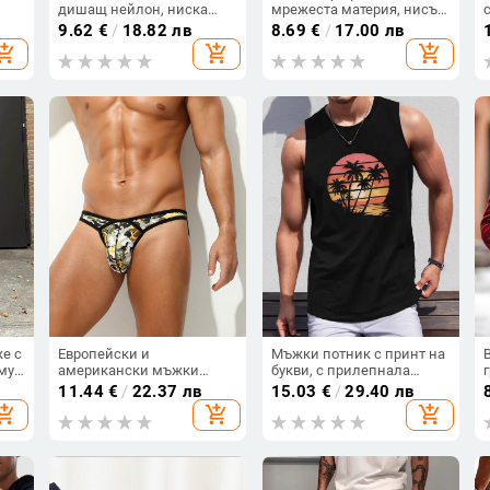
дишащ нейлон, ниска
мрежеста материя, нисък
талия (80-90% нейлон,
талия, проветрив дизайн,
9.62
€
/
18.82 лв
8.69
€
/
17.00 лв
стил T/thong)
секси джоб и триъгълно
hopping_cart
add_shopping_cart
add_shopping_cart
изрязване
е с
Европейски и
Мъжки потник с принт на
амук
американски мъжки
букви, с прилепнала
они
бельо, големи ниски
кройка, дишащ
11.44
€
/
22.37 лв
15.03
€
/
29.40 лв
талии, триъгълни шорти,
полиестер-еластан,
hopping_cart
add_shopping_cart
add_shopping_cart
мрежести,
мускулест спортен потник
микропрозрачни, високо
без ръкави за фитнес
еластични, дишащи,
секси бикини