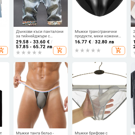
Дънкови къси панталони
Мъжки трансгранични
за тийнейджъри с
продукти, меки кожени
бродерия и разкъсвания,
бикини, секси,
29.58 - 33.60
€
/
16.77
€
/
32.80 лв
корейски стил, слим фит,
прилепнали, меки
57.85 - 65.72 лв
hopping_cart
add_shopping_cart
add_shopping_cart
микроеластичност, лято
кожени шорти, точен
размер
т
Мъжки танга бельо -
Мъжки брифове с