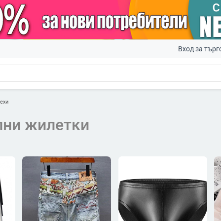
Вход за търг
ехи
лни жилетки