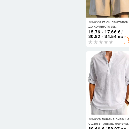
Мъжки къси панталон
до коляното за
ежедневие, летен ретр
15.76 - 17.66
€
/
плажен стил, свободе
30.82 - 34.54 лв
add_s
крой, памук-полиестер
плат
Мъжка ленена риза He
с дълъг ръкав, ленена
риза, плажна йога,
30.66
€
/
59.97 лв