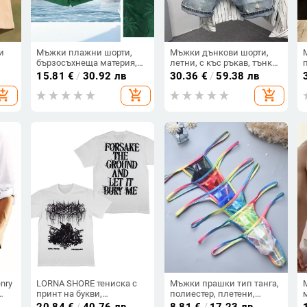
и
Мъжки плажни шорти,
Мъжки дънкови шорти,
бързосъхнеща материя,
летни, с къс ръкав, тънки,
о
3/4 дължина, промяна на
широки, модерни,
15.81
€
/
30.92 лв
30.36
€
/
59.38 лв
н
цвета при намокряне,
маркови, с пет точки,
hopping_cart
add_shopping_cart
add_shopping_cart
полиестер
корейски стил, скъсани,
еластични, 5 красиви
nry
LORNA SHORE тениска с
Мъжки прашки тип танга,
принт на букви,
полиестер, плетени,
абстрактен дизайн,
бързосъхнещи и дишащи,
20.84
€
/
40.76 лв
8.81
€
/
17.23 лв