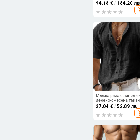
модел, цип отпред,
94.18
€
/
184.20 лв
стояща яка, дебела
add_s
материя, пълнеж: пух 
патица, обем пух 600,
антибактериална и
ветроустойчива
Мъжка риза с лапел як
ленено-смесена тъкан
дишаща,
27.04
€
/
52.89 лв
влагоотвеждаща, тясн
add_s
кройка, пролет 2025