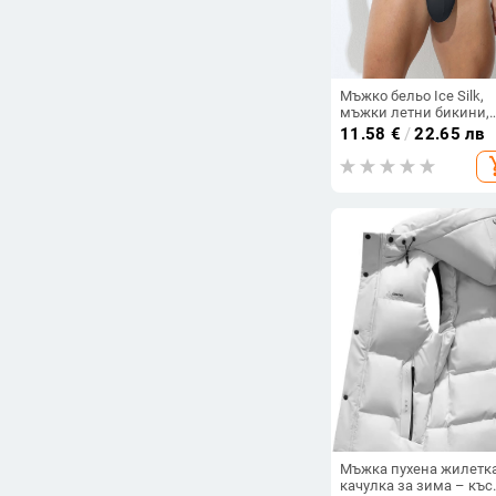
Мъжко бельо Ice Silk,
мъжки летни бикини,
тънки дишащи, с ниск
11.58
€
/
22.65 лв
талия, секси, висок кл
add_s
мъжки модерни бики
Мъжка пухена жилетка
качулка за зима – къс