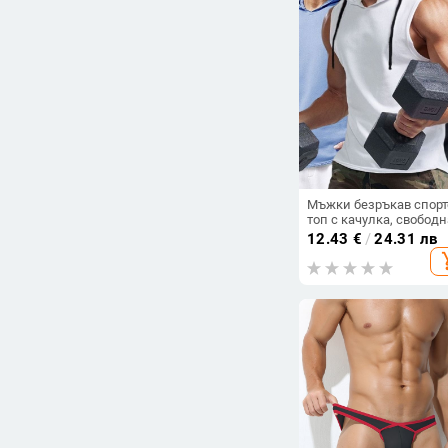
Мъжки безръкав спорт
топ с качулка, свободн
кройка, 100% полиесте
12.43
€
/
24.31 лв
бързосъхнещ, едноцве
add_s
дизайн, лято 2025