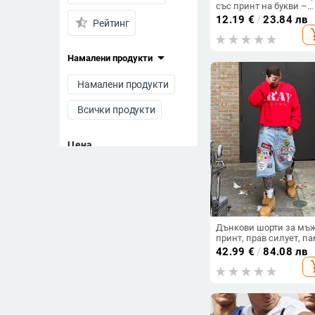
със принт на букви –
полиестер, тънък
12.19
€
/
23.84 лв
star_half
Рейтинг
материал
add_s
arrow_drop_down
Намалени продукти
Намалени продукти
Всички продукти
Цена
-
Изчисти филтрите
Дънкови шорти за мъж
принт, прав силует, п
30–50%, за всички сез
42.99
€
/
84.08 лв
add_s