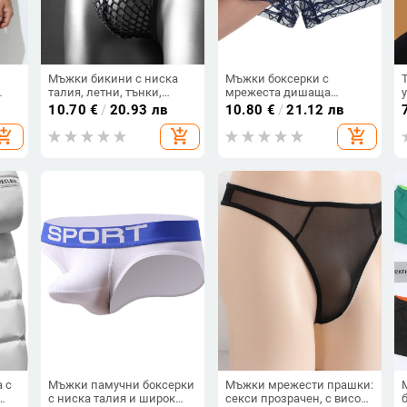
Мъжки бикини с ниска
Мъжки боксерки с
талия, летни, тънки,
мрежеста дишаща
а
ледено копринени,
материя – найлонова
10.70
€
/
20.93 лв
10.80
€
/
21.12 лв
ас,
големи, мрежести,
основна тъкан, ниска
hopping_cart
add_shopping_cart
add_shopping_cart
ни
дишащи, секси, за мъже,
талия, плоско сплетение,
трансгранична доставка
подплата от найлон
 с
Мъжки памучни боксерки
Мъжки мрежести прашки:
с ниска талия и широк
секси прозрачен, с висока