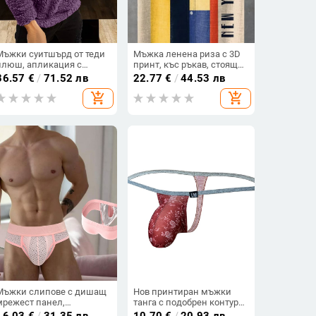
Мъжки суитшърд от теди
Мъжка ленена риза с 3D
плюш, апликация с
принт, къс ръкав, стояща
нашивка и качулка с
яка, отворена предница,
36.57
€
/
71.52 лв
22.77
€
/
44.53 лв
връзки
свободна кройка
add_shopping_cart
add_shopping_cart
Мъжки слипове с дишащ
Нов принтиран мъжки
мрежест панел,
танга с подобрен контур
еластична материя, 3D
на чатала, тънък ice silk
16.03
€
/
31.35 лв
10.70
€
/
20.93 лв