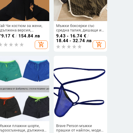
Тай Чи костюм за жени,
Мъжки боксерки със
удължена версия,
средна талия, дишащи и
тренировъчен комплект
антибактериални, 90–95%
79.17
€
/
154.84 лв
9.43 - 16.74
€
/
Eight-Section Brocade
памук, райета
18.44 - 32.74 лв
add_shopping_cart
add_shopping_cart
Мъжки плажни шорти,
Brave Person мъжки
бързосъхнещи, дължина
прашки от найлон, модел