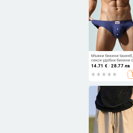
Мъжки бикини tauwell,
секси удобни бикини 
джобове, младежки
14.71
€
/
28.77 лв
клинове, европейски 
add_s
американски стил,
горещи продажби пре
граница