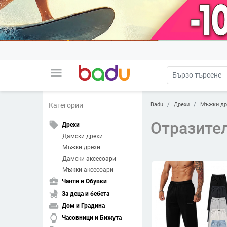
menu
Badu
Дрехи
Мъжки др
Категории
Отразите
local_offer
Дрехи
Дамски дрехи
Мъжки дрехи
Дамски аксесоари
Мъжки аксесоари
business_center
Чанти и Обувки
child_friendly
За деца и бебета
weekend
Дом и Градина
watch
Часовници и Бижута