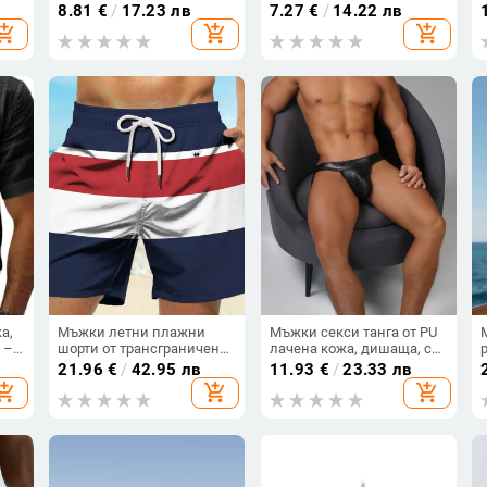
ластик, дишащи и
еластичност
8.81
€
/
17.23 лв
7.27
€
/
14.22 лв
еластични
hopping_cart
add_shopping_cart
add_shopping_cart
от
а,
Мъжки летни плажни
Мъжки секси танга от PU
 –
шорти от трансграничен
лачена кожа, дишаща, с
пазар, модерни
U-образен джоб
21.96
€
/
42.95 лв
11.93
€
/
23.33 лв
а
ежедневни шорти
hopping_cart
add_shopping_cart
add_shopping_cart