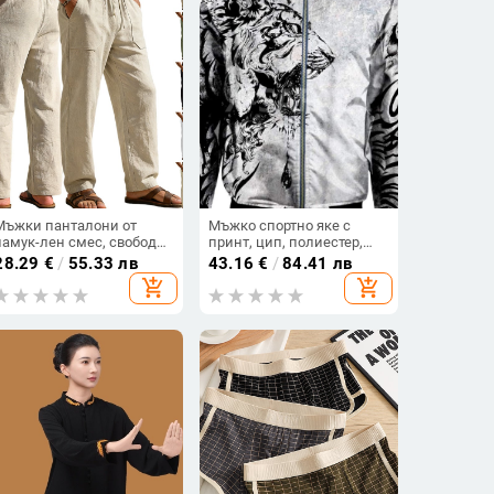
Мъжки панталони от
Мъжко спортно яке с
памук-лен смес, свободен
принт, цип, полиестер,
модел, широки крачоли,
свободен силует, дълъг
28.29
€
/
55.33 лв
43.16
€
/
84.41 лв
ежедневен хип-хоп стил
ръкав
add_shopping_cart
add_shopping_cart