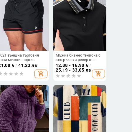
2021 външна търговия
Мъжка бизнес тениска с
нови мъжки шорти
къс ръкав и ревер от
фитнес баскетбол спорт
висок клас, лято 2025,
21.08
€
/
41.23 лв
12.88 - 16.90
€
/
бягане тренировка
нова ежедневна,
25.19 - 33.05 лв
add_shopping_cart
add_shopping_cart
упражнения плаж
универсална, свободна
ежедневни три
поло риза за мъже
панталони