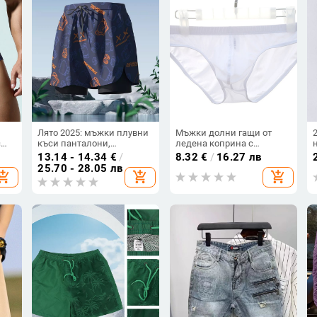
Лято 2025: мъжки плувни
Мъжки долни гащи от
с
къси панталони,
ледена коприна с
двуслоен дизайн за
U‑Convex дизайн,
13.14 - 14.34
€
/
8.32
€
/
16.27 лв
и
скромност, дължина до
дишащи, еднообразно
25.70 - 28.05 лв
hopping_cart
add_shopping_cart
add_shopping_cart
коляното
преплетена тъкан,
з
основна материя нейлон
80–90%