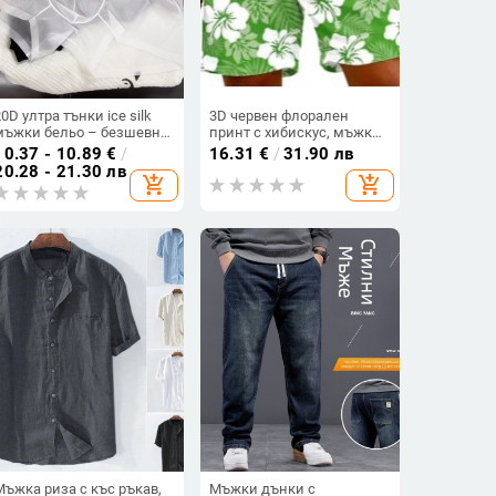
20D ултра тънки ice silk
3D червен флорален
мъжки бельо – безшевно
принт с хибискус, мъжки
усещане, бързосъхнещо,
плувни шорти със
10.37 - 10.89
€
/
16.31
€
/
31.90 лв
средна талия, едноцветни
свободен силует,
20.28 - 21.30 лв
add_shopping_cart
add_shopping_cart
боксерки
бързосъхнещи през
лятото
Мъжка риза с къс ръкав,
Мъжки дънки с