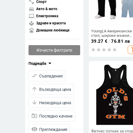
fitness_center
Спорт
directions_car
Авто & мото
laptop
Електроника
spa
Здраве и красота
pets
Домашни любимци
YoungLA Американски
стил, широки мъжки
памучни спортни
39.27
€
/
76.81 лв
панталони
add_s
Изчисти филтрите
arrow_drop_down
Подредба
compare_arrows
Съвпадение
arrow_upward
Възходяща цена
arrow_downward
Низходяща цена
drive_folder_upload
Последно качени
visibility
Преглеждания
Фитнес потник за спор