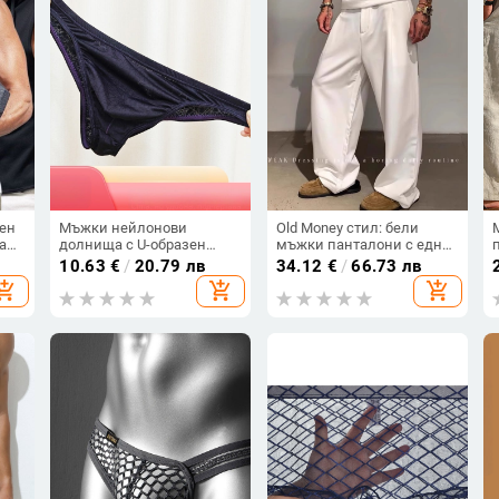
ен
Мъжки нейлонови
Old Money стил: бели
а
долнища с U-образен
мъжки панталони с една
р,
контур, ниска талия,
плисирана гънка,
10.63
€
/
20.79 лв
34.12
€
/
66.73 лв
тен
частично покритие
свободен крой и широки
hopping_cart
add_shopping_cart
add_shopping_cart
крачоли, антибръчков
плат