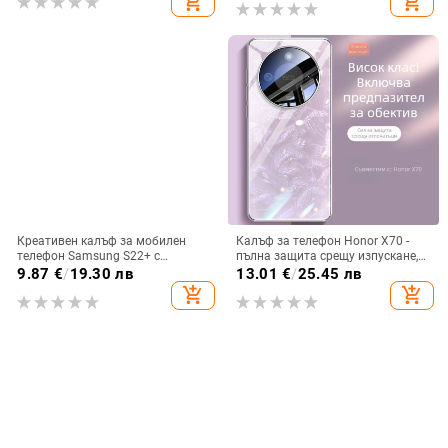
add_shopping_cart
add_shopping_cart
Креативен калъф за мобилен
Калъф за телефон Honor X70 -
телефон Samsung S22+ с
пълна защита срещу изпускане,
остъклено цвете, защита от
закалено стъкло, модел Аурора
9.87
€
/
19.30 лв
13.01
€
/
25.45 лв
падане, Ultra Film Case за Apple
add_shopping_cart
add_shopping_cart
13