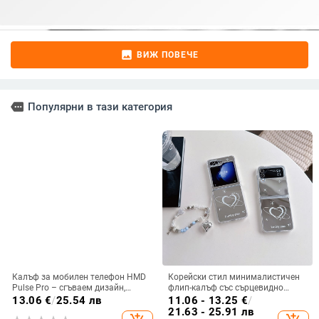
image
ВИЖ ПОВЕЧЕ
more
Популярни в тази категория
Калъф за мобилен телефон HMD
Корейски стил минималистичен
Pulse Pro – сгъваем дизайн,
флип-калъф със сърцевидно
магнитно задържане, джоб за
огледало за Samsung Galaxy Z
13.06
€
/
25.54 лв
11.06 - 13.25
€
/
карти, TPU кожа, удароустойчив
Flip 3/4/5
21.63 - 25.91 лв