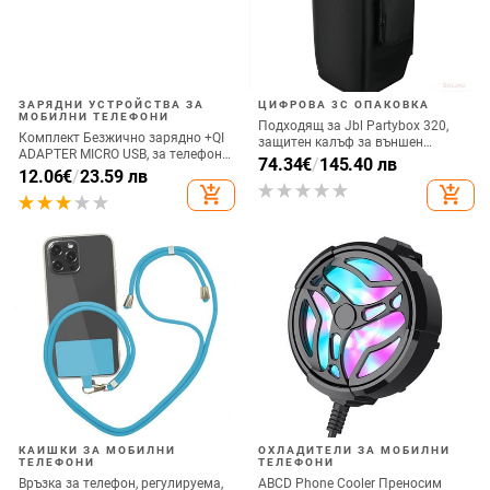
ЗАРЯДНИ УСТРОЙСТВА ЗА
ЦИФРОВА 3C ОПАКОВКА
МОБИЛНИ ТЕЛЕФОНИ
Подходящ за Jbl Partybox 320,
Комплект Безжично зарядно +QI
защитен калъф за външен
ADAPTER MICRO USB, за телефон
високоговорител, калъф за
74.34
€
/
145.40 лв
+ Qi Безжичен приемник с micro
12.06
€
/
23.59 лв
количка Stage 320 Audio,
USB-черен цвят
add_shopping_cart
add_shopping_cart
прахозащитно покритие.
КАИШКИ ЗА МОБИЛНИ
ОХЛАДИТЕЛИ ЗА МОБИЛНИ
ТЕЛЕФОНИ
ТЕЛЕФОНИ
Връзка за телефон, регулируема,
ABCD Phone Cooler Преносим