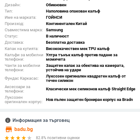
Дизайн:
Обикновен
Тип:
Наполовина опакован калъф
Име на марката:
ГОЙНСИ
Произход:
Континентален Китай
Съвместима марка:
Samsung
Статус:
В наличност
Доставка:
Безплатна доставка
Капак на кутията:
Висококачествен мек TPU калъф
Калъфи за мобилни
Ултра тънък калъф против падане за
телефони:
момичета
Чанти за мобилни
Защитен капак за обектива на камерата,
телефони:
устойчив на удари
Луксозен оригинален квадратен калъф от
Фундас Каркасас:
течен силикон
Аксесоари за
Класически мек силиконов калъф Straight Edge
телефони:
Луксозен
Нов пълен защитен брониран корпус на Bradn
оригинален корпус:
info
Информация за търговец
store
badu.bg
82.8% позитивни оценки