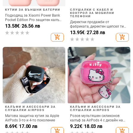
КУТИИ ЗА ВЪНШНИ БАТЕРИИ
СЛУШАЛКИ С КАБЕЛ И
КОНТРОЛ ЗА МОБИЛНИ
Подходящ за Xiaomi Power Bank
ТЕЛЕФОНИ
Pocket Edition Pro защитен калъф
Директни продажби от
33W силиконов 10000mA
13.58
€
/
26.56 лв
фабриката, директен щепсел тип
неплъзгащ се защитен калъф за
C, мобилен телефон, Douyin
13.95
€
/
27.28 лв
Power Bank
Internet Celebrity, електрически
add_shopping_cart
add_shopping_cart
микрофон, слушалки с C порт,
кабелна слушалка
КАЛЪФИ И АКСЕСОАРИ ЗА
КАЛЪФИ И АКСЕСОАРИ ЗА
СЛУШАЛКИ AIRPODS
СЛУШАЛКИ AIRPODS
Матова защитна кутия за Apple
Розов мультяшен силиконов
AirPods 3-то и 4-то поколение
калъф за AirPods 4 с дизайн на
котка
8.69
€
/
17.00 лв
9.22
€
/
18.03 лв
add_shopping_cart
add_shopping_cart