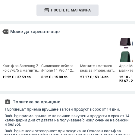
storefront
ПОСЕТЕТЕ МАГАЗИНА
more
Може да харесате още
Калъф за Samsung Z
Силиконов кейс за
Магнитен метален
Apple Ma
Fold7/6/5 с магнитно
iPhone 11 Pro / 12
кейс за iPhone, матов
магните
безжично зареждане
Pro / 12 Pro Max / 14
гръб, твърд корпус,
картодър
19.22
€
/
37.59 лв
8.12
€
/
15.88 лв
27.17
€
/
53.14 лв
12.10 - 12
и 360° въртящ се
Pro / 14 Pro Max –
минималистичен
портфейл
23.67 - 25
пръстен-стойка
против изпускане,
стил
iPhone 1
принт с устни,
прозрачен гръб
assignment_return
Политика за връщане
Търговецът приема връщане за този продукт в срок от 14 дни.
Badu.bg приема връщане на всички закупени продукти в срок от 14
календарни дни от датата на получаване(с изключение на бански
и бельо).
Badu.bg не носи отговорност при покупка на Основен калъф за