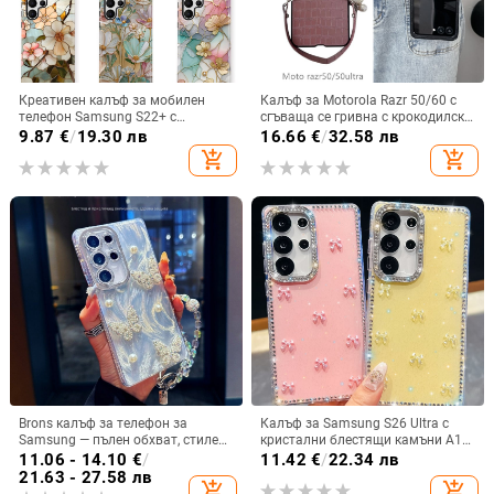
Креативен калъф за мобилен
Калъф за Motorola Razr 50/60 с
телефон Samsung S22+ с
сгъваща се гривна с крокодилски
остъклено цвете, защита от
релеф
9.87
€
/
19.30 лв
16.66
€
/
32.58 лв
падане, Ultra Film Case за Apple
add_shopping_cart
add_shopping_cart
13
Brons калъф за телефон за
Калъф за Samsung S26 Ultra с
Samsung — пълен обхват, стилен
кристални блестящи камъни A17,
и креативен дизайн, TPU
A57IMD Aurora Bow и S24FE,
11.06 - 14.10
€
/
11.42
€
/
22.34 лв
материал, удароустойчив
защита от падане
21.63 - 27.58 лв
add_shopping_cart
add_shopping_cart