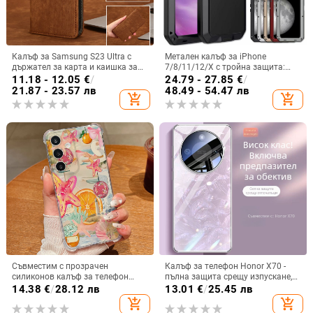
Калъф за Samsung S23 Ultra с
Метален калъф за iPhone
държател за карта и каишка за
7/8/11/12/X с тройна защита:
през врата
удароустойчив, прахоустойчив и
11.18 - 12.05
€
/
24.79 - 27.85
€
/
запечатан
21.87 - 23.57 лв
48.49 - 54.47 лв
add_shopping_cart
add_shopping_cart
Съвместим с прозрачен
Калъф за телефон Honor X70 -
силиконов калъф за телефон
пълна защита срещу изпускане,
Samsung S25 Ultra,
закалено стъкло, модел Аурора
14.38
€
/
28.12 лв
13.01
€
/
25.45 лв
персонализиран рисуван дизайн
add_shopping_cart
add_shopping_cart
за S24 FE и защитен калъф A55