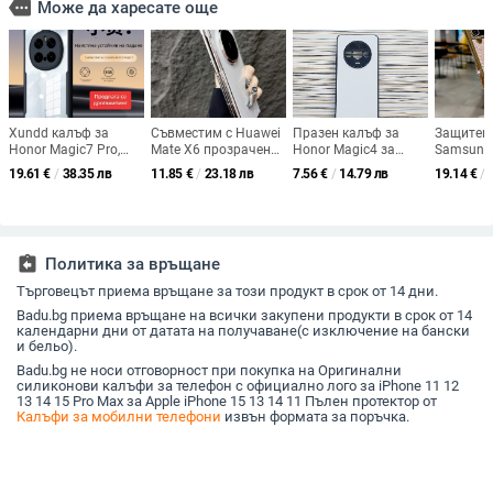
more
Може да харесате още
Xundd калъф за
Съвместим с Huawei
Празен калъф за
Защитен 
Honor Magic7 Pro,
Mate X6 прозрачен
Honor Magic4 за
Samsung Z
матиран прозрачен
калъф за Mate X5
термо-трансфер,
със 2-в-1
19.61
€
/
38.35 лв
11.85
€
/
23.18 лв
7.56
€
/
14.79 лв
19.14
€
/
PC + TPU,
колекционерско
TPU+PC материал,
дизайн, 
удароустойчив
издание с двойна
фото-защитен мек
кожа и
централна ос,
калъф с вдлъбнати
електро
магнитен шарнир,
канали
удароустойчив PC
assignment_return
Политика за връщане
твърд корпус
Търговецът приема връщане за този продукт в срок от 14 дни.
Badu.bg приема връщане на всички закупени продукти в срок от 14
календарни дни от датата на получаване(с изключение на бански
и бельо).
Badu.bg не носи отговорност при покупка на Оригинални
силиконови калъфи за телефон с официално лого за iPhone 11 12
13 14 15 Pro Max за Apple iPhone 15 13 14 11 Пълен протектор от
Калъфи за мобилни телефони
извън формата за поръчка.