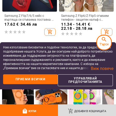
Samsung Z Flip7/6/5 кейс с
Samsung Z Flip6/Z Flip5 сгъваем
въртяща се сгъваема поставка и
телефон - защитен калъф с
магнитна скоба, 360° въртене,
блестяща гривна
17.62
€
/
34.46 лв
11.34 - 14.41
€
/
защита при изпускане,
22.18 - 28.18 лв
add_shopping_cart
add_shopping_cart
поликарбонатен корпус
search
Търси
Ние използваме бисквитки и подобни технологии, за да предоставяме и
подобряваме нашата Услуга, да ви осигурим най-доброто потребителско
изживяване, да поддържаме сигурността на платформата, да
персонализираме съдържанието и рекламите, както и да измерваме
ефективността на нашите маркетингови кампании. С избора на
Виж повече
„Приемам всички“ вие се съгласявате ние и нашите доверени партньори
да съхраняваме бисквитки и подобни технологии на вашето устройство
за рекламни и аналитични цели. Можете по всяко време да управлявате
УПРАВЛЯВАЙ
ПРИЕМИ ВСИЧКИ
своите предпочитания, като натиснете „Управлявай предпочитанията“.
ПРЕДПОЧИТАНИЯТА
За повече информация, моля, вижте нашата
Политика за защита на
данните
.
Ултра тънък матов калъф за
Удароустойчив калъф с поставка
iPhone 16–17 серия, разсейване
и слот за карта за iPhone 11–14
на топлината, пълно покритие,
Pro Max, изкуствена кожа,
7.20
€
/
14.08 лв
11.86
€
/
23.20 лв
удароустойчив и устойчив на
релефна украса
add_shopping_cart
add_shopping_cart
отпечатъци
local_mall
add_shopping_cart
КУПИ
ДОБАВИ В КОШНИЦАТА