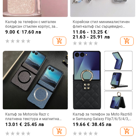
Калъф за телефон с метален
Корейски стил минималистичен
боядисан стъклен корпус, за
флип-калъф със сърцевидно
iPhone 11–14 Pro Max,
огледало за Samsung Galaxy Z
9.00
€
/
17.60 лв
11.06 - 13.25
€
/
охлаждане, модел YK263
Flip 3/4/5
21.63 - 25.91 лв
add_shopping_cart
add_shopping_cart
Калъф за Motorola Razr с
Калъф за телефон за Moto Razr60
платнена текстура и магнитна
и Samsung Galaxy Flip7/6/5/4/3,
панта, флип
сгъваем с пръстен, защита от
13.01
€
/
25.45 лв
19.66
€
/
38.45 лв
изпускане, минималистичен PU
add_shopping_cart
add_shopping_cart
кожен калъф, ръчна изработка