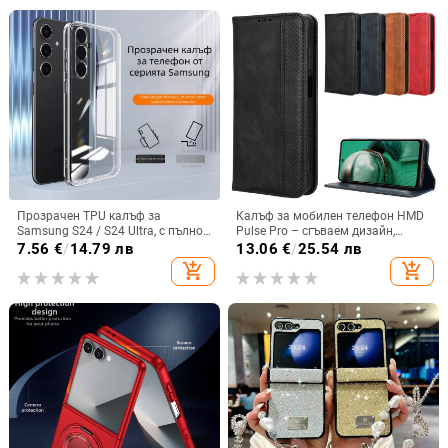
Прозрачен TPU калъф за
Калъф за мобилен телефон HMD
Samsung S24 / S24 Ultra, с пълно
Pulse Pro – сгъваем дизайн,
покритие и защита на камерата
магнитно задържане, джоб за
7.56
€
/
14.79 лв
13.06
€
/
25.54 лв
карти, TPU кожа, удароустойчив
add_shopping_cart
add_shopping_cart