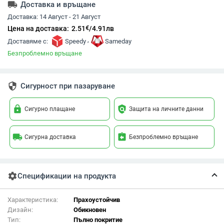
local_shipping
Доставка и връщане
Доставка:
14 Август - 21 Август
€
Цена на доставка:
2.51
/
4.91
лв
,
Доставяме с:
Speedy
Sameday
Безпроблемно връщане
security
Сигурност при пазаруване
lock
policy
Сигурно плащане
Защита на личните данни
local_shipping
assignment_return
Сигурна доставка
Безпроблемно връщане
settings
Спецификации на продукта
Характеристика:
Прахоустойчив
Дизайн:
Обикновен
Тип:
Пълно покритие