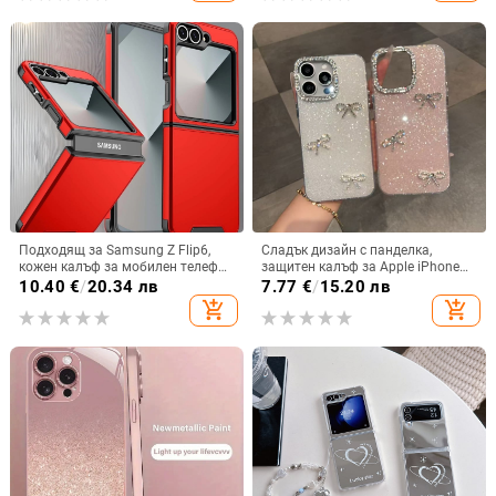
5G.
Подходящ за Samsung Z Flip6,
Сладък дизайн с панделка,
кожен калъф за мобилен телефон
защитен калъф за Apple iPhone
Flip5, твърд двустранен калъф
11–15 Pro Max, пълен обхват
10.40
€
/
20.34 лв
7.77
€
/
15.20 лв
против падане за Flip7, защитен
add_shopping_cart
add_shopping_cart
калъф Armor