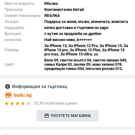
Име на марката:
Ябълка
Произход:
Континентален Китай
Съвместима марка:
ЯБЪЛКА
За хора:
Подарък за жени, мъже, момичета, момчета
поддържа:
капка доставка и търговия на едро
функция:
с кутия за продажба на дребно
качество:
Най-високо ниво, A++++++
За iPhone 12, За iPhone 12 Pro, За iPhone 15, За
Размер:
iPhone 15 pro, За iPhone 15 Plus, За iPhone 15
pro max, За iPhone 15 Ultra, за
Бяло 09, светло жълто 04, светло лилаво 045,
Цвят:
синьо Капри 03, люляк 05, ново зелено 078,
среднощно синьо 034, пясъчно розово 012,
info
Информация за търговец
store
badu.bg
82.8% позитивни оценки
storefront
ПОСЕТЕТЕ МАГАЗИНА