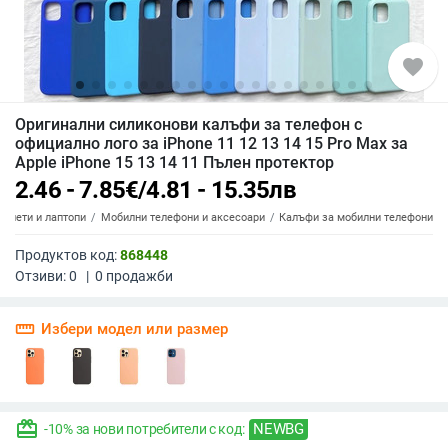
favorite
Оригинални силиконови калъфи за телефон с
официално лого за iPhone 11 12 13 14 15 Pro Max за
Apple iPhone 15 13 14 11 Пълен протектор
2.46 - 7.85
€
/
4.81 - 15.35
лв
аблети и лаптопи
Мобилни телефони и аксесоари
Калъфи за мобилни телефони
Продуктов код:
868448
Отзиви:
0
|
0
продажби
straighten
Избери модел или размер
redeem
NEWBG
-10% за нови потребители с код: