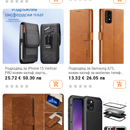
Подходящ за iPhone 15 Vertical
Подходящ за Samsung A73,
PRO кожен калъф, карта,
кожен калъф за мобилен телефон
оксфордски плат, найлонов плат,
A36/A16, калъф за мобилен
25.72
€
/
50.30 лв
13.32
€
/
26.05 лв
колан, чанта за кръста на
телефон A26/A56, флип калъф,
add_shopping_cart
add_shopping_cart
мобилен телефон
защитен калъф, невидима скоба.