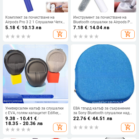
Комплект за почистване на
Инструмент за почистване на
Airpods Pro 3 2 1 Слушалки Четка
Bluetooth слушалки за Airpods Pro
за почистване на писалка Калъф
3 2 1 Издръжлив комплект за
5.18
€
/
10.13 лв
7.18
€
/
14.04 лв
за Bluetooth слушалки Чисти
почистване на калъфи за
add_shopping_cart
add_shopping_cart
инструменти за Xiaomi Airdots
слушалки Clean Brush Pen за
Lenovo X16
Xiaomi Airdots 3Pro
Универсален калъф за слушалки
ЕВА твърд калъф за съхранение
с EVA, голям капацитет Edifier,
за Sony Bluetooth слушалки над
Sony Wireless Bluetooth, защитна
ушите, удароустойчив, преносим
9.38 - 10.41
€
/
22.76
€
/
44.51 лв
кутия Audio-Technica
18.35 - 20.36 лв
add_shopping_cart
add_shopping_cart