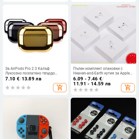
За AirPods Pro 2 3 Калъф
Пълен комплект опаковки с
Луксозно позлатено твърдо
Heaven-and-Earth кутия за Apple
покритие Калъф за Bluetooth
слушалки поколения 2–8
7.10
€
/
13.89 лв
6.09 - 7.46
€
/
безжични слушалки За Airpod Air
11.91 - 14.59 лв
add_shopping_cart
add_shopping_cart
pods Pro 2 Pro2 2022