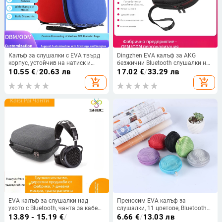
Калъф за слушалки с EVA твърд
Dingzhen EVA калъф за AKG
корпус, устойчив на натиск и
безжични Bluetooth слушалки над
удар, за безжични сгъваеми
ухото – модел 002
10.55
€
/
20.63 лв
17.02
€
/
33.29 лв
слушалки
add_shopping_cart
add_shopping_cart
EVA калъф за слушалки над
Преносим EVA калъф за
ухото с Bluetooth, чанта за кабели
слушалки, 11 цветове, Bluetooth
с цип и кутия за съхранение на
кабел за данни включен
13.89 - 15.19
€
/
6.66
€
/
13.03 лв