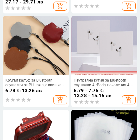
цифрови продукти
27.17 - 29.71 лв
add_shopping_cart
add_shopping_cart
Кръгъл калъф за Bluetooth
Неутрална кутия за Bluetooth
слушалки от PU кожа, с каишка
слушалки AirPods, поколения 4 и
за носене около врата и
5, от сив картон
6.78
€
/
13.26 лв
6.79 - 7.75
€
/
щракващо закопчаване
13.28 - 15.16 лв
add_shopping_cart
add_shopping_cart