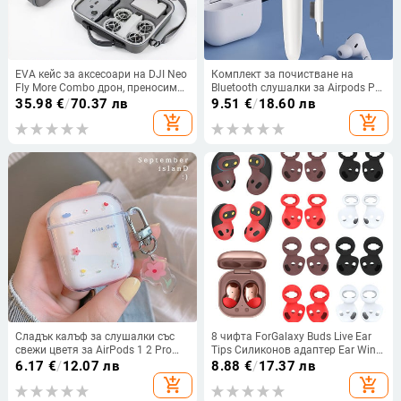
EVA кейс за аксесоари на DJI Neo
Комплект за почистване на
Fly More Combo дрон, преносимо
Bluetooth слушалки за Airpods Pro
съхранение, удароустойчив и
1 2 Почистваща четка за писалка
35.98
€
/
70.37 лв
9.51
€
/
18.60 лв
устойчив на падане, конструкция
Инструменти за почистване на
add_shopping_cart
add_shopping_cart
от топлопрес и шиене, модел
кутията на Bluetooth слушалки за
BAORUI-PW-30
Xiaomi Huawei
Сладък калъф за слушалки със
8 чифта ForGalaxy Buds Live Ear
свежи цветя за AirPods 1 2 Pro
Tips Силиконов адаптер Ear Wing
Case Прозрачен TPU Air pods 3
Резервни слушалки за
6.17
€
/
12.07 лв
8.88
€
/
17.37 лв
Кутия за зареждане на Bluetooth
SamsungGalaxy Buds Live
add_shopping_cart
add_shopping_cart
слушалки с ключодържател
аксесоари