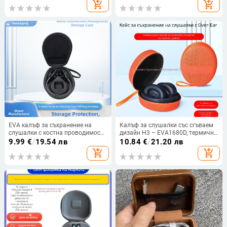
add_shopping_cart
add_shopping_cart
компютърни аксесоари
EVA калъф за съхранение на
Калъф за слушалки със сгъваем
слушалки с костна проводимост
дизайн H3 – EVA1680D, термично
– защитен калъф, съвместим със
пресована формовка, Opp пакет
9.99
€
/
19.54 лв
10.84
€
/
21.20 лв
Shaoyin и Xiaomi Milanston, черен
add_shopping_cart
add_shopping_cart