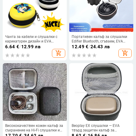
Чанта за кабели и слушалки с
Портативен калъф за слушалки
карикатурен дизайн и EVA
Edifier Bluetooth, сгъваем, EVA
опаковка
пяна, голям размер
6.64
€
/
12.99 лв
12.49
€
/
24.43 лв
add_shopping_cart
add_shopping_cart
Висококачествен кожен калъф за
Beoplay EX слушалки — EVA
съхранение на Hi-Fi слушалки и
твърд защитен калъф за
тапи за уши, с цип, защитно
пътуване
17.70
€
/
34.62 лв
8.62
€
/
16.86 лв