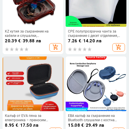
KZ кутия за съхранение на
CPE полупрозрачна чанта за
кабели и слушалки,
съхранение с десет отделения,
удароиздръжлива, прахо- и
цип, преносим организатор за
20.39
€
/
39.88 лв
7.26
€
/
14.20 лв
влагозащитена защитна чанта
кабели за слушалки
add_shopping_cart
add_shopping_cart
за слушалки
Калъф от EVA пяна за
ЕВА калъф за съхранение на
електроника – преносим
Bluetooth слушалки с костна
удароустойчив органайзер за
проводимост Xiaomi
8.95
€
/
17.50 лв
15.08
€
/
29.49 лв
Bluetooth слушалки и