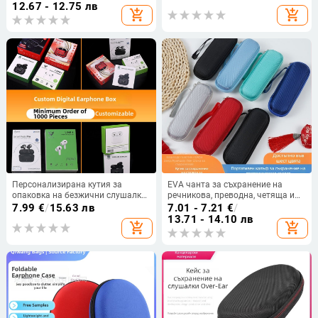
мултифункционална чанта
12.67 - 12.75 лв
add_shopping_cart
add_shopping_cart
Персонализирана кутия за
EVA чанта за съхранение на
опаковка на безжични слушалки
речникова, преводна, четяща и
с двустепенен капак и златно
Bluetooth записваща писалка —
7.99
€
/
15.63 лв
7.01 - 7.21
€
/
фолио
правоъгълна форма, горещо
13.71 - 14.10 лв
add_shopping_cart
add_shopping_cart
пресована, готова на склад