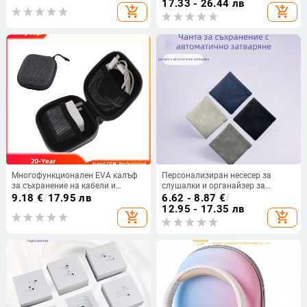
SD карти, USB сигурносен ключ,
опаковане
17.33 - 26.44 лв
add_shopping_cart
add_shopping_cart
слушалки и кабели
Многофункционален EVA калъф
Персонализиран несесер за
за съхранение на кабели и
слушалки и органайзер за
аксесоари, защитен плик за
кабели, PU кожен калъф за грим
9.18
€
/
17.95 лв
6.62 - 8.87
€
/
слушалки и преносим
и червило, бижута с перли,
12.95 - 17.35 лв
add_shopping_cart
add_shopping_cart
водоустойчив кейс за зарядни
монетник със самозатварящ се
клипс