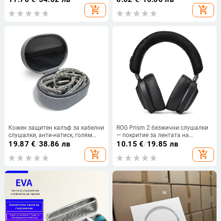
покритие, устойчив на падане и
add_shopping_cart
add_shopping_cart
натиск
Кожен защитен калъф за кабелни
ROG Prism 2 безжични слушалки
слушалки, анти-натиск, голям
— покритие за лентата на
обем, за персонализиран модел,
главата, защитна подложка за
19.87
€
/
38.86 лв
10.15
€
/
19.85 лв
преносим.
напречната лента и меко
add_shopping_cart
add_shopping_cart
мрежесто покритие с цип