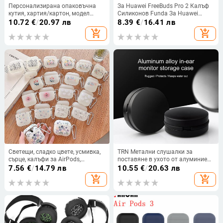
Персонализирана опаковъчна
За Huawei FreeBuds Pro 2 Калъф
кутия, хартия/картон, модел
Силиконов Funda За Huawei
C100, ламиниране и UV покритие
Freebuds Pro 2 Free Buds Pro2
10.72
€
/
20.97 лв
8.39
€
/
16.41 лв
калъфи за слушалки с кука
add_shopping_cart
add_shopping_cart
Светещи, сладко цвете, усмивка,
TRN Метални слушалки за
сърце, калъфи за AirPods,
поставяне в ухото от алуминиева
матиран силиконов капак за
сплав Твърди водоустойчиви
7.56
€
/
14.79 лв
10.55
€
/
20.63 лв
слушалки за Apple AirPod Pro 2 3
преносими аксесоари Калъф за
add_shopping_cart
add_shopping_cart
1, светещ в тъмното с кука
съхранение на слушалки Чанта
Кутия за слушалки Dropship