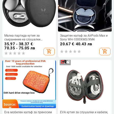
Малка партида кутия за
Защитен калъф за AirPods Max и
съхранение на слушалки
Sony WH-1000XM3/XM4
airpodsmax, автоматична чанта
35.97 - 38.37
€
/
20.67
€
/
40.43 лв
за слушалки в режим на покой,
70.35 - 75.05 лв
add_shopping_cart
add_shopping_cart
кутия за слушалки EVA на склад
Eva мобилен калъф за преносим
EVA кутия за слушалки и кабели,