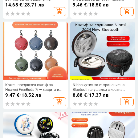
Sansui, Asus, Platinum, Shaoyin и
14.68
€
/
28.71 лв
9.46
€
/
18.50 лв
Luxyin
add_shopping_cart
add_shopping_cart
Кожен предпазен калъф за
Nibbs кутия за съхранение на
Huawei FreeBuds 7i — защита и
Bluetooth слушалки с костна
съхранение, удароустойчив
проводимост, модел 2024 Берлин
9.47
€
/
18.52 лв
8.88
€
/
17.37 лв
дизайн
add_shopping_cart
add_shopping_cart