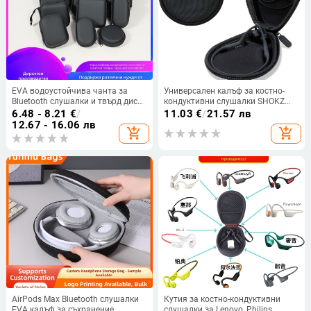
EVA водоустойчива чанта за
Универсален калъф за костно-
Bluetooth слушалки и твърд диск
кондуктивни слушалки SHOKZ
— преносим мултифункционален
OpenRun Pro 2 и Pro 2 Mini
6.48 - 8.21
€
/
11.03
€
/
21.57 лв
кейс, устойчива на натиск
12.67 - 16.06 лв
add_shopping_cart
add_shopping_cart
AirPods Max Bluetooth слушалки
Кутия за костно-кондуктивни
EVA калъф за съхранение
слушалки за Lenovo, Philips,