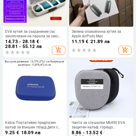
EVA кутия за съхранение със
Зелена опаковъчна кутия за
заключване на парола за секс
Apple AirPods Max
играчки, модел bh1316,
14.73 - 28.18
€
/
11.19
€
/
21.89 лв
дискретен твърд корпус
28.81 - 55.12 лв
add_shopping_cart
add_shopping_cart
Kabia Портативен предпазен
Чанта за слушалки Mk490 EVA
калъф за външен твърд диск с
защитен калъф; горещо
EVA чанта за USB флаш памет,
пресоване + шиене; картонено
9.25
€
/
18.09 лв
8.86 - 13.52
€
/