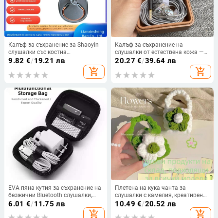
Калъф за съхранение за Shaoyin
Калъф за съхранение на
слушалки със костна
слушалки от естествена кожа —
проводимост (S803, S810, S820,
удароустойчив корпус за жични
9.82
€
/
19.21 лв
20.27
€
/
39.64 лв
S700, S710)
слушалки, преносим защитен
add_shopping_cart
add_shopping_cart
калъф, многофункционална
малка кутия
EVA пяна кутия за съхранение на
Плетена на кука чанта за
безжични Bluetooth слушалки,
слушалки с камелия, креативен
зарядно и кабел за данни,
Bluetooth защитен калъф за
6.01
€
/
11.75 лв
10.49
€
/
20.52 лв
бръснач, USB флаш памет и
AirPods Pro 2, универсален
add_shopping_cart
add_shopping_cart
външна батерия