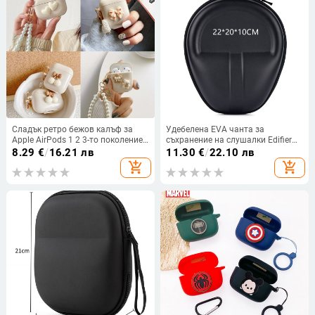
Сладък ретро бежов калъф за
Удебелена EVA чанта за
Apple AirPods 1 2 3-то поколение
съхранение на слушалки Edifier
Bear Cherry Калъф за AirPods Pro
W800BT – универсална кутия за
8.29
€
/
16.21 лв
11.30
€
/
22.10 лв
Калъф Ключодържател Връзка
слушалки
add_shopping_cart
add_shopping_cart
Луксозен калъф