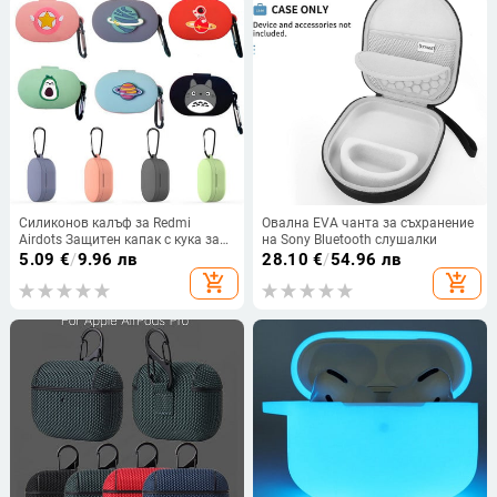
Силиконов калъф за Redmi
Овална EVA чанта за съхранение
Airdots Защитен капак с кука за
на Sony Bluetooth слушалки
Xiaomi Mi Redmi AirDots 2/1
5.09
€
/
9.96 лв
28.10
€
/
54.96 лв
Airdots 3 капак Кутия за
add_shopping_cart
add_shopping_cart
зареждане на слушалки