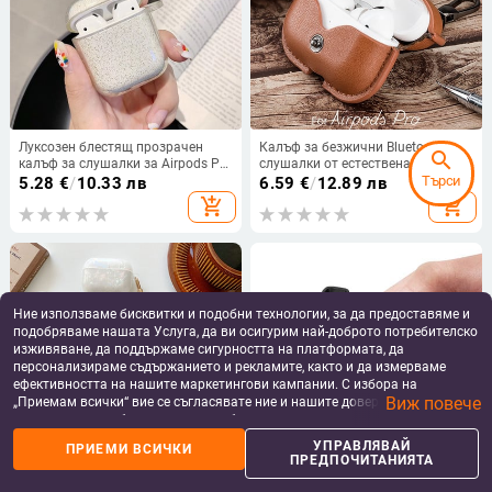
Луксозен блестящ прозрачен
Калъф за безжични Bluetooth
search
калъф за слушалки за Airpods Pro
слушалки от естествена кожа за
2 Капак за безжични слушалки
калъф AirPods Pro Защитен капак
Търси
5.28
€
/
10.33 лв
6.59
€
/
12.89 лв
за Air Pods 3 2 1 Мека
за калъф Apple Airpods Pro 2 3 air
add_shopping_cart
add_shopping_cart
силиконова кутия за слушалки
pods 3
Ние използваме бисквитки и подобни технологии, за да предоставяме и
подобряваме нашата Услуга, да ви осигурим най-доброто потребителско
изживяване, да поддържаме сигурността на платформата, да
персонализираме съдържанието и рекламите, както и да измерваме
ефективността на нашите маркетингови кампании. С избора на
Виж повече
„Приемам всички“ вие се съгласявате ние и нашите доверени партньори
да съхраняваме бисквитки и подобни технологии на вашето устройство
за рекламни и аналитични цели. Можете по всяко време да управлявате
УПРАВЛЯВАЙ
ПРИЕМИ ВСИЧКИ
своите предпочитания, като натиснете „Управлявай предпочитанията“.
ПРЕДПОЧИТАНИЯТА
Dreamy White Glossy Shell Pearl
За AirPods Pro 2 Case 2022
За повече информация, моля, вижте нашата
Политика за защита на
Гривна Ключодържател
Луксозен дизайн Creative Switch
данните
.