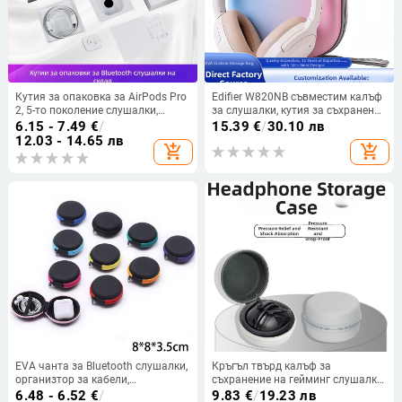
Кутия за опаковка за AirPods Pro
Edifier W820NB съвместим калъф
2, 5-то поколение слушалки,
за слушалки, кутия за съхранение
обновено издание от 3-то
за слушалки с обхват около
6.15 - 7.49
€
/
15.39
€
/
30.10 лв
поколение
ушите, EVA, устойчив на натиск и
12.03 - 14.65 лв
add_shopping_cart
add_shopping_cart
изпускане
EVA чанта за Bluetooth слушалки,
Кръгъл твърд калъф за
организтор за кабели,
съхранение на гейминг слушалки
удароустойчива
за открито
6.48 - 6.52
€
/
9.83
€
/
19.23 лв