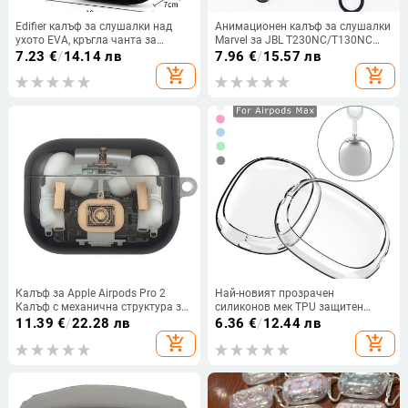
Edifier калъф за слушалки над
Анимационен калъф за слушалки
ухото EVA, кръгла чанта за
Marvel за JBL T230NC/T130NC
съхранение за Bluetooth
TWS силиконови безжични
7.23
€
/
14.14 лв
7.96
€
/
15.57 лв
слушалки, цифров твърд диск и
Bluetooth слушалки Защитен
add_shopping_cart
add_shopping_cart
кабел за данни EVA
капак за зареждане с кука
Калъф за Apple Airpods Pro 2
Най-новият прозрачен
Калъф с механична структура за
силиконов мек TPU защитен
AirPods Pro 3 2 1 Калъф за броня
калъф за безжични слушалки
11.39
€
/
22.28 лв
6.36
€
/
12.44 лв
на камерата Капак за слушалки
Airpods Max Аксесоари за
add_shopping_cart
add_shopping_cart
за калъф за AirPods3
слушалки Прозрачен капак