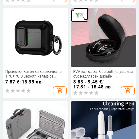
Превключвател за заключване
EVA калъф за Bluetooth слушалки
TPU+PC Bluetooth калъф за
със надглавен дизайн –
слушалки за Airpods 3 2021 Pro 2
удароустойчива и устойчив на
7.87
€
/
15.39 лв
8.85 - 9.45
€
/
Луксозен брониран калъф за
натиск, преносима кутия за
17.31 - 18.48 лв
add_shopping_cart
add_shopping_cart
слушалки за Airpods 1/2/Pro
опаковка
Cover