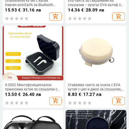
Опаковъчна кутия с капак
Eva чанта за съхранение на
Heaven-and-Earth за Bluetooth
слушалки – кръгъл EVA калъф за
слушалка P9 Pro Max
слушалки, кабели и преносен
15.93
€
/
31.16 лв
14.36
€
/
28.09 лв
диск
add_shopping_cart
add_shopping_cart
X-5002 Многофункционална
Сгъваема чанта за очила с EVA
преносима кутия за слушалки с
кутия с цип и джоб за слушалки,
органайзер за кабели, джоб за
EVA материал, печат на лого
13.50
€
/
26.40 лв
8.83
€
/
17.27 лв
USB флаш памет и
add_shopping_cart
add_shopping_cart
водоустойчива защитна кутия