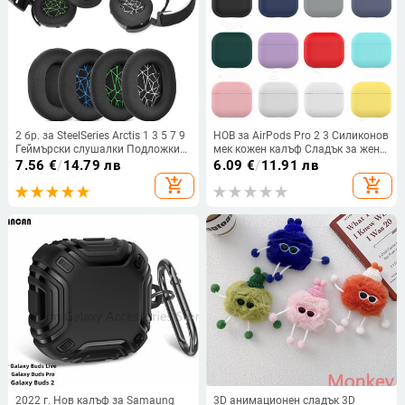
2 бр. за SteelSeries Arctis 1 3 5 7 9
НОВ за AirPods Pro 2 3 Силиконов
Геймърски слушалки Подложки
мек кожен калъф Сладък за жени
за уши Пяна Подложки за уши
Калъф за слушалки Airpod 3 2021
7.56
€
/
14.79 лв
6.09
€
/
11.91 лв
Подмяна на гъба Възглавница
Калъф за кутия за слушалки
add_shopping_cart
add_shopping_cart
Еластични наушници Аксесоари
apple airpod 3
2022 г. Нов калъф за Samaung
3D анимационен сладък 3D