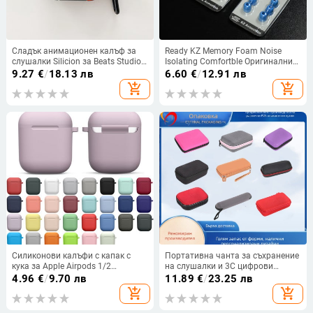
Сладък анимационен калъф за
Ready KZ Memory Foam Noise
слушалки Silicion за Beats Studio
Isolating Comfortble Оригинални
Buds Безжичен Bluetooth
накрайници за уши Подложки за
9.27
€
/
18.13 лв
6.60
€
/
12.91 лв
удароустойчив протектор Капак
уши Слушалки за поставяне в
add_shopping_cart
add_shopping_cart
Кутия за зареждане на слушалки
ушите за ZSX ZS10 Pro S1 E10 T1
Силиконови калъфи с капак с
Портативна чанта за съхранение
кука за Apple Airpods 1/2
на слушалки и 3C цифрови
Защитен удароустойчив капак за
устройства с EVA
4.96
€
/
9.70 лв
11.89
€
/
23.25 лв
безжични слушалки за airpods 2
удароустойчива кутия и цип
add_shopping_cart
add_shopping_cart
1 калъф Кутия Чанти