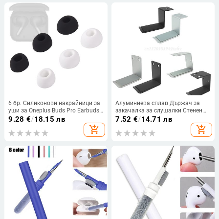
6 бр. Силиконови накрайници за
Алуминиева сплав Държач за
уши за Oneplus Buds Pro Earbuds
закачалка за слушалки Стенен
Накрайници за уши за OPPO Enco
монтаж Поставка за слушалки
9.28
€
/
18.15 лв
7.52
€
/
14.71 лв
X2 TWS Безжични накрайници за
Настолен дисплей Скоба Кука за
add_shopping_cart
add_shopping_cart
намаляване на шума Овална
окачване Поставка за слушалки
уста