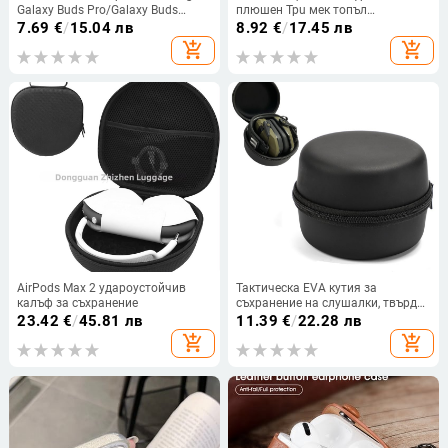
Galaxy Buds Pro/Galaxy Buds
плюшен Tpu мек топъл
2/Galaxy Buds Live Цяло тяло,
силиконов Bluetooth безжичен
7.69
€
/
15.04 лв
8.92
€
/
17.45 лв
здрав твърд защитен капак с
калъф за слушалки за Apple
add_shopping_cart
add_shopping_cart
кукички
AirPods 3 Pro за AirPods 2 1 капак
AirPods Max 2 удароустойчив
Тактическа EVA кутия за
калъф за съхранение
съхранение на слушалки, твърд
корпус, прахо- и удароустойчива,
23.42
€
/
45.81 лв
11.39
€
/
22.28 лв
с цип
add_shopping_cart
add_shopping_cart