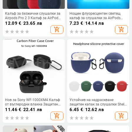
Калъф за безжични слушалки за
Нощен флуоресцентен светещ
Airpods Pro 2 3 Калъф за AirPods
калъф за слушалки за AirPods
Pro Текстилна кърпа Защитен
Pro 1 2 3 Bluetooth калъфи за
12.09
€
/
23.65 лв
7.23
€
/
14.14 лв
калъф AntiFingerprints За Air pods
слушалки за AirPods 1 2 3 Калъф
add_shopping_cart
add_shopping_cart
3 2
за airpods pro
Нов за Sony WF-1000XM4 Калъф
Устойчив на надраскване
от въглеродни влакна Защитен
защитен капак за слушалки Shell
здрав капак за цялото тяло с
за калъф за -realme Buds Air 2
11.46
€
/
22.41 лв
6.45
€
/
12.62 лв
ключодържател TWS калъф за
Earbuds Cover
add_shopping_cart
add_shopping_cart
WF-1000XM4 луксозен калъф