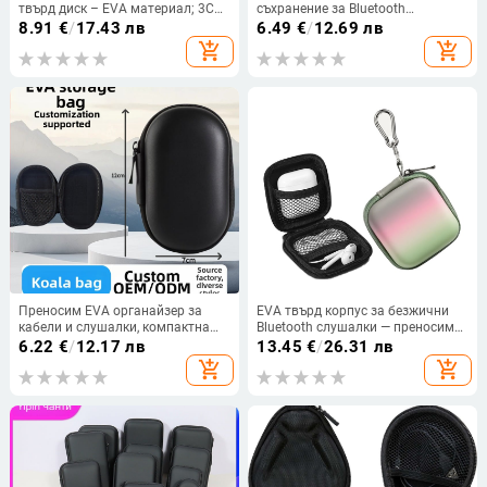
твърд диск – EVA материал; 3C
съхранение за Bluetooth
дигитално опаковане;
слушалки, сив, размери 11×8×3
8.91
€
/
17.43 лв
6.49
€
/
12.69 лв
предназначение: за цифрови
см
add_shopping_cart
add_shopping_cart
домашни устройства; произход:
Dongguan
Преносим EVA органайзер за
EVA твърд корпус за безжични
кабели и слушалки, компактна
Bluetooth слушалки — преносим
кутия за Bluetooth слушалки,
водоустойчив кейс за
6.22
€
/
12.17 лв
13.45
€
/
26.31 лв
устойчива на натиск
съхранение, персонализиран
add_shopping_cart
add_shopping_cart