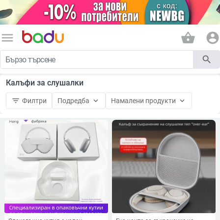
menu
shopping_basket
account_circle
search
Калъфи за слушалки
filter_list
keyboard_arrow_down
keyboard_arrow_down
Филтри
Подредба
Намалени продукти