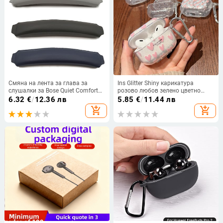
Смяна на лента за глава за
Ins Glitter Shiny карикатура
слушалки за Bose Quiet Comfort
розово любов зелено цветно
QC25 QC35 QC45 Слушалки с
сърце усмивка сладък калъф за
6.32
€
/
12.36 лв
5.85
€
/
11.44 лв
примка за глава, възглавница,
слушалки за apple airpod pro 3 2 1
add_shopping_cart
add_shopping_cart
аксесоар за резервни части
2-ра кутия за зареждане