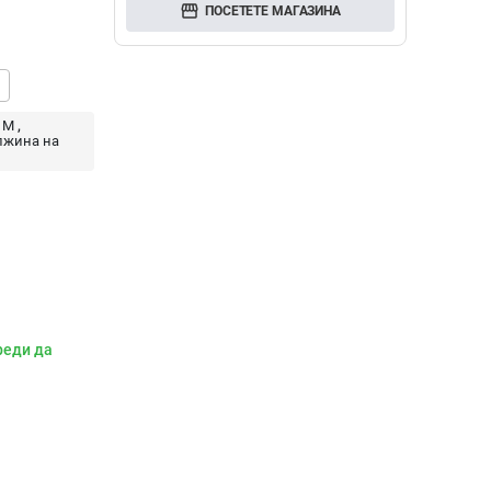
storefront
ПОСЕТЕТЕ МАГАЗИНА
M
лжина на
реди да