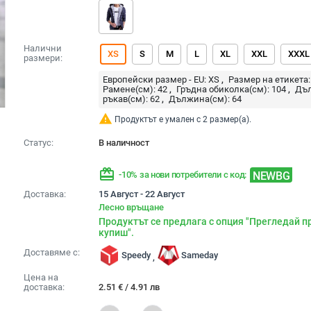
Налични
XS
S
M
L
XL
XXL
XXXL
размери:
Европейски размер - EU:
XS
Размер на етикета:
Рамене(см):
42
Гръдна обиколка(см):
104
Дъ
ръкав(см):
62
Дължина(см):
64
warning
Продуктът е умален с 2 размер(а).
Статус:
В наличност
redeem
NEWBG
-10% за нови потребители с код:
Доставка:
15 Август - 22 Август
Лесно връщане
Продуктът се предлага с опция "Прегледай п
купиш".
Доставяме с:
Speedy
Sameday
,
Цена на
доставка:
2.51
€
/
4.91
лв