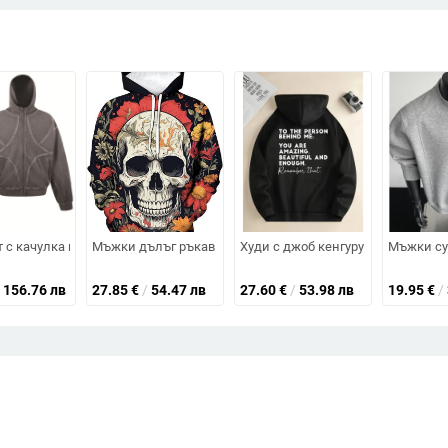
 и цип, качулка, мъжки свободен стил
раглан ръкави, есен.
 с качулка и цип, свободна кройка, печат с букви, джоб-патч
Мъжки дълъг ръкав качулка суитшърт с 3D дигитален при
Худи с джоб кенгуру и качулка, 9
Мъжки суи
156.76 лв
27.85
€
/
54.47 лв
27.60
€
/
53.98 лв
19.95
€
/