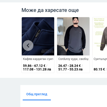
Може да харесате още
chevron_left
Кафяв кардиган суитшърт с паднали рамене, стояща яка
Corduroy худи, свободна кройка, 
Суитшърт
59.86 - 67.12
€
/
26.47 - 28.24
€
/
117.08 - 131.28 лв
51.77 - 55.23 лв
80.15
€
/
Общ преглед