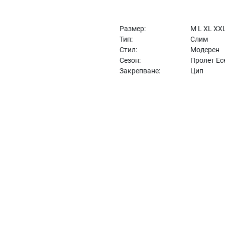
Размер:
M L XL XX
Тип:
Слим
Стил:
Модерен
Сезон:
Пролет Ес
Закрепване:
Цип