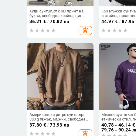
Худи суитшърт с 3D принт на
K53 Мъжки суитчъ
букви, свободна кройка, цип
и стойка, пролете
отпред, триизмерен джоб с
японски стил, пл
36.21
€
/
70.82 лв
44.97
€
/
87.95
апликация
дебел мъж, пулове
add_shopping_cart
дълъг ръкав
Американски ретро суитшърт
Мъжки суитшърт б
380 g тежък, мъжки, свободна
етнически стил, п
кройка, големи размери,
композитна тъкан
37.80
€
/
73.93 лв
40.78 - 46.14
€
пролетно-есенен стил
нормална плътност
79.76 - 90.24 л
add_shopping_cart