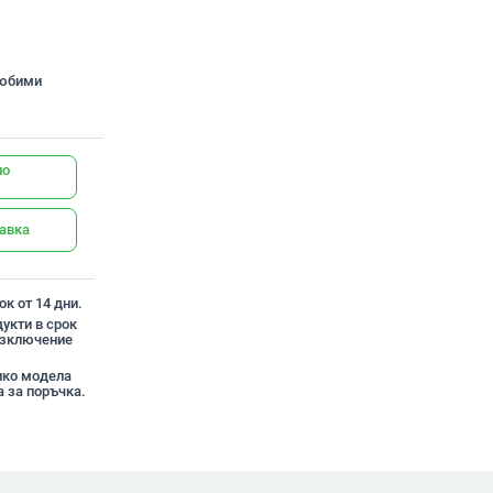
любими
но
тавка
к от 14 дни.
укти в срок
 изключение
олко модела
 за поръчка.