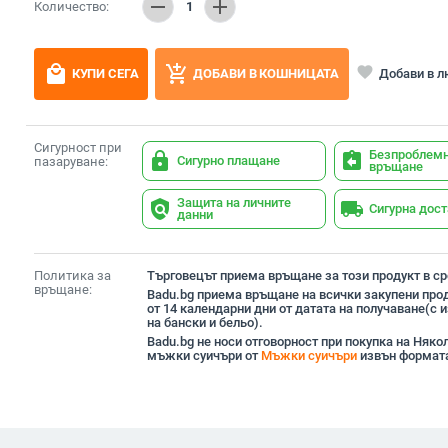
remove
add
Количество:
1
local_mall
add_shopping_cart
favorite
Добави в 
КУПИ СЕГА
ДОБАВИ В КОШНИЦАТА
Сигурност при
Безпроблем
lock
assignment_return
Сигурно плащане
пазаруване:
връщане
Защита на личните
policy
local_shipping
Сигурна дос
данни
Политика за
Търговецът приема връщане за този продукт в сро
връщане:
Badu.bg приема връщане на всички закупени прод
от 14 календарни дни от датата на получаване(с
на бански и бельо).
Badu.bg не носи отговорност при покупка на Няк
мъжки суичъри от
Мъжки суичъри
извън формата