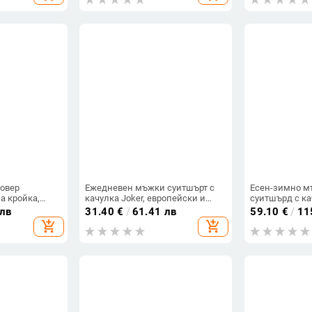
овер
Ежедневен мъжки суитшърт с
Есен-зимно м
а кройка,
качулка Joker, европейски и
суитшърд с ка
ълъг ръкав,
американски, улична мода,
памук, подпла
 лв
31.40
€
/
61.41 лв
59.10
€
/
11
мъжки, горещо продаван 3D
свободен силу
add_shopping_cart
add_shopping_cart
дигитален печат