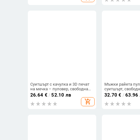
Суитшърт с качулка и 3D печат
Мъжки райета пул
на мечка – пуловер, свободна
суитшърт, свободн
кройка, дълъг ръкав, полиестер
кръгло деколте, д
26.64
€
/
52.10 лв
32.70
€
/
63.96
96%
100% полиестер
add_shopping_cart