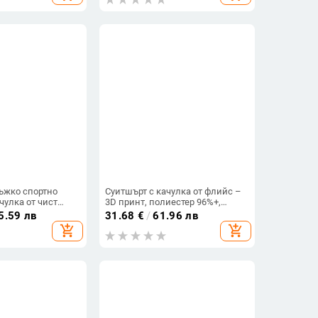
ъжко спортно
Суитшърт с качулка от флийс –
чулка от чист
3D принт, полиестер 96%+,
тен с флийс,
дебелина, свободна кройка
5.59 лв
31.68
€
/
61.96 лв
ет, плюс размер
add_shopping_cart
add_shopping_cart