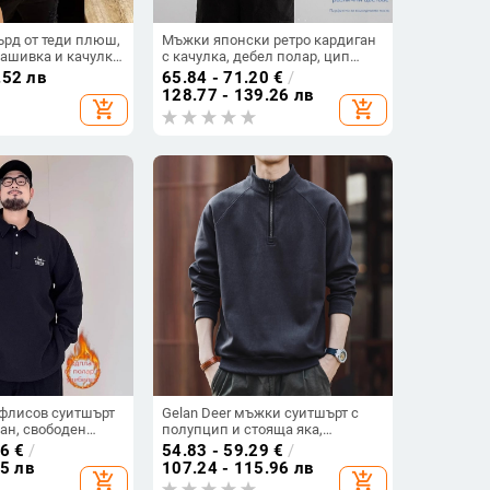
рд от теди плюш,
Мъжки японски ретро кардиган
нашивка и качулка
с качулка, дебел полар, цип
отпред, висока яка, свободна
.52 лв
65.84 - 71.20
€
/
кройка
128.77 - 139.26 лв
add_shopping_cart
add_shopping_cart
флисов суитшърт
Gelan Deer мъжки суитшърт с
кан, свободен
полупцип и стояща яка,
размер, дълги
американски стил ретро,
16
€
/
54.83 - 59.29
€
/
зима, ежедневен
свободна кройка, флийс
55 лв
107.24 - 115.96 лв
add_shopping_cart
add_shopping_cart
подплата