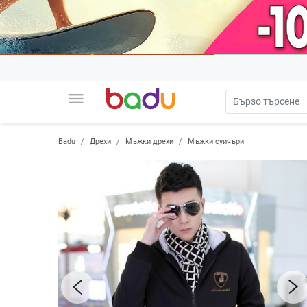
menu
Badu
Дрехи
Мъжки дрехи
Мъжки суичъри