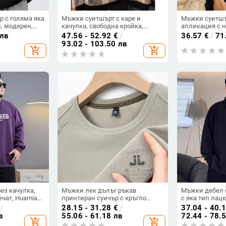
р с голяма яка
Мъжки суитшърт с каре и
Мъжки суитшъ
н, модерен,
качулка, свободна кройка,
апликация с 
юс размер,
корейски стил, дълги ръкави,
с връзки
 лв
47.56 - 52.92
€
/
36.57
€
/
71
р, тънък, с
есенно-зимен сезон.
93.02 - 103.50 лв
add_shopping_cart
add_shopping_cart
ез качулка,
Мъжки лек дълъг ръкав
Мъжки дебел 
ечат, Huamian
принтиран суичър с кръгло
с яка тип лац
, зимен,
деколте, свободен силует, 95%
силует, плюс 
/
28.15 - 31.28
€
/
37.04 - 40.
 350-400 г/м²
полиестер / 5% спандекс, тънък
ръкави, есен-
в
55.06 - 61.18 лв
72.44 - 78.
add_shopping_cart
add_shopping_cart
плат, есен 2024
стил