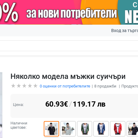
Вход за търг
Няколко модела мъжки суичъри
0
оценки от потребителите
8
продажби
Продукто
60.93
€
/
119.17
лв
Цена:
Налични
цветове: