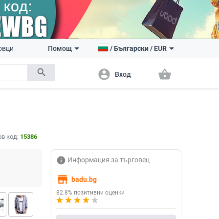
овци
Помощ
/
Български
/
EUR
search
account_circle
shopping_basket
Вход
в код:
15386
info
Информация за търговец
store
badu.bg
82.8% позитивни оценки