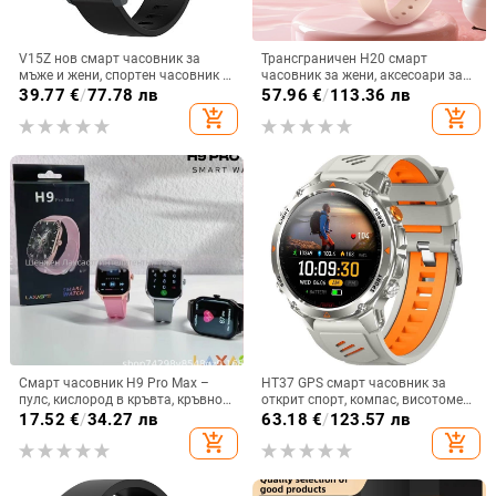
V15Z нов смарт часовник за
Трансграничен H20 смарт
мъже и жени, спортен часовник с
часовник за жени, аксесоари за
Bluetooth, пулсомер, сън, кръвно
здраве, обаждане на сън,
39.77
€
/
77.78 лв
57.96
€
/
113.36 лв
налягане, здравен часовник
наблюдение на физиологичния
add_shopping_cart
add_shopping_cart
цикъл на жените, носене на
часовник
Смарт часовник H9 Pro Max –
HT37 GPS смарт часовник за
пулс, кислород в кръвта, кръвно
открит спорт, компас, висотомер
налягане, мониторинг на съня,
и барометр, водоустойчив до 30
17.52
€
/
34.27 лв
63.18
€
/
123.57 лв
Bluetooth разговори
м, батерия 7–14 дни
add_shopping_cart
add_shopping_cart