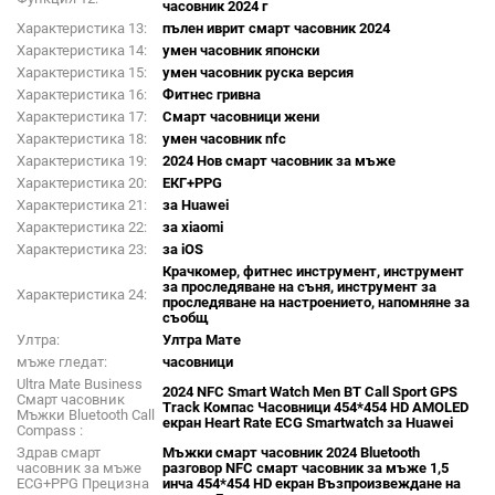
часовник 2024 г
Характеристика 13:
пълен иврит смарт часовник 2024
Характеристика 14:
умен часовник японски
Характеристика 15:
умен часовник руска версия
Характеристика 16:
Фитнес гривна
Характеристика 17:
Смарт часовници жени
Характеристика 18:
умен часовник nfc
Характеристика 19:
2024 Нов смарт часовник за мъже
Характеристика 20:
ЕКГ+PPG
Характеристика 21:
за Huawei
Характеристика 22:
за xiaomi
Характеристика 23:
за iOS
Крачкомер, фитнес инструмент, инструмент
за проследяване на съня, инструмент за
Характеристика 24:
проследяване на настроението, напомняне за
съобщ
Ултра:
Ултра Мате
мъже гледат:
часовници
Ultra Mate Business
2024 NFC Smart Watch Men BT Call Sport GPS
Смарт часовник
Track Компас Часовници 454*454 HD AMOLED
Мъжки Bluetooth Call
екран Heart Rate ECG Smartwatch за Huawei
Compass :
Здрав смарт
Мъжки смарт часовник 2024 Bluetooth
часовник за мъже
разговор NFC смарт часовник за мъже 1,5
ECG+PPG Прецизна
инча 454*454 HD екран Възпроизвеждане на