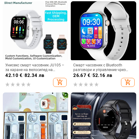
Унисекс смарт часовник JU105 –
Смарт часовник с Bluetooth
за каране на велосипед на
разговори и управление чрез
открито и походи, крачкомер,
докосване (IPS дисплей,
42.10
€
/
82.34 лв
26.67
€
/
52.16 лв
сърдечна честота и кислород в
мониторинг на сърдечната
add_shopping_cart
add_shopping_cart
кръвта, мониторинг на съня
честота, следене на съня, батерия
7–14 дни, силиконов ремък)