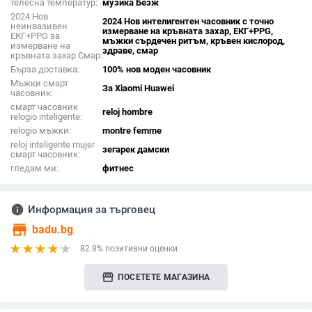
телесна температур:
музика Безж
2024 Нов
2024 Нов интелигентен часовник с точно
неинвазивен
измерване на кръвната захар, ЕКГ+PPG,
ЕКГ+PPG за
мъжки сърдечен ритъм, кръвен кислород,
измерване на
здраве, смар
кръвната захар Смар:
Бърза доставка:
100% нов моден часовник
Мъжки смарт
За Xiaomi Huawei
часовник:
смарт часовник
reloj hombre
relogio inteligente:
relogio мъжки:
montre femme
reloj inteligente mujer
зегарек дамски
смарт часовник:
гледам ми:
фитнес
info
Информация за търговец
store
badu.bg
82.8% позитивни оценки
storefront
ПОСЕТЕТЕ МАГАЗИНА