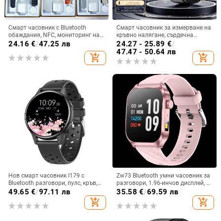
Смарт часовник с Bluetooth
Смарт часовник за измерване на
обаждания, NFC, мониторинг на
кръвно налягане, сърдечна
сърдечната честота,
честота и кислород в кръвта, NFC
24.16
€
/
47.25 лв
24.27 - 25.89
€
/
проследяване на съня и ниво на
плащания и мониторинг на съня
47.47 - 50.64 лв
add_shopping_cart
add_shopping_cart
кислород в кръвта; комплект със
заряден кабел и два ремъка
Нов смарт часовник I179 с
Zw73 Bluetooth умни часовник за
Bluetooth разговори, пулс, кръв,
разговори, 1.96-инчов дисплей, AI
кислород, музика, броене на
гласов асистент, мониторинг на
49.65
€
/
97.11 лв
35.58
€
/
69.59 лв
крачки, спортен смарт часовник
кислород в кръвта, измерване на
add_shopping_cart
add_shopping_cart
сърдечен ритъм, кръвно
налягане, проследяване на съня,
силиконов каишка, квадратен