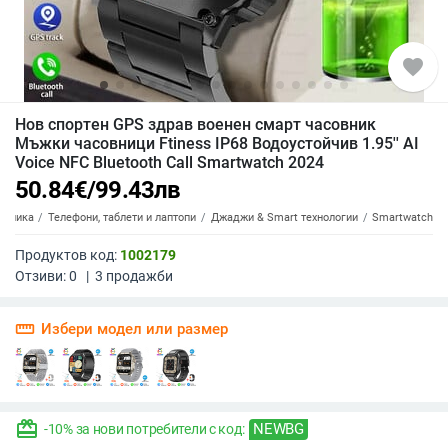
favorite
Нов спортен GPS здрав военен смарт часовник
Мъжки часовници Ftiness IP68 Водоустойчив 1.95'' AI
Voice NFC Bluetooth Call Smartwatch 2024
50.84
€
/
99.43
лв
роника
Телефони, таблети и лаптопи
Джаджи & Smart технологии
Smartwatch
Продуктов код:
1002179
Отзиви:
0
|
3
продажби
straighten
Избери модел или размер
redeem
NEWBG
-10% за нови потребители с код: