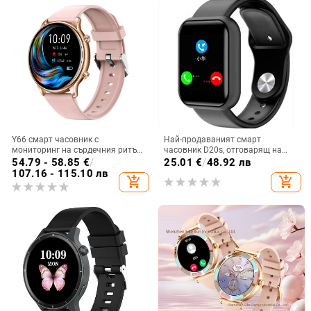
циферблат
Y66 смарт часовник с
Най-продаваният смарт
мониторинг на сърдечния ритъм,
часовник D20s, отговарящ на
измерване на телесна
телефонни обаждания Y68
54.79 - 58.85
€
/
25.01
€
/
48.92 лв
температура, Bluetooth
спортна гривна за разговори
107.16 - 115.10 лв
add_shopping_cart
add_shopping_cart
разговори, офлайн плащане и
Bluetooth спортен крачкомер
следене на съня