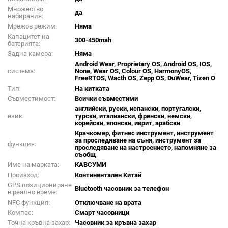
Множество
да
набирания:
Мрежов режим:
Няма
Капацитет на
300-450mah
батерията:
Задна камера:
Няма
Android Wear, Proprietary OS, Android OS, IOS,
система:
None, Wear OS, Colour OS, HarmonyOS,
FreeRTOS, Wacth OS, Zepp OS, DuWear, Tizen O
Тип:
На китката
Съвместимост:
Всички съвместими
английски, руски, испански, португалски,
език:
турски, италиански, френски, немски,
корейски, японски, иврит, арабски
Крачкомер, фитнес инструмент, инструмент
за проследяване на съня, инструмент за
функция:
проследяване на настроението, напомняне за
съобщ
Име на марката:
КАВСУМИ
Произход:
Континентален Китай
GPS позициониране
Bluetooth часовник за телефон
в реално време:
NFC функция:
Отключване на врата
Компас:
Смарт часовници
Точна кръвна захар:
Часовник за кръвна захар