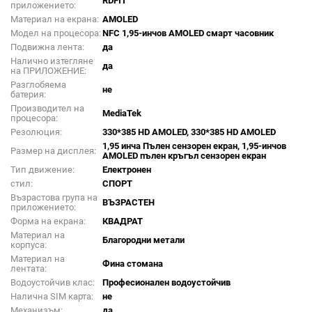
RDFIT
приложението:
Материал на екрана:
AMOLED
Модел на процесора:
NFC 1,95-инчов AMOLED смарт часовник
Подвижна лента:
да
Налично изтегляне
да
на ПРИЛОЖЕНИЕ:
Разглобяема
не
батерия:
Производител на
MediaTek
процесора:
Резолюция:
330*385 HD AMOLED, 330*385 HD AMOLED
1,95 инча Пълен сензорен екран, 1,95-инчов
Размер на дисплея:
AMOLED пълен кръгъл сензорен екран
Тип движение:
Електронен
стил:
СПОРТ
Възрастова група на
ВЪЗРАСТЕН
приложението:
Форма на екрана:
КВАДРАТ
Материал на
Благородни метали
корпуса:
Материал на
Фина стомана
лентата:
Водоустойчив клас:
Професионален водоустойчив
Налична SIM карта:
не
Механизъм:
да