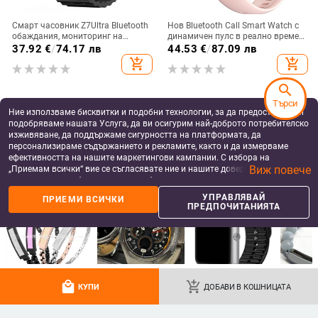
Смарт часовник Z7Ultra Bluetooth
Нов Bluetooth Call Smart Watch с
обаждания, мониторинг на
динамичен пулс в реално време,
сърдечен ритъм, кръвно
многофункционална спортна
37.92
€
/
74.17 лв
44.53
€
/
87.09 лв
налягане, следене на съня и
умна гривна за женско здраве
add_shopping_cart
add_shopping_cart
водоустойчив
search
Търси
Ние използваме бисквитки и подобни технологии, за да предоставяме и
подобряваме нашата Услуга, да ви осигурим най-доброто потребителско
изживяване, да поддържаме сигурността на платформата, да
персонализираме съдържанието и рекламите, както и да измерваме
ефективността на нашите маркетингови кампании. С избора на
Виж повече
„Приемам всички“ вие се съгласявате ние и нашите доверени партньори
да съхраняваме бисквитки и подобни технологии на вашето устройство
за рекламни и аналитични цели. Можете по всяко време да управлявате
УПРАВЛЯВАЙ
ПРИЕМИ ВСИЧКИ
своите предпочитания, като натиснете „Управлявай предпочитанията“.
ПРЕДПОЧИТАНИЯТА
За повече информация, моля, вижте нашата
Политика за защита на
данните
.
H7 смарт часовник с Bluetooth
Нов HW92 Bluetooth смарт
разговори, известия за
часовник с голям екран, функция
съобщения, извит корпус, TFT
за измерване на пулса,
21.70
€
/
42.44 лв
43.64
€
/
85.35 лв
дисплей, мониторинг на
водоустойчив, спортен, за мъже и
add_shopping_cart
add_shopping_cart
сърдечна честота
жени.
local_mall
add_shopping_cart
КУПИ
ДОБАВИ В КОШНИЦАТА