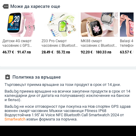
more
Може да харесате още
Детски 4G смарт
Z03 Pro Смарт
MK88 смарт
Balaqi 4G
часовник с GPS
часовник с Bluetooth
часовник с Bluetooth
телефоне
позициониране,
обаждания,
обаждания,
с GPS ло
46.77
€
/
91.47 лв
28.49
€
/
55.72 лв
92.20
€
/
180.33 лв
63.57
€
/
двупосочно
мониторинг на
мониторинг на
видео по
повикване, WIFI+LBS
сърдечната честота
сърдечната честота,
камера, 
дистанционно
и кръвното налягане,
кръвното налягане и
каишка,
наблюдение, SOS
проследяване на
кислород в кръвта,
водоусто
съня
AMOLED дисплей,
на батер
assignment_return
Политика за връщане
NFC, 21-дневен
дни
живот на батерията
Търговецът приема връщане за този продукт в срок от 14 дни.
Badu.bg приема връщане на всички закупени продукти в срок от 14
календарни дни от датата на получаване(с изключение на бански
и бельо).
Badu.bg не носи отговорност при покупка на Нов спортен GPS здрав
военен смарт часовник Мъжки часовници Ftiness IP68
Водоустойчив 1.95'' AI Voice NFC Bluetooth Call Smartwatch 2024 от
Smartwatch
извън формата за поръчка.