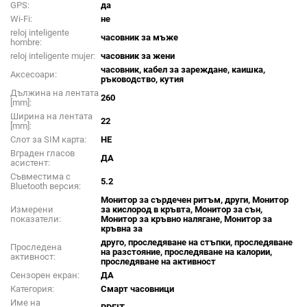
GPS:
да
Wi-Fi:
не
reloj inteligente
часовник за мъже
hombre:
reloj inteligente mujer:
часовник за жени
часовник, кабел за зареждане, каишка,
Аксесоари:
ръководство, кутия
Дължина на лентата
260
[mm]:
Ширина на лентата
22
[mm]:
Слот за SIM карта:
НЕ
Вграден гласов
ДА
асистент:
Съвместима с
5.2
Bluetooth версия:
Монитор за сърдечен ритъм, други, Монитор
Измерени
за кислород в кръвта, Монитор за сън,
показатели:
Монитор за кръвно налягане, Монитор за
кръвна за
друго, проследяване на стъпки, проследяване
Проследена
на разстояние, проследяване на калории,
активност:
проследяване на активност
Сензорен екран:
ДА
Категория:
Смарт часовници
Име на