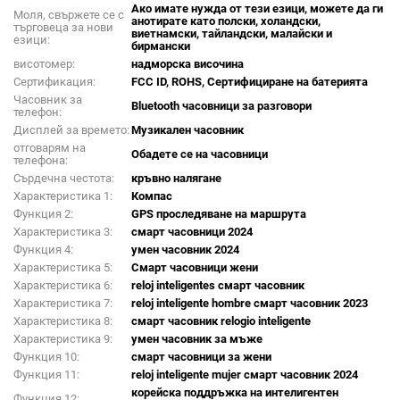
Ако имате нужда от тези езици, можете да ги
Моля, свържете се с
анотирате като полски, холандски,
търговеца за нови
виетнамски, тайландски, малайски и
езици:
бирмански
висотомер:
надморска височина
Сертификация:
FCC ID, ROHS, Сертифициране на батерията
Часовник за
Bluetooth часовници за разговори
телефон:
Дисплей за времето:
Музикален часовник
отговарям на
Обадете се на часовници
телефона:
Сърдечна честота:
кръвно налягане
Характеристика 1:
Компас
Функция 2:
GPS проследяване на маршрута
Характеристика 3:
смарт часовници 2024
Функция 4:
умен часовник 2024
Характеристика 5:
Смарт часовници жени
Характеристика 6:
reloj inteligentes смарт часовник
Характеристика 7:
reloj inteligente hombre смарт часовник 2023
Характеристика 8:
смарт часовник relogio inteligente
Характеристика 9:
умен часовник за мъже
Функция 10:
смарт часовници за жени
Функция 11:
reloj inteligente mujer смарт часовник 2024
корейска поддръжка на интелигентен
Функция 12: