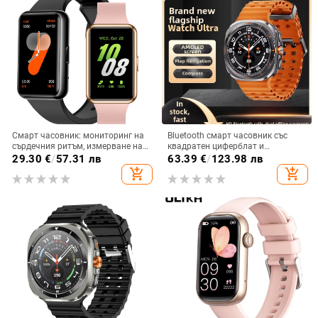
Смарт часовник: мониторинг на
Bluetooth смарт часовник със
сърдечния ритъм, измерване на
квадратен циферблат и
кислород в кръвта, проследяване
силиконова каишка; мониторинг
29.30
€
/
57.31 лв
63.39
€
/
123.98 лв
на съня, Bluetooth разговори,
на сърдечния ритъм, измерване
add_shopping_cart
add_shopping_cart
водоустойчив
на кръвното налягане, кислород
в кръвта, следене на съня, броене
на крачки