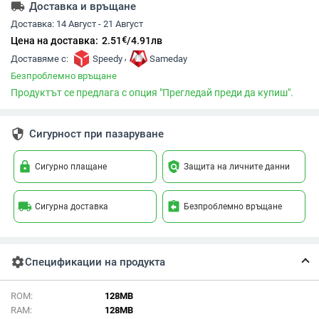
local_shipping
Доставка и връщане
Доставка:
14 Август - 21 Август
€
Цена на доставка:
2.51
/
4.91
лв
,
Доставяме с:
Speedy
Sameday
Безпроблемно връщане
Продуктът се предлага с опция "Прегледай преди да купиш".
security
Сигурност при пазаруване
lock
policy
Сигурно плащане
Защита на личните данни
local_shipping
assignment_return
Сигурна доставка
Безпроблемно връщане
settings
Спецификации на продукта
ROM:
128MB
RAM:
128MB