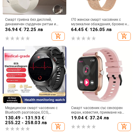
Смарт гривна без дисплей,
I70 женски смарт часовник с
динамичен сърдечен ритъм и
музикални обаждания, броене на
телесна температура,
стъпки, пулс, кръвно налягане,
36.94
€
/
72.25 лв
64.45
€
/
126.05 лв
мониторинг на съня,
мултиспорт, смарт часовник с
add_shopping_cart
add_shopping_cart
водоустойчива до 30 м, живот на
пръстен
батерията до 21 дни
Медицински смарт часовник с
Смарт часовник със сензорен
Bluetooth разговори, ECG,
екран, известия, приемане на
измерване на кръвно налягане,
обаждания, мониторинг на съня,
130.49 - 131.93
€
/
19.04
€
/
37.24 лв
пулс и мониторинг на здравето
спортен педометър
255.22 - 258.03 лв
add_shopping_cart
add_shopping_cart
(липиди в кръвта и урикова
киселина)