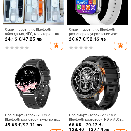
Смарт часовник с Bluetooth
Смарт часовник с Bluetooth
обаждания, NFC, мониторинг на
разговори и управление чрез
сърдечната честота,
докосване (IPS дисплей,
24.16
€
/
47.25 лв
26.67
€
/
52.16 лв
проследяване на съня и ниво на
мониторинг на сърдечната
add_shopping_cart
add_shopping_cart
кислород в кръвта; комплект със
честота, следене на съня, батерия
заряден кабел и два ремъка
7–14 дни, силиконов ремък)
Нов смарт часовник I179 с
Нов смарт часовник AK59 с
Bluetooth разговори, пулс, кръв,
Bluetooth разговори, HD AMLOED
кислород, музика, броене на
екран, пулс, кръвно налягане,
49.65
€
/
97.11 лв
65.65 - 70.12
€
/
крачки, спортен смарт часовник
кръвен кислород, спортен смарт
128.40 - 137.14 лв