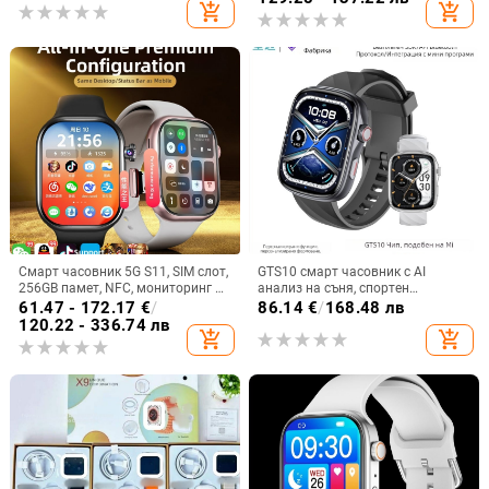
add_shopping_cart
add_shopping_cart
сърдечна честота
часовник, поколение
Смарт часовник 5G S11, SIM слот,
GTS10 смарт часовник с AI
256GB памет, NFC, мониторинг на
анализ на съня, спортен
сърдечната честота
часовник, измерване на сърдечен
61.47 - 172.17
€
/
86.14
€
/
168.48 лв
ритъм и кислород в кръвта,
120.22 - 336.74 лв
add_shopping_cart
add_shopping_cart
AMOLED дисплей