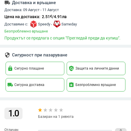
local_shipping
Доставка и връщане
Доставка:
09 Август - 11 Август
€
Цена на доставка:
2.51
/
4.91
лв
,
Доставяме с:
Speedy
Sameday
Безпроблемно връщане
Продуктът се предлага с опция "Прегледай преди да купиш".
security
Сигурност при пазаруване
lock
policy
Сигурно плащане
Защита на личните данни
local_shipping
assignment_return
Сигурна доставка
Безпроблемно връщане
1.0
Базиран на 1 ревюта
Отличен
0