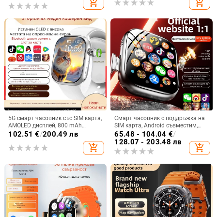
add_shopping_cart
add_shopping_cart
метеорологични условия
5G смарт часовник със SIM карта,
Смарт часовник с поддръжка на
AMOLED дисплей, 800 mAh
SIM карта, Android съвместим,
батерия, NFC и мониторинг на
Bluetooth, IPS дисплей, 7–14 дни
102.51
€
/
200.49 лв
65.48 - 104.04
€
/
сърдечната честота
живот на батерията
128.07 - 203.48 лв
add_shopping_cart
add_shopping_cart