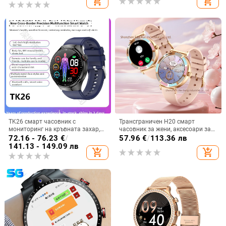
add_shopping_cart
add_shopping_cart
наблюдение на съня и здравето
TK26 смарт часовник с
Трансграничен H20 смарт
мониторинг на кръвната захар,
часовник за жени, аксесоари за
ЕКГ мониторинг, измерване на
здраве, обаждане на сън,
72.16 - 76.23
€
/
57.96
€
/
113.36 лв
сърдечния ритъм, кислород в
наблюдение на физиологичния
141.13 - 149.09 лв
add_shopping_cart
add_shopping_cart
кръвта и крачкомер
цикъл на жените, носене на
часовник