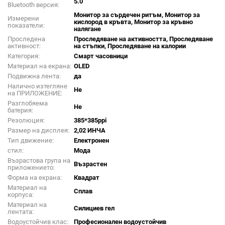
5.0
Bluetooth версия:
Монитор за сърдечен ритъм, Монитор за
Измерени
кислород в кръвта, Монитор за кръвно
показатели:
налягане
Проследена
Проследяване на активността, Проследяване
активност:
на стъпки, Проследяване на калории
Категория:
Смарт часовници
Материал на екрана:
OLED
Подвижна лента:
да
Налично изтегляне
Не
на ПРИЛОЖЕНИЕ:
Разглобяема
Не
батерия:
Резолюция:
385*385ppi
Размер на дисплея:
2,02 ИНЧА
Тип движение:
Електронен
стил:
Мода
Възрастова група на
Възрастен
приложението:
Форма на екрана:
Квадрат
Материал на
Сплав
корпуса:
Материал на
Силициев гел
лентата:
Водоустойчив клас:
Професионален водоустойчив