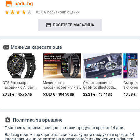
store
badu.bg
82.8% позитивни оценки
storefront
ПОСЕТЕТЕ МАГАЗИНА
more
Може да харесате още
GT5 Pro смарт
Медицински
Смарт часовник
Смарт ча
часовник с Alipay
часовник без игли за
GT6Pro: Bluetooth
включена
NFC и Bluetooth
неинвазивно
обаждания, известия
слушалка
23.91
€
/
46.76 лв
53.43
€
/
104.50 лв
22.21
€
/
43.44 лв
43.38
€
/
разговори, 28 мм
мониториране на
за съобщения,
алуминие
кръгъл циферблат,
кръвна захар, кръвно
крачкомер,
IPS дисп
анодизиран
налягане, пикочна
мониторинг на
силиконо
алуминий корпус,
киселина и липиди
сърдечен ритъм и
монитор
силиконов каишка,
кислород в кръвта
сърдечни
assignment_return
Политика за връщане
7–14 дни живот на
кислород
батерията, дневна
следене 
Търговецът приема връщане за този продукт в срок от 14 дни.
водоустойчивост,
Bluetoot
мониторинг на
Badu.bg приема връщане на всички закупени продукти в срок от 14
магнитно
календарни дни от датата на получаване(с изключение на бански
сърдечен ритъм,
съвмести