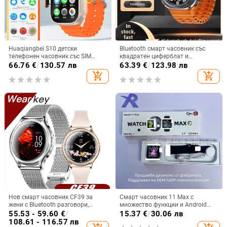
Huaqiangbei S10 детски
Bluetooth смарт часовник със
телефонен часовник със SIM
квадратен циферблат и
карта, водоустойчив, камера,
силиконова каишка; мониторинг
66.76
€
/
130.57 лв
63.39
€
/
123.98 лв
микро чат, смарт часовник
на сърдечния ритъм, измерване
add_shopping_cart
add_shopping_cart
на кръвното налягане, кислород
в кръвта, следене на съня, броене
на крачки
Нов смарт часовник CF39 за
Смарт часовник 11 Max с
жени с Bluetooth разговори,
множество функции и Android
масивен циферблат, множество
съвместимост
55.53 - 59.60
€
/
15.37
€
/
30.06 лв
режими на транспорт,
108.61 - 116.57 лв