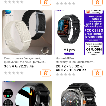
add_shopping_cart
add_shopping_cart
часовник
Смарт гривна без дисплей,
Horme M1Pro
динамичен сърдечен ритъм и
многофункционален смарт
телесна температура,
часовник – здравно наблюдение
36.94
€
/
72.25 лв
20.72 - 55.32
€
/
мониторинг на съня,
(сърдечен ритъм, кръвно
40.52 - 108.20 лв
add_shopping_cart
add_shopping_cart
водоустойчива до 30 м, живот на
налягане, кислород в кръвта),
батерията до 21 дни
следене на съня, Bluetooth
обаждания, 7–14 дни батерия,
силиконова каишка