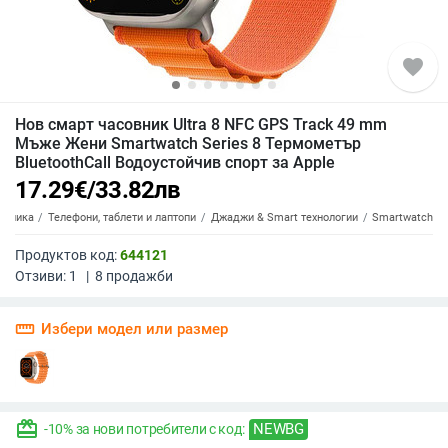
favorite
Нов смарт часовник Ultra 8 NFC GPS Track 49 mm
Мъже Жени Smartwatch Series 8 Термометър
BluetoothCall Водоустойчив спорт за Apple
17.29
€
/
33.82
лв
роника
Телефони, таблети и лаптопи
Джаджи & Smart технологии
Smartwatch
Продуктов код:
644121
Отзиви:
1
|
8
продажби
straighten
Избери модел или размер
redeem
NEWBG
-10% за нови потребители с код: