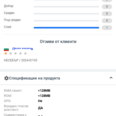
Добър
0
Среден
0
Под среден
0
Слаб
1
Отзиви от клиенти
П**** ******в
star_rate
star_rate
star_rate
star_rate
star_rate
НЕСЕБЪР / 2024-07-05
settings
Спецификации на продукта
RAM памет:
<128MB
ROM:
<128MB
GPS:
Не
Вграден гласов
ДА
асистент:
Съвместима с