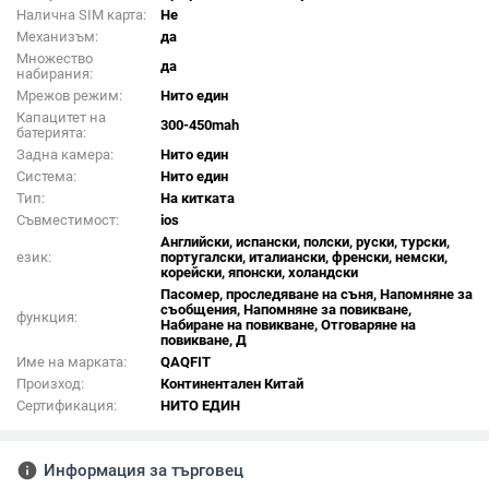
Налична SIM карта:
Не
Механизъм:
да
Множество
да
набирания:
Мрежов режим:
Нито един
Капацитет на
300-450mah
батерията:
Задна камера:
Нито един
Система:
Нито един
Тип:
На китката
Съвместимост:
ios
Английски, испански, полски, руски, турски,
език:
португалски, италиански, френски, немски,
корейски, японски, холандски
Пасомер, проследяване на съня, Напомняне за
съобщения, Напомняне за повикване,
функция:
Набиране на повикване, Отговаряне на
повикване, Д
Име на марката:
QAQFIT
Произход:
Континентален Китай
Сертификация:
НИТО ЕДИН
info
Информация за търговец