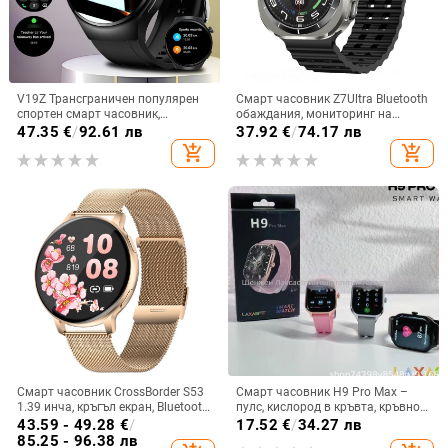
V19Z Трансграничен популярен
Смарт часовник Z7Ultra Bluetooth
спортен смарт часовник,
обаждания, мониторинг на
отговарящ на повиквания, пулс,
сърдечен ритъм, кръвно
47.35
€
/
92.61 лв
37.92
€
/
74.17 лв
кръвно налягане, сън, снимане и
налягане, следене на съня и
add_shopping_cart
add_shopping_cart
колоездене
водоустойчив
Смарт часовник CrossBorder S53
Смарт часовник H9 Pro Max –
1.39 инча, кръгъл екран, Bluetooth,
пулс, кислород в кръвта, кръвно
крачкомер, наблюдение на съня,
налягане, мониторинг на съня,
43.59 - 49.28
€
/
17.52
€
/
34.27 лв
кръвно налягане, мулти-спорт,
Bluetooth разговори
85.25 - 96.38 лв