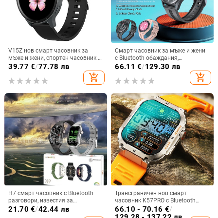
V15Z нов смарт часовник за
Смарт часовник за мъже и жени
мъже и жени, спортен часовник с
с Bluetooth обаждания,
Bluetooth, пулсомер, сън, кръвно
мултифункционален спортен
39.77
€
/
77.78 лв
66.11
€
/
129.30 лв
налягане, здравен часовник
дизайн, измерване на сърдечен
add_shopping_cart
add_shopping_cart
ритъм, кръвно налягане,
кислород в кръвта и мониторинг
на съня
H7 смарт часовник с Bluetooth
Трансграничен нов смарт
разговори, известия за
часовник K57PRO с Bluetooth
съобщения, извит корпус, TFT
информация за повиквания,
21.70
€
/
42.44 лв
66.10 - 70.16
€
/
дисплей, мониторинг на
интелигентна гривна, спортен
129.28 - 137.22 лв