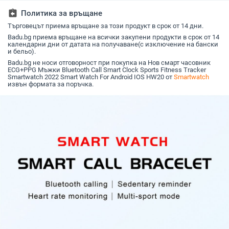
спортен крачкомер
информационни
спортен часовник
разговор
assignment_return
Политика за връщане
push известия,
зарежда
броене на крачки и
Търговецът приема връщане за този продукт в срок от 14 дни.
наблюдение на
Badu.bg приема връщане на всички закупени продукти в срок от 14
спортни събития
календарни дни от датата на получаване(с изключение на бански
и бельо).
Badu.bg не носи отговорност при покупка на Нов смарт часовник
ECG+PPG Мъжки Bluetooth Call Smart Clock Sports Fitness Tracker
Smartwatch 2022 Smart Watch For Android IOS HW20 от
Smartwatch
извън формата за поръчка.