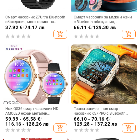
Смарт часовник Z7Ultra Bluetooth
Смарт часовник за мъже и жени
обаждания, мониторинг на
с Bluetooth обаждания,
сърдечен ритъм, кръвно
мултифункционален спортен
37.92
€
/
74.17 лв
66.11
€
/
129.30 лв
налягане, следене на съня и
дизайн, измерване на сърдечен
add_shopping_cart
add_shopping_cart
водоустойчив
ритъм, кръвно налягане,
кислород в кръвта и мониторинг
на съня
Нов QS36 смарт часовник HD
Трансграничен нов смарт
AMOLED екран метален
часовник K57PRO с Bluetooth
ултратънък спортен
информация за повиквания,
59.39 - 65.58
€
/
66.10 - 70.16
€
/
здравословен пулс кръв
интелигентна гривна, спортен
116.16 - 128.26 лв
129.28 - 137.22 лв
add_shopping_cart
add_shopping_cart
кислород Bluetooth разговори
часовник, поколение