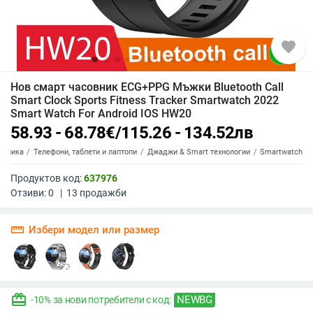
favorite
Нов смарт часовник ECG+PPG Мъжки Bluetooth Call
Smart Clock Sports Fitness Tracker Smartwatch 2022
Smart Watch For Android IOS HW20
58.93 - 68.78
€
/
115.26 - 134.52
лв
роника
Телефони, таблети и лаптопи
Джаджи & Smart технологии
Smartwatch
Продуктов код:
637976
Отзиви:
0
|
13
продажби
straighten
Избери модел или размер
redeem
NEWBG
-10% за нови потребители с код: