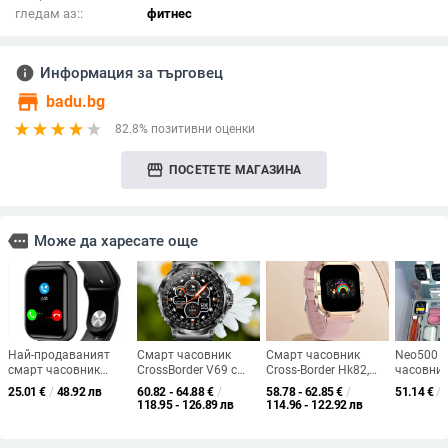
гледам аз::
фитнес
info
Информация за търговец
store
badu.bg
82.8% позитивни оценки
storefront
ПОСЕТЕТЕ МАГАЗИНА
more
Може да харесате още
Най-продаваният
Смарт часовник
Смарт часовник
Neo500 
смарт часовник
CrossBorder V69 с
Cross-Border Hk82,
часовник
D20s, отговарящ на
мониторинг на
AMOLED, винаги
жени с 
25.01
€
/
48.92 лв
60.82 - 64.88
€
/
58.78 - 62.85
€
/
51.14
€
/
телефонни
пулса, голям екран с
включен екран,
дисплей,
118.95 - 126.89 лв
114.96 - 122.92 лв
обаждания Y68
висока разделителна
Bluetooth разговори,
на сърде
спортна гривна за
способност, Bluetooth
многофункционален
честота,
разговори Bluetooth
обаждания,
крачкомер, дамски
крачки, B