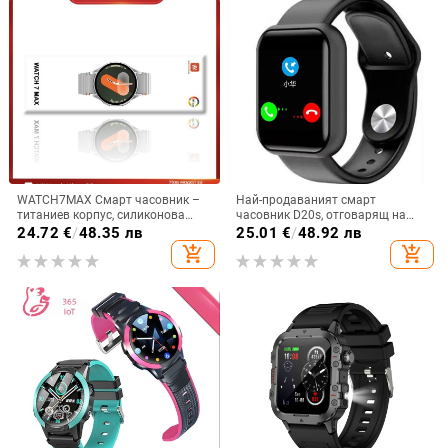
WATCH7MAX Смарт часовник –
Най-продаваният смарт
титаниев корпус, силиконова
часовник D20s, отговарящ на
каишка, TFT дисплей, Bluetooth
телефонни обаждания Y68
24.72
€
/
48.35 лв
25.01
€
/
48.92 лв
разговори, измерване на
спортна гривна за разговори
add_shopping_cart
add_shopping_cart
сърдечната честота
Bluetooth спортен крачкомер