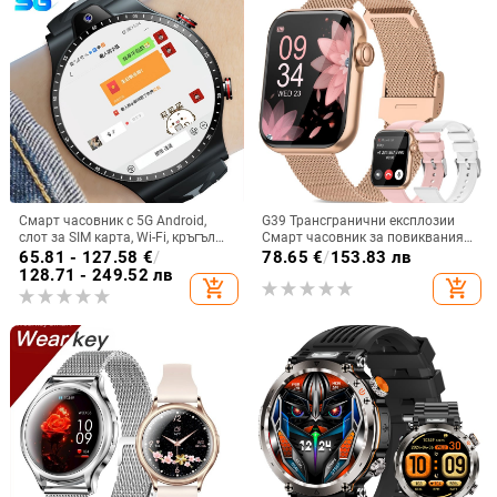
Смарт часовник с 5G Android,
G39 Трансгранични експлозии
слот за SIM карта, Wi-Fi, кръгъл
Смарт часовник за повиквания
циферблат, камера и мониторинг
Сърдечен ритъм Кръв Кислород
65.81 - 127.58
€
/
78.65
€
/
153.83 лв
на сърдечния ритъм
Сънят Здраве Мониторинг
128.71 - 249.52 лв
add_shopping_cart
add_shopping_cart
Bluetooth разговори Спортен
часовник