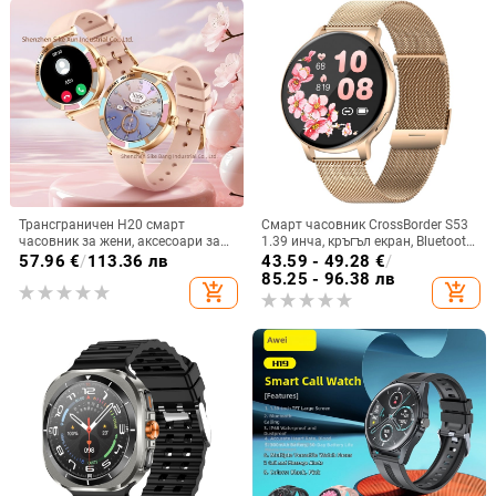
Трансграничен H20 смарт
Смарт часовник CrossBorder S53
часовник за жени, аксесоари за
1.39 инча, кръгъл екран, Bluetooth,
здраве, обаждане на сън,
крачкомер, наблюдение на съня,
57.96
€
/
113.36 лв
43.59 - 49.28
€
/
наблюдение на физиологичния
кръвно налягане, мулти-спорт,
85.25 - 96.38 лв
add_shopping_cart
add_shopping_cart
цикъл на жените, носене на
метеорологични условия
часовник