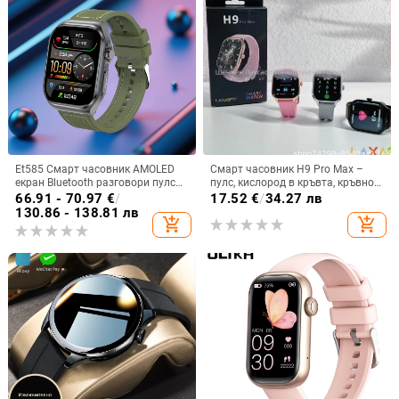
Et585 Смарт часовник AMOLED
Смарт часовник H9 Pro Max –
екран Bluetooth разговори пулс
пулс, кислород в кръвта, кръвно
сън крачкомер спортен часовник
налягане, мониторинг на съня,
66.91 - 70.97
€
/
17.52
€
/
34.27 лв
гривна трансграничен
Bluetooth разговори
130.86 - 138.81 лв
add_shopping_cart
add_shopping_cart