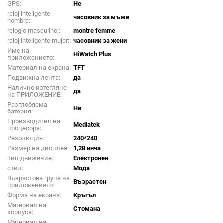
GPS:
Не
reloj inteligente
часовник за мъже
hombre::
relogio masculino::
montre femme
reloj inteligente mujer::
часовник за жени
Име на
HiWatch Plus
приложението:
Материал на екрана:
TFT
Подвижна лента:
да
Налично изтегляне
да
на ПРИЛОЖЕНИЕ:
Разглобяема
Не
батерия:
Производител на
Mediatek
процесора:
Резолюция:
240*240
Размер на дисплея:
1,28 инча
Тип движение:
Електронен
стил:
Мода
Възрастова група на
Възрастен
приложението:
Форма на екрана:
Кръгъл
Материал на
Стомана
корпуса:
Материал на