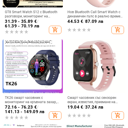
GT8 Smart Watch S12 с Bluetooth
Нов Bluetooth Call Smart Watch с
разговори, мониторинг на
динамичен пулс в реално време,
сърдечния ритъм, водоустойчив,
многофункционална спортна
31.39 - 35.89
€
/
44.53
€
/
87.09 лв
TFT дисплей, магнитно
умна гривна за женско здраве
61.39 - 70.19 лв
add_shopping_cart
add_shopping_cart
зареждане
TK26 смарт часовник с
Смарт часовник със сензорен
мониторинг на кръвната захар,
екран, известия, приемане на
ЕКГ мониторинг, измерване на
обаждания, мониторинг на съня,
72.16 - 76.23
€
/
19.04
€
/
37.24 лв
сърдечния ритъм, кислород в
спортен педометър
141.13 - 149.09 лв
add_shopping_cart
add_shopping_cart
кръвта и крачкомер