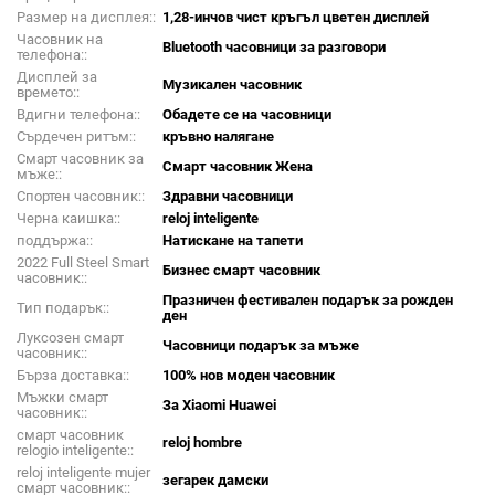
Размер на дисплея::
1,28-инчов чист кръгъл цветен дисплей
Часовник на
Bluetooth часовници за разговори
телефона::
Дисплей за
Музикален часовник
времето::
Вдигни телефона::
Обадете се на часовници
Сърдечен ритъм::
кръвно налягане
Смарт часовник за
Смарт часовник Жена
мъже::
Спортен часовник::
Здравни часовници
Черна каишка::
reloj inteligente
поддържа::
Натискане на тапети
2022 Full Steel Smart
Бизнес смарт часовник
часовник::
Празничен фестивален подарък за рожден
Тип подарък::
ден
Луксозен смарт
Часовници подарък за мъже
часовник::
Бърза доставка::
100% нов моден часовник
Мъжки смарт
За Xiaomi Huawei
часовник::
смарт часовник
reloj hombre
relogio inteligente::
reloj inteligente mujer
зегарек дамски
смарт часовник::