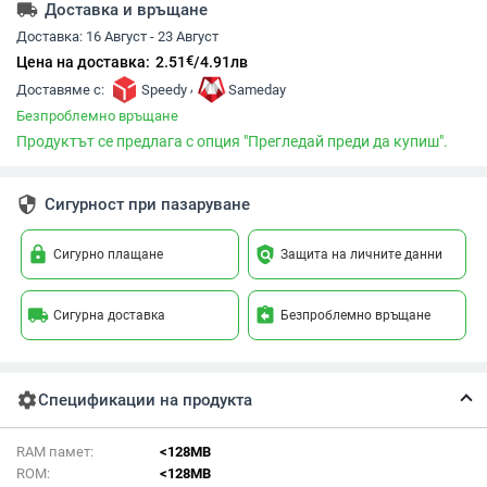
local_shipping
Доставка и връщане
Доставка:
16 Август - 23 Август
€
Цена на доставка:
2.51
/
4.91
лв
,
Доставяме с:
Speedy
Sameday
Безпроблемно връщане
Продуктът се предлага с опция "Прегледай преди да купиш".
security
Сигурност при пазаруване
lock
policy
Сигурно плащане
Защита на личните данни
local_shipping
assignment_return
Сигурна доставка
Безпроблемно връщане
settings
Спецификации на продукта
RAM памет:
<128MB
ROM:
<128MB