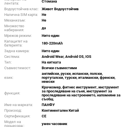
Стомана
лентата:
Водоустойчив клас:
Живот Водоустойчив
Налична SIM карта:
Не
Механизъм:
Не
Множество
да
набирания:
Мрежов режим:
Нито един
Капацитет на
180-220mAh
батерията:
Задна камера:
Нито един
Система:
Android Wear, Android OS, IOS
Тип:
На китката
Съвместимост:
Всички съвместими
английски, руски, испански, полски,
език:
португалски, турски, италиански, френски,
немски
Крачкомер, фитнес инструмент, инструмент
за проследяване на съня, инструмент за
функция:
проследяване на настроението, напомняне за
съобщ
Име на марката:
ПАНФУ
Произход:
Континентален Китай
Сертификация:
CE
Модел на
умен часовник
процесора::