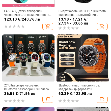
FA56 4G Детски телефонен
Смарт часовник QX11 с Bluetooth
часовник с GPS позициониране,
обаждания, водоустойчив,
кръгъл циферблат, слот за SIM
мониторинг на сърдечен ритъм и
123.10
€
/
240.76 лв
13.98 - 17.21
€
/
карта
кръвно налягане, заснемане на
27.34 - 33.66 лв
add_shopping_cart
add_shopping_cart
снимки и дистанционно селфи
Z7 Ultra смарт часовник:
Bluetooth смарт часовник със
Bluetooth разговори и Siri гласов
квадратен циферблат и
асистент, AMOLED 44mm,
силиконова каишка; мониторинг
36.59
€
/
71.56 лв
63.39
€
/
123.98 лв
алуминиев корпус, мониторинг
на сърдечния ритъм, измерване
add_shopping_cart
add_shopping_cart
на сърдечен ритъм, кръвно,
на кръвното налягане, кислород
кислород в кръвта, следене на
в кръвта, следене на съня, броене
съня, Bluetooth
на крачки