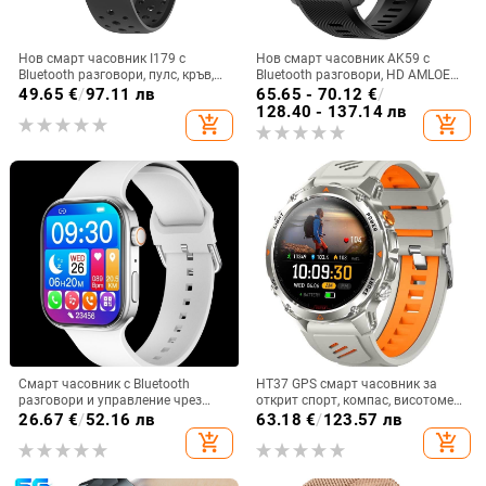
Нов смарт часовник I179 с
Нов смарт часовник AK59 с
Bluetooth разговори, пулс, кръв,
Bluetooth разговори, HD AMLOED
кислород, музика, броене на
екран, пулс, кръвно налягане,
49.65
€
/
97.11 лв
65.65 - 70.12
€
/
крачки, спортен смарт часовник
кръвен кислород, спортен смарт
128.40 - 137.14 лв
add_shopping_cart
add_shopping_cart
часовник
Смарт часовник с Bluetooth
HT37 GPS смарт часовник за
разговори и управление чрез
открит спорт, компас, висотомер
докосване (IPS дисплей,
и барометр, водоустойчив до 30
26.67
€
/
52.16 лв
63.18
€
/
123.57 лв
мониторинг на сърдечната
м, батерия 7–14 дни
add_shopping_cart
add_shopping_cart
честота, следене на съня, батерия
7–14 дни, силиконов ремък)