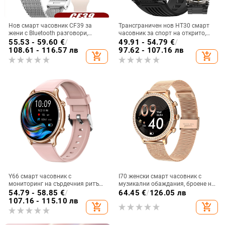
Нов смарт часовник CF39 за
Трансграничен нов HT30 смарт
жени с Bluetooth разговори,
часовник за спорт на открито,
масивен циферблат, множество
водоустойчив, Bluetooth
55.53 - 59.60
€
/
49.91 - 54.79
€
/
режими на транспорт,
разговори, 1.7 голям екран, пулс,
108.61 - 116.57 лв
97.62 - 107.16 лв
add_shopping_cart
add_shopping_cart
наблюдение на съня и здравето
кръвен кислород, LED светлина
Y66 смарт часовник с
I70 женски смарт часовник с
мониторинг на сърдечния ритъм,
музикални обаждания, броене на
измерване на телесна
стъпки, пулс, кръвно налягане,
54.79 - 58.85
€
/
64.45
€
/
126.05 лв
температура, Bluetooth
мултиспорт, смарт часовник с
107.16 - 115.10 лв
add_shopping_cart
add_shopping_cart
разговори, офлайн плащане и
пръстен
следене на съня