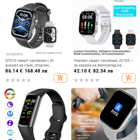
GTS10 смарт часовник с AI
Унисекс смарт часовник JU105 –
анализ на съня, спортен
за каране на велосипед на
часовник, измерване на сърдечен
открито и походи, крачкомер,
86.14
€
/
168.48 лв
42.10
€
/
82.34 лв
ритъм и кислород в кръвта,
сърдечна честота и кислород в
add_shopping_cart
add_shopping_cart
AMOLED дисплей
кръвта, мониторинг на съня