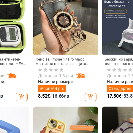
а етикетен
Кейс за iPhone 17 Pro Max с
Безжично заря
ord плат + EVA,
магнитна поставка, защита
телефон със ст
 EVA и шиене,
срещу изпускане на четирите
монтаж за хор
10 кг
ъгъла, акрилен корпус с
вертикално полз
дни
Доставка: 1-3 дни
Доставка: 1-
електроплатиран финиш
15 W, Бързо за
ри:
Налични размери:
Налични раз
iPhone14 pro
Стандартен
лв
8.52
€
/
16.66
лв
17.30
€
/
33.8
add_shopping_cart
add_shopping_cart