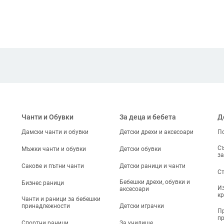
Чанти и Обувки
За деца и бебета
Д
Дамски чанти и обувки
Детски дрехи и аксесоари
По
Съ
Мъжки чанти и обувки
Детски обувки
за
Сакове и пътни чанти
Детски раници и чанти
Ст
Бебешки дрехи, обувки и
Бизнес раници
Из
аксесоари
кр
Чанти и раници за бебешки
принадлежности
Детски играчки
Пр
п
Спортни раници
За училище