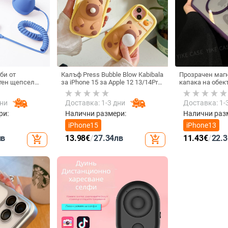
би от
Калъф Press Bubble Blow Kabibala
Прозрачен маг
тен щепсел
за iPhone 15 за Apple 12 13/14Pro
капака на обек
лефон, Douyin
Max, устойчив на изпускане 11
удароустойчив 
 електрически
iPhone 17 Pro M
дни
Доставка: 1-3 дни
Доставка: 1-
ки с C порт,
а
ри:
Налични размери:
Налични раз
iPhone15
iPhone13
лв
13.98
€
/
27.34
лв
11.43
€
/
22.3
add_shopping_cart
add_shopping_cart