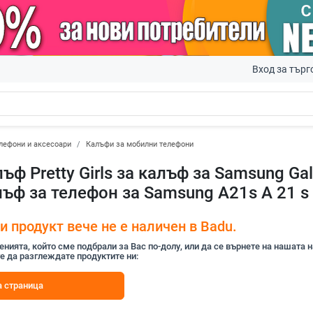
Вход за търг
лефони и аксесоари
Калъфи за мобилни телефони
ъф Pretty Girls за калъф за Samsung G
ъф за телефон за Samsung A21s A 21 s
 продукт вече не е наличен в Badu.
ията, който сме подбрали за Вас по-долу, или да се върнете на нашата 
е да разглеждате продуктите ни:
 страница