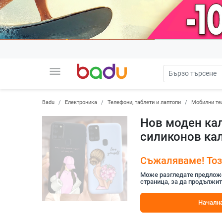
menu
Badu
Електроника
Телефони, таблети и лаптопи
Мобилни те
Нов моден кал
силиконов кал
Съжаляваме! Този
Може разгледате предложен
страница, за да продължит
Начална