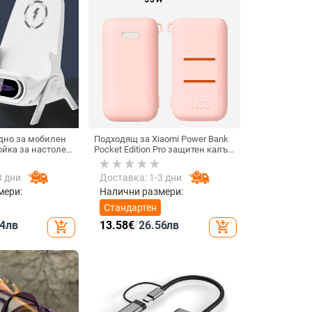
дно за мобилен
Подходящ за Xiaomi Power Bank
ойка за настолен
Pocket Edition Pro защитен калъф
изонтално или
33W силиконов 10000mA
ване, QC3.0, 2 A,
неплъзгащ се защитен калъф за
3 дни
Доставка: 1-3 дни
реждане
Power Bank
мери:
Налични размери:
Стандартен
4
лв
13.58
€
/
26.56
лв
add_shopping_cart
add_shopping_cart