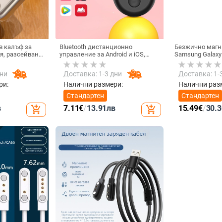
в калъф за
Bluetooth дистанционно
Безжично магн
я, разсейване
управление за Android и iOS,
Samsung Galaxy
лно покритие,
универсално за снимки и
Active 1/2 • QC2
устойчив на
видеозаписи, модел 6-key
зареждане • 3W
дни
Доставка: 1-3 дни
Доставка: 1-
tremolo, Vernon, ABS материал,
тегло 15 g
ри:
Налични размери:
Налични раз
Стандартен
Стандартен
в
7.11
€
/
13.91
лв
15.49
€
/
30.3
add_shopping_cart
add_shopping_cart