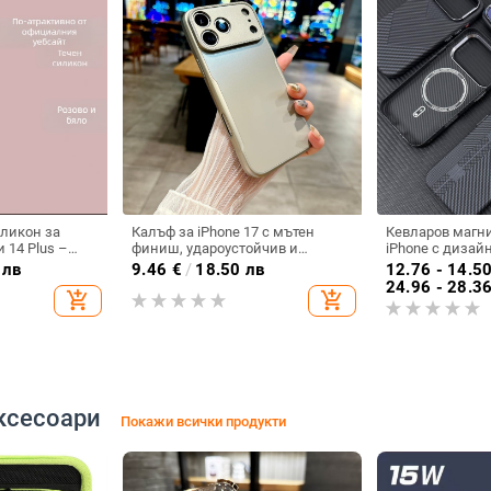
иликон за
Калъф за iPhone 17 с мътен
Кевларов магни
и 14 Plus –
финиш, удароустойчив и
iPhone с дизай
дароустойчив
антиотпечатък, тънък профил
трасета, ударо
 лв
9.46
€
/
18.50 лв
12.76 - 14.5
антиотпечатъч
24.96 - 28.3
add_shopping_cart
add_shopping_cart
ксесоари
Покажи всички продукти