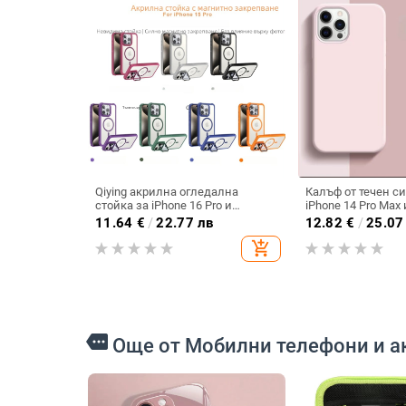
Qiying акрилна огледална
Калъф от течен с
стойка за iPhone 16 Pro и
iPhone 14 Pro Max 
MagSafe магнитен калъф за
пълна защита и у
11.64
€
/
22.77 лв
12.82
€
/
25.07
iPhone 14 Pro
дизайн
add_shopping_cart
more
Още от Мобилни телефони и а