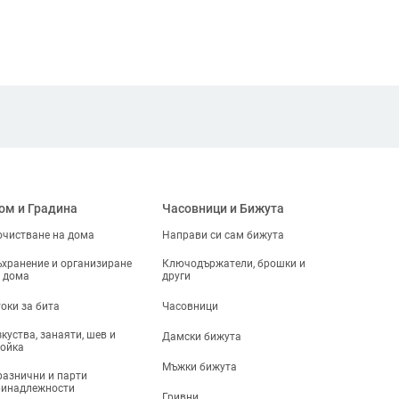
ом и Градина
Часовници и Бижута
чистване на дома
Направи си сам бижута
хранение и организиране
Ключодържатели, брошки и
 дома
други
оки за бита
Часовници
куства, занаяти, шев и
Дамски бижута
ойка
Мъжки бижута
азнични и парти
ринадлежности
Гривни