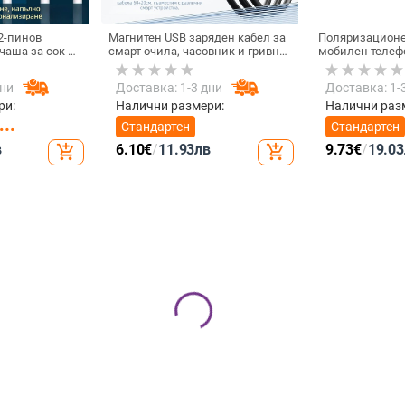
2-пинов
Магнитен USB заряден кабел за
Поляризационе
чаша за сок и
смарт очила, часовник и гривна
мобилен телеф
60 см, силен
– едно към две, съвместим с
резолюция — N
 мм разстояние
4.0-12.3, марка Rising Sun
GZM
дни
Доставка: 1-3 дни
Доставка: 1-
ри:
Налични размери:
Налични раз
Стандартен
Стандартен
в
6.10
€
/
11.93
лв
9.73
€
/
19.03
add_shopping_cart
add_shopping_cart