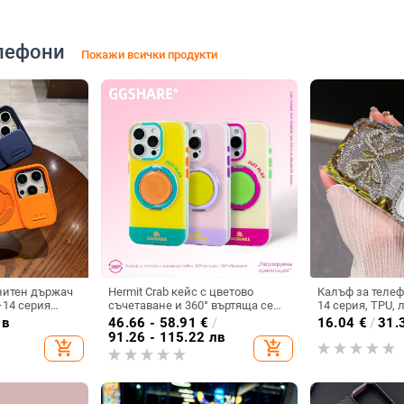
лефони
Покажи всички продукти
нитен държач
Hermit Crab кейс с цветово
Калъф за телеф
–14 серия
съчетаване и 360° въртяща се
14 серия, TPU, 
PU+PC,
скоба за iPhone 17 и iPhone 16
пеперуда, диа
лв
46.66 - 58.91
€
/
16.04
€
/
31.
хлаждане, анти
Pro Max
инкрустиране 
91.26 - 115.22 лв
add_shopping_cart
add_shopping_cart
електроплатир
удароустойчив,