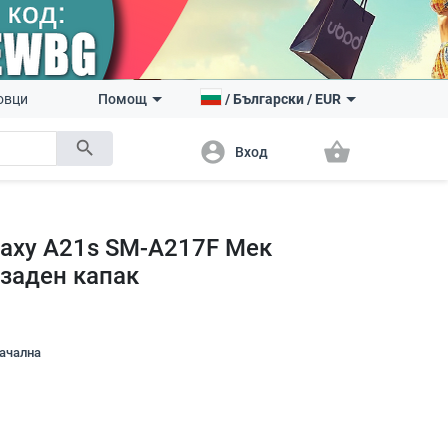
овци
Помощ
/
Български
/
EUR
search
account_circle
shopping_basket
Вход
alaxy A21s SM-A217F Мек
 заден капак
начална