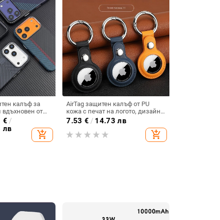
тен калъф за
AirTag защитен калъф от PU
н вдъхновен от
кожа с печат на логото, дизайн
устойчив и
с единичен прорез,
0
€
/
7.53
€
/
14.73 лв
ен
персонализируем, анти-износ и
6 лв
add_shopping_cart
add_shopping_cart
анти-спад