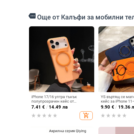
more
Още от Калъфи за мобилни те
iPhone 17/16 ултра тънък
YS въртящ се маг
полупрозрачен кейс от
кейс за iPhone 11
поликарбонат, с матирана
(Pro/Pro Max) — T
7.41
€
/
14.49 лв
9.90
€
/
19.36 
повърхност, усещане за кожа,
удароустойчив, о
add_shopping_cart
ударозащита и магнитно
отпечатъци
зареждане