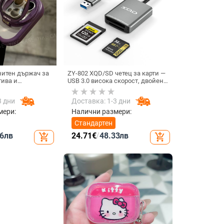
нитен държач за
ZY-802 XQD/SD четец за карти —
тива и
USB 3.0 висока скорост, двойен
твърд калъф за
интерфейс Type-C и USB,
ax
алуминиев сплав + ABS
3 дни
Доставка: 1-3 дни
мери:
Налични размери:
Стандартен
6
лв
24.71
€
/
48.33
лв
add_shopping_cart
add_shopping_cart