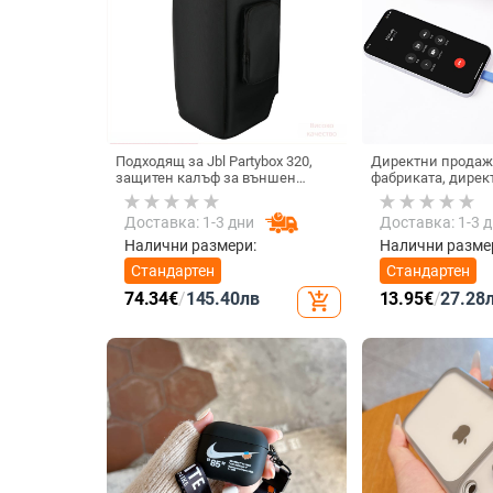
Подходящ за Jbl Partybox 320,
Директни продаж
защитен калъф за външен
фабриката, дирек
високоговорител, калъф за
тип C, мобилен те
количка Stage 320 Audio,
Internet Celebrity,
Доставка: 1-3 дни
Доставка: 1-3 
прахозащитно покритие.
микрофон, слушал
кабелна слушалк
Налични размери:
Налични разме
Стандартен
Стандартен
74.34
€
/
145.40
лв
13.95
€
/
27.28
add_shopping_cart