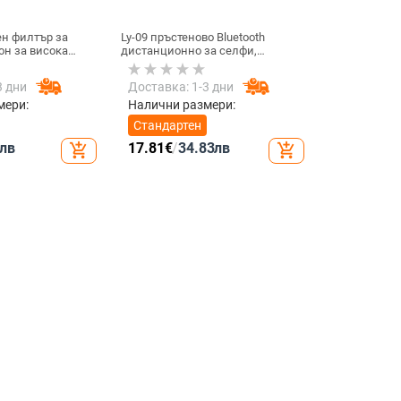
н филтър за
Ly-09 пръстеново Bluetooth
он за висока
дистанционно за селфи,
D филтър, модел
Bluetooth 5.3, ABS материал,
тегло 10
3 дни
Доставка: 1-3 дни
мери:
Налични размери:
Стандартен
лв
17.81
€
/
34.83
лв
add_shopping_cart
add_shopping_cart