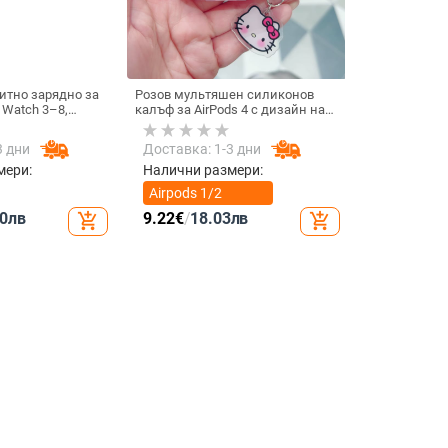
итно зарядно за
Розов мультяшен силиконов
 Watch 3–8,
калъф за AirPods 4 с дизайн на
.0 • Магнитно
котка
 / 1A
3 дни
Доставка: 1-3 дни
мери:
Налични размери:
Airpods 1/2
поколение
0
лв
9.22
€
/
18.03
лв
add_shopping_cart
add_shopping_cart