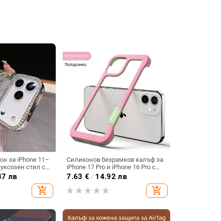
он за iPhone 11–
Силиконов безрамков калъф за
луксозен стил с
iPhone 17 Pro и iPhone 16 Pro с
мантено
отвори за вентилация и
37 лв
7.63
€
/
14.92 лв
и
охлаждане
add_shopping_cart
add_shopping_cart
ане,
 анти отпечатъци