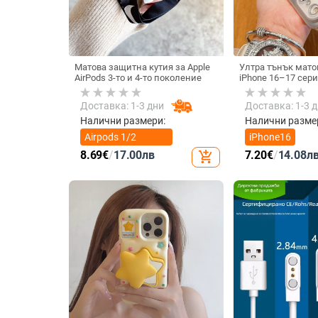
Матова защитна кутия за Apple
Ултра тънък мато
AirPods 3-то и 4-то поколение
iPhone 16–17 сери
на топлината, пъ
удароустойчив и 
Доставка: 1-3 дни
Доставка: 1-3 
отпечатъци
Налични размери:
Налични разме
Airpods 1/2
iPhone16
поколение
8.69
€
/
17.00
лв
7.20
€
/
14.08
л
add_shopping_cart