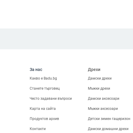
За нас
Дрехи
Какво е Badu.bg
Дамски дрехи
Станете търговец
Мъжки дрехи
Често задавани въпроси
Дамски аксесоари
Карта на сайта
Мъжки аксесоари
Продуктов архив
Детски зимен гащеризон
Контакти
Дамски домашни дрехи