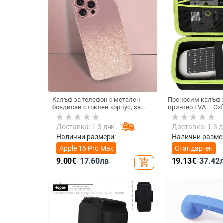
Калъф за телефон с метален
Преносим калъф з
боядисан стъклен корпус, за
принтер EVA – Oxf
iPhone 11–14 Pro Max,
горещо пресовано
охлаждане, модел YK263
товароподемност 
Доставка: 1-3 дни
Доставка: 1-3 
Налични размери:
Налични разме
Apple 16 Pro Max
Стандартен
9.00
€
/
17.60
лв
19.13
€
/
37.42
add_shopping_cart