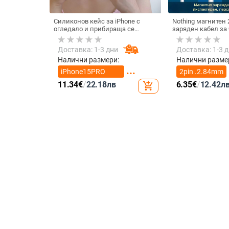
Силиконов кейс за iPhone с
Nothing магнитен 
огледало и прибираща се
заряден кабел за 
подвижна стойка в дизайн на
смарт часовник – 
петолъчка, съвместим с iPhone
магнит N52, 7,62
Доставка: 1-3 дни
Доставка: 1-3 
13–17 Pro/Max
между пиновете
Налични размери:
Налични разме
iPhone15PRO
2pin .2.84mm
MAX
11.34
€
/
22.18
лв
6.35
€
/
12.42
л
add_shopping_cart
iPhone16PRO
2pin 4.0mm
MAX