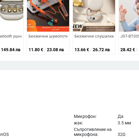
ерео звук, Bluetooth 6.0, 4–8 ч работа, водоустойчив, чип Zhongke Lanxu
oth 5.0, шумопотискане с двойни микрофони 5.0, обхват 10 м, живот на ба
Bluetooth ушна клип слушалка – открито ухо, безжично, Bluetooth 5.0, пов
Безжични шумопотискащи Bluetooth слушалки, полуин-ушен
Безжични слушалки с костна прово
JST-BT035D
149.84 лв
11.80
€
/
23.08 лв
13.66
€
/
26.72 лв
28.42
€
/
Микрофон:
Да
жак:
3.5 мм
Съпротивление на
unOS
микрофона:
32Ω