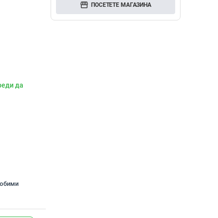
storefront
ПОСЕТЕТЕ МАГАЗИНА
реди да
любими