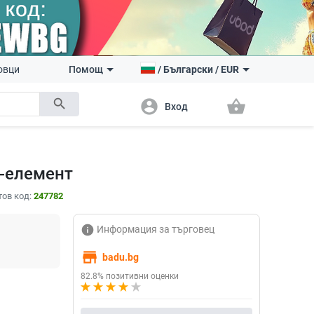
овци
Помощ
/
Български
/
EUR
search
account_circle
shopping_basket
Вход
 -елемент
тов код:
247782
info
Информация за търговец
store
badu.bg
82.8% позитивни оценки