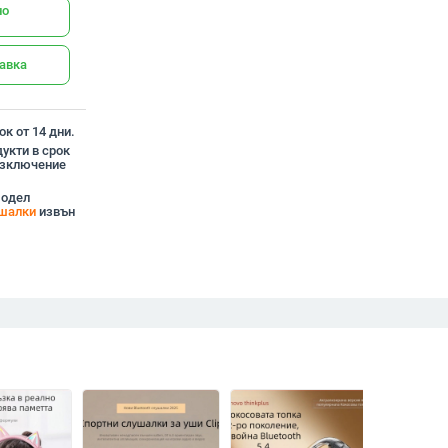
но
тавка
к от 14 дни.
укти в срок
 изключение
модел
ушалки
извън