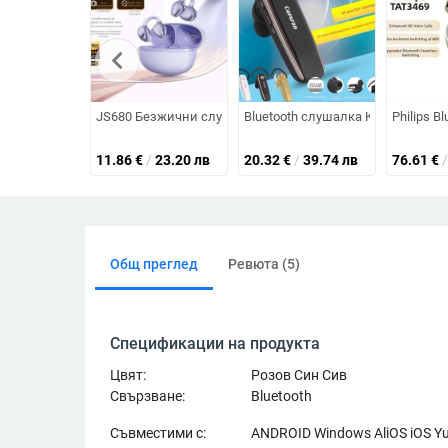
chevron_left
JS680 Безжични слушалки с щипка за ухото, двустранен ст
Bluetooth слушалка K500 — Blueto
Philips 
11.86
€
/
23.20 лв
20.32
€
/
39.74 лв
76.61
€
/
Общ преглед
Ревюта (5)
Спецификации на продукта
Цвят:
Розов Син Сив
Свързване:
Bluetooth
Съвместими с:
ANDROID Windows AliOS iOS Y