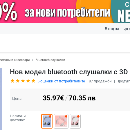
Вход за търг
лефони и аксесоари
Bluetooth слушалки
Нов модел bluetooth слушалки с 3D
5
оценки от потребителите
87
продажби
Продук
35.97
€
/
70.35
лв
Цена:
Налични
цветове: