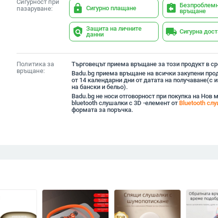
Сигурност при
Безпроблем
lock
assignment_return
Сигурно плащане
пазаруване:
връщане
Защита на личните
policy
local_shipping
Сигурна дос
данни
Политика за
Търговецът приема връщане за този продукт в сро
връщане:
Badu.bg приема връщане на всички закупени прод
от 14 календарни дни от датата на получаване(с
на бански и бельо).
Badu.bg не носи отговорност при покупка на Нов 
bluetooth слушалки с 3D -елемент от
Bluetooth сл
формата за поръчка.