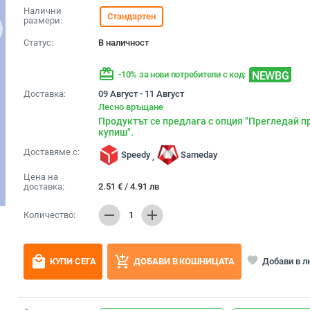
Налични
Стандартен
размери:
Статус:
В наличност
redeem
NEWBG
-10% за нови потребители с код:
Доставка:
09 Август - 11 Август
Лесно връщане
Продуктът се предлага с опция "Прегледай п
купиш".
Доставяме с:
Speedy
Sameday
,
Цена на
доставка:
2.51
€
/
4.91
лв
remove
add
Количество:
1
local_mall
add_shopping_cart
favorite
Добави в 
КУПИ СЕГА
ДОБАВИ В КОШНИЦАТА