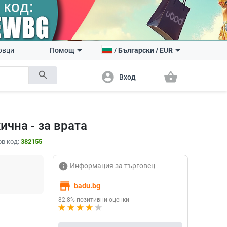
овци
Помощ
/
Български
/
EUR
search
account_circle
shopping_basket
Вход
ична - за врата
в код:
382155
info
Информация за търговец
store
badu.bg
82.8% позитивни оценки