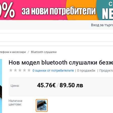
Вход за търг
лефони и аксесоари
Bluetooth слушалки
Нов модел bluetooth слушалки безж
0
оценки от потребителите
0
продажби
Продукто
45.76
€
/
89.50
лв
Цена:
Налични
цветове: