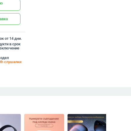
но
тавка
к от 14 дни.
укти в срок
 изключение
модел
oth слушалки