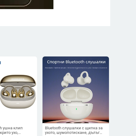
oth ушна клип
Bluetooth слушалки с щипка за
крито ухо,
ухото, шумопотискане, дълъг