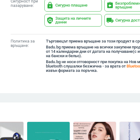
Сигурност при
Безпроблем
lock
assignment_return
Сигурно плащане
пазаруване:
връщане
Защита на личните
policy
local_shipping
Сигурна дос
данни
Политика за
Търговецът приема връщане за този продукт в сро
връщане:
Badu.bg приема връщане на всички закупени прод
от 14 календарни дни от датата на получаване(с
на бански и бельо).
Badu.bg не носи отговорност при покупка на Нов 
bluetooth слушалки безжична - за врата от
Blueto
извън формата за поръчка.