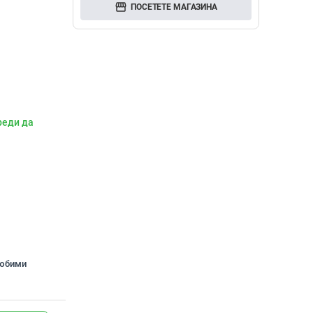
storefront
ПОСЕТЕТЕ МАГАЗИНА
реди да
любими