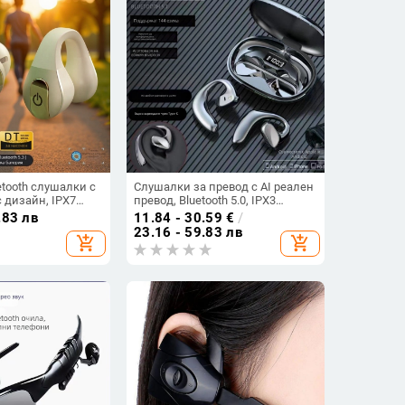
tooth слушалки с
Слушалки за превод с AI реален
 дизайн, IPX7
превод, Bluetooth 5.0, IPX3
т, Bluetooth 5.4,
водоустойчиви, обхват 15 м, 4–8
.83 лв
11.84 - 30.59
€
/
ивот на батерията
ч живот на батерията
23.16 - 59.83 лв
add_shopping_cart
add_shopping_cart