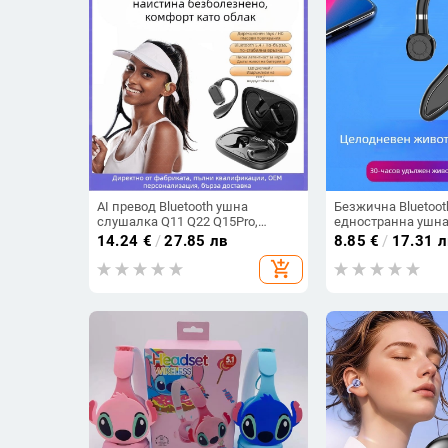
AI превод Bluetooth ушна
Безжична Bluetoot
слушалка Q11 Q22 Q15Pro,
едностранна ушна
Bluetooth 5.3, обхват 10 м, време
на батерията, Bluet
14.24
€
/
27.85 лв
8.85
€
/
17.31 л
на работа 4–8 ч, цифров
водоустойчива, об
add_shopping_cart
дисплей
спортен стил