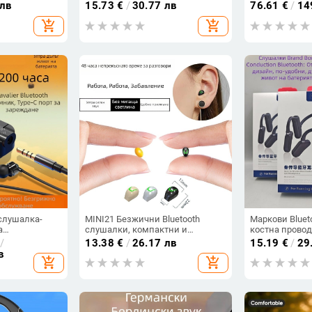
ез изтичане
водоустойчиви, обхват до 10 м,
безжично, Blue
 лв
15.73
€
/
30.77 лв
76.61
€
/
14
.4, обхват 10
Bluetooth 5.0, живот на батерията
от 8 часа живо
add_shopping_cart
add_shopping_cart
рео, OEM
4–8 ч, ниска латентност за игри
водоустойчив
 слушалка-
MINI21 Безжични Bluetooth
Маркови Bluet
а
слушалки, компактни и
костна провод
ококачествен
невидими, едноухи за бягане и
безжични, с 
/
13.38
€
/
26.17 лв
15.19
€
/
29
ане, HD
спорт, висококачествен звук,
в
add_shopping_cart
add_shopping_cart
ане на музика
модел 2025