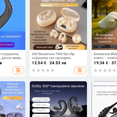
h слушалка,
X53 безжични TWS Ear-clip
Безжични Blue
, дълъг живот
слушалки със сензорно
клипс – клипс
ooth 5.3,
докосване, шумопотискане и
водоустойчивос
в
12.54
€
/
24.53 лв
19.34
€
/
37
хват 15 m,
цифров дисплей
обхват 15 м, ж
add_shopping_cart
add_shopping_cart
над 8 ч