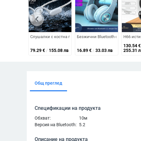
chevron_left
Слушалки с костна проводимост, IPX8 водоустойчиви, Blue
Безжични Bluetooth слушалки за гл
H66 исти
130.54
€
79.29
€
/
155.08 лв
16.89
€
/
33.03 лв
255.31 л
Общ преглед
Спецификации на продукта
Обхват:
10м
Версия на Bluetooth:
5.2
Описание на продукта