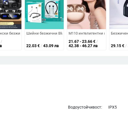
tooth 6.0, обхват 10 m, живот на батерията 4–8 ч, носени върху главата,
ава с LED осветление, усилен бас, Bluetooth 5.2, обхват до 10 м, IPX3
нски безжични гейминг слушалки, в ухото стерео, Bluetooth 5.3, IPX7 во
Шийни безжични Bluetooth слушалки 5.0, стерео звук, обхв
M110 интелигентни преводни Blue
Безжичен 
/
21.67 - 23.66
€
/
в
22.03
€
/
43.09 лв
42.38 - 46.27 лв
29.15
€
/
Водоустойчивост:
IPX5