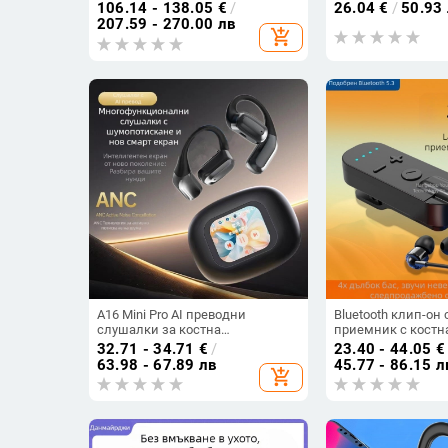
за киберспорт, Bluetooth 5.4,
шумопотискане, б
106.14 - 138.05
€
/
26.04
€
/
50.93
живот на батерията над 8 часа,
на звук, Bluetooth 5
207.59 - 270.00 лв
add_shopping_cart
обхват 10 м
m, двуканално сте
персонализация
A16 Mini Pro AI преводни
Bluetooth клип-он
слушалки за костна
приемник с костн
проводимост със цветен
проводимост, вис
32.71 - 34.71
€
/
23.40 - 44.05
€
дисплей и шумопотискане,
звук, шумопотиск
63.98 - 67.89 лв
45.77 - 86.15 л
add_shopping_cart
Bluetooth 5.4
обаждания и слуш