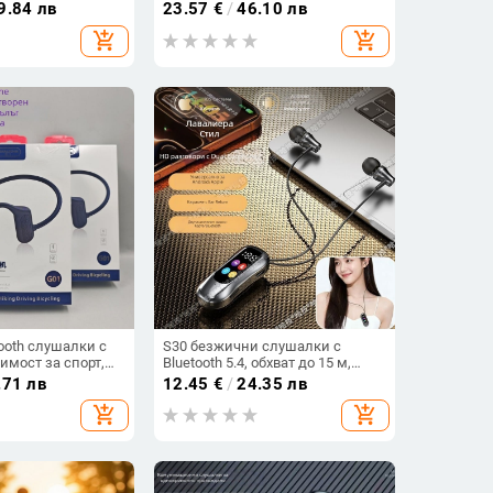
tooth 5.0, повече
живот на батерията >8 ч, стерео
9.84 лв
23.57
€
/
46.10 лв
т на батерията,
звук, обхват 10 м, Bluetooth 5.4
add_shopping_cart
add_shopping_cart
 модел TAT3469
ooth слушалки с
S30 безжични слушалки с
имост за спорт,
Bluetooth 5.4, обхват до 15 м,
висящ дизайн
стерео звук, цифров дисплей,
.71 лв
12.45
€
/
24.35 лв
живот на батерията 4–8 ч
add_shopping_cart
add_shopping_cart