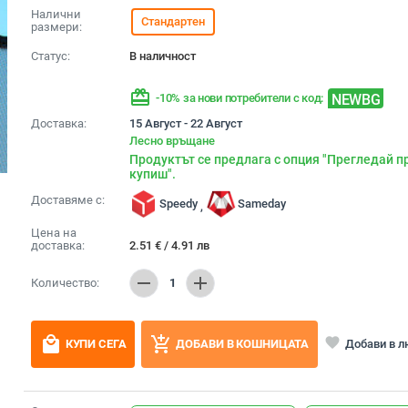
Налични
Стандартен
размери:
Статус:
В наличност
redeem
NEWBG
-10% за нови потребители с код:
Доставка:
15 Август - 22 Август
Лесно връщане
Продуктът се предлага с опция "Прегледай п
купиш".
Доставяме с:
Speedy
Sameday
,
Цена на
доставка:
2.51
€
/
4.91
лв
remove
add
Количество:
1
local_mall
add_shopping_cart
favorite
Добави в 
КУПИ СЕГА
ДОБАВИ В КОШНИЦАТА