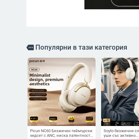
Популярни в тази категория
more
Picun NC60 Безжичен геймърски
Soyto безжични с
хедсет с ANC, ниска латентност
уши със активно