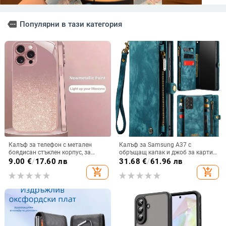
more
Популярни в тази категория
Калъф за телефон с метален
Калъф за Samsung A37 с
боядисан стъклен корпус, за
обръщащ капак и джоб за карти,
iPhone 11–14 Pro Max,
защита от падане, A16 джоб за
9.00
€
/
17.60 лв
31.68
€
/
61.96 лв
охлаждане, модел YK263
карта, A56 PU/TPU калъф,
add_shopping_cart
add_shopping_cart
магнитно затваряне