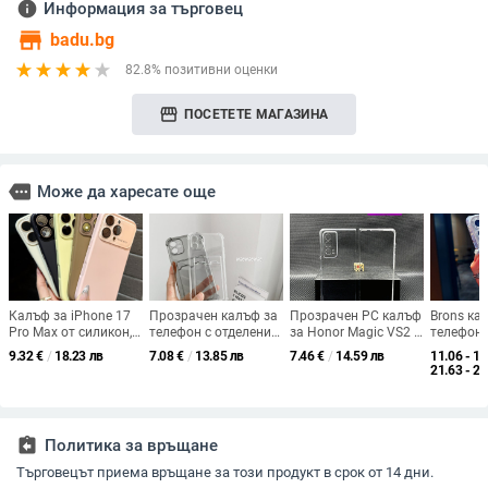
info
Информация за търговец
store
badu.bg
82.8% позитивни оценки
storefront
ПОСЕТЕТЕ МАГАЗИНА
more
Може да харесате още
Калъф за iPhone 17
Прозрачен калъф за
Прозрачен PC калъф
Brons ка
Pro Max от силикон,
телефон с отделение
за Honor Magic VS2 –
телефон
пълен обхват, матов
за карти, TPU,
лек и тънък, за
— пълен 
9.32
€
/
18.23 лв
7.08
€
/
13.85 лв
7.46
€
/
14.59 лв
11.06 - 14
финиш, оранжев, с
устойчив на падане,
сгъваем екран,
стилен и
21.63 - 27
бутони, защита
съвместим с iPhone
удароустойчив, анти
дизайн, 
срещу изпускане,
X/11/12/13/14 серия,
отпечатъци, висока
материал
антихлъзгане, отвод
поддръжка на
яснота
удароус
на топлината
персонализация
assignment_return
Политика за връщане
Търговецът приема връщане за този продукт в срок от 14 дни.