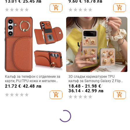
панта, флип
удароустойчива обвивка от
13.01
€
/
25.45 лв
9.60
€
/
18.78 лв
PC+TPU, цветове: розово,
add_shopping_cart
add_shopping_cart
червено, лилаво, синьо, черно
Калъф за телефон с отделение за
3D сладък карикатурен TPU
карти, PU/TPU кожа и метален
калъф за Samsung Galaxy Z Flip
пръстен; ръчна изработка,
6/3/4, защита срещу изпускане,
21.72
€
/
42.48 лв
18.48 - 21.98
€
/
против изпускане, за Samsung
корейски стил
36.14 - 42.99 лв
add_shopping_cart
add_shopping_cart