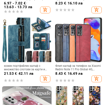
лъскав, PC материал
и ослепителна течаща светлина,
6.97 - 7.02
€
/
8.23
€
/
16.10 лв
семпъл iPhone 17 Pro, модерен и
13.63 - 13.73 лв
add_shopping_cart
add_shopping_cart
лек луксозен 14 Plus.
кожен портфейлен калъф с
Флип калъф за телефон за Xiaomi
множество слотове за карти и
Redmi Note 11 Pro Global 4G,
цип за iPhone 11–17 Pro Max, XR,
имитационна кожа, бизнес стил
21.53
€
/
42.11 лв
8.43
€
/
16.49 лв
S24, S25
add_shopping_cart
add_shopping_cart