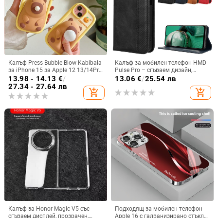
Калъф Press Bubble Blow Kabibala
Калъф за мобилен телефон HMD
за iPhone 15 за Apple 12 13/14Pro
Pulse Pro – сгъваем дизайн,
Max, устойчив на изпускане 11
магнитно задържане, джоб за
13.98 - 14.13
€
/
13.06
€
/
25.54 лв
карти, TPU кожа, удароустойчив
27.34 - 27.64 лв
add_shopping_cart
add_shopping_cart
Калъф за Honor Magic V5 със
Подходящ за мобилен телефон
сгъваем дисплей, прозрачен,
Apple 16 с галванизирано стъкло