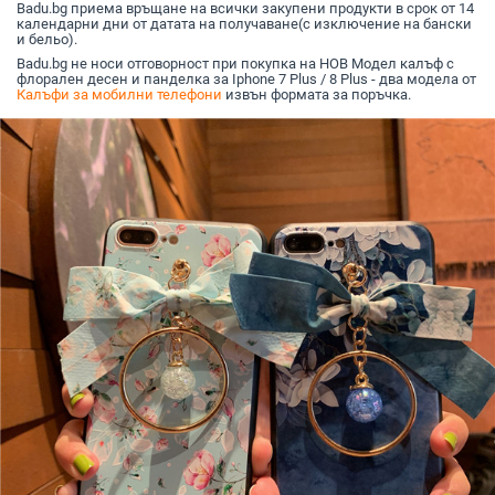
Badu.bg приема връщане на всички закупени продукти в срок от 14
календарни дни от датата на получаване(с изключение на бански
и бельо).
Badu.bg не носи отговорност при покупка на НОВ Модел калъф с
флорален десен и панделка за Iphone 7 Plus / 8 Plus - два модела от
Калъфи за мобилни телефони
извън формата за поръчка.