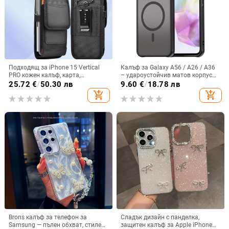
Подходящ за iPhone 15 Vertical
Калъф за Galaxy A56 / A26 / A36
PRO кожен калъф, карта,
– удароустойчив матов корпус
оксфордски плат, найлонов плат,
от PC+TPU с текстура на кожа
25.72
€
/
50.30 лв
9.60
€
/
18.78 лв
колан, чанта за кръста на
add_shopping_cart
add_shopping_cart
мобилен телефон
Brons калъф за телефон за
Сладък дизайн с панделка,
Samsung — пълен обхват, стилен
защитен калъф за Apple iPhone