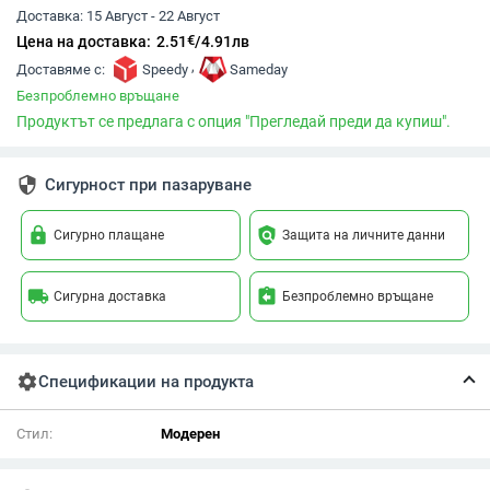
Доставка:
15 Август - 22 Август
€
Цена на доставка:
2.51
/
4.91
лв
,
Доставяме с:
Speedy
Sameday
Безпроблемно връщане
Продуктът се предлага с опция "Прегледай преди да купиш".
security
Сигурност при пазаруване
lock
policy
Сигурно плащане
Защита на личните данни
local_shipping
assignment_return
Сигурна доставка
Безпроблемно връщане
settings
Спецификации на продукта
Стил:
Модерен