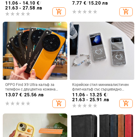
и креативен дизайн, TPU
11–15 Pro Max, пълен обхват
11.06 - 14.10
€
/
7.77
€
/
15.20 лв
материал, удароустойчив
21.63 - 27.58 лв
add_shopping_cart
add_shopping_cart
OPPO Find X9 Ultra калъф за
Корейски стил минималистичен
телефон с двуцветна кожена
флип-калъф със сърцевидно
текстура и флуоресцентни линии,
огледало за Samsung Galaxy Z
13.07
€
/
25.56 лв
11.06 - 13.25
€
/
GT8Pro защитен калъф
Flip 3/4/5
21.63 - 25.91 лв
add_shopping_cart
add_shopping_cart