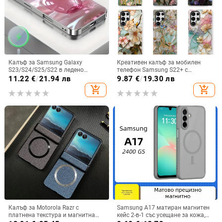
Калъф за Samsung Galaxy
Креативен калъф за мобилен
S23/S24/S25/S22 в ледено
телефон Samsung S22+ с
кристално розово със стъклена
остъклено цвете, защита от
11.22
€
/
21.94 лв
9.87
€
/
19.30 лв
повърхност и метално боядисано
падане, Ultra Film Case за Apple
add_shopping_cart
add_shopping_cart
покритие
13
Калъф за Motorola Razr с
Samsung A17 матиран магнитен
платнена текстура и магнитна
кейс 2-в-1 със усещане за кожа,