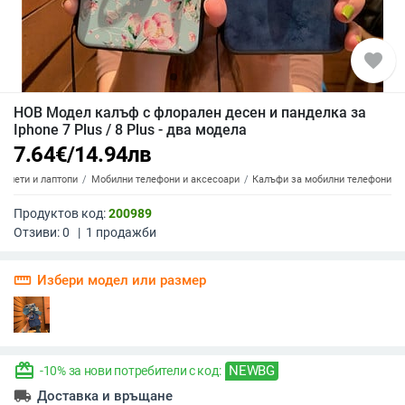
favorite
НОВ Модел калъф с флорален десен и панделка за
Iphone 7 Plus / 8 Plus - два модела
7.64
€
/
14.94
лв
аблети и лаптопи
Мобилни телефони и аксесоари
Калъфи за мобилни телефони
Продуктов код:
200989
Отзиви:
0
|
1
продажби
straighten
Избери модел или размер
redeem
NEWBG
-10% за нови потребители с код:
local_shipping
Доставка и връщане