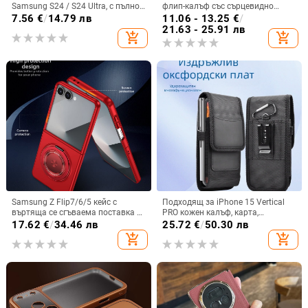
Samsung S24 / S24 Ultra, с пълно
флип-калъф със сърцевидно
покритие и защита на камерата
огледало за Samsung Galaxy Z
7.56
€
/
14.79 лв
11.06 - 13.25
€
/
Flip 3/4/5
21.63 - 25.91 лв
add_shopping_cart
add_shopping_cart
Samsung Z Flip7/6/5 кейс с
Подходящ за iPhone 15 Vertical
въртяща се сгъваема поставка и
PRO кожен калъф, карта,
магнитна скоба, 360° въртене,
оксфордски плат, найлонов плат,
17.62
€
/
34.46 лв
25.72
€
/
50.30 лв
защита при изпускане,
колан, чанта за кръста на
add_shopping_cart
add_shopping_cart
поликарбонатен корпус
мобилен телефон