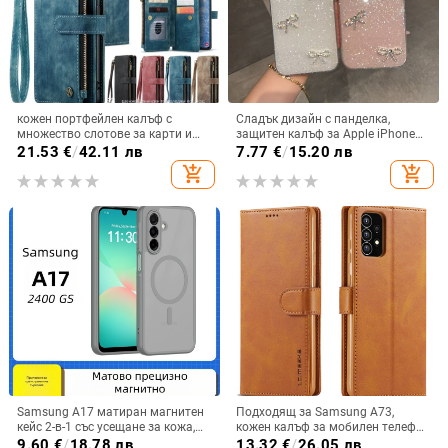
кожен портфейлен калъф с
Сладък дизайн с панделка,
множество слотове за карти и
защитен калъф за Apple iPhone
цип за iPhone 11–17 Pro Max, XR,
11–15 Pro Max, пълен обхват
21.53
€
/
42.11 лв
7.77
€
/
15.20 лв
S24, S25
add_shopping_cart
add_shopping_cart
Samsung A17 матиран магнитен
Подходящ за Samsung A73,
кейс 2-в-1 със усещане за кожа,
кожен калъф за мобилен телефон
удароустойчива обвивка от
A36/A16, калъф за мобилен
9.60
€
/
18.78 лв
13.32
€
/
26.05 лв