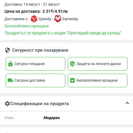
Доставка:
14 Август - 21 Август
€
Цена на доставка:
2.51
/
4.91
лв
,
Доставяме с:
Speedy
Sameday
Безпроблемно връщане
Продуктът се предлага с опция "Прегледай преди да купиш".
security
Сигурност при пазаруване
lock
policy
Сигурно плащане
Защита на личните данни
local_shipping
assignment_return
Сигурна доставка
Безпроблемно връщане
settings
Спецификации на продукта
Стил:
Модерен