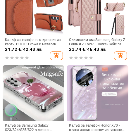
Калъф за телефон с отделение за
Съвместим със Samsung Galaxy Z
карти, PU/TPU кожа и метален
Fold6 и Z Fold7 — кожен кейс за
пръстен; ръчна изработка,
телефон с слот за стилус,
21.72
€
/
42.48 лв
23.74
€
/
46.43 лв
против изпускане, за Samsung
сгъваем дизайн, елегантен стил, с
add_shopping_cart
add_shopping_cart
каишка за китката, за дами
Калъф за Samsung Galaxy
Калъф за телефон Honor X70 -
S23/S24/S25/S22 в ледено
пълна защита срещу изпускане,