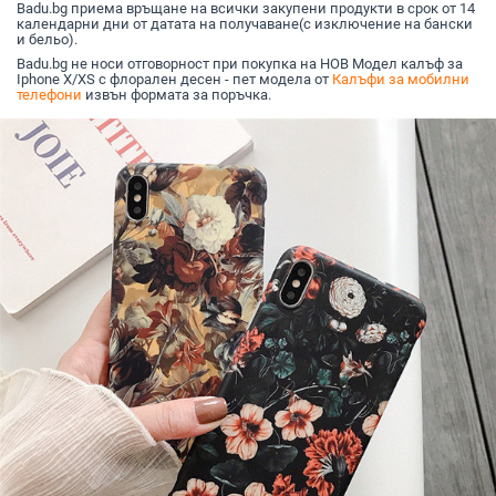
Badu.bg приема връщане на всички закупени продукти в срок от 14
календарни дни от датата на получаване(с изключение на бански
и бельо).
Badu.bg не носи отговорност при покупка на НОВ Модел калъф за
Iphone X/XS с флорален десен - пет модела от
Калъфи за мобилни
телефони
извън формата за поръчка.