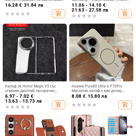
калъф S24Plus, защитен калъф,
и креативен дизайн, TPU
16.28
€
/
31.84 лв
11.06 - 14.10
€
/
разделен на части, калъф за
материал, удароустойчив
21.63 - 27.58 лв
add_shopping_cart
add_shopping_cart
мобилен телефон Samsung
Калъф за Honor Magic V5 със
Huawei Pura80 Ultra и P70Pro
сгъваем дисплей, прозрачен,
Магнитен калъф с мек допир,
лъскав, PC материал
ултра тънък PC корпус,
6.97 - 7.02
€
/
8.08
€
/
15.80 лв
противоударна защита
13.63 - 13.73 лв
add_shopping_cart
add_shopping_cart