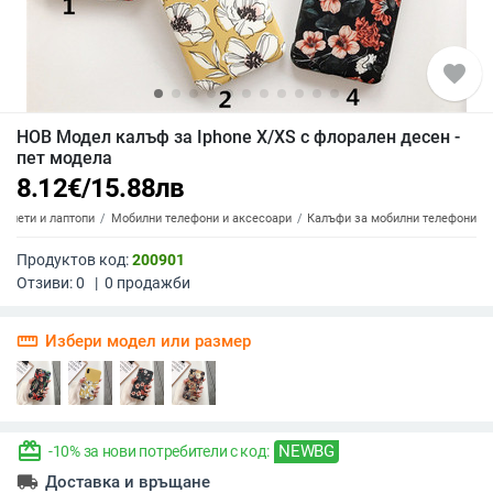
favorite
НОВ Модел калъф за Iphone X/XS с флорален десен -
пет модела
8.12
€
/
15.88
лв
аблети и лаптопи
Мобилни телефони и аксесоари
Калъфи за мобилни телефони
Продуктов код:
200901
Отзиви:
0
|
0
продажби
straighten
Избери модел или размер
redeem
NEWBG
-10% за нови потребители с код:
local_shipping
Доставка и връщане