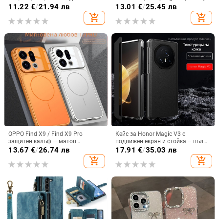
кристално розово със стъклена
закалено стъкло, модел Аурора
11.22
€
/
21.94 лв
13.01
€
/
25.45 лв
повърхност и метално боядисано
add_shopping_cart
add_shopping_cart
покритие
OPPO Find X9 / Find X9 Pro
Кейс за Honor Magic V3 с
защитен калъф — матов
подвижен екран и стойка – пълна
пластмасов, минималистичен
защита, удароустойчив, против
13.67
€
/
26.74 лв
17.91
€
/
35.03 лв
стил, против изпускане, магнитно
износване, материал PC +
add_shopping_cart
add_shopping_cart
зареждане, възможност за
имитационна кожа, прецизна
персонализация
обработка