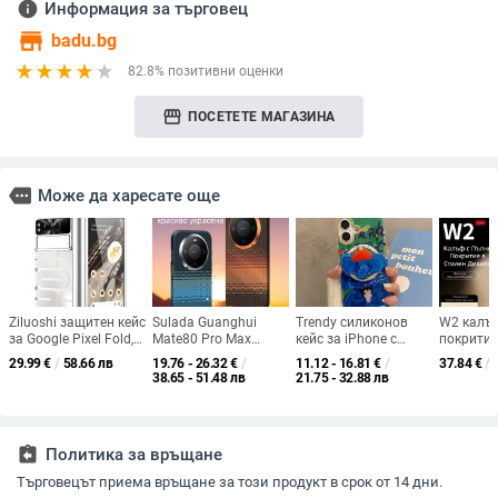
info
Информация за търговец
store
badu.bg
82.8% позитивни оценки
storefront
ПОСЕТЕТЕ МАГАЗИНА
more
Може да харесате още
Ziluoshi защитен кейс
Sulada Guanghui
Trendy силиконов
W2 калъф
за Google Pixel Fold,
Mate80 Pro Max
кейс за iPhone с
покритие
прозрачен
защитен твърд
въртящ се нос на
Mate X7, 
29.99
€
/
58.66 лв
19.76 - 26.32
€
/
11.12 - 16.81
€
/
37.84
€
/
електроплатинен
калъф с текстура от
слона и магнитна
централн
38.65 - 51.48 лв
21.75 - 32.88 лв
корпус с пълно
карбон и магнитно
стойка, матов
защитна
покритие,
закрепване
завършек, защита от
удароустойчив и
падане, All-Inclusive
против отпечатъци.
стил, вдъхновение от
assignment_return
Политика за връщане
Япония и Корея,
съвместим с iPhone
Търговецът приема връщане за този продукт в срок от 14 дни.
моделите