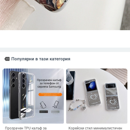
more
Популярни в тази категория
Прозрачен TPU калъф за
Корейски стил минималистичен