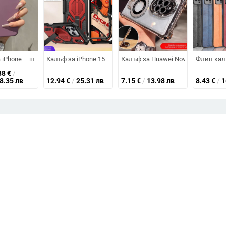
 тънък магнитен дизайн, двуосна противодроп защита, печат чрез воде
орен екран с мастило и AI проекция на екрана, TPU, персонализируем, у
 iPhone – шокоустойчив, антиизплъзване, антиотпечатъци, силиконов 
Калъф за iPhone 15–17 серия с магнитна стойка, три за
Калъф за Huawei Nova 15 с електр
Флип калъ
38
€
/
18.35 лв
12.94
€
/
25.31 лв
7.15
€
/
13.98 лв
8.43
€
/
1