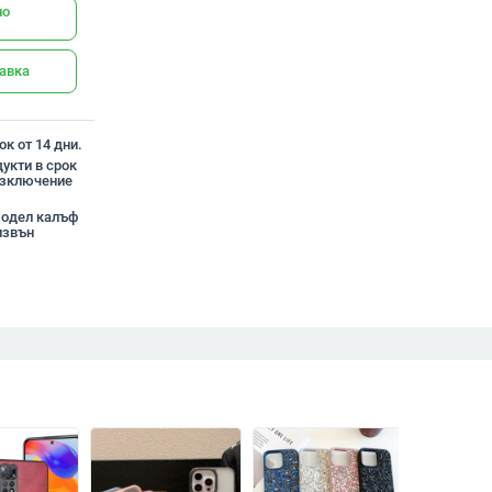
но
тавка
к от 14 дни.
укти в срок
 изключение
 модел калъф
звън