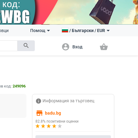
овци
Помощ
/
Български
/
EUR
search
account_circle
shopping_basket
Вход
в код:
249096
info
Информация за търговец
store
badu.bg
82.8% позитивни оценки