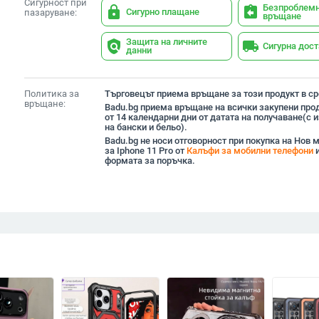
Сигурност при
Безпроблем
lock
assignment_return
Сигурно плащане
пазаруване:
връщане
Защита на личните
policy
local_shipping
Сигурна дос
данни
Политика за
Търговецът приема връщане за този продукт в сро
връщане:
Badu.bg приема връщане на всички закупени прод
от 14 календарни дни от датата на получаване(с
на бански и бельо).
Badu.bg не носи отговорност при покупка на Нов
за Iphone 11 Pro от
Калъфи за мобилни телефони
и
формата за поръчка.