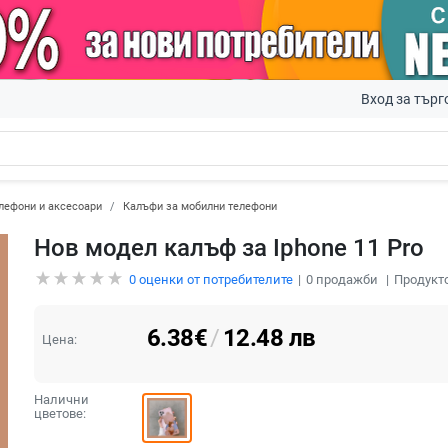
Вход за търг
лефони и аксесоари
Калъфи за мобилни телефони
Нов модел калъф за Iphone 11 Pro
0
оценки от потребителите
0
продажби
Продукто
6.38
€
/
12.48
лв
Цена:
Налични
цветове: