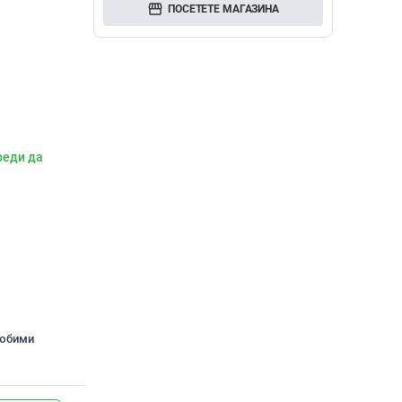
storefront
ПОСЕТЕТЕ МАГАЗИНА
реди да
любими