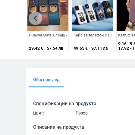
chevron_left
Huawei Mate X7 защитен калъф с кевларова шарка, ултра
Кейс за телефон с DIY четирикол
Калъф за
9.16 - 9.
29.42
€
/
57.54 лв
49.65
€
/
97.11 лв
17.92 - 
Общ преглед
Спецификации на продукта
Цвят:
Розов
Описание на продукта