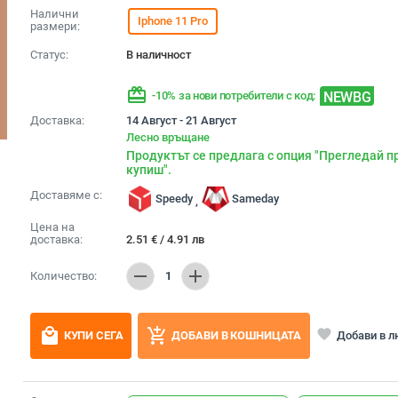
Налични
Iphone 11 Pro
размери:
Статус:
В наличност
redeem
NEWBG
-10% за нови потребители с код:
Доставка:
14 Август - 21 Август
Лесно връщане
Продуктът се предлага с опция "Прегледай п
купиш".
Доставяме с:
Speedy
Sameday
,
Цена на
доставка:
2.51
€
/
4.91
лв
remove
add
Количество:
1
local_mall
add_shopping_cart
favorite
Добави в 
КУПИ СЕГА
ДОБАВИ В КОШНИЦАТА