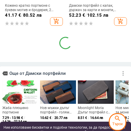
Кожено кратко портмоне с
Дамски портфейл с капак,
буквен мотив и бродерия, 2
държач за карти и монети,
сгъвки, унисекс, Европейско-
двупосочен портфейл с отделяем
41.17
€
/
80.52 лв
52.23
€
/
102.15 лв
американски ретро стил,
държач за банкноти, лека
add_shopping_cart
add_shopping_cart
износоустойчиво
естествена кожа (първи слой
телешка кожа), буквена шарка,
2025 г.
Дамски портфейл с гривна, lychee
Унисекс монетник от естествена
мотив, PU материал, урбан стил,
кожа, първи слой телешка кожа,
голям капацитет
едноцветен, мултифункционален
9.75
€
/
19.07 лв
11.50
€
/
22.49 лв
джоб за ключове и карти,
add_shopping_cart
add_shopping_cart
полиестерна подплата,
издръжлив и устойчив на
search
износване
Търси
Ние използваме бисквитки и подобни технологии, за да предоставяме и