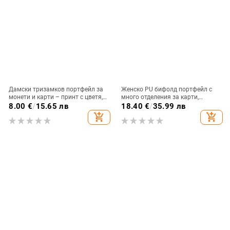
Дамски тризамков портфейл за
Женско PU бифолд портфейл с
монети и карти – принт с цветя,
много отделения за карти,
PVC кожа, подплата полиестер,
водоустойчив, ултралек
8.00
€
/
15.65 лв
18.40
€
/
35.99 лв
есен 2024
add_shopping_cart
add_shopping_cart