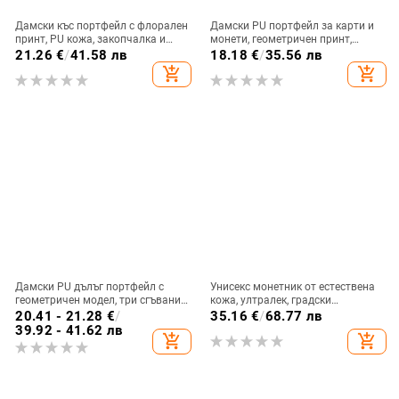
Дамски къс портфейл с флорален
Дамски PU портфейл за карти и
принт, PU кожа, закопчалка и
монети, геометричен принт,
цип, многофункционален
ултра лек, ежедневна употреба,
21.26
€
/
41.58 лв
18.18
€
/
35.56 лв
монетник
лансиран есен 2024
add_shopping_cart
add_shopping_cart
Дамски PU дълъг портфейл с
Унисекс монетник от естествена
геометричен модел, три сгъвания
кожа, ултралек, градски
за карти и множество отделения,
минималистичен стил, подплата
20.41 - 21.28
€
/
35.16
€
/
68.77 лв
разширяем
полиестерно-памучна
39.92 - 41.62 лв
add_shopping_cart
add_shopping_cart