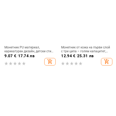
Монетник PU материал,
Монетник от кожа на първи слой
карикатурен дизайн, детски стил,
с три ципа – голям капацитет,
унисекс, водоустойчив
унисекс, урбанистичен стил,
9.07
€
/
17.74 лв
12.94
€
/
25.31 лв
подплата полиестер
add_shopping_cart
add_shopping_cart