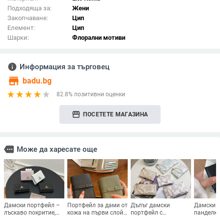
Подходяща за:
Жени
Закопчаване:
Цип
Елемент:
Цип
Шарки:
Флорални мотиви
info
Информация за търговец
store
badu.bg
82.8% позитивни оценки
storefront
ПОСЕТЕТЕ МАГАЗИНА
more
Може да харесате още
Дамски портфейл –
Портфейл за дами от
Дълъг дамски
Дамски 
лъскаво покритие,
кожа на първи слой,
портфейл с
панделк