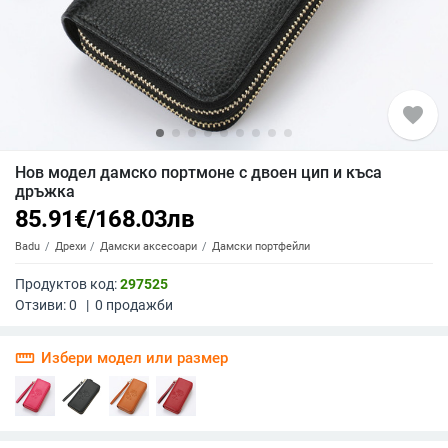
favorite
Нов модел дамско портмоне с двоен цип и къса
дръжка
85.91
€
/
168.03
лв
Badu
Дрехи
Дамски аксесоари
Дамски портфейли
Продуктов код:
297525
Отзиви:
0
|
0
продажби
straighten
Избери модел или размер