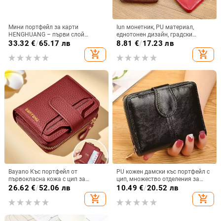
Мини портфейл за карти
Iun монетник, PU материал,
HENGHUANG – първи слой
еднотонен дизайн, градски
телешка кожа, подплата от
минималистичен стил, унисекс
33.32
€
/
65.17 лв
8.81
€
/
17.23 лв
естествена кожа
add_shopping_cart
add_shopping_cart
Bayano Къс портфейл от
PU кожен дамски къс портфейл с
първокласна кожа с цип за
цип, множество отделения за
монети, естествена кожа,
карти, ултралек и водоустойчив
26.62
€
/
52.06 лв
10.49
€
/
20.52 лв
антифрод защита, подплата от
add_shopping_cart
add_shopping_cart
полиестер, Зима 2025