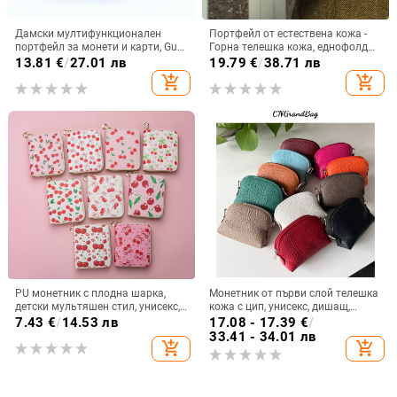
Дамски мултифункционален
Портфейл от естествена кожа -
портфейл за монети и карти, Gu
Горна телешка кожа, еднофолд
Zi, PU кожа, геометричен модел,
портфейл за карти и шофьорска
13.81
€
/
27.01 лв
19.79
€
/
38.71 лв
стил уличен тренд
книжка, монетник
add_shopping_cart
add_shopping_cart
PU монетник с плодна шарка,
Монетник от първи слой телешка
детски мультяшен стил, унисекс,
кожа с цип, унисекс, дишащ,
дишащ и водоустойчив
водоустойчив, ултралек и
7.43
€
/
14.53 лв
17.08 - 17.39
€
/
издръжлив
33.41 - 34.01 лв
add_shopping_cart
add_shopping_cart