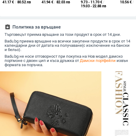
компактен дизайн,
къс сгъваем с връзка,
флорална шарка,
минимал
41.17
€
/
80.52 лв
41.94
€
/
82.03 лв
9.73 - 11.70
€
/
10.56
€
/
урбан минимализъм
мултифункционален,
PVC материал,
корейски
19.03 - 22.88 лв
(Кожа от първи слой;
голям капацитет
подплата полиестер,
компакт
2025 модел;
стил Нов
PU портф
множество слотове
национален тренд,
едноцвет
за карти; подплата
пролет 2025
Enibe, п
assignment_return
Политика за връщане
от платно)
полиесте
Търговецът приема връщане за този продукт в срок от 14 дни.
Badu.bg приема връщане на всички закупени продукти в срок от 14
календарни дни от датата на получаване(с изключение на бански
и бельо).
Badu.bg не носи отговорност при покупка на Нов модел дамско
портмоне с двоен цип и къса дръжка от
Дамски портфейли
извън
формата за поръчка.