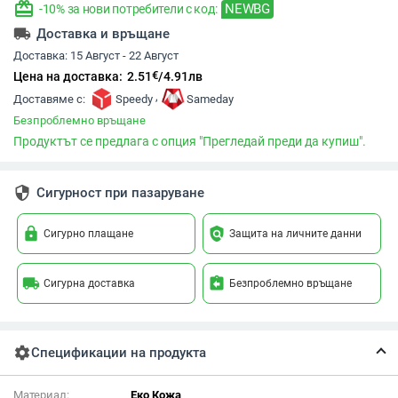
redeem
NEWBG
-10% за нови потребители с код:
local_shipping
Доставка и връщане
Доставка:
15 Август - 22 Август
€
Цена на доставка:
2.51
/
4.91
лв
,
Доставяме с:
Speedy
Sameday
Безпроблемно връщане
Продуктът се предлага с опция "Прегледай преди да купиш".
security
Сигурност при пазаруване
lock
policy
Сигурно плащане
Защита на личните данни
local_shipping
assignment_return
Сигурна доставка
Безпроблемно връщане
settings
Спецификации на продукта
Материал:
Еко Кожа