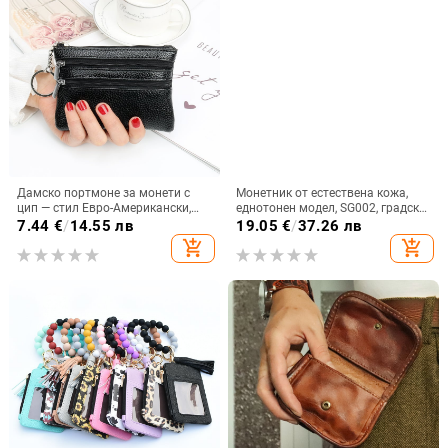
Дамско портмоне за монети с
Монетник от естествена кожа,
цип — стил Евро-Американски,
еднотонен модел, SG002, градска
компактно ръчно портмоне за
простота, есен 2024
7.44
€
/
14.55 лв
19.05
€
/
37.26 лв
ключове и карти
add_shopping_cart
add_shopping_cart