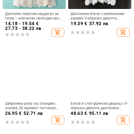
Дантелен памучен кардиган за
Дантелена блуза с камбанкови
плаж – елегантен свободен крой,
ръкави, V-образно деколте,
кръгла яка, дълги ръкави, 90–95%
флорална бродерия, къса кройка,
14.18 - 19.54
€
/
19.39
€
/
37.92 лв
памук
свободен силует
27.73 - 38.22 лв
add_shopping_cart
add_shopping_cart
Шифонена риза със спандекс
Блуза в стил френски дворец с V-
основа, 3D мрежест патчворк
образно деколте, дантелени
дизайн и бродерия
прорези, панели от изкуствен пух
26.95
€
/
52.71 лв
48.63
€
/
95.11 лв
и камбановидни ръкави.
add_shopping_cart
add_shopping_cart