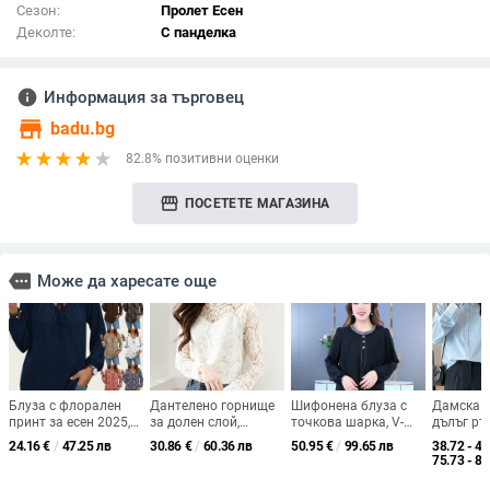
Сезон:
Пролет Есен
Деколте:
С панделка
info
Информация за търговец
store
badu.bg
82.8% позитивни оценки
storefront
ПОСЕТЕТЕ МАГАЗИНА
more
Може да харесате още
Блуза с флорален
Дантелено горнище
Шифонена блуза с
Дамска п
принт за есен 2025,
за долен слой,
точкова шарка, V-
дълъг ръ
V-образно деколте с
полиестерова смес,
образно деколте,
полиесте
24.16
€
/
47.25 лв
30.86
€
/
60.36 лв
50.95
€
/
99.65 лв
38.72 - 45
връзки, дълги
дълги ръкави, кръгло
пухести ръкави,
Tempera
75.73 - 89
ръкави, шифонова
деколте, геометричен
свободна кройка
Commuter
тъкан, полиестер и
принт