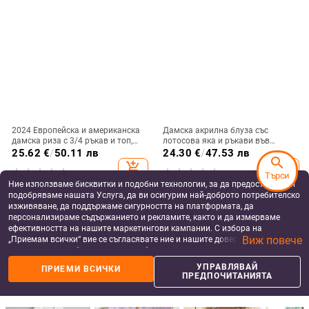
2024 Европейска и американска
Дамска акрилна блуза със
дамска риза с 3/4 ръкав и топ,
лотосова яка и ръкави във
бизнес рокля, ежедневна риза с
формата на венчелистчета,
25.62
€
/
50.11 лв
24.30
€
/
47.53 лв
search
двоен мрежест колан
дължина ¾, уличен стил, лято
add_shopping_cart
add_shopping_cart
2022.
Търси
Ние използваме бисквитки и подобни технологии, за да предоставяме и
подобряваме нашата Услуга, да ви осигурим най-доброто потребителско
изживяване, да поддържаме сигурността на платформата, да
персонализираме съдържанието и рекламите, както и да измерваме
ефективността на нашите маркетингови кампании. С избора на
Виж повече
„Приемам всички“ вие се съгласявате ние и нашите доверени партньори
да съхраняваме бисквитки и подобни технологии на вашето устройство
за рекламни и аналитични цели. Можете по всяко време да управлявате
УПРАВЛЯВАЙ
ПРИЕМИ ВСИЧКИ
своите предпочитания, като натиснете „Управлявай предпочитанията“.
ПРЕДПОЧИТАНИЯТА
За повече информация, моля, вижте нашата
Политика за защита на
данните
.