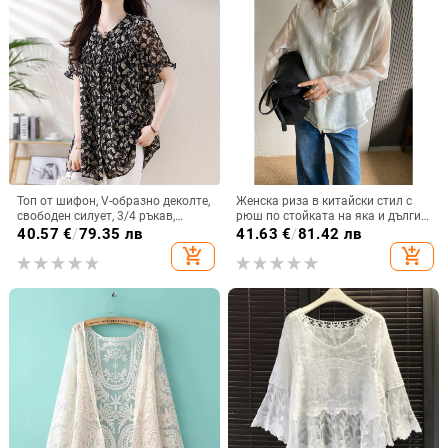
Топ от шифон, V-образно деколте,
Женска риза в китайски стил с
свободен силует, 3/4 ръкав,
рюш по стойката на яка и дълги
средна дължина
ръкави, пролет-лято 2026,
40.57
€
/
79.35 лв
41.63
€
/
81.42 лв
елегантен топ за стройна фигура
add_shopping_cart
add_shopping_cart