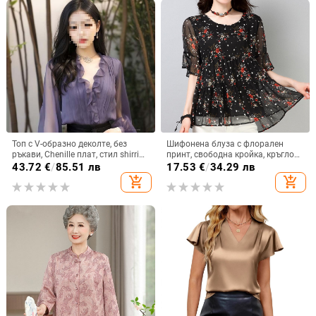
Топ с V-образно деколте, без
Шифонена блуза с флорален
ръкави, Chenille плат, стил shirring
принт, свободна кройка, кръгло
и splicing
деколте, пуловер стил
43.72
€
/
85.51 лв
17.53
€
/
34.29 лв
add_shopping_cart
add_shopping_cart