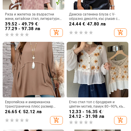
Риза и жилетка за възрастни
Дамска сатенена блуза с V-
жени, китайски стил, литературно
образно деколте, къс ръкав с
ретро, съдържание на тъканта
лотосов лист, свободна кройка,
39.52 - 49.79
€
/
24.44
€
/
47.80 лв
30–50%, без яка
еднотонна
77.29 - 97.38 лв
add_shopping_cart
add_shopping_cart
Европейска и американска
Етно стил топ с бродерия и
трансгранична плюс размер
цветен мотив, памук 80–90%, къс
дамска чистоцветна свободна
модел, V-образно деколте, ръкав
26.65
€
/
52.12 лв
12.33 - 16.35
€
/
версия с кръгло деколте и дълъг
тип фенер, пуловер
24.12 - 31.98 лв
add_shopping_cart
add_shopping_cart
ръкав, ежедневна топ удобна
риза с ръкав тип „крило на
прилеп“