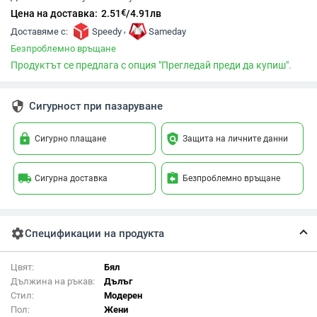
€
Цена на доставка:
2.51
/
4.91
лв
,
Доставяме с:
Speedy
Sameday
Безпроблемно връщане
Продуктът се предлага с опция "Прегледай преди да купиш".
security
Сигурност при пазаруване
lock
policy
Сигурно плащане
Защита на личните данни
local_shipping
assignment_return
Сигурна доставка
Безпроблемно връщане
settings
Спецификации на продукта
Цвят:
Бял
Дължина на ръкав:
Дълъг
Стил:
Модерен
Пол:
Жени