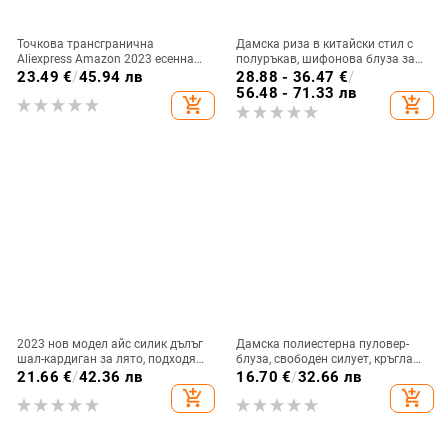
Точкова трансгранична
Дамска риза в китайски стил с
Aliexpress Amazon 2023 есенна
полуръкав, шифонова блуза за
нова ежедневна риза с три
жени в средна възраст, летен
23.49
€
/
45.94 лв
28.88 - 36.47
€
/
четвърти ръкав, голям размер,
модел 2026
56.48 - 71.33 лв
add_shopping_cart
add_shopping_cart
щампа на копчета
2023 нов модел айс силик дълъг
Дамска полиестерна пуловер-
шал-кардиган за лято, подходящ
блуза, свободен силует, кръгла
за носене с пола, тънък шифон
яка, дълги ръкави, урбан стил
21.66
€
/
42.36 лв
16.70
€
/
32.66 лв
add_shopping_cart
add_shopping_cart