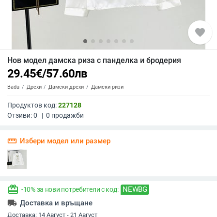
favorite
Нов модел дамска риза с панделка и бродерия
29.45
€
/
57.60
лв
Badu
Дрехи
Дамски дрехи
Дамски ризи
Продуктов код:
227128
Отзиви:
0
|
0
продажби
straighten
Избери модел или размер
redeem
NEWBG
-10% за нови потребители с код:
local_shipping
Доставка и връщане
Доставка:
14 Август - 21 Август