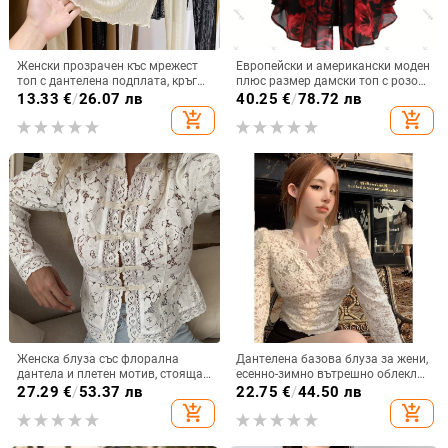
Женски прозрачен къс мрежест
Европейски и американски моден
топ с дантелена подплата, кръгло
плюс размер дамски топ с розов
деколте, дълги ръкави, тънък
принт и шнур, неправилен ръкав
13.33
€
/
26.07 лв
40.25
€
/
78.72 лв
силует, полиестер
прилеп, средна дължина за жени,
add_shopping_cart
add_shopping_cart
за да изглеждат стройни
Женска блуза със флорална
Дантелена базова блуза за жени,
дантела и плетен мотив, стояща
есенно-зимно вътрешно облекло,
яка, елегантен тесен силует,
2023 нов модел, изискан
27.29
€
/
53.37 лв
22.75
€
/
44.50 лв
памук-найлонова смес
дизайнерски стил, нишов дизайн,
add_shopping_cart
add_shopping_cart
дълъг ръкав, бял цвят