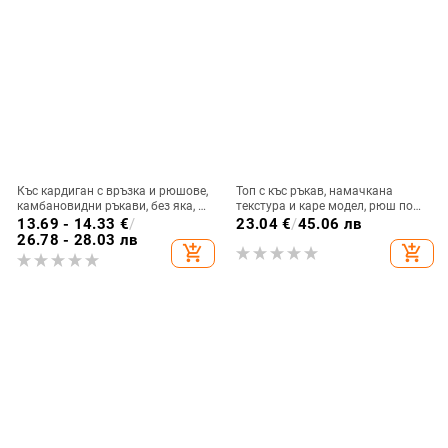
Къс кардиган с връзка и рюшове,
Топ с къс ръкав, намачкана
камбановидни ръкави, без яка, за
текстура и каре модел, рюш по
лято 2025, шифон-полиестер
подгъва, копчета в гърба, кръгло
13.69 - 14.33
€
/
23.04
€
/
45.06 лв
деколте, свободна кройка,
26.78 - 28.03 лв
add_shopping_cart
add_shopping_cart
полиестер