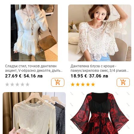
Сладък стил, точков дантелен
Дантелена блуза с кроше -
акцент, V-образно деколте, дълъг
памук/акрилова смес, 3/4 ръкав,
ръкав, дамска тениска за есен-
кръгло деколте, свободен силует
27.69
€
/
54.16 лв
18.95
€
/
37.06 лв
зима, стяга талията и оформя
add_shopping_cart
add_shopping_cart
силуета, A-линия топ