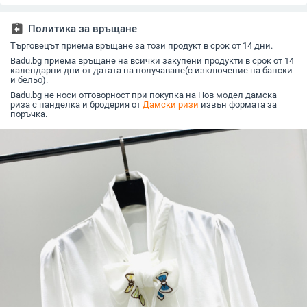
еластан
assignment_return
Политика за връщане
Търговецът приема връщане за този продукт в срок от 14 дни.
Badu.bg приема връщане на всички закупени продукти в срок от 14
календарни дни от датата на получаване(с изключение на бански
и бельо).
Badu.bg не носи отговорност при покупка на Нов модел дамска
риза с панделка и бродерия от
Дамски ризи
извън формата за
поръчка.