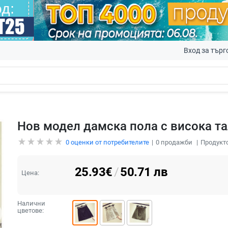
Вход за търг
Нов модел дамска пола с висока т
0
оценки от потребителите
0
продажби
Продукто
25.93
€
/
50.71
лв
Цена:
Налични
цветове: