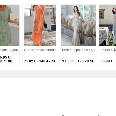
 дълги ръкави, дълга пола, средна талия
о за европейски и американски дамски флорални принтирани рокли с в
а лятна дамска рокля от шифон с къс ръкав, кръгло деколте и къси плас
Дълга летна рокля с V-образно деколте и талия, подчерта
Вечерна рокля с едно рамо и пай
Рокля с ф
26.95
€
/
52.71 лв
71.82
€
/
140.47 лв
97.55
€
/
190.79 лв
35.99
€
/