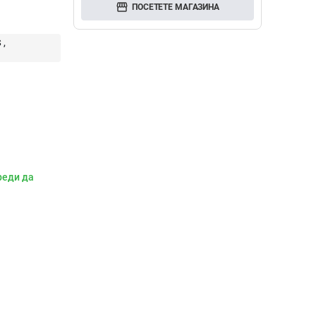
storefront
ПОСЕТЕТЕ МАГАЗИНА
S
реди да