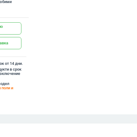
любими
но
тавка
к от 14 дни.
укти в срок
 изключение
модел
 поли и