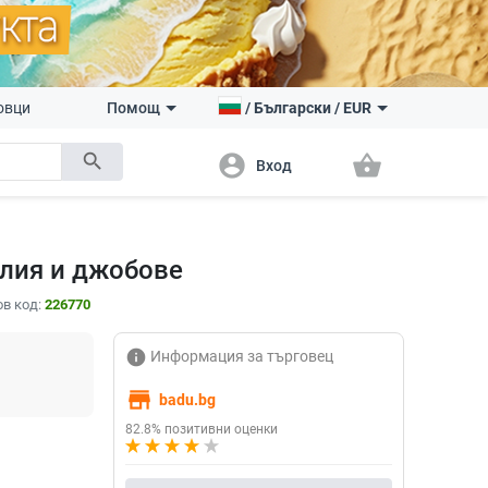
овци
Помощ
/
Български
/
EUR
search
account_circle
shopping_basket
Вход
алия и джобове
в код:
226770
info
Информация за търговец
store
badu.bg
82.8% позитивни оценки