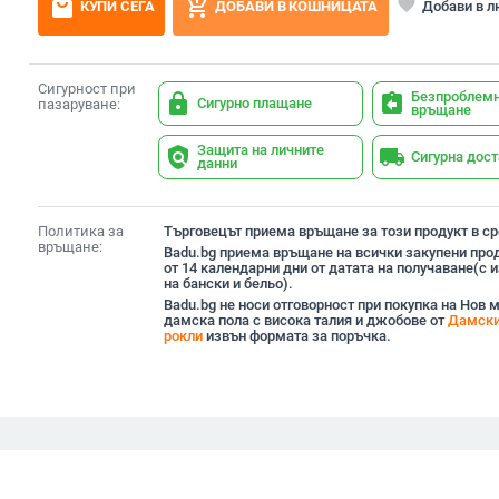
local_mall
add_shopping_cart
favorite
Добави в 
КУПИ СЕГА
ДОБАВИ В КОШНИЦАТА
Сигурност при
Безпроблем
lock
assignment_return
Сигурно плащане
пазаруване:
връщане
Защита на личните
policy
local_shipping
Сигурна дос
данни
Политика за
Търговецът приема връщане за този продукт в сро
връщане:
Badu.bg приема връщане на всички закупени прод
от 14 календарни дни от датата на получаване(с
на бански и бельо).
Badu.bg не носи отговорност при покупка на Нов 
дамска пола с висока талия и джобове от
Дамски
рокли
извън формата за поръчка.