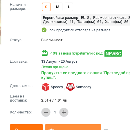
Налични
S
M
L
размери:
Европейски размер - EU:
S
Размер на етикета:
Дължина(см):
41
Талия(см):
64
Ханш(см):
86
check_circle
Този продукт си отговаря на размера.
Статус:
В наличност
redeem
NEWBG
-10% за нови потребители с код:
Доставка:
13 Август - 20 Август
Лесно връщане
Продуктът се предлага с опция "Прегледай п
купиш".
Доставяме с:
Speedy
Sameday
,
Цена на
доставка:
2.51
€
/
4.91
лв
remove
add
Количество:
1