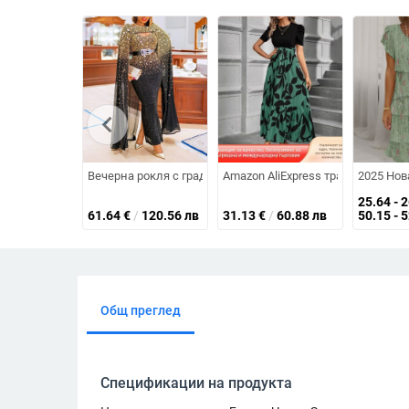
chevron_left
Вечерна рокля с градиентен ефект, полиестерна материя,
Amazon AliExpress трансграничн
2025 Нов
25.64 - 
61.64
€
/
120.56 лв
31.13
€
/
60.88 лв
50.15 - 
Общ преглед
Спецификации на продукта