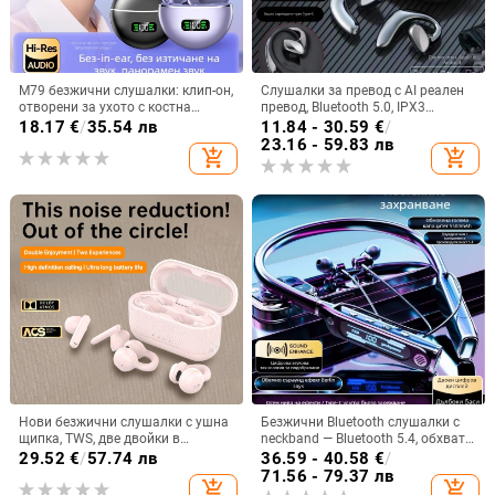
M79 безжични слушалки: клип-он,
Слушалки за превод с AI реален
отворени за ухото с костна
превод, Bluetooth 5.0, IPX3
проводимост, истински
водоустойчиви, обхват 15 м, 4–8
18.17
€
/
35.54 лв
11.84 - 30.59
€
/
безжични, Bluetooth 5.4, IPX6
ч живот на батерията
23.16 - 59.83 лв
add_shopping_cart
add_shopping_cart
водоустойчиви, до 4 часа работа
Нови безжични слушалки с ушна
Безжични Bluetooth слушалки с
щипка, TWS, две двойки в
neckband — Bluetooth 5.4, обхват
комплект, Bluetooth
10 м, живот на батерията над 8 ч,
29.52
€
/
57.74 лв
36.59 - 40.58
€
/
стерео звук, цифров дисплей
71.56 - 79.37 лв
add_shopping_cart
add_shopping_cart