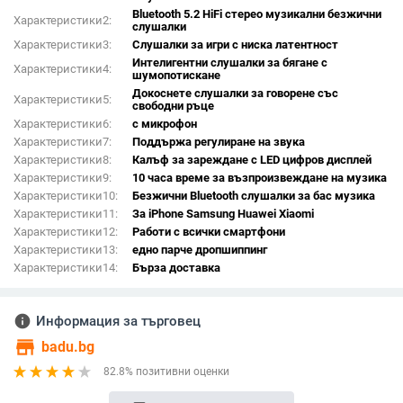
Bluetooth 5.2 HiFi стерео музикални безжични
Характеристики2:
слушалки
Характеристики3:
Слушалки за игри с ниска латентност
Интелигентни слушалки за бягане с
Характеристики4:
шумопотискане
Докоснете слушалки за говорене със
Характеристики5:
свободни ръце
Характеристики6:
с микрофон
Характеристики7:
Поддържа регулиране на звука
Характеристики8:
Калъф за зареждане с LED цифров дисплей
Характеристики9:
10 часа време за възпроизвеждане на музика
Характеристики10:
Безжични Bluetooth слушалки за бас музика
Характеристики11:
За iPhone Samsung Huawei Xiaomi
Характеристики12:
Работи с всички смартфони
Характеристики13:
едно парче дропшиппинг
Характеристики14:
Бърза доставка
info
Информация за търговец
store
badu.bg
82.8% позитивни оценки