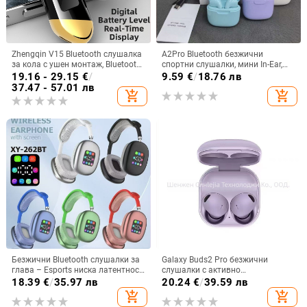
Zhengqin V15 Bluetooth слушалка
A2Pro Bluetooth безжични
за кола с ушен монтаж, Bluetooth
спортни слушалки, мини In-Ear,
5.2, цифров дисплей, живот на
5.3 дълга издръжливост на
19.16 - 29.15
€
/
9.59
€
/
18.76 лв
батерията над 8 ч, обхват 10 м,
батерията, Macaron
37.47 - 57.01 лв
add_shopping_cart
add_shopping_cart
IPX3 водоустойчива
Безжични Bluetooth слушалки за
Galaxy Buds2 Pro безжични
глава – Esports ниска латентност,
слушалки с активно
Bluetooth 5.3, обхват 10 м,
шумопотискане, корпус от
18.39
€
/
35.97 лв
20.24
€
/
39.59 лв
батерия 4–8 ч, двустранно
стоманена мрежа R510
add_shopping_cart
add_shopping_cart
стерео