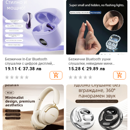
Безжични In-Ear Bluetooth
Безжични Bluetooth ушни
слушалки с цифров дисплей,
слушалки, невидими мини
ниска латентност за гейминг, 4–8
размери, ултра компактни, дълъг
19.11
€
/
37.38 лв
15.28
€
/
29.89 лв
ч. работа, Bluetooth 5.3
живот на батерията, в ушите,
add_shopping_cart
add_shopping_cart
режим за сън, многоточково
свързване, шумопотискане, 360°
обемен звук, водоустойчиви