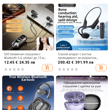
S30 безжични слушалки с
Слухов апарат с костна
Bluetooth 5.4, обхват до 15 м,
проводимост за възрастни,
стерео звук, цифров дисплей,
двустранен, Bluetooth,
12.45
€
/
24.35 лв
200.42
€
/
391.99 лв
живот на батерията 4–8 ч
водоустойчив, интелигентно
add_shopping_cart
add_shopping_cart
устройство за слух