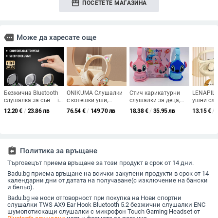
storefront
ПОСЕТЕТЕ МАГАЗИНА
more
Може да харесате още
Безжична Bluetooth
ONIKUMA Слушалки
Стич карикатурни
LENAPIL
слушалка за сън — in-
с котешки уши,
слушалки за деца,
ушни слу
ear дизайн, с двоен
Bluetooth 5.3, обхват
сгъваем Bluetooth
Bluetooth
12.20
€
/
23.86 лв
76.54
€
/
149.70 лв
18.38
€
/
35.95 лв
13.15
€
/
стерео звук, Bluetooth
10 м, ниска
хедсет, глава-
водоусто
5.0, обхват до 10 м,
латентност за
монтаж, стерео звук,
8 ч. бат
автономия 0–4 ч
електронни
BT 5.0
дисплей,
спортове, време на
10 м
работа 4–8 ч.
assignment_return
Политика за връщане
Търговецът приема връщане за този продукт в срок от 14 дни.
Badu.bg приема връщане на всички закупени продукти в срок от 14
календарни дни от датата на получаване(с изключение на бански
и бельо).
Badu.bg не носи отговорност при покупка на Нови спортни
слушалки TWS AX9 Ear Hook Bluetooth 5.2 безжични слушалки ENC
шумопотискащи слушалки с микрофон Touch Gaming Headset от