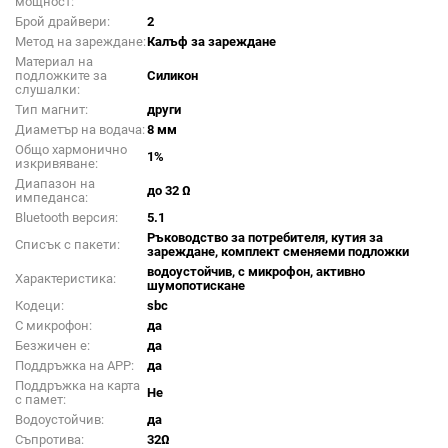
мощност:
Брой драйвери:
2
Метод на зареждане:
Калъф за зареждане
Материал на
подложките за
Силикон
слушалки:
Тип магнит:
други
Диаметър на водача:
8 мм
Общо хармонично
1%
изкривяване:
Диапазон на
до 32 Ω
импеданса:
Bluetooth версия:
5.1
Ръководство за потребителя, кутия за
Списък с пакети:
зареждане, комплект сменяеми подложки
водоустойчив, с микрофон, активно
Характеристика:
шумопотискане
Кодеци:
sbc
С микрофон:
да
Безжичен е:
да
Поддръжка на APP:
да
Поддръжка на карта
Не
с памет:
Водоустойчив:
да
Съпротива:
32Ω