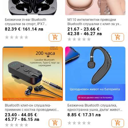
Безжични in-ear Bluetooth
M110 интелигентни преводни
слушалки за спорт, IPX7
Bluetooth слушалки с клип за ухо
водоустойчиви, дълъг живот на
и диамантено копче — лукс и
82.39
€
/
161.14 лв
21.67 - 23.66
€
/
батерията над 8 часа,
спортен стил, DIY аксесоари
42.38 - 46.27 лв
add_shopping_cart
add_shopping_cart
шумопотискане
Bluetooth клип-он слушалка-
Безжична Bluetooth слушалка,
приемник с костна проводимост,
едностранна ушна, дълъг живот
висококачествен звук,
на батерията, Bluetooth 5.3,
23.40 - 44.05
€
/
8.85
€
/
17.31 лв
шумопотискане, HD обаждания и
водоустойчива, обхват 15 m,
45.77 - 86.15 лв
add_shopping_cart
add_shopping_cart
слушане на музика
спортен стил