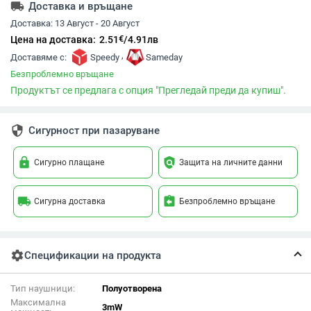
local_shipping
Доставка и връщане
Доставка:
13 Август - 20 Август
€
Цена на доставка:
2.51
/
4.91
лв
,
Доставяме с:
Speedy
Sameday
Безпроблемно връщане
Продуктът се предлага с опция "Прегледай преди да купиш".
security
Сигурност при пазаруване
lock
policy
Сигурно плащане
Защита на личните данни
local_shipping
assignment_return
Сигурна доставка
Безпроблемно връщане
settings
Спецификации на продукта
Тип наушници:
Полуотворена
Максимална
3mW