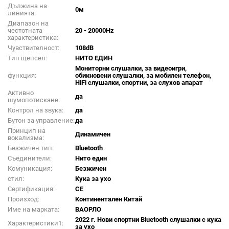
Дължина на
0м
линията:
Диапазон на
честотната
20 - 20000Hz
характеристика:
Чувствителност:
108dB
Тип щепсел:
НИТО ЕДИН
Мониторни слушалки, за видеоигри,
функция:
обикновени слушалки, за мобилен телефон,
HiFi слушалки, спортни, за слухов апарат
Активно
да
шумопотискане:
Контрол на звука:
да
Бутон за управление:
да
Принцип на
Динамичен
вокализма:
Безжичен тип:
Bluetooth
Съединители:
Нито един
Комуникация:
Безжичен
стил:
Кука за ухо
Сертификация:
CE
Произход:
Континентален Китай
Име на марката:
ВАОРЛО
2022 г. Нови спортни Bluetooth слушалки с кука
Характеристики1:
за ухо