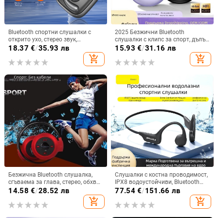
Bluetooth спортни слушалки с
2025 Безжични Bluetooth
открито ухо, стерео звук,
слушалки с клипс за спорт, дълъг
Bluetooth 5.4, обхват до 10 м,
живот на батерията,
18.37
€
/
35.93 лв
15.93
€
/
31.16 лв
живот на батерията 4–8 ч
шумопотискане, висококачествен
add_shopping_cart
add_shopping_cart
звук и комфортно носене
Безжична Bluetooth слушалка,
Слушалки с костна проводимост,
сгъваема за глава, стерео, обхват
IPX8 водоустойчиви, Bluetooth
10 м, Bluetooth 4.0, живот на
5.3, обхват до 10 m, време за
14.58
€
/
28.52 лв
77.54
€
/
151.66 лв
батерията 0–4 ч
работа 4-8 ч.
add_shopping_cart
add_shopping_cart