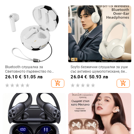
Bluetooth слушалка за
Soyto безжични слушалки за уши
Световното първенство по
със активно шумопотискане, без
футбол — частен модел,
изтичане на звук, Bluetooth 5.4,
26.10
€
/
51.05 лв
26.04
€
/
50.93 лв
персонализирана, полуин-ушна,
обхват 10 m, двуканално стерео,
add_shopping_cart
add_shopping_cart
Bluetooth 5.4, обхват 10 м, 4–8 ч
OEM персонализация
батерия, водоустойчива