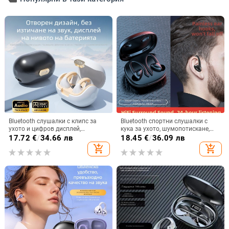
Bluetooth слушалки с клипс за
Bluetooth спортни слушалки с
ухото и цифров дисплей,
кука за ухото, шумопотискане,
Bluetooth 5.3, IPX6
Bluetooth 5.2, обхват 5 м, батерия
17.72
€
/
34.66 лв
18.45
€
/
36.09 лв
водоустойчиви, спортен стил,
>8 ч, Qualcomm чип
add_shopping_cart
add_shopping_cart
безжични стерео клипс слушалки,
частен модел, 4-8 ч живот на
батерията