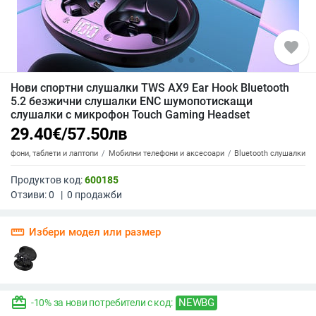
favorite
Нови спортни слушалки TWS AX9 Ear Hook Bluetooth
5.2 безжични слушалки ENC шумопотискащи
слушалки с микрофон Touch Gaming Headset
29.40
€
/
57.50
лв
елефони, таблети и лаптопи
Мобилни телефони и аксесоари
Bluetooth слушалки
Продуктов код:
600185
Отзиви:
0
|
0
продажби
straighten
Избери модел или размер
redeem
NEWBG
-10% за нови потребители с код: