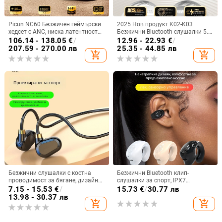
Picun NC60 Безжичен геймърски
2025 Нов продукт K02-K03
хедсет с ANC, ниска латентност
Безжични Bluetooth слушалки 5.5
за киберспорт, Bluetooth 5.4,
Монтирани за уши Бинаурални
106.14 - 138.05
€
/
12.96 - 22.93
€
/
живот на батерията над 8 часа,
стерео M76 Експорт Горещ модел
207.59 - 270.00 лв
25.35 - 44.85 лв
add_shopping_cart
add_shopping_cart
обхват 10 м
Ows
Безжични слушалки с костна
Безжични Bluetooth клип-
проводимост за бягане, дизайн
слушалки за спорт, IPX7
без вмъкване в ухото, Bluetooth
водоустойчиви, обхват до 10 м,
7.15 - 15.53
€
/
15.73
€
/
30.77 лв
5.3, водоустойчиви, живот на
Bluetooth 5.0, живот на батерията
13.98 - 30.37 лв
add_shopping_cart
add_shopping_cart
батерията над 8 часа
4–8 ч, ниска латентност за игри