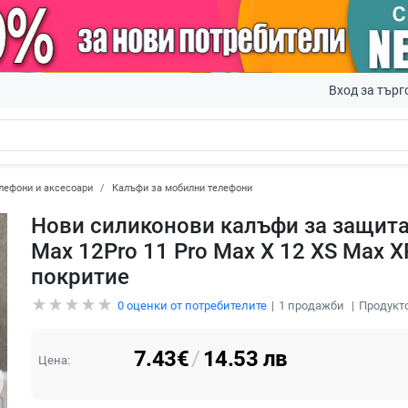
Вход за търг
лефони и аксесоари
Калъфи за мобилни телефони
Нови силиконови калъфи за защита 
Max 12Pro 11 Pro Max X 12 XS Max X
покритие
0
оценки от потребителите
1
продажби
Продукто
7.43
€
/
14.53
лв
Цена: