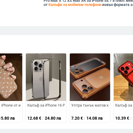
Pro Max X 12 XS Max XR за iPhone SE 7 8 плюс ме
от
Калъфи за мобилни телефони
извън формата з
рирана двойна стойка, U7
амелеонов ефект и променящ се цвят, MagSafe магнитен
 iPhone от изкуствена кожа, устойчив на падания, кафяв велурен декора
Калъф за iPhone 16 Pro Max с метална рамка в титанов цв
Ултра тънък матов калъф за iPho
Калъф за 
15.80 лв
12.68
€
/
24.80 лв
7.20
€
/
14.08 лв
10.39
€
/