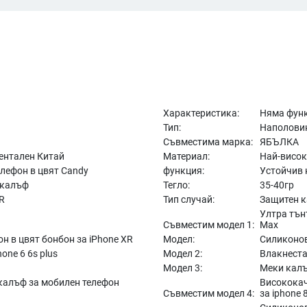
Характеристика:
Няма фун
Тип:
Наполови
Съвместима марка:
ЯБЪЛКА
ентален Китай
Материал:
Най-висок
лефон в цвят Candy
функция:
Устойчив 
 калъф
Тегло:
35-40гр
R
Тип случай:
Защитен к
Ултра тън
Съвместим модел 1:
Max
н в цвят бонбон за iPhone XR
Модел:
Силиконов
one 6 6s plus
Модел 2:
Влакнеста
Модел 3:
Меки калъ
калъф за мобилен телефон
Висококач
Съвместим модел 4:
за iphone 