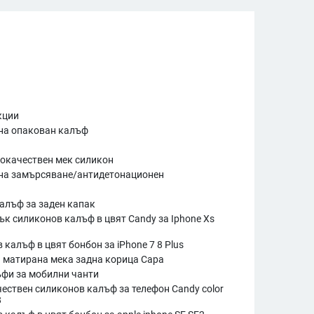
кции
на опакован калъф
окачествен мек силикон
на замърсяване/антидетонационен
алъф за заден капак
ък силиконов калъф в цвят Candy за Iphone Xs
 калъф в цвят бонбон за iPhone 7 8 Plus
 матирана мека задна корица Capa
фи за мобилни чанти
ествен силиконов калъф за телефон Candy color
8