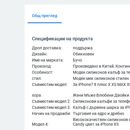
Общ преглед
Спецификации на продукта
Дроп доставка:
поддържа
Дизайн:
Обикновен
Име на марката:
Бучо
Произход:
Произведено в Китай, Контин
Особеност:
Моден силиконов калъф за те
стил:
Моден мек силиконов стилен
Съвместим модел:
За iPhone7 8 плюс X XS MAX X
хора:
Жени Мъже Влюбени Двойки
Съвместим модел 2:
Силиконови калъфи за телефо
Съвместим модел 3:
Калъф с дървена шарка за iPh
Начин на продажби:
Търговия на едро и дребно
Висококачествен силиконов 
Модел 4:
Candy цвят за iPhone XS