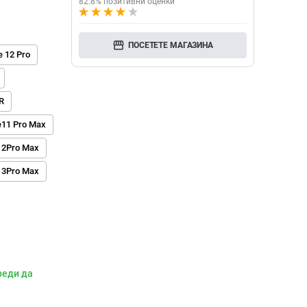
82.8% позитивни оценки
storefront
ПОСЕТЕТЕ МАГАЗИНА
e 12 Pro
R
e11 Pro Max
12Pro Max
13Pro Max
реди да