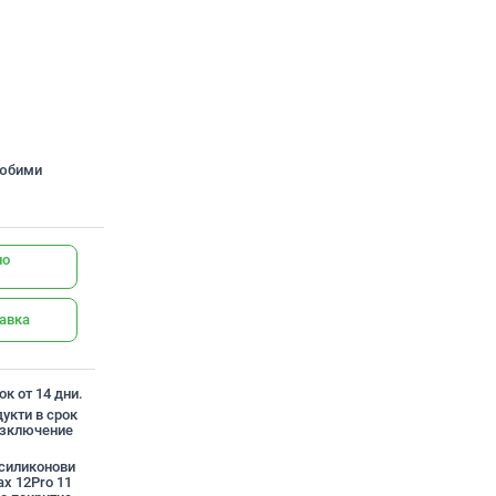
любими
но
тавка
к от 14 дни.
укти в срок
 изключение
 силиконови
ax 12Pro 11