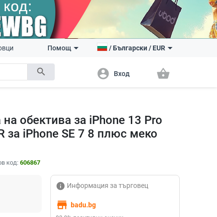
овци
Помощ
/
Български
/
EUR
search
account_circle
shopping_basket
Вход
на обектива за iPhone 13 Pro
R за iPhone SE 7 8 плюс меко
в код:
606867
info
Информация за търговец
store
badu.bg