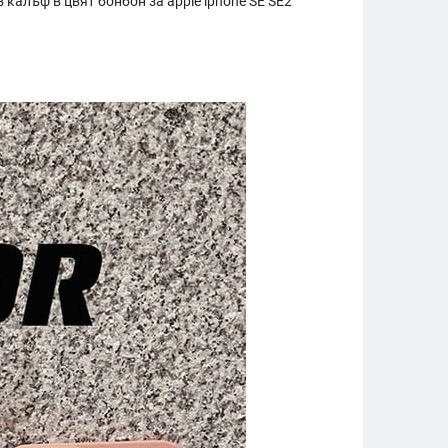
 калъф в цвят бонбон за apple iphone SE SE2