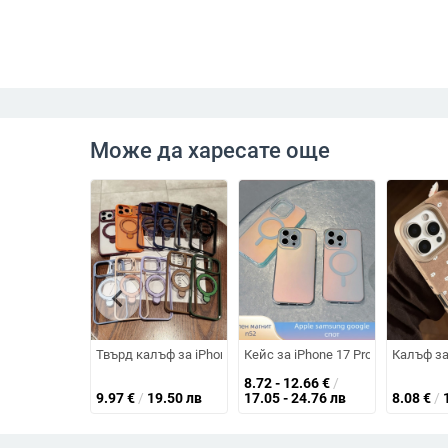
Може да харесате още
chevron_left
Твърд калъф за iPhone 17 Pro Max и iPhone 17 Air с интег
Кейс за iPhone 17 Pro с матов х
Калъф за
8.72 - 12.66
€
/
9.97
€
/
19.50 лв
17.05 - 24.76 лв
8.08
€
/