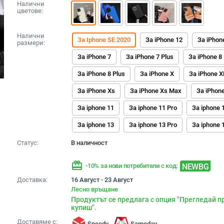
Налични
цветове:
Налични
За Iphone SE 2020
За iPhone 12
За iPhon
размери:
За iPhone 7
За iPhone 7 Plus
За iPhone 8
За iPhone 8 Plus
За iPhone X
За iPhone X
За iPhone Xs
За iPhone Xs Max
За iPhon
За iphone 11
За iphone 11 Pro
За iphone 
За iphone 13
За iphone 13 Pro
За iphone 
Статус:
В наличност
redeem
NEWBG
-10% за нови потребители с код:
Доставка:
16 Август - 23 Август
Лесно връщане
Продуктът се предлага с опция "Прегледай п
купиш".
Доставяме с:
Speedy
Sameday