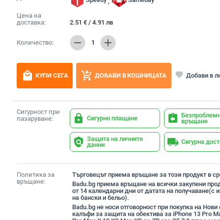
,
Цена на
доставка:
2.51
€
/
4.91
лв
remove
add
Количество:
1
local_mall
add_shopping_cart
favorite
Добави в 
КУПИ СЕГА
ДОБАВИ В КОШНИЦАТА
Сигурност при
Безпроблем
lock
assignment_return
Сигурно плащане
пазаруване:
връщане
Защита на личните
policy
local_shipping
Сигурна дос
данни
Политика за
Търговецът приема връщане за този продукт в сро
връщане:
Badu.bg приема връщане на всички закупени прод
от 14 календарни дни от датата на получаване(с
на бански и бельо).
Badu.bg не носи отговорност при покупка на Нови
калъфи за защита на обектива за iPhone 13 Pro M