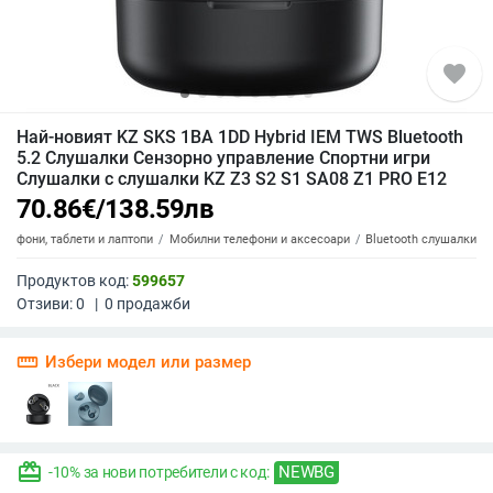
favorite
Най-новият KZ SKS 1BA 1DD Hybrid IEM TWS Bluetooth
5.2 Слушалки Сензорно управление Спортни игри
Слушалки с слушалки KZ Z3 S2 S1 SA08 Z1 PRO E12
70.86
€
/
138.59
лв
елефони, таблети и лаптопи
Мобилни телефони и аксесоари
Bluetooth слушалки
Продуктов код:
599657
Отзиви:
0
|
0
продажби
straighten
Избери модел или размер
redeem
NEWBG
-10% за нови потребители с код: