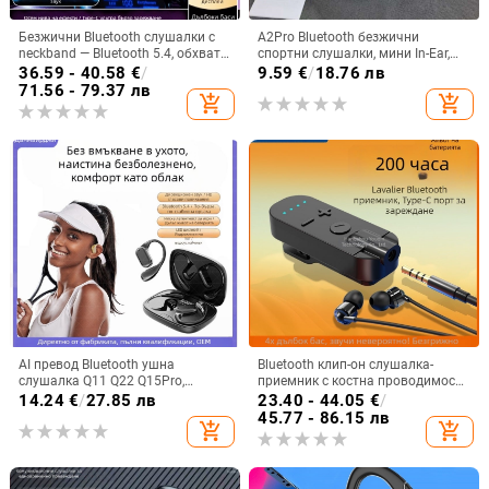
Безжични Bluetooth слушалки с
A2Pro Bluetooth безжични
neckband — Bluetooth 5.4, обхват
спортни слушалки, мини In-Ear,
10 м, живот на батерията над 8 ч,
5.3 дълга издръжливост на
36.59 - 40.58
€
/
9.59
€
/
18.76 лв
стерео звук, цифров дисплей
батерията, Macaron
71.56 - 79.37 лв
add_shopping_cart
add_shopping_cart
AI превод Bluetooth ушна
Bluetooth клип-он слушалка-
слушалка Q11 Q22 Q15Pro,
приемник с костна проводимост,
Bluetooth 5.3, обхват 10 м, време
висококачествен звук,
14.24
€
/
27.85 лв
23.40 - 44.05
€
/
на работа 4–8 ч, цифров дисплей
шумопотискане, HD обаждания и
45.77 - 86.15 лв
add_shopping_cart
add_shopping_cart
слушане на музика