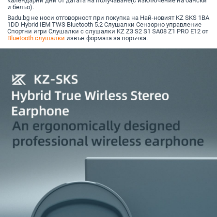
календарни дни от датата на получаване(с изключение на бански
и бельо).
Badu.bg не носи отговорност при покупка на Най-новият KZ SKS 1BA
1DD Hybrid IEM TWS Bluetooth 5.2 Слушалки Сензорно управление
Спортни игри Слушалки с слушалки KZ Z3 S2 S1 SA08 Z1 PRO E12 от
Bluetooth слушалки
извън формата за поръчка.