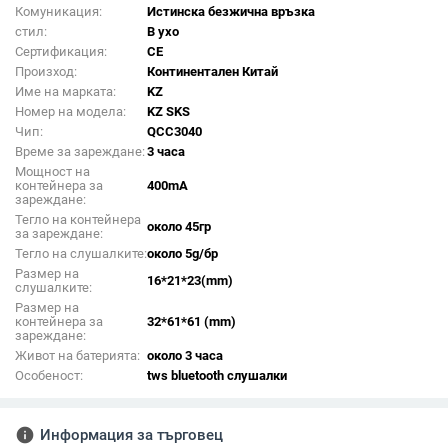
Комуникация:
Истинска безжична връзка
стил:
В ухо
Сертификация:
CE
Произход:
Континентален Китай
Име на марката:
KZ
Номер на модела:
KZ SKS
Чип:
QCC3040
Време за зареждане:
3 часа
Мощност на
контейнера за
400mA
зареждане:
Тегло на контейнера
около 45гр
за зареждане:
Тегло на слушалките:
около 5g/бр
Размер на
16*21*23(mm)
слушалките:
Размер на
контейнера за
32*61*61 (mm)
зареждане:
Живот на батерията:
около 3 часа
Особеност:
tws bluetooth слушалки
info
Информация за търговец