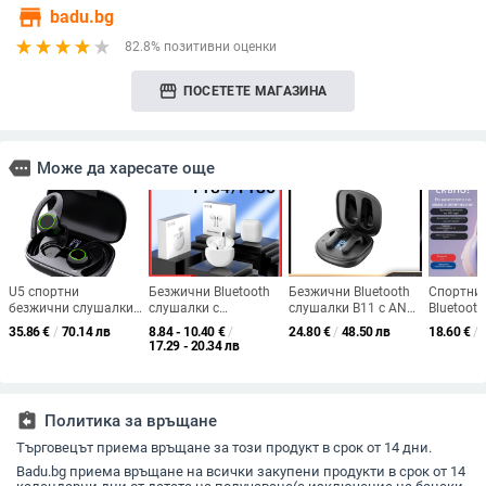
store
badu.bg
82.8% позитивни оценки
storefront
ПОСЕТЕТЕ МАГАЗИНА
more
Може да харесате още
U5 спортни
Безжични Bluetooth
Безжични Bluetooth
Спортни
безжични слушалки
слушалки с
слушалки B11 с ANC,
Bluetoot
с ушна закачалка,
управление чрез
IPX4, Bluetooth 5.0,
лента за 
35.86
€
/
70.14 лв
8.84 - 10.40
€
/
24.80
€
/
48.50 лв
18.60
€
/
TWS, IPX7, Bluetooth
докосване, стерео
стерео, до 4 ч работа
5.3, 10 м
17.29 - 20.34 лв
5.3, 4–8 ч батерия,
звук, обхват 15 м,
стерео зв
безжично зареждане
време на работа 0–4
4 ч.
ч.
assignment_return
Политика за връщане
Търговецът приема връщане за този продукт в срок от 14 дни.
Badu.bg приема връщане на всички закупени продукти в срок от 14