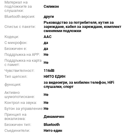
Материал на
подложките за
Силикон
слушалки:
Bluetooth версия:
други
Ръководство за потребителя, кутия за
Списък с пакети:
зареждане, кабел за зареждане, комплект
сменяеми подложки
Кодеци:
AAC
С микрофон:
да
Безжичен е:
да
Поддръжка на APP:
Не
Поддръжка на карта
Не
с памет:
Чувствителност:
116dB
Тип щепсел:
НИТО ЕДИН
за видеоигри, за мобилен телефон, HiFi
функция:
слушалки, спорт
Активно
Не
шумопотискане:
Контрол на звука:
Не
Бутон за управление:
Не
Принцип на
Динамичен
вокализма:
Безжичен тип:
Bluetooth
Съединители:
Нито един