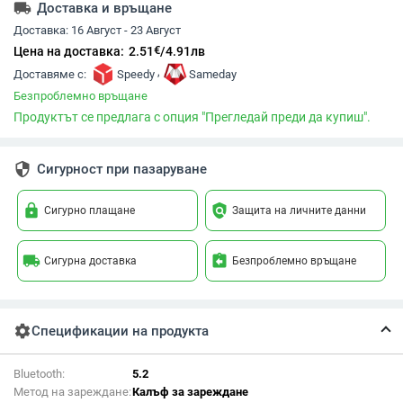
local_shipping
Доставка и връщане
Доставка:
16 Август - 23 Август
€
Цена на доставка:
2.51
/
4.91
лв
,
Доставяме с:
Speedy
Sameday
Безпроблемно връщане
Продуктът се предлага с опция "Прегледай преди да купиш".
security
Сигурност при пазаруване
lock
policy
Сигурно плащане
Защита на личните данни
local_shipping
assignment_return
Сигурна доставка
Безпроблемно връщане
settings
Спецификации на продукта
Bluetooth:
5.2
Метод на зареждане:
Калъф за зареждане