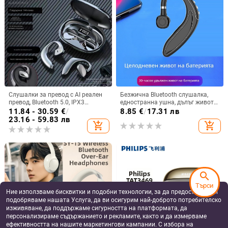
Слушалки за превод с AI реален
Безжична Bluetooth слушалка,
превод, Bluetooth 5.0, IPX3
едностранна ушна, дълъг живот
водоустойчиви, обхват 15 м, 4–8
на батерията, Bluetooth 5.3,
11.84 - 30.59
€
/
8.85
€
/
17.31 лв
ч живот на батерията
водоустойчива, обхват 15 m,
23.16 - 59.83 лв
add_shopping_cart
add_shopping_cart
спортен стил
search
Търси
Ние използваме бисквитки и подобни технологии, за да предоставяме и
подобряваме нашата Услуга, да ви осигурим най-доброто потребителско
изживяване, да поддържаме сигурността на платформата, да
персонализираме съдържанието и рекламите, както и да измерваме
ефективността на нашите маркетингови кампании. С избора на