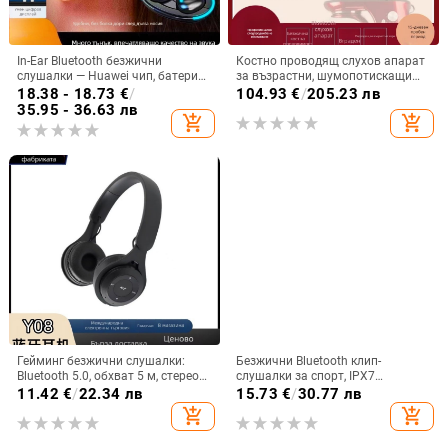
In-Ear Bluetooth безжични
Костно проводящ слухов апарат
слушалки — Huawei чип, батерия
за възрастни, шумопотискащи
над 8 часа, IPX3 водоустойчиви,
зад ухото слушалки, за лека до
18.38 - 18.73
€
/
104.93
€
/
205.23 лв
мини невидим дизайн, стерео
тежка глухота, удобен дизайн
35.95 - 36.63 лв
add_shopping_cart
add_shopping_cart
звук
Гейминг безжични слушалки:
Безжични Bluetooth клип-
Bluetooth 5.0, обхват 5 м, стерео
слушалки за спорт, IPX7
звук с шумопотискане, мулти-
водоустойчиви, обхват до 10 м,
11.42
€
/
22.34 лв
15.73
€
/
30.77 лв
точкова връзка, живот на
Bluetooth 5.0, живот на батерията
add_shopping_cart
add_shopping_cart
батерията 0–4 ч
4–8 ч, ниска латентност за игри