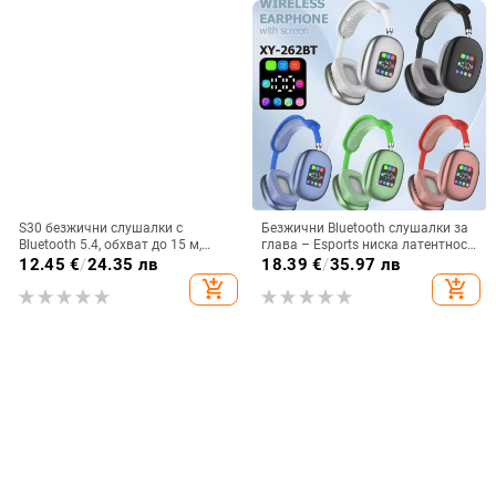
S30 безжични слушалки с
Безжични Bluetooth слушалки за
Bluetooth 5.4, обхват до 15 м,
глава – Esports ниска латентност,
стерео звук, цифров дисплей,
Bluetooth 5.3, обхват 10 м,
12.45
€
/
24.35 лв
18.39
€
/
35.97 лв
живот на батерията 4–8 ч
батерия 4–8 ч, двустранно
add_shopping_cart
add_shopping_cart
стерео