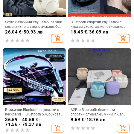
Soyto безжични слушалки за уши
Bluetooth спортни слушалки с
със активно шумопотискане, без
кука за ухото, шумопотискане,
изтичане на звук, Bluetooth 5.4,
Bluetooth 5.2, обхват 5 м, батерия
26.04
€
/
50.93 лв
18.45
€
/
36.09 лв
обхват 10 m, двуканално стерео,
>8 ч, Qualcomm чип
add_shopping_cart
add_shopping_cart
OEM персонализация
Безжични Bluetooth слушалки с
A2Pro Bluetooth безжични
neckband — Bluetooth 5.4, обхват
спортни слушалки, мини In-Ear,
10 м, живот на батерията над 8 ч,
5.3 дълга издръжливост на
36.59 - 40.58
€
/
9.59
€
/
18.76 лв
стерео звук, цифров дисплей
батерията, Macaron
71.56 - 79.37 лв
add_shopping_cart
add_shopping_cart