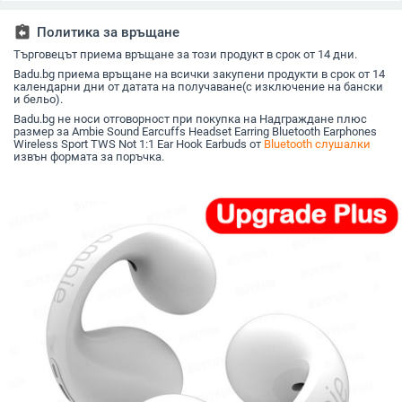
безжични
IPX4, 4–8 часа живот
вградена памет
на батерията
assignment_return
Политика за връщане
Търговецът приема връщане за този продукт в срок от 14 дни.
Badu.bg приема връщане на всички закупени продукти в срок от 14
календарни дни от датата на получаване(с изключение на бански
и бельо).
Badu.bg не носи отговорност при покупка на Надграждане плюс
размер за Ambie Sound Earcuffs Headset Earring Bluetooth Earphones
Wireless Sport TWS Not 1:1 Ear Hook Earbuds от
Bluetooth слушалки
извън формата за поръчка.