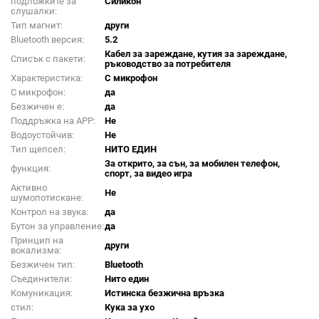
подложките за
Силикон
слушалки:
Тип магнит:
други
Bluetooth версия:
5.2
Кабел за зареждане, кутия за зареждане,
Списък с пакети:
ръководство за потребителя
Характеристика:
С микрофон
С микрофон:
да
Безжичен е:
да
Поддръжка на APP:
Не
Водоустойчив:
Не
Тип щепсел:
НИТО ЕДИН
За открито, за сън, за мобилен телефон,
функция:
спорт, за видео игра
Активно
Не
шумопотискане:
Контрол на звука:
да
Бутон за управление:
да
Принцип на
други
вокализма:
Безжичен тип:
Bluetooth
Съединители:
Нито един
Комуникация:
Истинска безжична връзка
стил:
Кука за ухо