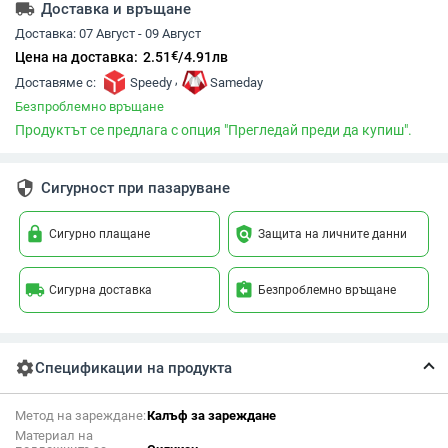
local_shipping
Доставка и връщане
Доставка:
07 Август - 09 Август
€
Цена на доставка:
2.51
/
4.91
лв
,
Доставяме с:
Speedy
Sameday
Безпроблемно връщане
Продуктът се предлага с опция "Прегледай преди да купиш".
security
Сигурност при пазаруване
lock
policy
Сигурно плащане
Защита на личните данни
local_shipping
assignment_return
Сигурна доставка
Безпроблемно връщане
settings
Спецификации на продукта
Метод на зареждане:
Калъф за зареждане
Материал на