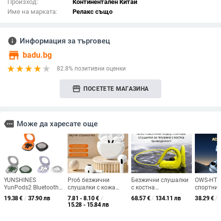
Произход:
Континентален Китай
Име на марката:
Релакс също
info
Информация за търговец
store
badu.bg
82.8% позитивни оценки
storefront
ПОСЕТЕТЕ МАГАЗИНА
more
Може да харесате още
YUNSHINES
Pro6 безжични
Безжични слушалки
OWS-HT0
YunPods2 Bluetooth
слушалки с кожа
с костна
спортни 
слушалки, TWS, полу-
текстура, за спортно
проводимост,
слушалки
19.38
€
/
37.90 лв
7.81 - 8.10
€
/
68.57
€
/
134.11 лв
38.29
€
/
въвеждащи,
бягане –
Bluetooth,
ухото – 
15.28 - 15.84 лв
шумозаглушаване,
висококачествен
водоустойчиви, за
латентно
дълбоки баси, стерео,
звук, Bluetooth 5.0,
плуване и спорт, 8 GB
музика и