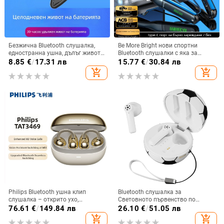
Безжична Bluetooth слушалка,
Be More Bright нови спортни
едностранна ушна, дълъг живот
Bluetooth слушалки с яка за
на батерията, Bluetooth 5.3,
врата, дълга автономия,
8.85
€
/
17.31 лв
15.77
€
/
30.84 лв
водоустойчива, обхват 15 m,
водоустойчиви, шумопотискане
add_shopping_cart
add_shopping_cart
спортен стил
за бягане
Philips Bluetooth ушна клип
Bluetooth слушалка за
слушалка – открито ухо,
Световното първенство по
безжично, Bluetooth 5.0, повече от
футбол — частен модел,
76.61
€
/
149.84 лв
26.10
€
/
51.05 лв
8 часа живот на батерията,
персонализирана, полуин-ушна,
add_shopping_cart
add_shopping_cart
водоустойчив модел TAT3469
Bluetooth 5.4, обхват 10 м, 4–8 ч