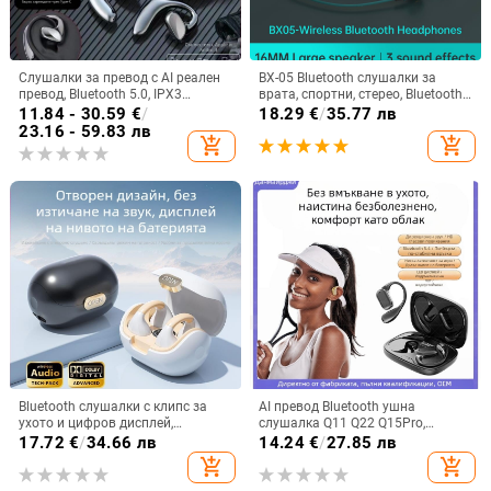
Слушалки за превод с AI реален
BX-05 Bluetooth слушалки за
превод, Bluetooth 5.0, IPX3
врата, спортни, стерео, Bluetooth
водоустойчиви, обхват 15 м, 4–8
5.0, обхват 10 м, живот на
11.84 - 30.59
€
/
18.29
€
/
35.77 лв
ч живот на батерията
батерията над 8 ч
23.16 - 59.83 лв
add_shopping_cart
add_shopping_cart
Bluetooth слушалки с клипс за
AI превод Bluetooth ушна
ухото и цифров дисплей,
слушалка Q11 Q22 Q15Pro,
Bluetooth 5.3, IPX6
Bluetooth 5.3, обхват 10 м, време
17.72
€
/
34.66 лв
14.24
€
/
27.85 лв
водоустойчиви, спортен стил,
на работа 4–8 ч, цифров дисплей
add_shopping_cart
add_shopping_cart
безжични стерео клипс слушалки,
частен модел, 4-8 ч живот на