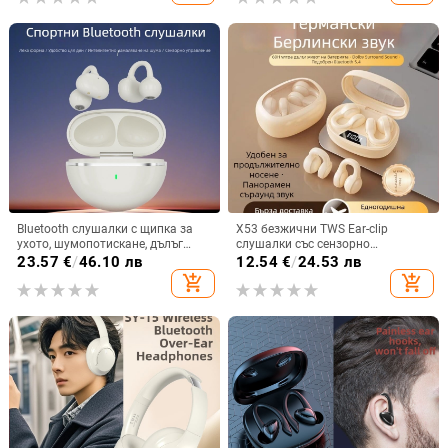
батерия, водоустойчива
Bluetooth слушалки с щипка за
X53 безжични TWS Ear-clip
ухото, шумопотискане, дълъг
слушалки със сензорно
живот на батерията >8 ч, стерео
докосване, шумопотискане и
23.57
€
/
46.10 лв
12.54
€
/
24.53 лв
звук, обхват 10 м, Bluetooth 5.4
цифров дисплей
add_shopping_cart
add_shopping_cart