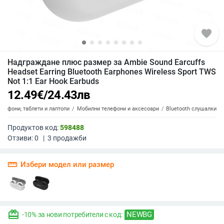
favorite
Надграждане плюс размер за Ambie Sound Earcuffs
Headset Earring Bluetooth Earphones Wireless Sport TWS
Not 1:1 Ear Hook Earbuds
12.49
€
/
24.43
лв
елефони, таблети и лаптопи
Мобилни телефони и аксесоари
Bluetooth слушалки
Продуктов код:
598488
Отзиви:
0
|
3
продажби
straighten
Избери модел или размер
redeem
NEWBG
-10% за нови потребители с код: