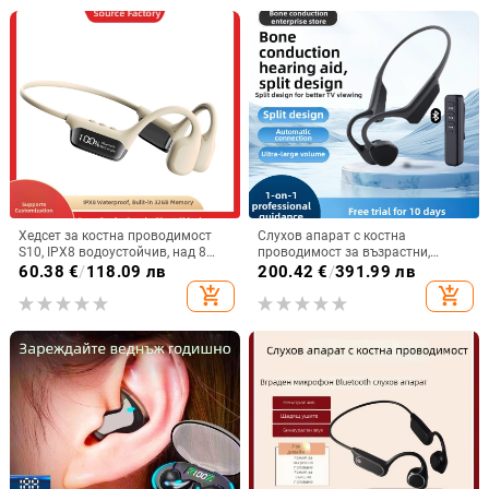
батерията
Хедсет за костна проводимост
Слухов апарат с костна
S10, IPX8 водоустойчив, над 8
проводимост за възрастни,
часа работа, Bluetooth 5.4,
двустранен, Bluetooth,
60.38
€
/
118.09 лв
200.42
€
/
391.99 лв
цифров дисплей
водоустойчив, интелигентно
add_shopping_cart
add_shopping_cart
устройство за слух