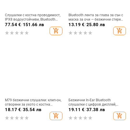
Слушалки с костна проводимост,
Bluetooth лента за глава за сън с
IPX8 водоустойчиви, Bluetooth
маска за очи — безжични стерео
5.3, обхват до 10 m, време за
слушалки, Bluetooth 5.4, обхват
77.54
€
/
151.66 лв
13.19
€
/
25.80 лв
работа 4-8 ч.
15 м, над 8 ч батерия, за
add_shopping_cart
add_shopping_cart
разговори и музика
M79 безжични слушалки: клип-он,
Безжични In-Ear Bluetooth
отворени за ухото с костна
слушалки с цифров дисплей,
проводимост, истински
ниска латентност за гейминг, 4–8
18.17
€
/
35.54 лв
19.11
€
/
37.38 лв
безжични, Bluetooth 5.4, IPX6
ч. работа, Bluetooth 5.3
add_shopping_cart
add_shopping_cart
водоустойчиви, до 4 часа работа