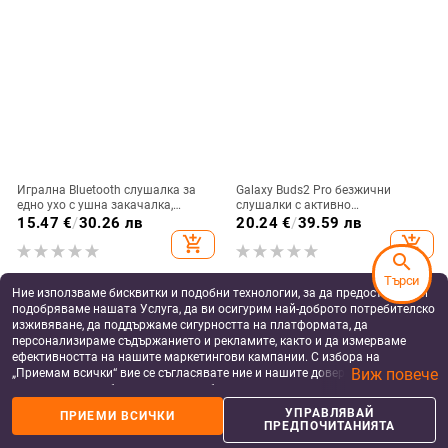
Игрална Bluetooth слушалка за
Galaxy Buds2 Pro безжични
едно ухо с ушна закачалка,
слушалки с активно
Bluetooth 5.0, живот на батерията
шумопотискане, корпус от
15.47
€
/
30.26 лв
20.24
€
/
39.59 лв
над 8 ч, IPX3 водоустойчивост
стоманена мрежа R510
add_shopping_cart
add_shopping_cart
search
Търси
Ние използваме бисквитки и подобни технологии, за да предоставяме и
подобряваме нашата Услуга, да ви осигурим най-доброто потребителско
изживяване, да поддържаме сигурността на платформата, да
персонализираме съдържанието и рекламите, както и да измерваме
ефективността на нашите маркетингови кампании. С избора на
Виж повече
„Приемам всички“ вие се съгласявате ние и нашите доверени партньори
да съхраняваме бисквитки и подобни технологии на вашето устройство
за рекламни и аналитични цели. Можете по всяко време да управлявате
УПРАВЛЯВАЙ
ПРИЕМИ ВСИЧКИ
своите предпочитания, като натиснете „Управлявай предпочитанията“.
ПРЕДПОЧИТАНИЯТА
За повече информация, моля, вижте нашата
Политика за защита на