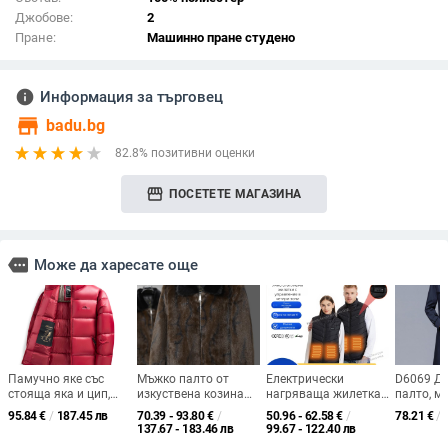
Джобове:
2
Пране:
Машинно пране студено
info
Информация за търговец
store
badu.bg
82.8% позитивни оценки
storefront
ПОСЕТЕТЕ МАГАЗИНА
more
Може да харесате още
Памучно яке със
Мъжко палто от
Електрически
D6069 Дъ
стояща яка и цип,
изкуствена козина
нагряваща жилетка
палто, м
полиестерен външен
със средна дължина,
с 26 зони на
Slim-Fit с
95.84
€
/
187.45 лв
70.39 - 93.80
€
/
50.96 - 62.58
€
/
78.21
€
/
слой и подплата,
флорален принт, яка
нагряване,
удължен
137.67 - 183.46 лв
99.67 - 122.40 лв
пълнеж от памук,
с обръщане надолу,
четириконтролна
яка в сти