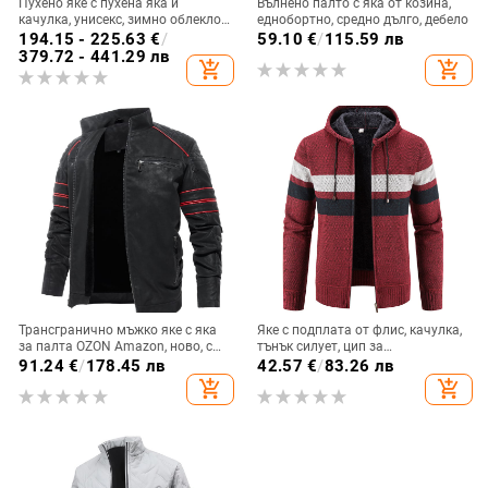
Пухено яке с пухена яка и
Вълнено палто с яка от козина,
качулка, унисекс, зимно облекло,
еднобортно, средно дълго, дебело
56–60% пух, 550 пухова сила,
194.15 - 225.63
€
/
59.10
€
/
115.59 лв
дишащо
379.72 - 441.29 лв
add_shopping_cart
add_shopping_cart
Трансгранично мъжко яке с яка
Яке с подплата от флис, качулка,
за палта OZON Amazon, ново, с
тънък силует, цип за
висока яка и закачалка,
закопчаване, модел с цветово
91.24
€
/
178.45 лв
42.57
€
/
83.26 лв
ежедневие, удебелено мъжко
съчетаване
add_shopping_cart
add_shopping_cart
есенно и зимно яке от кожа