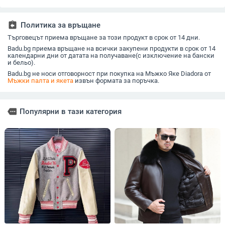
свободен крой, 3D
цип, свободна
система за
еднобор
джобове
кройка
температура,
найлонова външна
assignment_return
Политика за връщане
част, полиестер
пълнеж
Търговецът приема връщане за този продукт в срок от 14 дни.
Badu.bg приема връщане на всички закупени продукти в срок от 14
календарни дни от датата на получаване(с изключение на бански
и бельо).
Badu.bg не носи отговорност при покупка на Мъжко Яке Diadora от
Мъжки палта и якета
извън формата за поръчка.
more
Популярни в тази категория