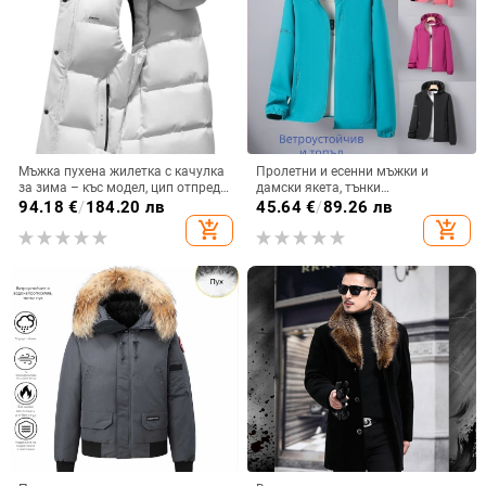
Мъжка пухена жилетка с качулка
Пролетни и есенни мъжки и
за зима – къс модел, цип отпред,
дамски якета, тънки
стояща яка, дебела материя,
ветроустойчиви и водоустойчиви
94.18
€
/
184.20 лв
45.64
€
/
89.26 лв
пълнеж: пух от патица, обем пух
якета за двойки с голям размер,
add_shopping_cart
add_shopping_cart
600, антибактериална и
ежедневни якета за
ветроустойчива
планинарство