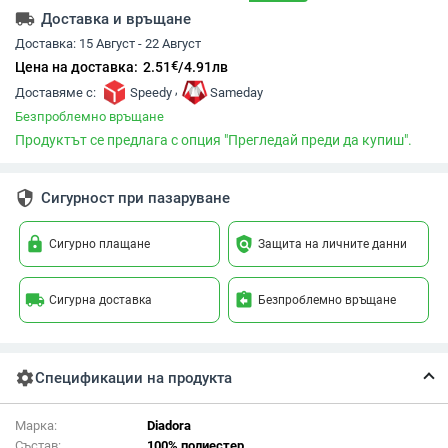
local_shipping
Доставка и връщане
Доставка:
15 Август - 22 Август
€
Цена на доставка:
2.51
/
4.91
лв
,
Доставяме с:
Speedy
Sameday
Безпроблемно връщане
Продуктът се предлага с опция "Прегледай преди да купиш".
security
Сигурност при пазаруване
lock
policy
Сигурно плащане
Защита на личните данни
local_shipping
assignment_return
Сигурна доставка
Безпроблемно връщане
settings
Спецификации на продукта
Марка:
Diadora
Състав:
100% полиестер