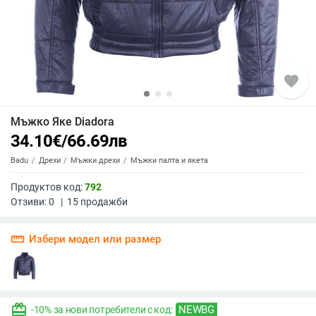
favorite
Мъжко Яке Diadora
34.10
€
/
66.69
лв
Badu
Дрехи
Мъжки дрехи
Мъжки палта и якета
Продуктов код:
792
Отзиви:
0
|
15
продажби
straighten
Избери модел или размер
redeem
NEWBG
-10% за нови потребители с код: