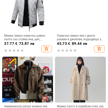
Мъжко зимно памучно шевно
Памучно зимно яке с дълги
палто със стойка яка, цип,
ръкави и джобове, подходящо за
пълнеж от памук, полиестерна
мъже, с европейски и
37.77
€
/
73.87 лв
45.73
€
/
89.44 лв
материя
американски модели, жълта
add_shopping_cart
add_shopping_cart
подплата, 3D дигитален печат,
различни модели, свободно и
удобно.
Американско ретро кожено яке
Мъжко палто в корейски стил, къс