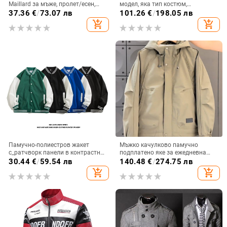
Maillard за мъже, пролет/есен,
модел, яка тип костюм,
елегантен дизайн, чиста кройка,
еднобортно закопчаване,
37.36
€
/
73.07 лв
101.26
€
/
198.05 лв
ревер, летателно яке
модална тъкан
add_shopping_cart
add_shopping_cart
Памучно-полиестров жакет
Мъжко качулково памучно
с_ратчворк панели в контрастни
подплатено яке за ежедневна
цветове, без яка, едноредово
употреба
30.44
€
/
59.54 лв
140.48
€
/
274.75 лв
закопчаване, свободен силует,
add_shopping_cart
add_shopping_cart
подплата полиестер