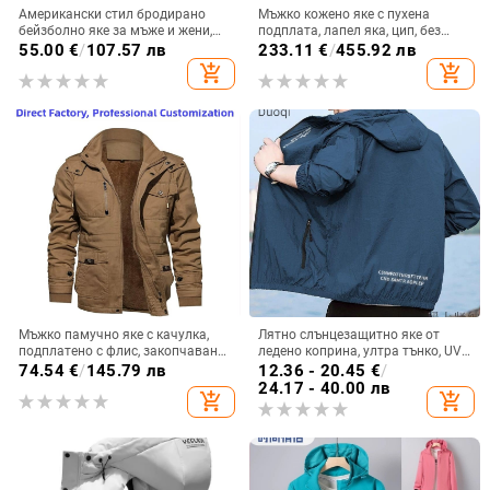
Американски стил бродирано
Мъжко кожено яке с пухена
бейзболно яке за мъже и жени,
подплата, лапел яка, цип, без
пролетно-есенно, стилно и
качулка, от естествена кожа
55.00
€
/
107.57 лв
233.11
€
/
455.92 лв
универсално ежедневно връхно
add_shopping_cart
add_shopping_cart
облекло
Мъжко памучно яке с качулка,
Лятно слънцезащитно яке от
подплатено с флис, закопчаване
ледено коприна, ултра тънко, UV
с цип, махаща се подплата,
защита, стилно и универсално
74.54
€
/
145.79 лв
12.36 - 20.45
€
/
странични джобове
24.17 - 40.00 лв
add_shopping_cart
add_shopping_cart