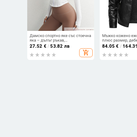
Дамско спортно яке със стоечна
Мъжко кожено еже
яка – дълъг ръкав,
плюс размер, деб
бързосъхнещ, прилягащ силует,
яке с поларена по
27.52
€
/
53.82 лв
84.05
€
/
164.3
с цип
средна и по-възра
add_shopping_cart
вълнена яка