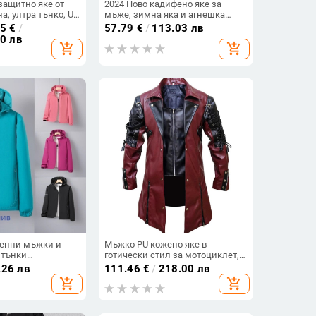
защитно яке от
2024 Ново кадифено яке за
а, ултра тънко, UV
мъже, зимна яка и агнешка
о и универсално
кожа с подплата от полар,
45
€
/
57.79
€
/
113.03 лв
удебелени мъжки топли
00 лв
add_shopping_cart
add_shopping_cart
памучни дрехи
сенни мъжки и
Мъжко PU кожено яке в
 тънки
готически стил за мотоциклет,
и и
стимпанк ретро
.26 лв
111.46
€
/
218.00 лв
 якета за двойки
add_shopping_cart
add_shopping_cart
ер, ежедневни
инарство