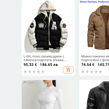
L-6XL плюс размер дрехи с
Мъжко памучно яке
памучна подплата, мъжки,
подплатено с фли
фалшиви двукомпонентни
с цип, махаща се 
95.33
€
/
186.45 лв
74.54
€
/
145.7
кърпи, бродирани, модни, с
странични джобо
add_shopping_cart
качулка, дрехи за влюбени