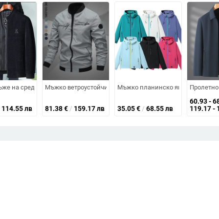
ж, черно-златен цвят, яка с изправен дизайн
 дебела изолация; средна дължина 65–80 см; стояща яка; цип
ъже на средна възраст и възрастни, пролетно-есенно неформално външн
Мъжко ветроустойчиво яке за планински преходи, Casual с
Мъжко планинско яке с качулка (
Пролетно 
60.93 - 6
114.55 лв
81.38
€
/
159.17 лв
35.05
€
/
68.55 лв
119.17 - 