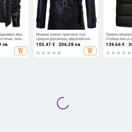
дневно яке,
Мъжки кожен тренчкот със
Пухено мъжко 
ел мъж, зимно
средна дължина, европейски
стояща яка и ц
дплата, за
размер, корейски костюм, яка,
патици, дълж
9 лв
105.47
€
/
206.28 лв
134.66
€
/
2
стни хора с
кожено ежедневно модно палто
cm
add_shopping_cart
add_shopping_cart
с колан