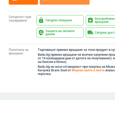
Сигурност при
Безпроблем
lock
assignment_return
Сигурно плащане
пазаруване:
връщане
Защита на личните
policy
local_shipping
Сигурна дос
данни
Политика за
Търговецът приема връщане за този продукт в сро
връщане:
Badu.bg приема връщане на всички закупени прод
от 14 календарни дни от датата на получаване(с
на бански и бельо).
Badu.bg не носи отговорност при покупка на Мъжк
Качулка Brave Soul от
Мъжки палта и якета
извън
поръчка.