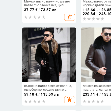
Мъжко зимно памучно шевно
Мъжко палто от и
палто със стойка яка, цип,
норка с дълги рък
пълнеж от памук, полиестерна
зимно палто с кач
37.77
€
/
73.87 лв
112.66 - 126.8
материя
удебелено
220.34 - 248.1
add_shopping_cart
Вълнено палто с яка от козина,
Мъжко кожено яке
еднобортно, средно дълго,
подплата, лапел як
дебело
качулка, от естес
59.10
€
/
115.59 лв
233.11
€
/
455.
add_shopping_cart