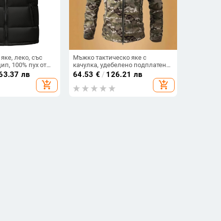
яке, леко, със
Мъжко тактическо яке с
ип, 100% пух от
качулка, удебелено подплатено
ина около 50–65
с флис, памучно-смесена тъкан
63.37 лв
64.53
€
/
126.21 лв
(81% полиестер), множество
add_shopping_cart
add_shopping_cart
джобове, подходящо за есен