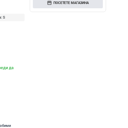
storefront
ПОСЕТЕТЕ МАГАЗИНА
а:
S
реди да
любими