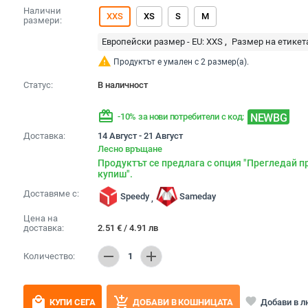
Налични
XXS
XS
S
M
размери:
Европейски размер - EU:
XXS
Размер на етикет
warning
Продуктът е умален с 2 размер(а).
Статус:
В наличност
redeem
NEWBG
-10% за нови потребители с код:
Доставка:
14 Август - 21 Август
Лесно връщане
Продуктът се предлага с опция "Прегледай п
купиш".
Доставяме с:
Speedy
Sameday
,
Цена на
доставка:
2.51
€
/
4.91
лв
remove
add
Количество:
1
local_mall
add_shopping_cart
favorite
Добави в 
КУПИ СЕГА
ДОБАВИ В КОШНИЦАТА