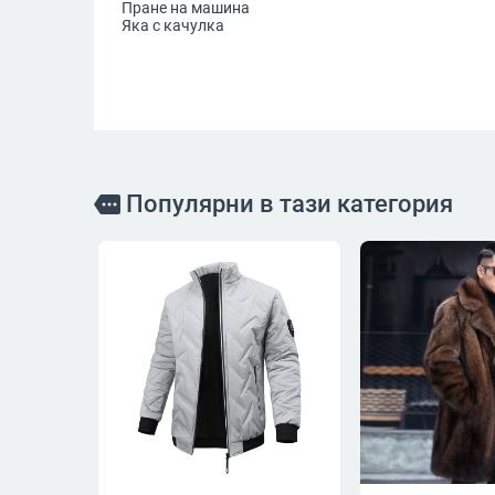
Пране на машина
Яка с качулка
Популярни в тази категория
more