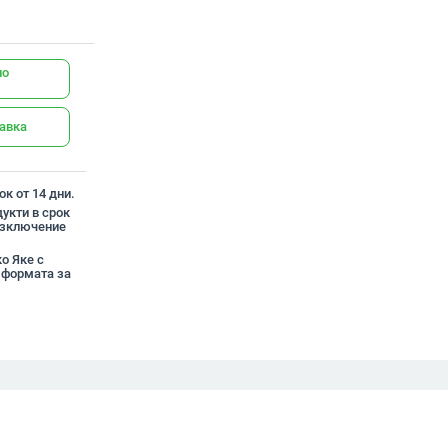
но
тавка
к от 14 дни.
укти в срок
 изключение
о Яке с
 формата за