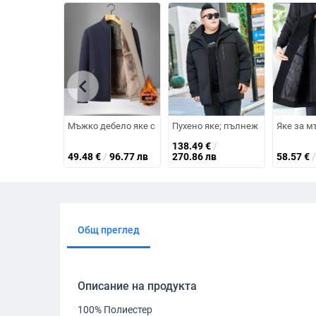
chevron_left
Мъжко дебело яке с поларена подплата и памучно пълне
Пухено яке; пълнеж 85–90% пух;
Яке за м
138.49
€
/
49.48
€
/
96.77 лв
270.86 лв
58.57
€
/
Общ преглед
Описание на продукта
100% Полиестер