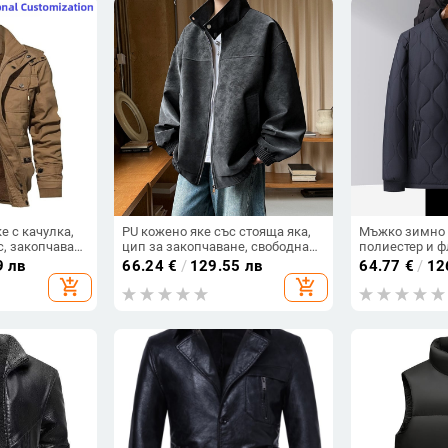
 с качулка,
PU кожено яке със стояща яка,
Мъжко зимно я
с, закопчаване
цип за закопчаване, свободна
полиестер и ф
подплата,
кройка — Пролет 2025
прилепена кро
9 лв
66.24
€
/
129.55 лв
64.77
€
/
12
ве
закопчаване, 
add_shopping_cart
add_shopping_cart