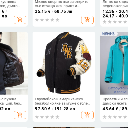
зкуствена
Мъжко спортно яке за открито
Лятно слънце
ави, дълго
със стояща яка, принт и
ледено коприн
улка,
свободна кройка
защита, стилн
5
€
/
35.15
€
/
68.75 лв
12.36 - 20.
0 лв
24.17 - 40.
add_shopping_cart
add_shopping_cart
 с пухена
Европейско и американско
Пролетни и е
а, цип, без
бейзболно яке за мъже с големи
дамски якета,
твена кожа
размери, модерна марка за
ветроустойчив
92 лв
97.80
€
/
191.28 лв
45.64
€
/
89
пролет и есен, широко
водоустойчиви
add_shopping_cart
add_shopping_cart
универсално облекло, готино
с голям разм
ежедневно яке
якета за план