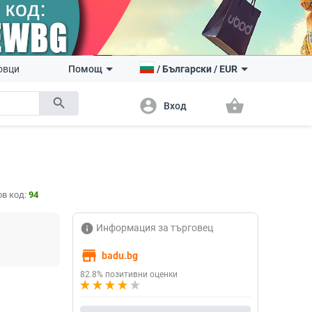
овци
Помощ
/
Български
/
EUR
search
account_circle
shopping_basket
Вход
в код:
94
info
Информация за търговец
store
badu.bg
82.8% позитивни оценки