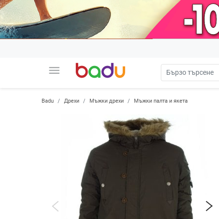
menu
Badu
Дрехи
Мъжки дрехи
Мъжки палта и якета