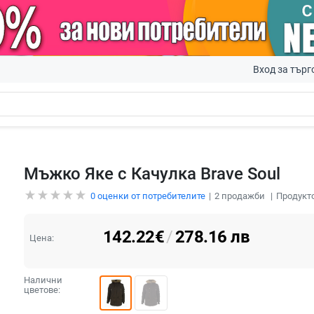
Вход за търг
Мъжко Яке с Качулка Brave Soul
0
оценки от потребителите
2
продажби
Продукто
142.22
€
/
278.16
лв
Цена:
Налични
цветове: