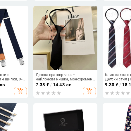
нти с
Детска вратовръзка –
Клип за яка с 
 4 щипки, X-
найлонова нишка, монохромен
Детски стил |
 регулируеми
ромбов модел, стрелковиден
Zhejiang
 лв
7.38
€
/
14.43 лв
9.30
€
/
18.
о облекло
стил, декоративно цветче за яка
add_shopping_cart
add_shopping_cart