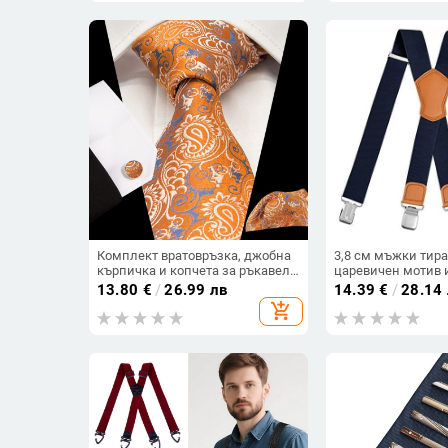
Комплект вратовръзка, джобна
3,8 см мъжки тира
кърпичка и копчета за ръкавели
царевичен мотив и
| жакард Paisley мотив |
образни, унисекс
13.80
€
/
26.99 лв
14.39
€
/
28.14
полиестерна прежда | диаметър
тиранти за работн
add_shopping_cart
копчета 1.5 cm