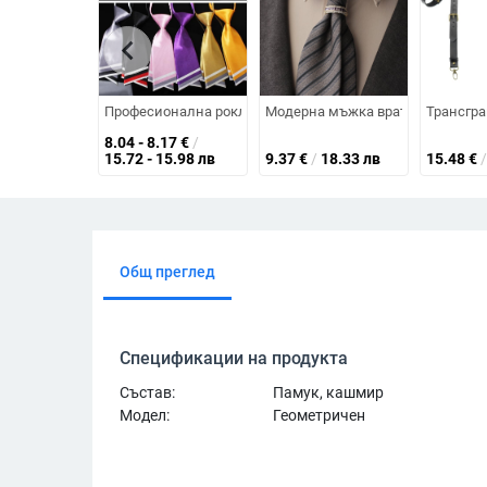
chevron_left
Професионална рокля в корейски стил, дамска малка вра
Модерна мъжка вратовръзка, биз
Трансгра
8.04 - 8.17
€
/
15.72 - 15.98 лв
9.37
€
/
18.33 лв
15.48
€
/
Общ преглед
Спецификации на продукта
Състав:
Памук, кашмир
Модел:
Геометричен