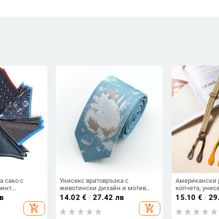
а сако с
Унисекс вратовръзка с
Американски 
ринт
животински дизайн и мотив
копчета, унис
тер; Принт:
цвете за яка — полиестерна
кръстосани от
в
14.02
€
/
27.42 лв
15.10
€
/
29
тил: вечерно
прежда, марка Poof Ding Bear
регулируема 
add_shopping_cart
add_shopping_cart
: печат;
еластичност
н печат)