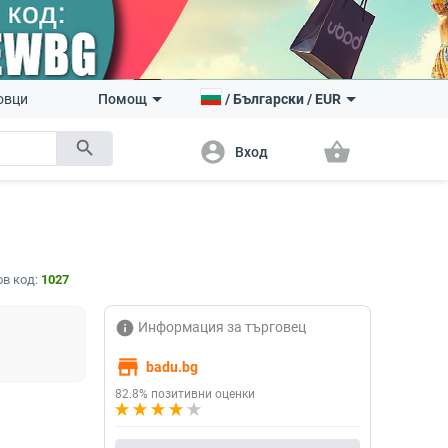
овци
Помощ
/
Български
/
EUR
search
account_circle
shopping_basket
Вход
в код:
1027
info
Информация за търговец
store
badu.bg
82.8% позитивни оценки