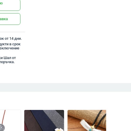
но
тавка
к от 14 дни.
укти в срок
 изключение
ки Шал от
поръчка.