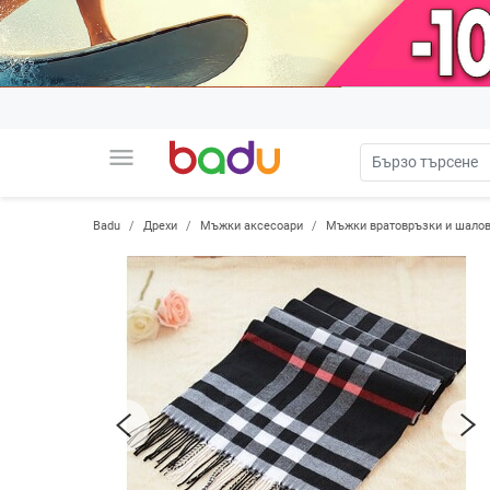
menu
Badu
Дрехи
Мъжки аксесоари
Мъжки вратовръзки и шало