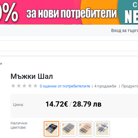
Вход за търг
ве
Мъжки Шал
0
оценки от потребителите
4
продажби
Продукто
14.72
€
/
28.79
лв
Цена:
Налични
цветове: