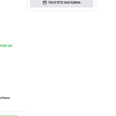
storefront
ПОСЕТЕТЕ МАГАЗИНА
реди да
любими