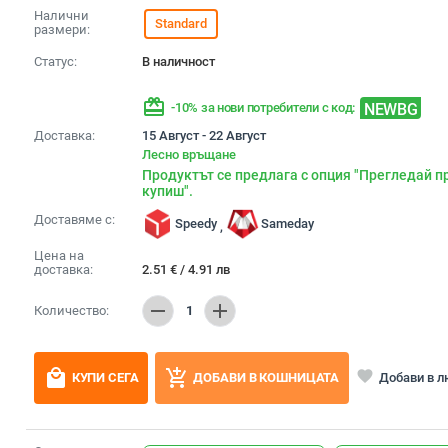
Налични
Standard
размери:
Статус:
В наличност
redeem
NEWBG
-10% за нови потребители с код:
Доставка:
15 Август - 22 Август
Лесно връщане
Продуктът се предлага с опция "Прегледай п
купиш".
Доставяме с:
Speedy
Sameday
,
Цена на
доставка:
2.51
€
/
4.91
лв
remove
add
Количество:
1
local_mall
add_shopping_cart
favorite
Добави в 
КУПИ СЕГА
ДОБАВИ В КОШНИЦАТА