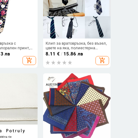
връзка с
Клип за вратовръзка, без възел,
флорален принт,
цвете на яка, полиестерна
ен, пролет 2024
подплата, за възрастни
93 лв
8.11
€
/
15.86 лв
add_shopping_cart
add_shopping_cart