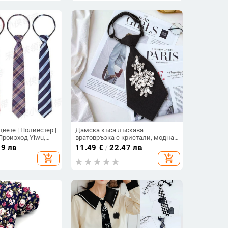
цвете | Полиестер |
Дамска къса лъскава
 Произход Yiwu,
вратовръзка с кристали, модна
сладка безплатна вратовръзка,
19 лв
11.49
€
/
22.47 лв
бяла риза, аксесоари за
add_shopping_cart
add_shopping_cart
вратовръзка