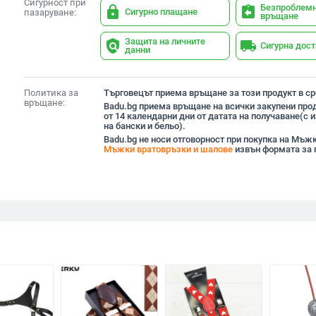
Сигурност при
Безпроблем
lock
assignment_return
Сигурно плащане
пазаруване:
връщане
Защита на личните
policy
local_shipping
Сигурна дос
данни
Политика за
Търговецът приема връщане за този продукт в сро
връщане:
Badu.bg приема връщане на всички закупени прод
от 14 календарни дни от датата на получаване(с
на бански и бельо).
Badu.bg не носи отговорност при покупка на Мъж
Мъжки вратовръзки и шалове
извън формата за 