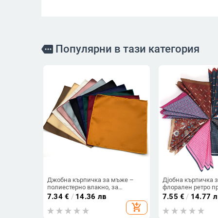
Популярни в тази категория
more
Джобна кърпичка за мъже –
Дjобна кърпичка з
полиестерно влакно, за
флорален ретро п
възрастни, пролет 2024
(Материал: полиес
7.34
€
/
14.36 лв
7.55
€
/
14.77 л
флорални цветя; С
add_shopping_cart
облекло; Обработка
Процес: двустране