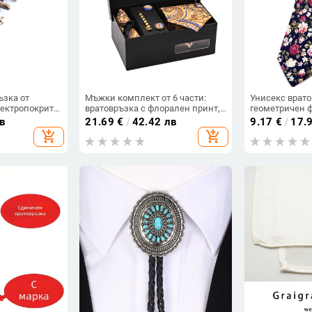
ъзка от
Мъжки комплект от 6 части:
Унисекс врато
ектропокрита,
вратовръзка с флорален принт,
геометричен 
жки аксесоар
жакардово тъкане, полиестер
полиестер-сат
в
21.69
€
/
42.42 лв
9.17
€
/
17.
add_shopping_cart
add_shopping_cart