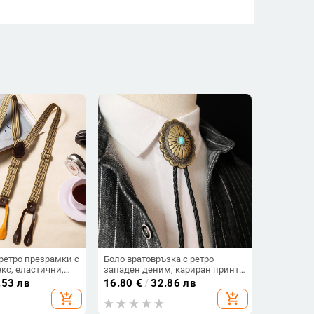
ретро презрамки с
Боло вратовръзка с ретро
екс, еластични,
западен деним, кариран принт,
зад, 6 клипа,
ръчна изработка, унисекс
.53 лв
16.80
€
/
32.86 лв
дължина, силна
add_shopping_cart
add_shopping_cart