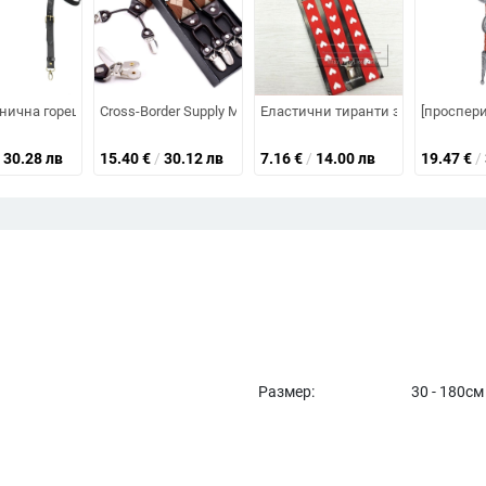
товръзка, японски стил, папионка, колежански стил, яка, цвете, панде
нес официална, корейски стил, професионална, ежедневна, ретро, пол
нична гореща разпродажба на Amazon Мъжки кожен колан за задържане
Cross-Border Supply Мъжки еластичен регулируем колан 
Еластични тиранти за възрастни
[проспер
30.28 лв
15.40
€
/
30.12 лв
7.16
€
/
14.00 лв
19.47
€
/
Размер:
30 - 180см