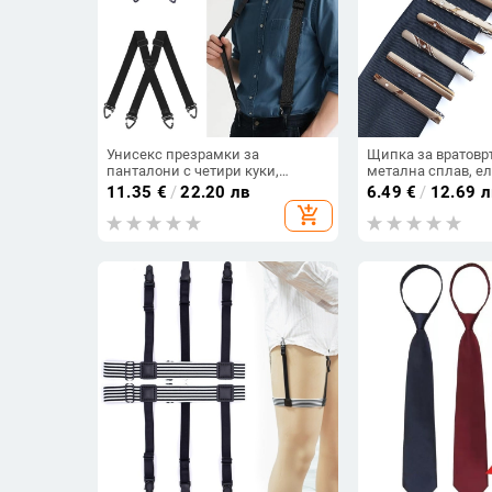
Унисекс презрамки за
Щипка за вратовр
панталони с четири куки,
метална сплав, ел
еластични презрамки за бизнес
буквен мотив, мъ
11.35
€
/
22.20 лв
6.49
€
/
12.69 л
панталони, регулиеми 3,5×120
add_shopping_cart
cm