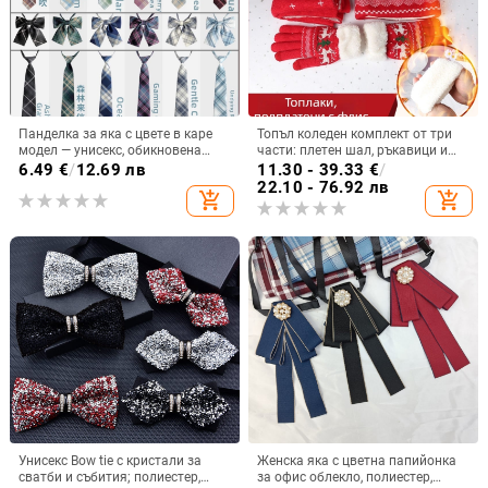
Панделка за яка с цвете в каре
Топъл коледен комплект от три
модел — унисекс, обикновена
части: плетен шал, ръкавици и
ширина
рокля с поларена подплата, с
6.49
€
/
12.69 лв
11.30 - 39.33
€
/
рисунки на елени и снежинки
22.10 - 76.92 лв
add_shopping_cart
add_shopping_cart
Унисекс Bow tie с кристали за
Женска яка с цветна папийонка
сватби и събития; полиестер,
за офис облекло, полиестер,