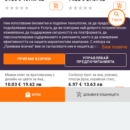
дизайн
Yun, за жени
add_shopping_cart
add_shopping_cart
search
Търси
Ние използваме бисквитки и подобни технологии, за да предоставяме и
подобряваме нашата Услуга, да ви осигурим най-доброто потребителско
изживяване, да поддържаме сигурността на платформата, да
персонализираме съдържанието и рекламите, както и да измерваме
ефективността на нашите маркетингови кампании. С избора на
Виж повече
„Приемам всички“ вие се съгласявате ние и нашите доверени партньори
да съхраняваме бисквитки и подобни технологии на вашето устройство
за рекламни и аналитични цели. Можете по всяко време да управлявате
УПРАВЛЯВАЙ
ПРИЕМИ ВСИЧКИ
своите предпочитания, като натиснете „Управлявай предпочитанията“.
ПРЕДПОЧИТАНИЯТА
За повече информация, моля, вижте нашата
Политика за защита на
данните
.
Мъжки клип за вратовръзка с
Corduroy бант за яка, унисекс,
дизайн на цвете за яка,
плосък връх, корейски стил,
персонализирана обработка,
сатенено покритие, подплата от
10.03
€
/
19.62 лв
6.97
€
/
13.63 лв
индивидуално опаковано
corduroy
add_shopping_cart
add_shopping_cart
local_mall
add_shopping_cart
КУПИ
ДОБАВИ В КОШНИЦАТА