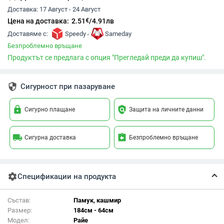
Доставка:
17 Август - 24 Август
€
Цена на доставка:
2.51
/
4.91
лв
,
Доставяме с:
Speedy
Sameday
Безпроблемно връщане
Продуктът се предлага с опция "Прегледай преди да купиш".
security
Сигурност при пазаруване
lock
policy
Сигурно плащане
Защита на личните данни
local_shipping
assignment_return
Сигурна доставка
Безпроблемно връщане
settings
Спецификации на продукта
Състав:
Памук, кашмир
Размер:
184см - 64см
Модел:
Райе