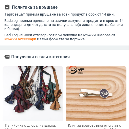
(ръчна изработка;
монохро
assignment_return
Политика за връщане
райета принт;
геометри
полиестерна
Търговецът приема връщане за този продукт в срок от 14 дни.
подплата; бродерия)
Badu.bg приема връщане на всички закупени продукти в срок от 14
календарни дни от датата на получаване(с изключение на бански
и бельо).
Badu.bg не носи отговорност при покупка на Мъжки Шалове от
Мъжки аксесоари
извън формата за поръчка.
more
Популярни в тази категория
Папийонка с флорална шарка,
Клип за вратовръзка от сплав с