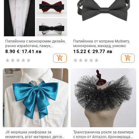
Папийонка с монохромен дизайн,
Папийонка от коприна Mulberry,
ръчно изработена, памук,
монохромна, жакард, унисекс
унисекс, модерен
8.90
€
/
17.41 лв
15.22
€
/
29.77 лв
add_shopping_cart
add_shopping_cart
JK моряшка униформа за
Трансгранична рокля за вампири
момичета, агат материал, детска,
с клоун от Amazon, бронзираща