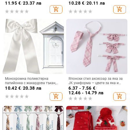
форма съзвездие, цвете на яка
пухкава фалшива яка с много
11.95
€
/
23.37 лв
10.28
€
/
20.11 лв
плисета и подвижна яка
add_shopping_cart
add_shopping_cart
Монохромна полиестерна
Японски стил аксесоар за яка за
папийонка с жакардова тъкан,
JK униформа — цвете за яка и
плоска глава, унисекс
лък
10.42
€
/
20.38 лв
6.37 - 7.56
€
/
12.46 - 14.79 лв
add_shopping_cart
add_shopping_cart