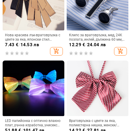
Нова красива лък-вратовръзка с
Клипс за вратовръзка, мед, 24K
цвете за яка, японски стил
позлата, инлей, дължина 60 мм,
училищен, френски цветен
плоска глава, геометричен
7.43
€
/
14.53 лв
12.29
€
/
24.04 лв
акцент, макарон TS235
монохромен дизайн, бял кристал
add_shopping_cart
add_shopping_cart
LED папийонка с оптично влакно
Вратовръзка с цвете за яка,
плат, ръчна изработка, унисекс
полиестерна нишка, женски/
стил стрелка, монохромен
административен стил, Lan Xin
51.88
€
/
101.47 лв
14.22
€
/
27.81 лв