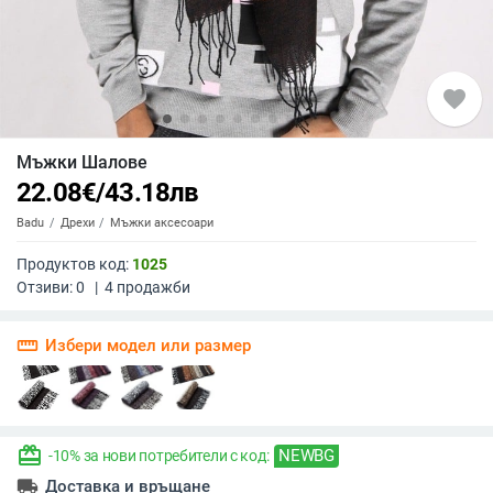
favorite
Мъжки Шалове
22.08
€
/
43.18
лв
Badu
Дрехи
Мъжки аксесоари
Продуктов код:
1025
Отзиви:
0
|
4
продажби
straighten
Избери модел или размер
redeem
NEWBG
-10% за нови потребители с код:
local_shipping
Доставка и връщане