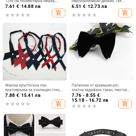
12×6 см, полиестерна нишка,
персонализиран дизайн, 18K
жакард
проба, бял кристал, щампована
7.61
€
/
14.88 лв
6.51
€
/
12.73 лв
обработка и лаково покритие
add_shopping_cart
add_shopping_cart
Женска кръстосана лък-
Папионка от кравешки рог,
вратовръзка за училищен стил,
златна кадифена тъкан, текстури
корейски и японски дизайн,
на папионка, елегантна мода,
7.88
€
/
15.41 лв
7.76 - 8.55
€
/
черна
сватба, младоженец, широка
15.18 - 16.72 лв
add_shopping_cart
add_shopping_cart
форма на панделка от кравешки
рог