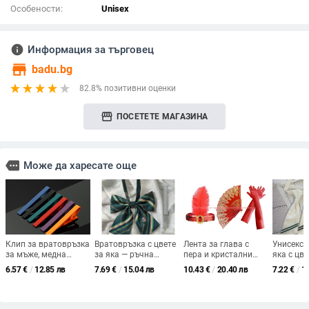
Особености:
Unisex
info
Информация за търговец
store
badu.bg
82.8% позитивни оценки
storefront
ПОСЕТЕТЕ МАГАЗИНА
more
Може да харесате още
Клип за вратовръзка
Вратовръзка с цвете
Лента за глава с
Унисекс 
за мъже, медна
за яка — ръчна
пера и кристални
яка с цве
сплав, плоска глава,
изработка; райета
акценти - вдъхновена
панделка
6.57
€
/
12.85 лв
7.69
€
/
15.04 лв
10.43
€
/
20.40 лв
7.22
€
/
1
ромбовиден
принт; унисекс;
от 1920-те, код
главен д
геометричен дизайн,
плосък връх;
SHI231440, в
японски 
чистота K9
полиестерна
наличност, лято
моряшки
подплата; бродерия
2025
аксесоар