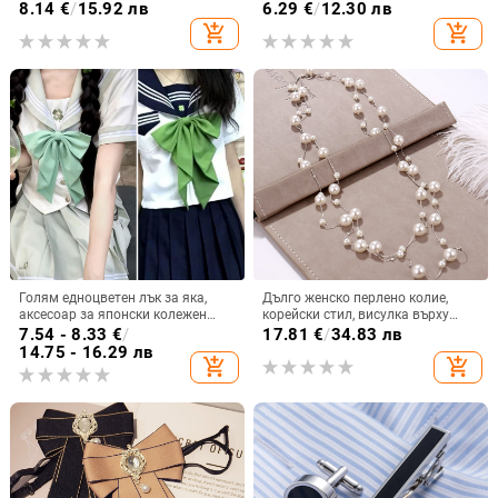
кристали, сплав
геометричен модел, Yiwu
8.14
€
/
15.92 лв
6.29
€
/
12.30 лв
произход, пролет 2024
add_shopping_cart
add_shopping_cart
Голям едноцветен лък за яка,
Дълго женско перлено колие,
аксесоар за японски колежен
корейски стил, висулка върху
стил униформа, ментов цвят
пуловерна верига
7.54 - 8.33
€
/
17.81
€
/
34.83 лв
14.75 - 16.29 лв
add_shopping_cart
add_shopping_cart