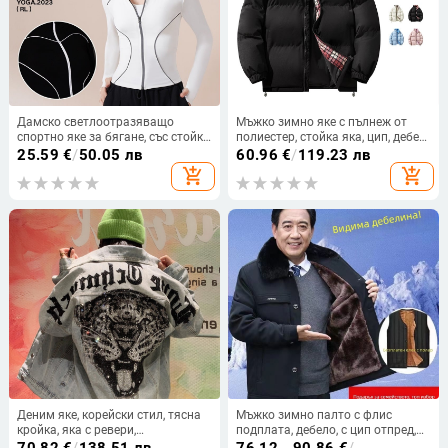
Дамско светлоотразяващо
Мъжко зимно яке с пълнеж от
спортно яке за бягане, със стойка
полиестер, стойка яка, цип, дебел
яка, дълги ръкави, дизайн с
пълнеж, странични джобове
25.59
€
/
50.05 лв
60.96
€
/
119.23 лв
линии, полиестер-спандекс смес
add_shopping_cart
add_shopping_cart
Деним яке, корейски стил, тясна
Мъжко зимно палто с флис
кройка, яка с ревери,
подплата, дебело, с цип отпред,
закопчаване отпред с едно копче
без качулка