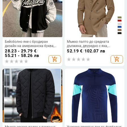
Бейсболно яке с бродиран
Мъжко палто до средната
дизайн на американска буква,
дължина, двуредно с яка,
свободна кройка, стойка яка,
памук‑смесен плат (60%
28.23 - 29.79
€
/
52.19
€
/
102.07 лв
еднобортно закопчаване
полиестер) и подплата от
55.21 - 58.26 лв
add_shopping_cart
add_shopping_cart
полиестер (60%)
Мъжко мъжко палто с памучна
Унисекс спортно яке за футболни