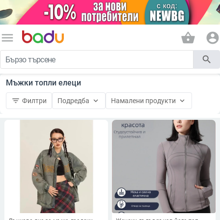
menu
shopping_basket
account_circle
search
Мъжки топли елеци
filter_list
keyboard_arrow_down
keyboard_arrow_down
Филтри
Подредба
Намалени продукти