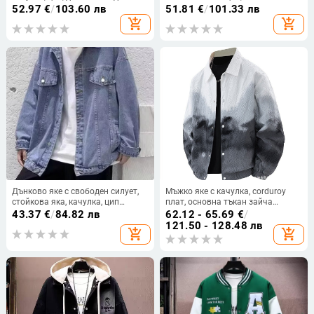
стандартната, тъкан винилон-
52.97
€
/
103.60 лв
51.81
€
/
101.33 лв
полиестер
add_shopping_cart
add_shopping_cart
Дънково яке с свободен силует,
Мъжко яке с качулка, corduroy
стойкова яка, качулка, цип
плат, основна тъкан зайча
отпред, 3D джобове (пролетно-
козина, едноредно закопчаване,
43.37
€
/
84.82 лв
62.12 - 65.69
€
/
есенно)
свободен силует
121.50 - 128.48 лв
add_shopping_cart
add_shopping_cart