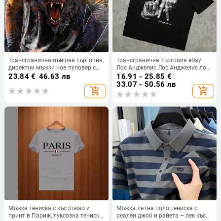
Трансгранична външна търговия,
Трансгранична търговия eBay
директни мъжки нов пуловер с
Лос Анджелис Лос Анджелис лого
кръгло деколте и дълъг ръкав,
с жестове, свободна ежедневна
23.84
€
/
46.63 лв
16.91 - 25.85
€
/
ежедневен ретро
тениска с кръгло деколте и къс
33.07 - 50.56 лв
add_shopping_cart
add_shopping_cart
ръкав
Мъжка тениска с къс ръкав и
Мъжка лятна поло тениска с
принт в Париж, луксозна тениска
реален джоб и райета – лек къс