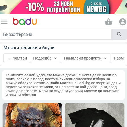
menu
shopping_basket
account_circle
search
Мъжки тениски и блузи
filter_list
keyboard_arrow_down
keyboard_arrow_down
Филтри
Подредба
Намалени продукти
Разме
Тениските са най-удобната мъжка дреха. Те могат да се носят по
почти всякакъв повод, което значително улеснява избора на
мъжко облекло. Затова онлайн магазина Badu.bg се погрижи да Ви
педстави всякакви тениски, от цял свят на най-добри цени, сред
които да избирате. А при по-студени условия, можете да намерите
и връхни облекла