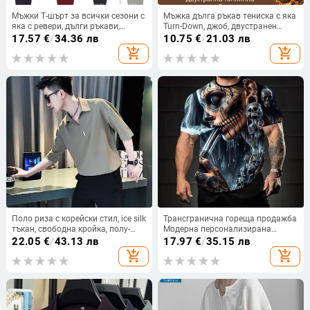
Мъжки Т-шърт за всички сезони с
Мъжка дълга ръкав тениска с яка
яка с ревери, дълги ръкави,
Turn-Down, джоб, двустранен
каре‑геометричен принт,
велур, принт с букви, пуловер,
17.57
€
/
34.36 лв
10.75
€
/
21.03 лв
памук‑смесена материя, дишаща
полиестер 96%+, топло за зима,
add_shopping_cart
add_shopping_cart
и влагоотвеждаща
пролет и есен
Поло риза с корейски стил, ice silk
Трансгранична гореща продажба
тъкан, свободна кройка, полу-
Модерна персонализирана
дълги ръкави
модна серия черепи 3D
22.05
€
/
43.13 лв
17.97
€
/
35.15 лв
принтирана мъжка тениска с къс
add_shopping_cart
add_shopping_cart
ръкав и кръгло деколте