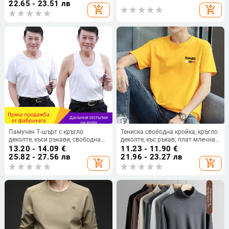
ръкави, бързосъхнеща жилетка с
принт
22.65 - 23.51 лв
add_shopping_cart
add_shopping_cart
къс ръкав, кръгла, тениска
Памучен Т‑шърт с кръгло
Тениска свободна кройка, кръгло
деколте, къси ръкави, свободна
деколте, къс ръкав; плат млечна
кройка, за мъже в средна възраст
коприна (полиестер 95%),
13.20 - 14.09
€
/
11.23 - 11.90
€
/
геометричен принт, за лято
25.82 - 27.56 лв
21.96 - 23.27 лв
add_shopping_cart
add_shopping_cart