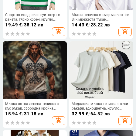
Спортно-ежедневен суитшърт с
Мъжка тениска с къс ръкав от Ice
райета, тясно кроен, кръгло
Silk мрежеста тъкан,
деколте, дълги ръкави
бързосъхнеща и дишаща,
19.49
€
/
38.12 лв
14.43
€
/
28.22 лв
свободен силует, лято, кръгло
add_shopping_cart
add_shopping_cart
деколте
Мъжка лятна ленена тениска с
Модалова мъжка тениска с къси
къс ръкав, свободна кройка,
ръкави, едноцветна, кръгло
кръгло деколте, 3D етно принт,
деколте, лятна тънка базова
15.94
€
/
31.18 лв
32.99
€
/
64.52 лв
дигитален печат
тениска
add_shopping_cart
add_shopping_cart