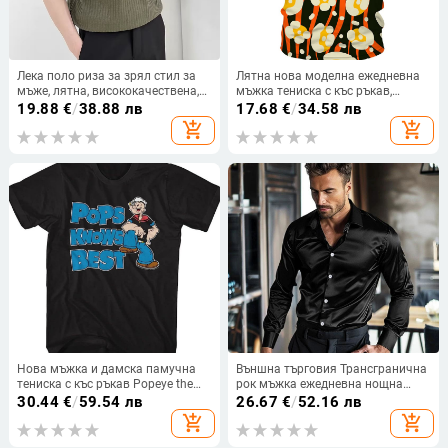
Лека поло риза за зрял стил за
Лятна нова моделна ежедневна
мъже, лятна, висококачествена,
мъжка тениска с къс ръкав,
лека луксозна раирана ревера,
улично облекло, морски живот,
19.88
€
/
38.88 лв
17.68
€
/
34.58 лв
тениска с къс ръкав и прилепнал
3D дигитален принт, тениска
add_shopping_cart
add_shopping_cart
топ
Нова мъжка и дамска памучна
Външна търговия Трансгранична
тениска с къс ръкав Popeye the
рок мъжка ежедневна нощна
Sailor за всички мачове 2023
клубна ярка риза с ревера Stage
30.44
€
/
59.54 лв
26.67
€
/
52.16 лв
Tough Guy мъжка риза с дълъг
add_shopping_cart
add_shopping_cart
ръкав