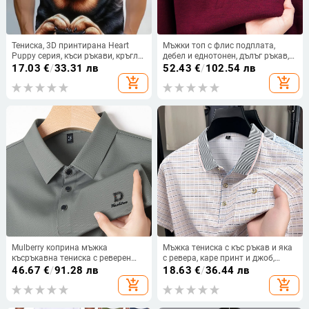
Тениска, 3D принтирана Heart
Мъжки топ с флис подплата,
Puppy серия, къси ръкави, кръгло
дебел и еднотонен, дълъг ръкав,
деколте, дишащ полиестер
полиестер
17.03
€
/
33.31 лв
52.43
€
/
102.54 лв
add_shopping_cart
add_shopping_cart
Mulberry коприна мъжка
Мъжка тениска с къс ръкав и яка
късръкавна тениска с реверен
с ревера, каре принт и джоб,
яка, летна тънка, принт с букви
дишаща полиестерова смес.
46.67
€
/
91.28 лв
18.63
€
/
36.44 лв
add_shopping_cart
add_shopping_cart