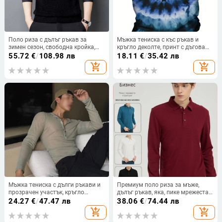
Поло риза с дълъг ръкав за
Мъжка тениска с къс ръкав и
зимен сезон, свободна кройка,
кръгло деколте, принт с дъгова
цветен блок с патчворк, памучен
вихър 3D дигитален печат,
55.72
€
/
108.98 лв
18.11
€
/
35.42 лв
трикотаж (полиестер 64,7% /
полиестер, свободна кройка,
add_shopping_cart
add_shopping_cart
найлон 35,3%)
лято, влагоотвеждаща
Мъжка тениска с дълги ръкави и
Премиум поло риза за мъже,
прозрачен участък, кръгло
дълъг ръкав, яка, пике мрежеста
деколте, свободна кройка,
тъкан от модал памук, дишаща и
24.27
€
/
47.47 лв
38.06
€
/
74.44 лв
полиестров бленд
влагоотвеждаща, без нужда от
add_shopping_cart
add_shopping_cart
гладене