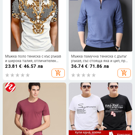
Мъжка поло тениска с къс ръкав
Мъжка памучна тениска с дълъг
и широка талия, отличителен
ръкав, със стояща яка и цип, прав
модерен метален мотив, 3D
силует
23.81
€
/
46.57 лв
36.74
€
/
71.86 лв
дигитален печат
add_shopping_cart
add_shopping_cart