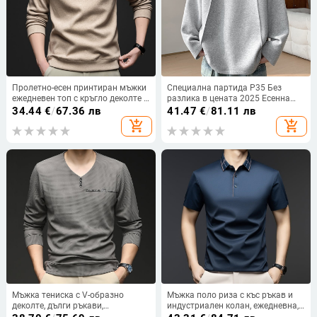
Пролетно-есен принтиран мъжки
Специална партида P35 Без
ежедневен топ с кръгло деколте и
разлика в цената 2025 Есенна
дълги ръкави
нова американска ретро
34.44
€
/
67.36 лв
41.47
€
/
81.11 лв
деконструирана снаждаща
add_shopping_cart
add_shopping_cart
тениска с дълъг ръкав голям
размер за мъже T5073
Мъжка тениска с V-образно
Мъжка поло риза с къс ръкав и
деколте, дълги ръкави,
индустриален колан, ежедневна,
геометричен принт, полиестер-
с ревер, бизнес лятна, тънка, без