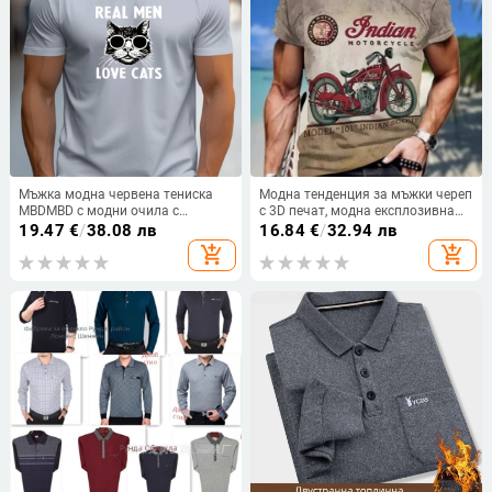
Мъжка модна червена тениска
Модна тенденция за мъжки череп
MBDMBD с модни очила с
с 3D печат, модна експлозивна
фигурка на котка "истинските
популярна тениска с щампа
19.47
€
/
38.08 лв
16.84
€
/
32.94 лв
мъже обичат котките"
add_shopping_cart
add_shopping_cart