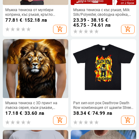
Мъжка тениска от мулбери
Мъжка тениска с къс ръкав, Milk
коприна, къс ръкав, кръгло
Silk/Polyester, свободна кройка,
деколте, свободна кройка,
кръгло деколте, флисово
77.81
€
/
152.18 лв
23.39 - 38.15
€
/
дишаща
подплатена, рекламен принт,
45.75 - 74.61 лв
add_shopping_cart
add_shopping_cart
лято
Мъжка тениска с 3D принт на
Рап хип-хоп рок Deathrow Death
лъвска серия, къси ръкави,
Row комбинация от щампи Street
кръгла яка, полиестер, дишащ
тениска с къс ръкав, свободен
17.18
€
/
33.60 лв
38.34
€
/
74.99 лв
плат
памук, унисекс
add_shopping_cart
add_shopping_cart