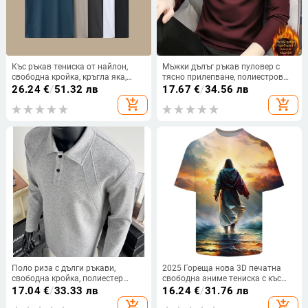
Къс ръкав тениска от найлон,
Мъжки дълъг ръкав пуловер с
свободна кройка, кръгла яка,
тясно прилепване, полиестров
персонализиран принт
плат, едноцветен дизайн, зимен
26.24
€
/
51.32 лв
17.67
€
/
34.56 лв
сезон
add_shopping_cart
add_shopping_cart
Поло риза с дълги ръкави,
2025 Гореща нова 3D печатна
свободна кройка, полиестер
свободна аниме тениска с къс
(Дълги ръкави • Свободна кройка
ръкав, големи размери, с кръгло
17.04
€
/
33.33 лв
16.24
€
/
31.76 лв
• Полиестер • 31–50% полиестер •
деколте
add_shopping_cart
add_shopping_cart