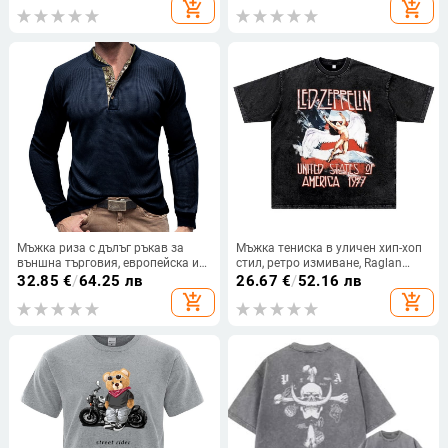
add_shopping_cart
add_shopping_cart
Мъжка риза с дълъг ръкав за
Мъжка тениска в уличен хип-хоп
външна търговия, европейска и
стил, ретро измиване, Raglan
американска мъжка тениска
ръкав, кръгла яка, печатен мотив
32.85
€
/
64.25 лв
26.67
€
/
52.16 лв
Henry с гофретна облегалка, топ с
с фигура, 96% памук
add_shopping_cart
add_shopping_cart
горнище, стил Trbottomy