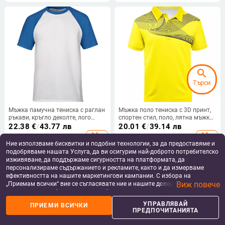
search
Търси
Мъжка памучна тениска с раглан
Мъжка поло тениска с 3D принт,
ръкави, кръгло деколте, лого
спортен стил, поло, лятна мъжка
печат, плат 180 г/м²
ежедневна, ежедневна, модна
22.38
€
/
43.77 лв
20.01
€
/
39.14 лв
тенденция, къс ръкав
add_shopping_cart
add_shopping_cart
Ние използваме бисквитки и подобни технологии, за да предоставяме и
подобряваме нашата Услуга, да ви осигурим най-доброто потребителско
изживяване, да поддържаме сигурността на платформата, да
персонализираме съдържанието и рекламите, както и да измерваме
ефективността на нашите маркетингови кампании. С избора на
Виж повече
„Приемам всички“ вие се съгласявате ние и нашите доверени партньори
да съхраняваме бисквитки и подобни технологии на вашето устройство
за рекламни и аналитични цели. Можете по всяко време да управлявате
УПРАВЛЯВАЙ
ПРИЕМИ ВСИЧКИ
своите предпочитания, като натиснете „Управлявай предпочитанията“.
ПРЕДПОЧИТАНИЯТА
За повече информация, моля, вижте нашата
Политика за защита на
данните
.