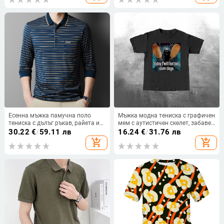
Есенна мъжка памучна поло
Мъжка модна тениска с графичен
тениска с дълъг ръкав, райета и
мем с аутистичен скелет, забавен
поло яка
аутизъм
30.22
€
/
59.11 лв
16.24
€
/
31.76 лв
add_shopping_cart
add_shopping_cart