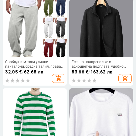
Свободни мъжки улични
Есенно поларено яке с
панталони, средна талия, права
едноцветна подплата, удобно
кройка, джобове, полиестерна
топло облекло за мъже в средна
32.05
€
/
62.68 лв
83.66
€
/
163.62 лв
тъкан с микроеластичност
и по-горна възраст
add_shopping_cart
add_shopping_cart