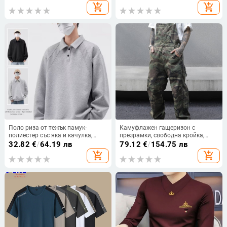
памук
add_shopping_cart
add_shopping_cart
Поло риза от тежък памук-
Камуфлажен гащеризон с
полиестер със яка и качулка,
презрамки, свободна кройка,
деконструиран патчворк,
100% памук, есен 2025 издание,
32.82
€
/
64.19 лв
79.12
€
/
154.75 лв
свободен силует, дълги ръкави,
подходящ за всички сезони
add_shopping_cart
add_shopping_cart
пролет и есен