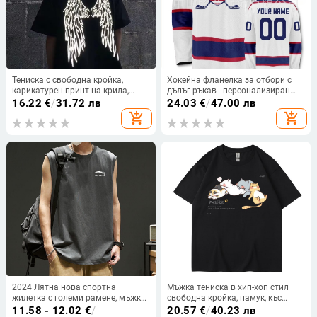
Тениска с свободна кройка,
Хокейна фланелка за отбори с
карикатурен принт на крила,
дълъг ръкав - персонализиран
кръгло деколте, полиестерна
печат, 96% полиестер, свободна
16.22
€
/
31.72 лв
24.03
€
/
47.00 лв
материя, летен модел
кройка
add_shopping_cart
add_shopping_cart
2024 Лятна нова спортна
Мъжка тениска в хип-хоп стил —
жилетка с големи рамене, мъжка,
свободна кройка, памук, къс
свободна, тренировъчна, без
ръкав, кръгла яка, карикатурен
11.58 - 12.02
€
/
20.57
€
/
40.23 лв