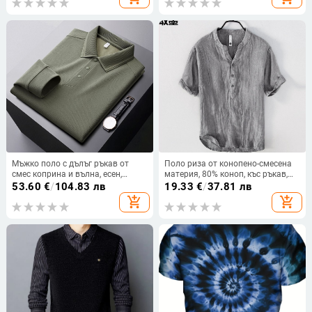
Есен 2025)
Мъжко поло с дълъг ръкав от
Поло риза от конопено-смесена
смес коприна и вълна, есен,
материя, 80% коноп, къс ръкав,
едноцветно, с яка
свободна кройка, дишаща и
53.60
€
/
104.83 лв
19.33
€
/
37.81 лв
влагоотвеждаща за лято
add_shopping_cart
add_shopping_cart