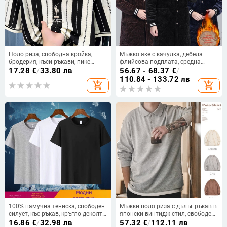
Поло риза, свободна кройка,
Мъжко яке с качулка, дебела
бродерия, къси ръкави, пике
флийсова подплата, средна
памук
дължина, патч джобове с
17.28
€
/
33.80 лв
56.67 - 68.37
€
/
триизмерен дизайн, едноредово
110.84 - 133.72 лв
add_shopping_cart
add_shopping_cart
закопчаване (качулка; дебела
подплата от флийс; средна
дължина; патч джобове;
едноредово закопчаване)
100% памучна тениска, свободен
Мъжки поло риза с дълъг ръкав в
силует, къс ръкав, кръгло деколте,
японски винтидж стил, свободен
солиден модел, дишаща
силует, 53,2% полиестер / 46,8%
16.86
€
/
32.98 лв
57.32
€
/
112.11 лв