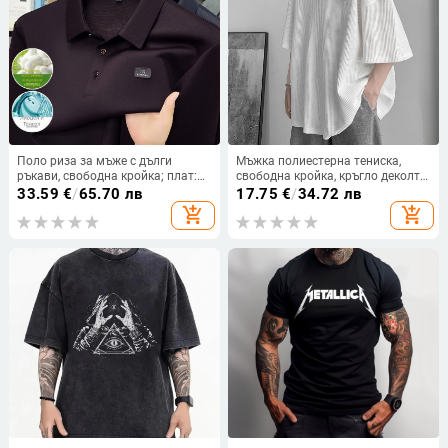
Поло риза за мъже с дълги
Мъжка полиестерна тениска,
ръкави, свободна кройка; плат:
свободна кройка, кръгло деколте,
Mulberry коприна смес с
три четвърти ръкави
33.59
€
/
65.70 лв
17.75
€
/
34.72 лв
полиестер, Lyocell и еластан;
add_shopping_cart
add_shopping_cart
дишаща и влагоотвеждаща, за
пролет и есен