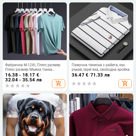
Фабрична M-12XL Плюс размер
Памучна тениска с райета, къс
Плюс размер Мъжка тънка
ръкав, lapel яка, свободна кройка
тениска с кръгло деколте,
16.38 - 18.17
€
/
36.47
€
/
71.33 лв
бързосъхнеща, с къс ръкав, лятна
32.04 - 35.54 лв
add_shopping_cart
add_shopping_cart
тънка тениска с половин ръкав