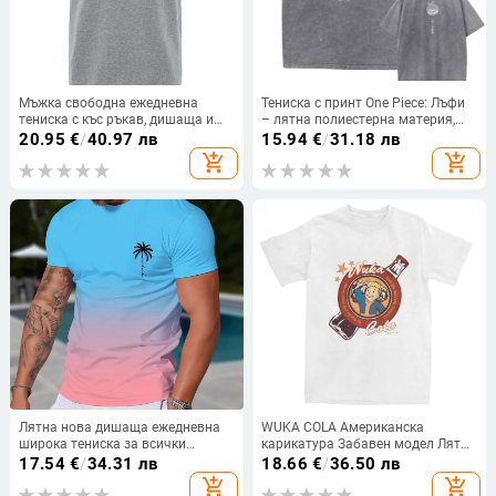
Мъжка свободна ежедневна
Тениска с принт One Piece: Лъфи
тениска с къс ръкав, дишаща и
– лятна полиестерна материя,
памучно подплатена, с щампа на
принт с 3D ефект, кръгло деколте,
20.95
€
/
40.97 лв
15.94
€
/
31.18 лв
уличния рицар за
къс ръкав, дигитален печат
add_shopping_cart
add_shopping_cart
мотоциклетисти
Лятна нова дишаща ежедневна
WUKA COLA Американска
широка тениска за всички
карикатура Забавен модел Лятна
мачове с 3D дигитален печат,
Нова Модерна Свободна Тениска
17.54
€
/
34.31 лв
18.66
€
/
36.50 лв
градиент, мъжка спортна тениска
с Къс Ръкав за Двойки Памучна
add_shopping_cart
add_shopping_cart
с къс ръкав