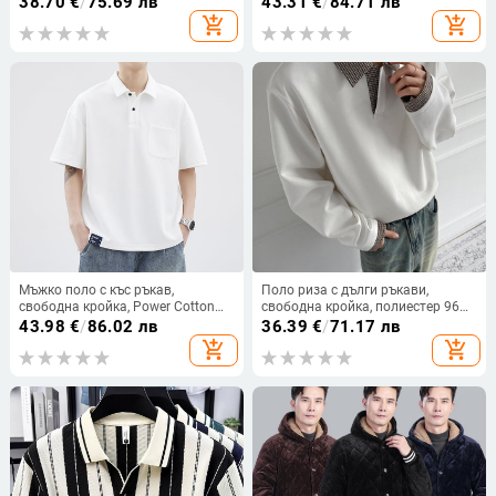
38.70
€
/
75.69 лв
43.31
€
/
84.71 лв
еластанова смес за пролет и
желязо, от черничева коприна
add_shopping_cart
add_shopping_cart
есен.
Мъжко поло с къс ръкав,
Поло риза с дълги ръкави,
свободна кройка, Power Cotton
свободна кройка, полиестер 96%,
плат, дишащ и износоустойчив,
подходяща за пролет и есен
43.98
€
/
86.02 лв
36.39
€
/
71.17 лв
шевен детайл
add_shopping_cart
add_shopping_cart