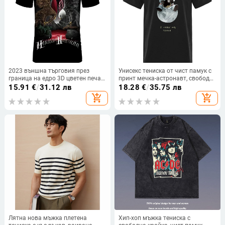
2023 външна търговия през
Унисекс тениска от чист памук с
граница на едро 3D цветен печат
принт мечка-астронавт, свободен
полиестер термотрансферна
силует, къс ръкав, кръгло деколте
15.91
€
/
31.12 лв
18.28
€
/
35.75 лв
тениска с кръгло деколте
add_shopping_cart
add_shopping_cart
европейска и американска
тениска с къс ръкав с големи
размери
Лятна нова мъжка плетена
Хип-хоп мъжка тениска с