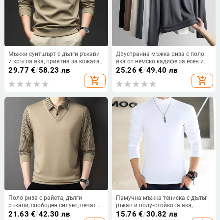
Мъжки суитшърт с дълги ръкави
Двустранна мъжка риза с поло
и кръгла яка, приятна за кожата
яка от немско кадифе за есен и
полиестрова смес, свободна
зима, с подплата от полар и
29.77
€
/
58.23 лв
25.26
€
/
49.40 лв
кройка, принт с думи, за пролет и
удебелен топъл вътрешен слой,
add_shopping_cart
add_shopping_cart
есен.
тънък и лек бизнес дълъг ръкав
Поло риза с райета, дълги
Памучна мъжка тениска с дълъг
ръкави, свободен силует, печат и
ръкав и полу‑стойкова яка,
боядисване, полиестер 96%+
едноцветна, базов слой, размер
21.63
€
/
42.30 лв
15.76
€
/
30.82 лв
плюс