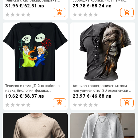
тениска с къс ръкав, раирана,
свободна кройка, чист памук
достъпна, луксозна, бизнес,
96%+, принт с портрети в
31.96
€
/
62.51 лв
29.78
€
/
58.24 лв
ежедневна, ледено копринена,
европейско–американски стил,
add_shopping_cart
add_shopping_cart
дишаща, износ, трансгранична
къс ръкав, кръгло деколте
търговия на едро
Тениска с тема „Тайна забавна
Amazon трансграничен мъжки
наука, биология, физика,
нов уличен стил 3D европейски и
математика, любител“
американски спортен мъжки къс
19.62
€
/
38.37 лв
23.97
€
/
46.88 лв
ръкав с печат 3D шестдупково
add_shopping_cart
add_shopping_cart
въже за носене