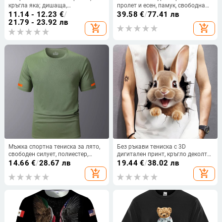
кръгла яка; дишаща,
пролет и есен, памук, свободна
бързосъхнеща полиестрова
кройка, бродирани детайли
11.14 - 12.23
€
/
39.58
€
/
77.41 лв
тъкан (96% полиестер);
21.79 - 23.92 лв
add_shopping_cart
add_shopping_cart
влагоотводяща, охлаждаща,
издръжлива; геометричен принт;
летен стил
Мъжка спортна тениска за лято,
Без ръкави тениска с 3D
свободен силует, полиестер,
дигитален принт, кръгло деколте,
кръгло деколте, къси ръкави
лято, дишащ плат
14.66
€
/
28.67 лв
19.44
€
/
38.02 лв
add_shopping_cart
add_shopping_cart