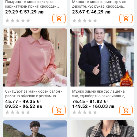
Памучна тениска с изтъркан
Мъжка тениска с принт, кръгло
карикатурен принт, свободен
деколте, къс ръкав, свободна
силует, кръгло деколте, къси
кройка, лято
29.29
€
/
57.29 лв
23.67
€
/
46.29 лв
ръкави, лека за лятото
add_shopping_cart
add_shopping_cart
Суитшърт за маникюрен салон -
Мъжко зимно яке със лацетна
работно облекло с рекламно
яка, еднобортно закопчаване,
лого, дълъг ръкав, без качулка,
свободен силует, джобове с патч-
45.77 - 49.35
€
/
76.45 - 81.82
€
/
странични джобове, тъкан:
панели, полиестерна материя
89.52 - 96.52 лв
149.52 - 160.03 лв
add_shopping_cart
add_shopping_cart
корейска памук/полиестер смес