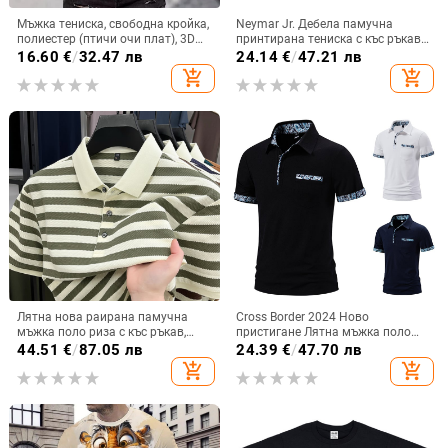
Мъжка тениска, свободна кройка,
Neymar Jr. Дебела памучна
полиестер (птичи очи плат), 3D
принтирана тениска с къс ръкав,
дигитален принт, кръгло деколте,
кръгло деколте, американски
16.60
€
/
32.47 лв
24.14
€
/
47.21 лв
къси ръкави
ретро стил
add_shopping_cart
add_shopping_cart
Лятна нова раирана памучна
Cross Border 2024 Ново
мъжка поло риза с къс ръкав,
пристигане Лятна мъжка поло
ежедневна тениска с ананасов
риза с пейсли яка, мъжка тениска
44.51
€
/
87.05 лв
24.39
€
/
47.70 лв
мотив, модна широка мъжка
с къс ръкав, ежедневна тениска
add_shopping_cart
add_shopping_cart
дреха с яка