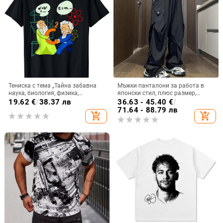
Тениска с тема „Тайна забавна
Мъжки панталони за работа в
наука, биология, физика,
японски стил, плюс размер,
математика, любител“
свободна кройка, широки
19.62
€
/
38.37 лв
36.63 - 45.40
€
/
крачоли, подходящи за пролет-
71.64 - 88.79 лв
add_shopping_cart
add_shopping_cart
есен