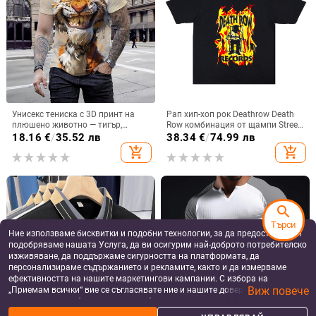
Унисекс тениска с 3D принт на
Рап хип-хоп рок Deathrow Death
плюшено животно — тигър,
Row комбинация от щампи Street
кръгло деколте, къси ръкави,
тениска с къс ръкав, свободен
18.16
€
/
35.52 лв
38.34
€
/
74.99 лв
свободна кройка, полиестер, лято
памук, унисекс
add_shopping_cart
add_shopping_cart
search
Търси
Ние използваме бисквитки и подобни технологии, за да предоставяме и
подобряваме нашата Услуга, да ви осигурим най-доброто потребителско
изживяване, да поддържаме сигурността на платформата, да
персонализираме съдържанието и рекламите, както и да измерваме
ефективността на нашите маркетингови кампании. С избора на
Виж повече
„Приемам всички“ вие се съгласявате ние и нашите доверени партньори
да съхраняваме бисквитки и подобни технологии на вашето устройство
за рекламни и аналитични цели. Можете по всяко време да управлявате