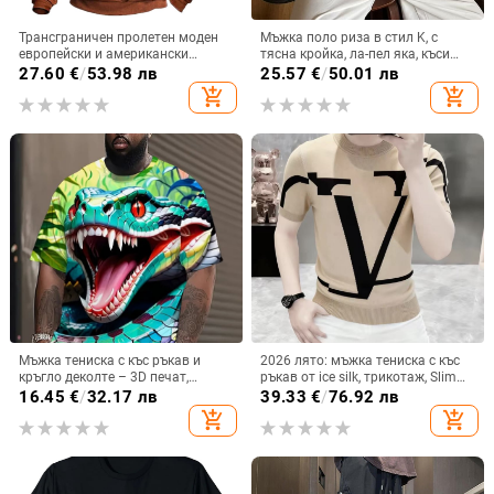
Трансграничен пролетен моден
Мъжка поло риза в стил K, с
европейски и американски
тясна кройка, ла-пел яка, къси
мъжки топ с 6 копчета, 3D
ръкави
27.60
€
/
53.98 лв
25.57
€
/
50.01 лв
дигитален печат, ретро,
add_shopping_cart
add_shopping_cart
фабричен аутлет
Мъжка тениска с къс ръкав и
2026 лято: мъжка тениска с къс
кръгло деколте – 3D печат,
ръкав от ice silk, трикотаж, Slim
полиестерна дишаща тъкан,
Fit, принт с букви от европейска
16.45
€
/
32.17 лв
39.33
€
/
76.92 лв
птичи очи плат, лято
модна марка Yili Te
add_shopping_cart
add_shopping_cart