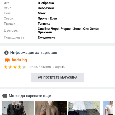
Яка:
О-образна
Стил:
Небрежен
Пол:
Мъж
Сезон:
Пролет Есен
Продукт:
Тениска
Сив Бял Черен Червен Зелен Син Зелен
Цветове:
Оранжев
Подходящ за:
Ежедневие
info
Информация за търговец
store
badu.bg
82.8% позитивни оценки
storefront
ПОСЕТЕТЕ МАГАЗИНА
more
Може да харесате още