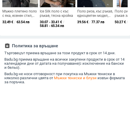
Мъжко плетено поло
Ice Silk поло с къс
Поло риза, къс ръкав,
Поло риз
с яка, есенен стил,
ръкав, тясна кройка
едноцветен модел,
ръкав за
корейски дизайн,
65% памук Zhu Di
антибакт
32.49
€
/
63.54 лв
30.07 - 33.41
€
/
39.56
€
/
77.37 лв
50.27
€
/
свободна кройка,
мрежа, печат и
дишаща,
58.81 - 65.34 лв
дълъг ръкав,
боядисване
по поръч
едноцветно
полиесте
assignment_return
Политика за връщане
Търговецът приема връщане за този продукт в срок от 14 дни.
Badu.bg приема връщане на всички закупени продукти в срок от 14
календарни дни от датата на получаване(с изключение на бански
и бельо).
Badu.bg не носи отговорност при покупка на Мъжки тениски в
няколко различни цвята от
Мъжки тениски и блузи
извън формата
за поръчка.