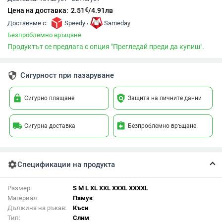
€
Цена на доставка:
2.51
/
4.91
лв
,
Доставяме с:
Speedy
Sameday
Безпроблемно връщане
Продуктът се предлага с опция "Прегледай преди да купиш".
security
Сигурност при пазаруване
lock
policy
Сигурно плащане
Защита на личните данни
local_shipping
assignment_return
Сигурна доставка
Безпроблемно връщане
settings
Спецификации на продукта
Размер:
S M L XL XXL XXXL XXXXL
Материал:
Памук
Дължина на ръкав:
Къси
Тип:
Слим