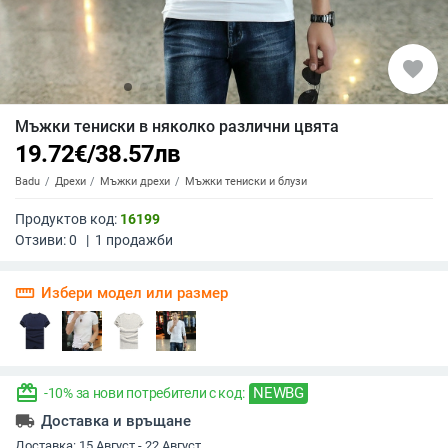
favorite
Мъжки тениски в няколко различни цвята
19.72
€
/
38.57
лв
Badu
Дрехи
Мъжки дрехи
Мъжки тениски и блузи
Продуктов код:
16199
Отзиви:
0
|
1
продажби
straighten
Избери модел или размер
redeem
NEWBG
-10% за нови потребители с код:
local_shipping
Доставка и връщане
Доставка:
15 Август - 22 Август