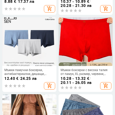
талия, дишащи, безшевни,
бързосъхнещо, средна талия,
8.88
€
/
17.37 лв
10.37 - 10.89
€
/
антибактериални, усещане за
едноцветни боксерки
20.28 - 21.30 лв
add_shopping_cart
add_shopping_cart
гола кожа
Мъжки памучни боксерки,
Мъжки боксерки с висока талия
антибактериални, дишащи,
от памук, XL размер, червени,
средна талия, 90-95% памук
едноцветни
12.40
€
/
24.25 лв
10.28 - 13.32
€
/
20.11 - 26.05 лв
add_shopping_cart
add_shopping_cart