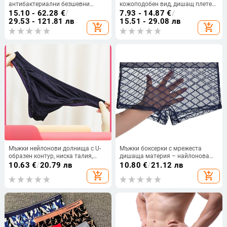
антибактериални безшевни
кожоподобен вид, дишащ плетен
мъжки боксерки едноцветни
полиестер, средна талия, за
15.10 - 62.28
€
/
7.93 - 14.87
€
/
всички сезони
29.53 - 121.81 лв
15.51 - 29.08 лв
add_shopping_cart
add_shopping_cart
Мъжки нейлонови долнища с U-
Мъжки боксерки с мрежеста
образен контур, ниска талия,
дишаща материя – найлонова
частично покритие
основна тъкан, ниска талия,
10.63
€
/
20.79 лв
10.80
€
/
21.12 лв
плоско сплетение, подплата от
add_shopping_cart
add_shopping_cart
найлон