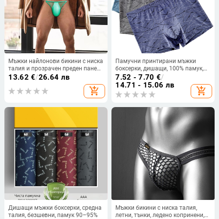
Мъжки найлонови бикини с ниска
Памучни принтирани мъжки
талия и прозрачен преден панел
боксерки, дишащи, 100% памук,
AD319
голям размер, за млади студенти
13.62
€
/
26.64 лв
7.52 - 7.70
€
/
14.71 - 15.06 лв
add_shopping_cart
add_shopping_cart
Дишащи мъжки боксерки, средна
Мъжки бикини с ниска талия,
талия, безшевни, памук 90–95%
летни, тънки, ледено копринени,