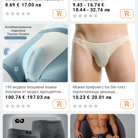
дизайн, секси джоб и триъгълно
антибактериални, 90–95% памук,
8.69
€
/
17.00 лв
9.43 - 16.74
€
/
изрязване
райета
18.44 - 32.74 лв
add_shopping_cart
add_shopping_cart
199 модела безшевни мъжки
Мъжки брифове с Ice Silk плат,
боксерки от модал, едноцветни,
бързосъхващи, дишащи,
голям размер, антибактериални,
жакардова изработка, нисък
100.74
€
/
197.03 лв
10.23
€
/
20.01 лв
инфрачервени свойства
талия
add_shopping_cart
add_shopping_cart