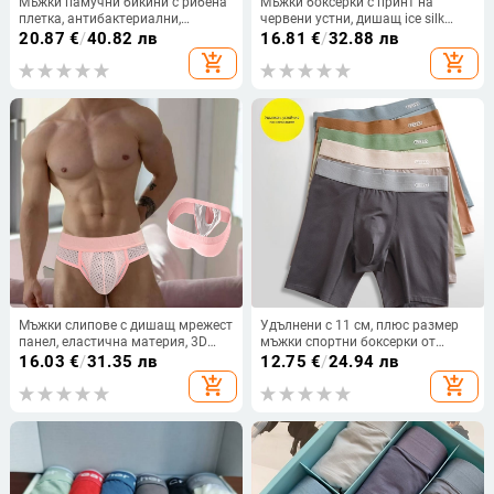
Мъжки памучни бикини с рибена
Мъжки боксерки с принт на
плетка, антибактериални,
червени устни, дишащ ice silk
опаковани в кутия, дишащи и
полиестер, средна талия.
20.87
€
/
40.82 лв
16.81
€
/
32.88 лв
комфортни, висока талия,
add_shopping_cart
add_shopping_cart
свободен крой, плюс размер
Мъжки слипове с дишащ мрежест
Удълнени с 11 см, плюс размер
панел, еластична материя, 3D
мъжки спортни боксерки от
голям джоб, ниска талия
памук, дишащи, безшевни,
16.03
€
/
31.35 лв
12.75
€
/
24.94 лв
против триене
add_shopping_cart
add_shopping_cart