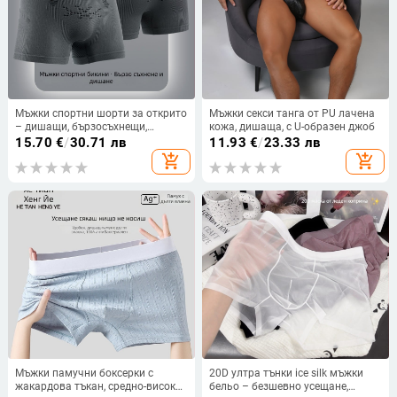
Мъжки спортни шорти за открито
Мъжки секси танга от PU лачена
– дишащи, бързосъхнещи,
кожа, дишаща, с U-образен джоб
безшевни, висока талия,
15.70
€
/
30.71 лв
11.93
€
/
23.33 лв
оформящи фигурата
add_shopping_cart
add_shopping_cart
Мъжки памучни боксерки с
20D ултра тънки ice silk мъжки
жакардова тъкан, средно-висока
бельо – безшевно усещане,