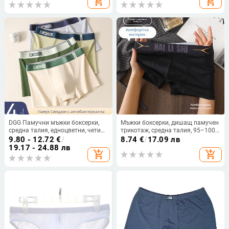
add_shopping_cart
add_shopping_cart
DGG Памучни мъжки боксерки,
Мъжки боксерки, дишащ памучен
средна талия, едноцветни, четири
трикотаж, средна талия, 95–100%
панела, дишащи и
памук
9.80 - 12.72
€
/
8.74
€
/
17.09 лв
антибактериални
19.17 - 24.88 лв
add_shopping_cart
add_shopping_cart