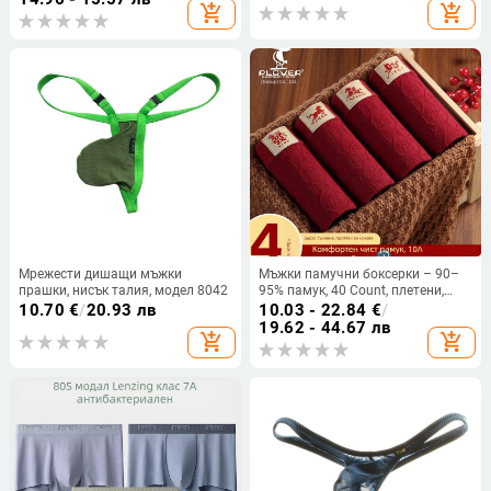
add_shopping_cart
add_shopping_cart
Мрежести дишащи мъжки
Мъжки памучни боксерки – 90–
прашки, нисък талия, модел 8042
95% памук, 40 Count, плетени,
гюсет от вискоза, бързосъхнещи,
10.70
€
/
20.93 лв
10.03 - 22.84
€
/
дишащи, антибактериални
19.62 - 44.67 лв
add_shopping_cart
add_shopping_cart