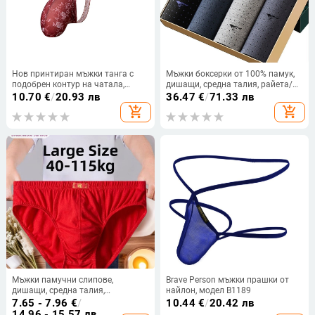
Нов принтиран мъжки танга с
Мъжки боксерки от 100% памук,
подобрен контур на чатала,
дишащи, средна талия, райета/
тънък ice silk плат, модел T002
каре шарка, 4 броя в кутия
10.70
€
/
20.93 лв
36.47
€
/
71.33 лв
add_shopping_cart
add_shopping_cart
Мъжки памучни слипове,
Brave Person мъжки прашки от
дишащи, средна талия,
найлон, модел B1189
едноцветни, 100% памук
7.65 - 7.96
€
/
10.44
€
/
20.42 лв
14.96 - 15.57 лв