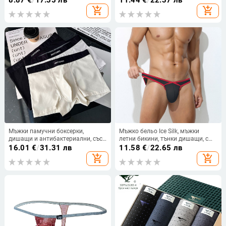
8.87
€
/
17.35 лв
11.44
€
/
22.37 лв
мрежести, микропрозрачни,
add_shopping_cart
add_shopping_cart
високо еластични, дишащи, секси
бикини
Мъжки памучни боксерки,
Мъжко бельо Ice Silk, мъжки
дишащи и антибактериални, със
летни бикини, тънки дишащи, с
средна талия, модел едноцветен
ниска талия, секси, висок клас,
16.01
€
/
31.31 лв
11.58
€
/
22.65 лв
или блоков дизайн
мъжки модерни бикини
add_shopping_cart
add_shopping_cart