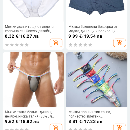
Мъжки долни гащи от ледена
Мъжки безшевни боксерки от
коприна с U‑Convex дизайн,
модал, дишащи и попиващи
дишащи, еднообразно
влагата, за всички сезони
8.32
€
/
16.27 лв
9.99
€
/
19.54 лв
преплетена тъкан, основна
add_shopping_cart
add_shopping_cart
материя нейлон 80–90%
Мъжки танга бельо - дишащ
Мъжки прашки тип танга,
нейлон, ниска талия (80-90%
полиестер, плетени,
нейлон, стил T/thong)
бързосъхнещи и дишащи, ниска
9.62
€
/
18.82 лв
8.81
€
/
17.23 лв
талия
add_shopping_cart
add_shopping_cart