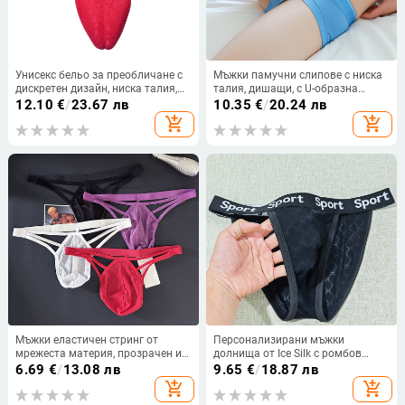
Унисекс бельо за преобличане с
Мъжки памучни слипове с ниска
дискретен дизайн, ниска талия,
талия, дишащи, с U-образна
танга стил, флорални жакард
джобна част
12.10
€
/
23.67 лв
10.35
€
/
20.24 лв
мотиви, нейлон и еластан.
add_shopping_cart
add_shopping_cart
Мъжки еластичен стринг от
Персонализирани мъжки
мрежеста материя, прозрачен и
долнища от Ice Silk с ромбов
дишащ, модел 8877
жакард, висок разрез, меки и
6.69
€
/
13.08 лв
9.65
€
/
18.87 лв
удобни.
add_shopping_cart
add_shopping_cart