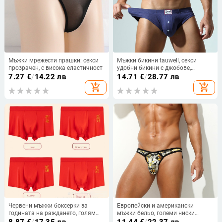
Мъжки мрежести прашки: секси
Мъжки бикини tauwell, секси
прозрачен, с висока еластичност
удобни бикини с джобове,
младежки клинове, европейски и
7.27
€
/
14.22 лв
14.71
€
/
28.77 лв
американски стил, горещи
add_shopping_cart
add_shopping_cart
продажби през граница
Червени мъжки боксерки за
Европейски и американски
годината на раждането, голям
мъжки бельо, големи ниски
размер, комфортни и дишащи
талии, триъгълни шорти,