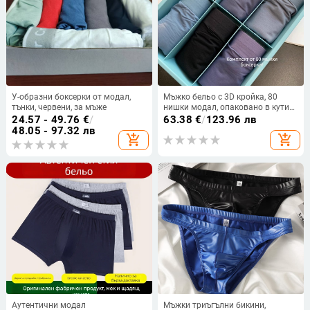
У-образни боксерки от модал,
Мъжко бельо с 3D кройка, 80
тънки, червени, за мъже
нишки модал, опаковано в кутия,
средна талия, едноцветно,
24.57 - 49.76
€
/
63.38
€
/
123.96 лв
чатална подплата от модал
48.05 - 97.32 лв
add_shopping_cart
add_shopping_cart
Аутентични модал
Мъжки триъгълни бикини,