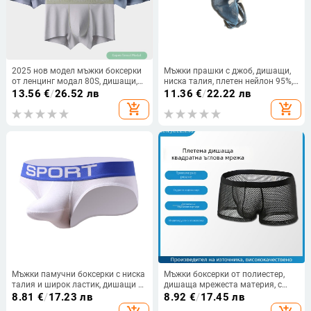
2025 нов модел мъжки боксерки
Мъжки прашки с джоб, дишащи,
от ленцинг модал 80S, дишащи,
ниска талия, плетен нейлон 95%,
едноцветни, безшевни, средна
едноцветен модел
13.56
€
/
26.52 лв
11.36
€
/
22.22 лв
талия
add_shopping_cart
add_shopping_cart
Мъжки памучни боксерки с ниска
Мъжки боксерки от полиестер,
талия и широк ластик, дишащи и
дишаща мрежеста материя, с
еластични
нисък талия, 70-80% полиестер,
8.81
€
/
17.23 лв
8.92
€
/
17.45 лв
стил Тип C / невидими