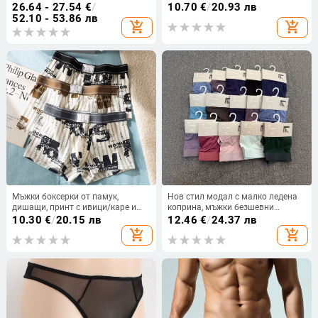
големи, мрежести, дишащи, секси,
26.64 - 27.54
€
/
10.70
€
/
20.93 лв
за мъже, трансгранична
52.10 - 53.86 лв
add_shopping_cart
add_shopping_cart
доставка
Мъжки боксерки от памук,
Нов стил модал с малко ледена
дишащи, принт с ивици/каре и
коприна, мъжки безшевни
текст, средна талия, удобни за
дишащи боксерки с контрол на
10.30
€
/
20.15 лв
12.46
€
/
24.37 лв
ежедневна употреба.
корема
add_shopping_cart
add_shopping_cart