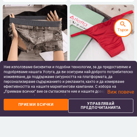
search
Търси
Ние използваме бисквитки и подобни технологии, за да предоставяме и
Мъжки боксерки в голям размер,
Мъжки прашки с нисък талия,
подобряваме нашата Услуга, да ви осигурим най-доброто потребителско
спортни, дишащи, удобни, нов
плат Milk Silk, бързосъхнещи,
модел, за всички сезони
висока еластичност, без джоб
изживяване, да поддържаме сигурността на платформата, да
8.87
€
/
17.35 лв
8.53
€
/
16.68 лв
персонализираме съдържанието и рекламите, както и да измерваме
add_shopping_cart
add_shopping_cart
ефективността на нашите маркетингови кампании. С избора на
Виж повече
„Приемам всички“ вие се съгласявате ние и нашите доверени партньори
да съхраняваме бисквитки и подобни технологии на вашето устройство
за рекламни и аналитични цели. Можете по всяко време да управлявате
УПРАВЛЯВАЙ
ПРИЕМИ ВСИЧКИ
своите предпочитания, като натиснете „Управлявай предпочитанията“.
ПРЕДПОЧИТАНИЯТА
За повече информация, моля, вижте нашата
Политика за защита на
данните
.