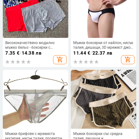
Висококачествено модално
Мъжки боксерки от найлон, нисък
мъжко бельо - боксерки с
талия, дишащи, 3D мрежест джоб,
двустранни цветове, средна
плат 31–40D
7.35
€
/
14.38 лв
11.44
€
/
22.37 лв
талия, 100 броя
add_shopping_cart
add_shopping_cart
Мъжки брифове с мрежеста
Мъжки боксерки със средна
материя, нисък талия, проветрив
талия, дишащи и