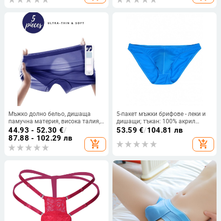
Мъжко долно бельо, дишаща
5-пакет мъжки брифове - леки и
памучна материя, висока талия,
дишащи; тъкан: 100% акрил
подплата от хлорни влакна,
(Mitsubishi Mipan); подплата:
44.93 - 52.30
€
/
53.59
€
/
104.81 лв
подходящо за пролет
100% памук; ниска талия; пролет
87.88 - 102.29 лв
add_shopping_cart
add_shopping_cart