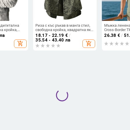
 дигитална
Риза с къс ръкав в манга стил,
Мъжка ленена 
на кройка,
свободна кройка, квадратна яка,
Cross-Border 
ета, полиестер
принт
дишаща риза с
 лв
18.17 - 22.19
€
/
26.38
€
/
51
ваканционна 
35.54 - 43.40 лв
add_shopping_cart
add_shopping_cart
джобове
ви и принт на
Мъжка ленена риза Henry с
Мъжка риза-я
о влакно,
дълъг ръкав, ленена риза,
принт, измит 