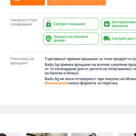
Сигурност при
Безпроблем
lock
assignment_return
Сигурно плащане
пазаруване:
връщане
Защита на личните
policy
local_shipping
Сигурна дос
данни
Политика за
Търговецът приема връщане за този продукт в сро
връщане:
Badu.bg приема връщане на всички закупени прод
от 14 календарни дни от датата на получаване(с
на бански и бельо).
Badu.bg не носи отговорност при покупка на Мъжк
Мъжки ризи
извън формата за поръчка.