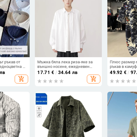
г ръкав от
Мъжка бяла лека риза-яке за
Плюс размер 
едноцветна с
външно носене, ежедневен
ръкав в каму
082018
стил, минималистичен дизайн,
свободна кро
 лв
17.71
€
/
34.64 лв
49.92
€
/
97
японски винтаж, колежански
полиестер
add_shopping_cart
add_shopping_cart
стил