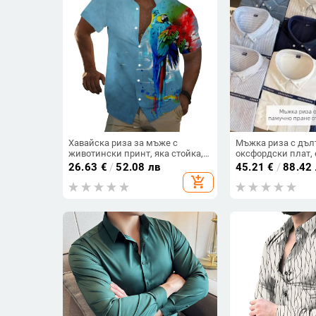
Хавайска риза за мъже с
Мъжка риза с дълъ
животински принт, яка стойка,
оксфордски плат, 
къс ръкав, свободна кройка,
раирана шарка, F
26.63
€
/
52.08 лв
45.21
€
/
88.42
цифров печат, 96% полиестер
add_shopping_cart