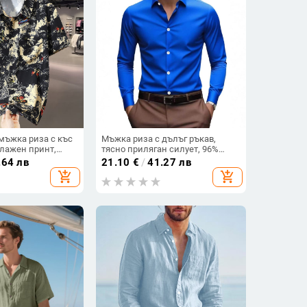
мъжка риза с къс
Мъжка риза с дълъг ръкав,
флажен принт,
тясно приляган силует, 96%
йка, дишащ
памук и повече, класическа яка
.64 лв
21.10
€
/
41.27 лв
add_shopping_cart
add_shopping_cart