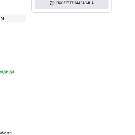
storefront
ПОСЕТЕТЕ МАГАЗИНА
M
реди да
любими