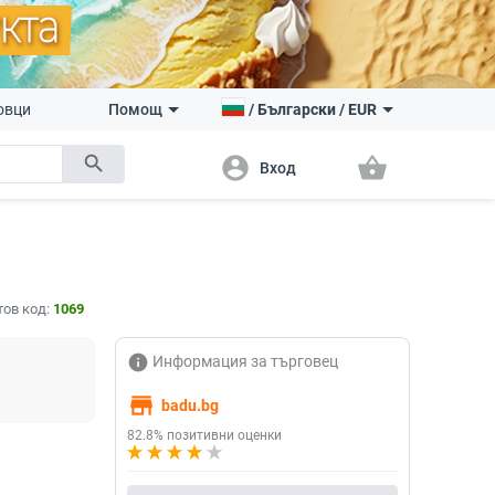
овци
Помощ
/
Български
/
EUR
search
account_circle
shopping_basket
Вход
тов код:
1069
info
Информация за търговец
store
badu.bg
82.8% позитивни оценки