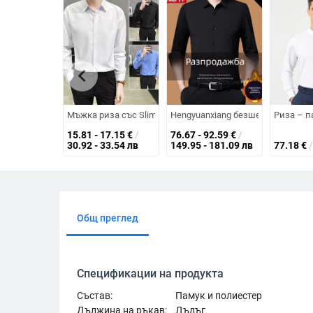
chevron_left
Мъжка риза със Slim Fit, дълги ръкави, полиестер, без г
Hengyuanxiang безшевна термо р
Риза – п
15.81 - 17.15
€
/
76.67 - 92.59
€
/
30.92 - 33.54 лв
149.95 - 181.09 лв
77.18
€
/
Общ преглед
Спецификации на продукта
Състав:
Памук и полиестер
Дължина на ръкав:
Дълъг