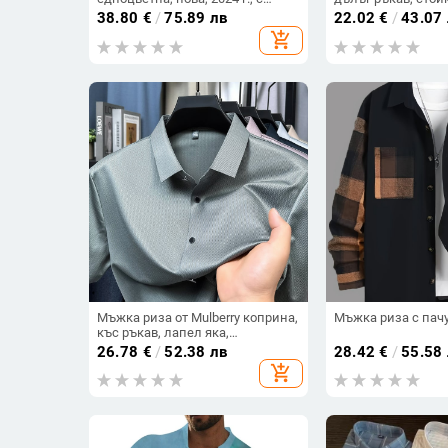
джобен дизайн и райета,
стил за плаж
38.80
€
/
75.89 лв
22.02
€
/
43.07
красива, ежедневна, MB12
add_shopping_cart
Мъжка риза от Mulberry коприна,
Мъжка риза с пач
къс ръкав, лапел яка,
едноцветна, свободна кройка
26.78
€
/
52.38 лв
28.42
€
/
55.58
add_shopping_cart