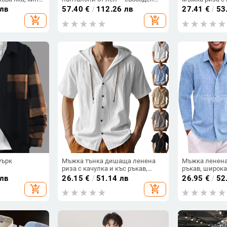
крой, стойкова яка, къс ръкав,
принтирана, 
 лв
57.40
€
/
112.26 лв
27.41
€
/
53
летен
дишаща риза 
add_shopping_cart
add_shopping_cart
спорт на откр
уърк
Мъжка тънка дишаща ленена
Мъжка ленена
риза с качулка и къс ръкав,
ръкав, широка
американска лятна, в цвят каки,
чист цвят, па
 лв
26.15
€
/
51.14 лв
26.95
€
/
52
за мъже, от американска леща,
риза с голям 
add_shopping_cart
add_shopping_cart
тип „хлабава“
ежедневна, у
модерна, рабо