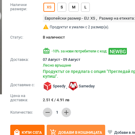
Налични
XS
S
M
L
размери:
Европейски размер - EU:
XS
Размер на етикета:
warning
Продуктът е умален с 2 размер(а).
Статус:
В наличност
redeem
NEWBG
-10% за нови потребители с код:
Доставка:
07 Август - 09 Август
Лесно връщане
Продуктът се предлага с опция "Прегледай п
купиш".
Доставяме с:
Speedy
Sameday
,
Цена на
доставка:
2.51
€
/
4.91
лв
remove
add
Количество:
1
local_mall
add_shopping_cart
favorite
Добави в 
КУПИ СЕГА
ДОБАВИ В КОШНИЦАТА