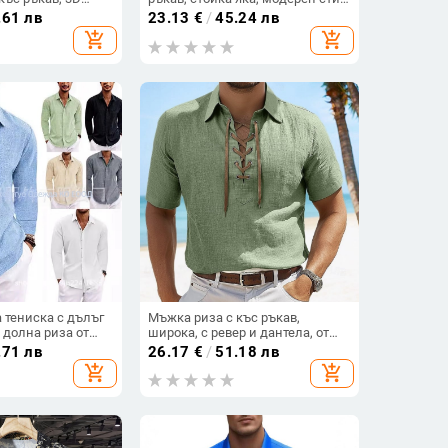
ежедневна
без гладене
.61 лв
23.13
€
/
45.24 лв
с джобове за
add_shopping_cart
add_shopping_cart
ито
 тениска с дълъг
Мъжка риза с къс ръкав,
 долна риза от
широка, с ревер и дантела, от
мучна и ленена
естествен лен, нова европейска
.71 лв
26.17
€
/
51.18 лв
размер,
и американска кожа, с голям
add_shopping_cart
add_shopping_cart
ниверсална,
размер, в чист цвят
тна