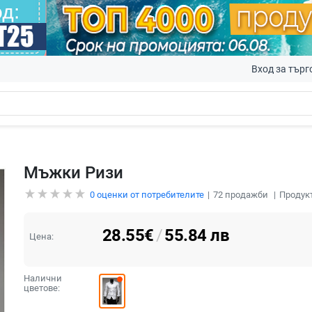
Вход за търг
Мъжки Ризи
0
оценки от потребителите
72
продажби
Продук
28.55
€
/
55.84
лв
Цена:
Налични
цветове: