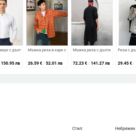
ладене, анти-бръчки, бизнес стил
иза за мъже, дълъг ръкав, удебелена есенно-зимна версия, подплатена
амук с дълги влакна, без гладене, стойкова яка, дълги ръкави, с тесен с
Мъжка риза в каре със стил уличен тренд на кардиган, с
Мъжка риза с дълги ръкави от ле
Риза с дъ
150.95 лв
26.59
€
/
52.01 лв
72.23
€
/
141.27 лв
29.45
€
/
Стил:
Небрежен