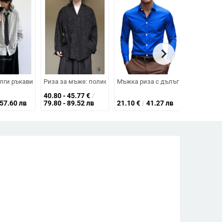
chevron_right
 флийс, ледено коприна плат
илует
вободна кройка, яка
н, едноцветна, лека, пролетно-лятна, 65% лен
лги ръкави, каре дизайн, свободен силует, памучна смес
Риза за мъже: полиестерно-смесен плат (81-90% полиестер
Мъжка риза с дълъг ръкав, тясно 
Мъжка риз
40.80 - 45.77
€
/
57.60 лв
79.80 - 89.52 лв
21.10
€
/
41.27 лв
29.11
€
/