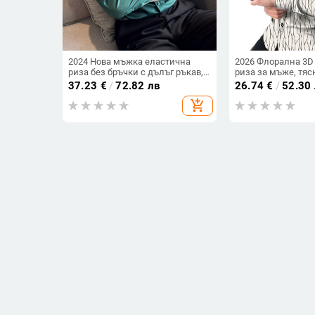
2024 Нова мъжка еластична
2026 Флорална 3D
риза без бръчки с дълъг ръкав,
риза за мъже, тяс
бизнес ежедневна риза против
дълъг ръкав, копч
37.23
€
/
72.82 лв
26.74
€
/
52.30
бръчки с остра яка, едноцветна
add_shopping_cart
униформа
Бързосъхнеща къс ръкав
Риза с дълги ръка
тактическа риза с много
ивици, полиестерн