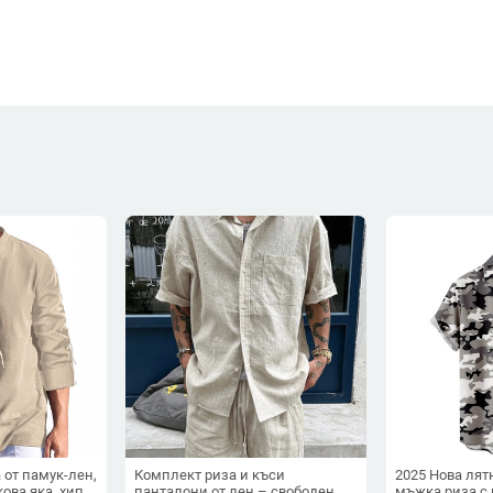
 от памук-лен,
Комплект риза и къси
2025 Нова ля
кова яка, хипи
панталони от лен – свободен
мъжка риза с 