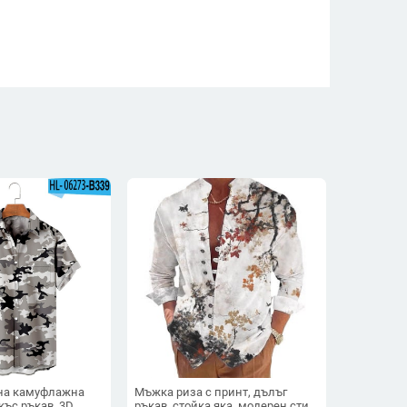
тна камуфлажна
Мъжка риза с принт, дълъг
къс ръкав, 3D
ръкав, стойка яка, модерен стил,