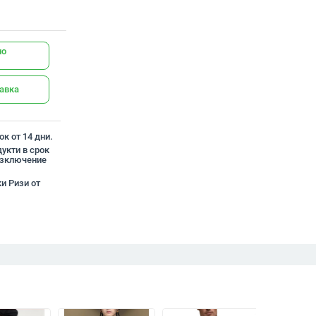
но
тавка
к от 14 дни.
укти в срок
 изключение
и Ризи от