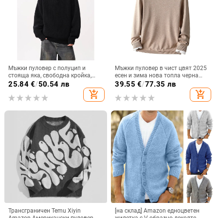
Мъжки пуловер с полуцип и
Мъжки пуловер в чист цвят 2025
стояща яка, свободна кройка,
есен и зима нова топла черна
едноцветен, топъл за есенно-
риза със средна яка, с дълъг
25.84
€
/
50.54 лв
39.55
€
/
77.35 лв
зимния сезон
ръкав и дишаща материя
add_shopping_cart
add_shopping_cart
Трансграничен Temu Xiyin
[на склад] Amazon едноцветен