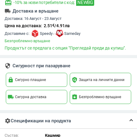
redeem
NEWBG
-10% за нови потребители с код:
local_shipping
Доставка и връщане
Доставка:
16 Август - 23 Август
€
Цена на доставка:
2.51
/
4.91
лв
,
Доставяме с:
Speedy
Sameday
Безпроблемно връщане
Продуктът се предлага с опция "Прегледай преди да купиш".
security
Сигурност при пазаруване
lock
policy
Сигурно плащане
Защита на личните данни
local_shipping
assignment_return
Сигурна доставка
Безпроблемно връщане
settings
Спецификации на продукта
Състав:
Кашмир