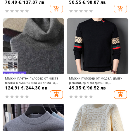
кройка, флорална бродерия, есен
копчета, с яка Turn-Down
70.49
€
/
137.87 лв
50.55
€
/
98.87 лв
2024
add_shopping_cart
add_shopping_cart
Мъжки плетен пуловер от чиста
Мъжки пуловер от модал, дълги
вълна с висока яка за зимата,
ръкави, кръгло деколте,
дебел и топъл
джакардов модел, свободна
124.91
€
/
244.30 лв
49.35
€
/
96.52 лв
кройка
add_shopping_cart
add_shopping_cart