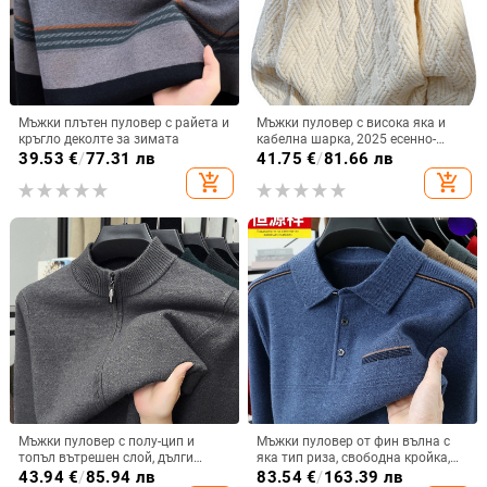
Мъжки плътен пуловер с райета и
Мъжки пуловер с висока яка и
кръгло деколте за зимата
кабелна шарка, 2025 есенно-
зимен модел, свободна кройка,
39.53
€
/
77.31 лв
41.75
€
/
81.66 лв
базов топ за студени дни,
add_shopping_cart
add_shopping_cart
подходящ за студенти и двойки
Мъжки пуловер с полу-цип и
Мъжки пуловер от фин вълна с
топъл вътрешен слой, дълги
яка тип риза, свободна кройка,
ръкави, зимен стил
дълги ръкави, дебел и топъл за
43.94
€
/
85.94 лв
83.54
€
/
163.39 лв