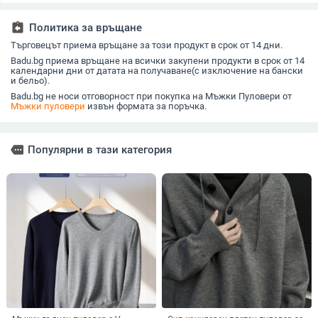
прогимназията 14
универсален пуловер
Пролет &
Модни плетива 15
за двойки
стил Рет
Пуловери за големи
assignment_return
Политика за връщане
момчета
Търговецът приема връщане за този продукт в срок от 14 дни.
Badu.bg приема връщане на всички закупени продукти в срок от 14
календарни дни от датата на получаване(с изключение на бански
и бельо).
Badu.bg не носи отговорност при покупка на Мъжки Пуловери от
Мъжки пуловери
извън формата за поръчка.
more
Популярни в тази категория