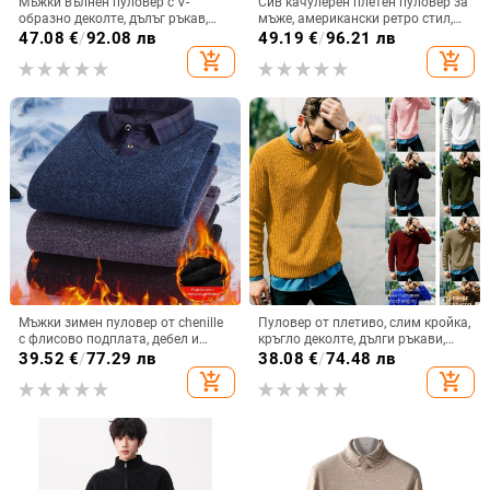
Мъжки вълнен пуловер с V-
Сив качулерен плетен пуловер за
образно деколте, дълъг ръкав,
мъже, американски ретро стил,
подплатен с флис, 30–35% вълна,
свободна кройка, есенно-зимна
47.08
€
/
92.08 лв
49.19
€
/
96.21 лв
плътно плетиво
ежедневна дреха
add_shopping_cart
add_shopping_cart
Мъжки зимен пуловер от chenille
Пуловер от плетиво, слим кройка,
с флисово подплата, дебел и
кръгло деколте, дълги ръкави,
топъл, имитация на двупластов
акрилна 90% смес
39.52
€
/
77.29 лв
38.08
€
/
74.48 лв
дизайн, свободна кройка, дълги
add_shopping_cart
add_shopping_cart
ръкави, яка на риза