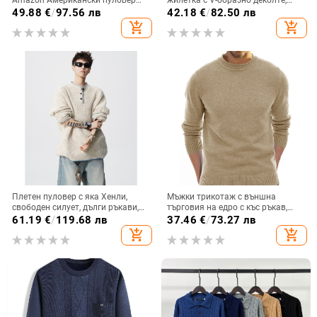
Amazon Американски пуловер
жилетка с V-образно деколте,
Harajuku Плетен пуловер Пролет
ежедневен есенно-зимен плетен
49.88
€
/
97.56 лв
42.18
€
/
82.50 лв
& Есен Ретро стил Ретро жакард
мъжки жилетка с копчета,
add_shopping_cart
add_shopping_cart
едноцветен
Плетен пуловер с яка Хенли,
Мъжки трикотаж с външна
свободен силует, дълги ръкави,
търговия на едро с къс ръкав,
нейлонова смес, акрил 50%
европейски и американски
61.19
€
/
119.68 лв
37.46
€
/
73.27 лв
мъжки трикотаж, трансграничен
add_shopping_cart
add_shopping_cart
удебелен мъжки бански с висока
яка