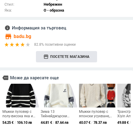
Стил:
Небрежен
Яка:
О - образна
info
Информация за търговец
store
badu.bg
82.8% позитивни оценки
storefront
ПОСЕТЕТЕ МАГАЗИНА
more
Може да харесате още
Мъжки пуловер с
Зима 13
Мъжки пуловер с
Трансгр
полу-висока яка и
Тийнейджърски
японски усукване,
Xiyin Am
цип, райета,
удебелен пуловер 12-
пролетен и есенен
Америка
54.25
€
/
106.10 лв
44.81
€
/
87.64 лв
40.07
€
/
78.37 лв
49.88
€
/
свободен силует,
годишни момчета
пуловер с свободно
пуловер 
есен-зима 2024
Ученици от
дъно, модерен
Плетен п