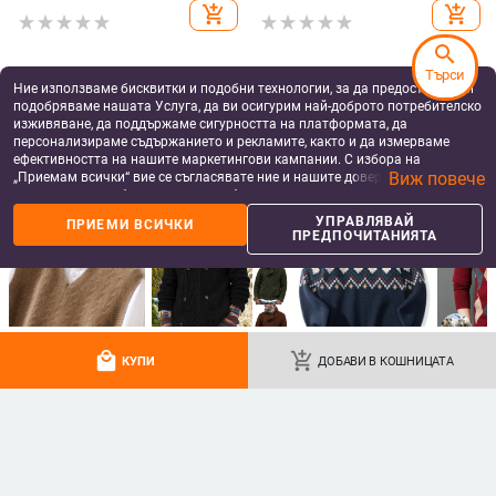
зимния сезон
add_shopping_cart
add_shopping_cart
search
Търси
Ние използваме бисквитки и подобни технологии, за да предоставяме и
подобряваме нашата Услуга, да ви осигурим най-доброто потребителско
изживяване, да поддържаме сигурността на платформата, да
персонализираме съдържанието и рекламите, както и да измерваме
ефективността на нашите маркетингови кампании. С избора на
Виж повече
„Приемам всички“ вие се съгласявате ние и нашите доверени партньори
да съхраняваме бисквитки и подобни технологии на вашето устройство
за рекламни и аналитични цели. Можете по всяко време да управлявате
УПРАВЛЯВАЙ
ПРИЕМИ ВСИЧКИ
своите предпочитания, като натиснете „Управлявай предпочитанията“.
ПРЕДПОЧИТАНИЯТА
За повече информация, моля, вижте нашата
Политика за защита на
данните
.
Мъжка безръкавна плетена
Мъжки есенен пуловер с
жилетка с каре, стойкова яка,
полувисока яка, прав силует,
свободен силует, вълна 91-95%
дълги ръкави, рибен кант на
32.43
€
/
63.43 лв
45.70
€
/
89.38 лв
подгъва, синтетична смес
add_shopping_cart
add_shopping_cart
local_mall
add_shopping_cart
КУПИ
ДОБАВИ В КОШНИЦАТА