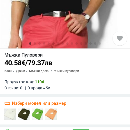
favorite
Мъжки Пуловери
40.58
€
/
79.37
лв
Badu
Дрехи
Мъжки дрехи
Мъжки пуловери
Продуктов код:
1106
Отзиви:
0
|
0
продажби
straighten
Избери модел или размер