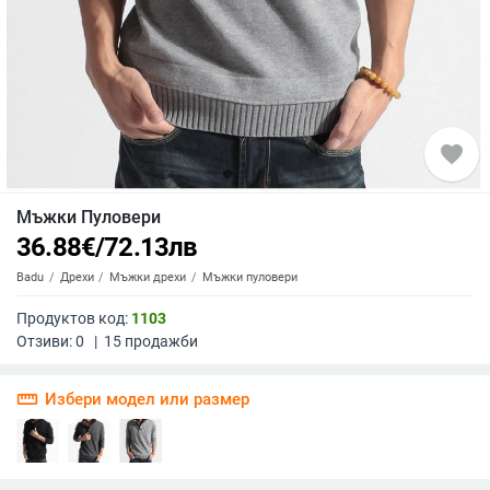
favorite
Мъжки Пуловери
36.88
€
/
72.13
лв
Badu
Дрехи
Мъжки дрехи
Мъжки пуловери
Продуктов код:
1103
Отзиви:
0
|
15
продажби
straighten
Избери модел или размер