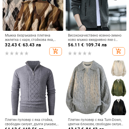
Мъжка безръкавна плетена
Висококачествено есенно-зимно
жилетка с каре, стойкова яка,
ново мъжко ежедневно яке с
свободен силует, вълна 91-95%
качулка, универсално плетено
32.43
€
/
63.43 лв
56.11
€
/
109.74 лв
модерно яке с подплата от полар
add_shopping_cart
add_shopping_cart
Плетен пуловер с яка стойка,
Плетен пуловер с яка Turn-Down,
свободен силует, дълги ръкави,
цветни блокове, свободен силует,
антибръчкова обработка, тъкан
дълги ръкави, зимен ежедневен