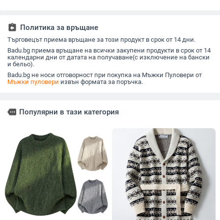
и акрилни влакна,
зайча козина и
полиестер с акрил,
вискозен
ръбест кант
памук; машинно
найлон, ликоцел и
31.3% с 
пране
овча вълна
влакно
assignment_return
Политика за връщане
Търговецът приема връщане за този продукт в срок от 14 дни.
Badu.bg приема връщане на всички закупени продукти в срок от 14
календарни дни от датата на получаване(с изключение на бански
и бельо).
Badu.bg не носи отговорност при покупка на Мъжки Пуловери от
Мъжки пуловери
извън формата за поръчка.
more
Популярни в тази категория