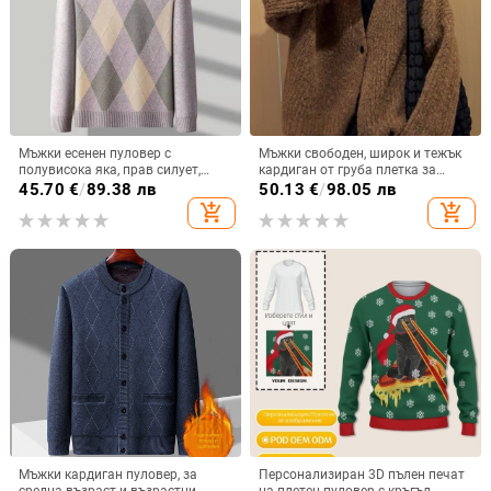
Мъжки есенен пуловер с
Мъжки свободен, широк и тежък
полувисока яка, прав силует,
кардиган от груба плетка за
дълги ръкави, рибен кант на
пролет и есен
45.70
€
/
89.38 лв
50.13
€
/
98.05 лв
подгъва, синтетична смес
add_shopping_cart
add_shopping_cart
Мъжки кардиган пуловер, за
Персонализиран 3D пълен печат