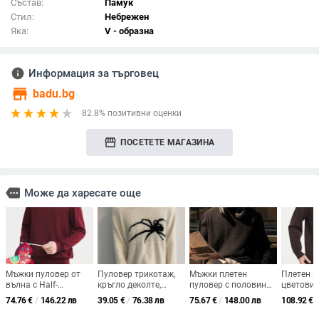
Състав:
Памук
Стил:
Небрежен
Яка:
V - образна
info
Информация за търговец
store
badu.bg
82.8% позитивни оценки
storefront
ПОСЕТЕТЕ МАГАЗИНА
more
Може да харесате още
Мъжки пуловер от
Пуловер трикотаж,
Мъжки плетен
Плетен п
вълна с Half-
кръгло деколте,
пуловер с половин
цветови 
Turtleneck, дълги
свободен силует,
висока яка, рибена
кръгло д
74.76
€
/
146.22 лв
39.05
€
/
76.38 лв
75.67
€
/
148.00 лв
108.92
€
/
ръкави, фин вълнен
дълги ръкави;
шарка, дълги ръкави,
свободна
микс 30–35% вълна
основна материя:
зима 2025, смес
дълги ръ