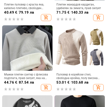
Плетен пуловер с кръгла яка,
Плетен жакардов кардиган,
кабелно плетиво, свободен
удебелен за зимата, прав силует
силует, дълъг ръкав, 100%
40.49
€
/
79.19 лв
71.75
€
/
140.33 лв
полиестер
add_shopping_cart
add_shopping_cart
Мъжки плетен суитер с флисова
Пуловер в корейски стил,
подплата, прав силует, яка на
свободна кройка, полу висока
риза, дълги ръкави, зимна
яка, дебел плат, цветово
44.76
€
/
87.54 лв
53.01
€
/
103.68 лв
колекция 2025, полиестер 95%
блокиране
add_shopping_cart
add_shopping_cart