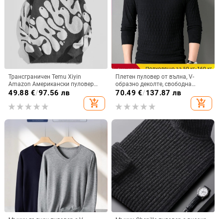
Трансграничен Temu Xiyin
Плетен пуловер от вълна, V-
Amazon Американски пуловер
образно деколте, свободна
Harajuku Плетен пуловер Пролет
кройка, флорална бродерия, есен
49.88
€
/
97.56 лв
70.49
€
/
137.87 лв
& Есен Ретро стил Ретро жакард
2024
add_shopping_cart
add_shopping_cart