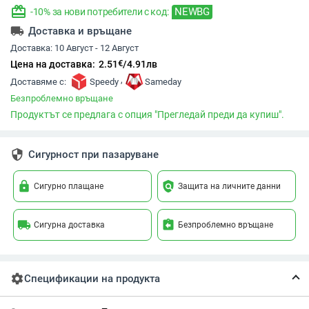
redeem
NEWBG
-10% за нови потребители с код:
local_shipping
Доставка и връщане
Доставка:
10 Август - 12 Август
€
Цена на доставка:
2.51
/
4.91
лв
,
Доставяме с:
Speedy
Sameday
Безпроблемно връщане
Продуктът се предлага с опция "Прегледай преди да купиш".
security
Сигурност при пазаруване
lock
policy
Сигурно плащане
Защита на личните данни
local_shipping
assignment_return
Сигурна доставка
Безпроблемно връщане
settings
Спецификации на продукта