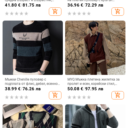
средна възраст и възрастни,
на плетен пуловер с кръгъл
подплатен с флис, дебел и топъл
деколте, дълги ръкави, свободен
41.80
€
/
81.75 лв
36.96
€
/
72.29 лв
силует, дишащ, висока
add_shopping_cart
add_shopping_cart
устойчивост на цветовете,
полиестер 95%
Мъжки Chenille пуловер с
MYQ Мъжка плетена жилетка за
подплата от флис, дебел, есенно-
пролет и есен, корейски стил,
зимен, свободна кройка, кръгло
кръгла яка, свободен силует
38.99
€
/
76.26 лв
50.08
€
/
97.95 лв
деколте, трикотажен топъл базов
add_shopping_cart
add_shopping_cart
слой