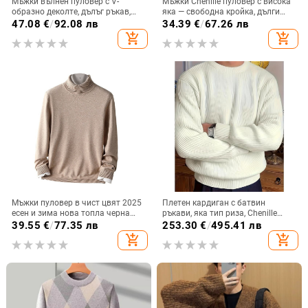
Мъжки вълнен пуловер с V-
Мъжки Chenille пуловер с висока
образно деколте, дълъг ръкав,
яка — свободна кройка, дълги
подплатен с флис, 30–35% вълна,
ръкави, оребрен край
47.08
€
/
92.08 лв
34.39
€
/
67.26 лв
плътно плетиво
add_shopping_cart
add_shopping_cart
Мъжки пуловер в чист цвят 2025
Плетен кардиган с батвин
есен и зима нова топла черна
ръкави, яка тип риза, Chenille
риза със средна яка, с дълъг
плат, средна дебелина, инлейна
39.55
€
/
77.35 лв
253.30
€
/
495.41 лв
ръкав и дишаща материя
шарка
add_shopping_cart
add_shopping_cart