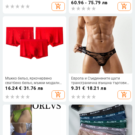
пролет 2025
60.96 - 75.79 лв
add_shopping_cart
add_shopping_cart
Мъжко бельо, яркочервено
Европа и Съединените щати
сватбено бельо, мъжки модални
трансгранична външна търговия
безшевни антибактериални
мъжки дантелени прашки
16.24
€
/
31.76 лв
9.31
€
/
18.21 лв
боксерки
бродерия кухи прозрачни
add_shopping_cart
add_shopping_cart
забавни 2024 ново дишащо
бельо