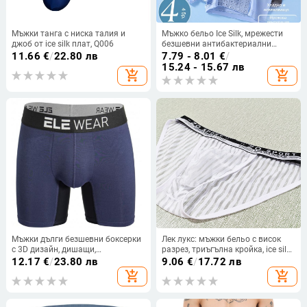
Мъжки танга с ниска талия и
Мъжко бельо Ice Silk, мрежести
джоб от ice silk плат, Q006
безшевни антибактериални
боксерки, младежки спортни
11.66
€
/
22.80 лв
7.79 - 8.01
€
/
дишащи боксерки, пролетно-
15.24 - 15.67 лв
add_shopping_cart
add_shopping_cart
летни, могат да бъдат изпратени
от име
Мъжки дълги безшевни боксерки
Лек лукс: мъжки бельо с висок
с 3D дизайн, дишащи,
разрез, триъгълна кройка, ice silk
влагоотводящи и оформящи
найлон, мека прозираща дантела
12.17
€
/
23.80 лв
9.06
€
/
17.72 лв
add_shopping_cart
add_shopping_cart