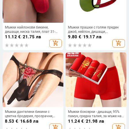
Мъжки найлонови бикини,
Мъжки прашки с голям преден
дишащи, ниска талия, плат 31-
джоб, нейлон, дишащи,
40D
оформящи тялото, плетени
11.12
€
/
21.75 лв
9.80
€
/
19.17 лв
add_shopping_cart
add_shopping_cart
Мъжки дантелени бикини с
Мъжки боксерки - дишащи, 95%
цветна бродерия, прозрачни,
памук, средна талия, за мъже на
дишащи, с средна талия
възраст 18–40 г
8.53
€
/
16.68 лв
11.24
€
/
21.98 лв
add_shopping_cart
add_shopping_cart