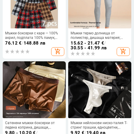
Мъжки боксерки с каре — 100%
Мъжки термо долнища от
акрил, подплата 100% памук,
полиестер, дишаща материя;
ниска талия, Mitsubishi Meiyabi Bi,
модел цветни блокове; средно
76.12
€
/
148.88 лв
15.62 - 21.47
€
/
подходящи за пролетта
висока талия; подходящи за
30.55 - 41.99 лв
add_shopping_cart
add_shopping_cart
всички сезони
Сатенени мъжки боксерки от
Мъжки нейлонови ниско-талия T-
ледена коприна, дишащи,
стринг прашки, едноцветни,
антибактериални, безшевни
памучна чатална вложка.
9.80 - 10.20
€
/
9.92
€
/
19.40 лв