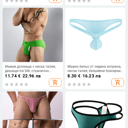
Мъжки долнища с ниска талия,
Мъжко бельо от ледена коприна,
дишащи Ice Silk, странично
нисък талия, безшевни боксерки
отваряне, с контрол на влагата
с частично покритие на ханша
11.74
€
/
22.96 лв
8.30
€
/
16.23 лв
add_shopping_cart
add_shopping_cart