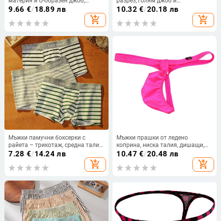
материя и U-образен джоб,
разрез, голям джоб и
дишащи, средна талия, 88%
декоративна лента с букви
9.66
€
/
18.89 лв
10.32
€
/
20.18 лв
нейлон в основния плат, 88%
add_shopping_cart
add_shopping_cart
нейлон в подплатата
Мъжки памучни боксерки с
Мъжки прашки от ледено
райета – трикотаж, средна талия,
коприна, ниска талия, дишащи,
100% памук, вътрешна част от
висока еластичност, с джоб
7.28
€
/
14.24 лв
10.47
€
/
20.48 лв
памук, летен модел
add_shopping_cart
add_shopping_cart