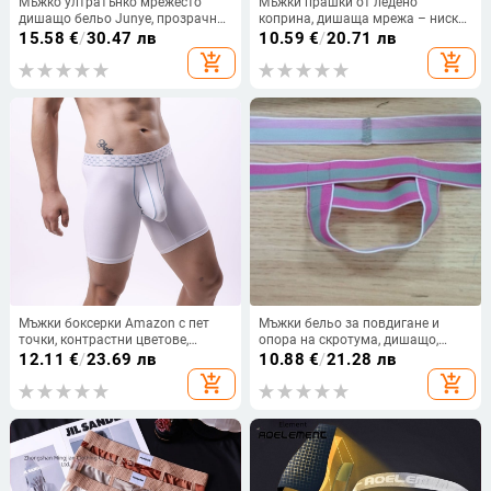
Мъжко ултратънко мрежесто
Мъжки прашки от ледено
дишащо бельо Junye, прозрачни
коприна, дишаща мрежа – ниска
секси боксерки тип „слонски
талия, едноцветни
15.58
€
/
30.47 лв
10.59
€
/
20.71 лв
хобот“, разделени с пистолет
add_shopping_cart
add_shopping_cart
Мъжки боксерки Amazon с пет
Мъжки бельо за повдигане и
точки, контрастни цветове,
опора на скротума, дишащо,
ледено копринени, със средна
антибактериално, еластичен
12.11
€
/
23.69 лв
10.88
€
/
21.28 лв
талия, дишащи, против
памук
add_shopping_cart
add_shopping_cart
износване, големи размери