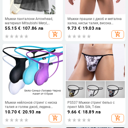
Мъжки панталони Arrowhead,
Мъжки прашки с джоб и метална
материал Mitsubishi Meryl,
халка, нисък талия, висока
основна материя: акрил, ниска
еластичност
55.15
€
/
107.86 лв
9.73
€
/
19.03 лв
талия, подплата памук-модал,
add_shopping_cart
add_shopping_cart
пролет
Мъжки нейлонов стринг с ниска
PS537 Мъжки стринг бельо с
талия и голям джоб, ледена
принт Milk Silk, Т-бек
коприна текстура, флорален
10.70
€
/
20.93 лв
9.66
€
/
18.89 лв
принт, 9012
add_shopping_cart
add_shopping_cart