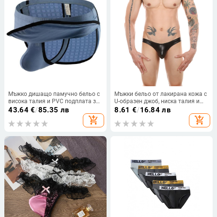
Мъжко дишащо памучно бельо с
Мъжки бельо от лакирана кожа с
висока талия и PVC подплата за
U-образен джоб, ниска талия и
пролетта
триъгълна кройка, секси дизайн
43.64
€
/
85.35 лв
8.61
€
/
16.84 лв
add_shopping_cart
add_shopping_cart