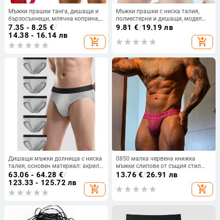
Мъжки прашки танга, дишащи и
Мъжки прашки с ниска талия,
бързосъхнещи, млячна коприна,
полиестерни и дишащи, модел
61–70d, ниска талия
B807
7.35 - 8.25
€
/
9.81
€
/
19.19 лв
14.38 - 16.14 лв
add_shopping_cart
add_shopping_cart
Дишащи мъжки долнища с ниска
0850 малка червена книжка
талия, основен материал: акрил
мъжки слипове от същия стил
(100%), подплата: памук-модал
памучни дишащи високи
63.06 - 64.28
€
/
13.76
€
/
26.91 лв
(100%), тъкан Mitsubishi Meryl
триъгълни секси изпъкнали
123.33 - 125.72 лв
add_shopping_cart
add_shopping_cart
Skin, пролет
шорти BS3125