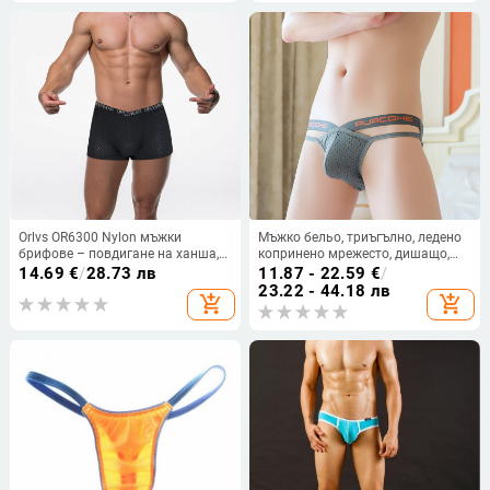
Orlvs OR6300 Nylon мъжки
Мъжко бельо, триъгълно, ледено
брифове – повдигане на ханша,
копринено мрежесто, дишащо,
безшевни, дишащи,
триизмерно U-изпъкнало, чанта,
14.69
€
/
28.73 лв
11.87 - 22.59
€
/
бързосъхнещи
къси шорти за млади момчета,
23.22 - 44.18 лв
add_shopping_cart
add_shopping_cart
доставка на едро