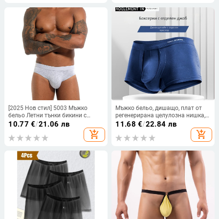
[2025 Нов стил] 5003 Мъжко
Мъжко бельо, дишащо, плат от
бельо Летни тънки бикини с
регенерирана целулозна нишка,
ниска талия, висока еластична,
плетено, средна талия,
10.77
€
/
21.06 лв
11.68
€
/
22.84 лв
дишаща, секси, U-образна форма
едноцветно, вътрешна част 95%
add_shopping_cart
add_shopping_cart
вискоза