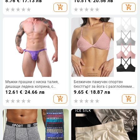
8.76
€
/
17.13 лв
10.51
€
/
20.56 лв
мъжки боксерки със средна
add_shopping_cart
add_shopping_cart
талия и въздушен джоб
Мъжки прашки с ниска талия,
Безжичен памучен спортен
дишащи ледена коприна, с
бюстгърт за йога с разглобяеми
регулируема катарама
дишащи кръстосани презрамки,
12.61
€
/
24.66 лв
9.65
€
/
18.87 лв
95% памук
add_shopping_cart
add_shopping_cart