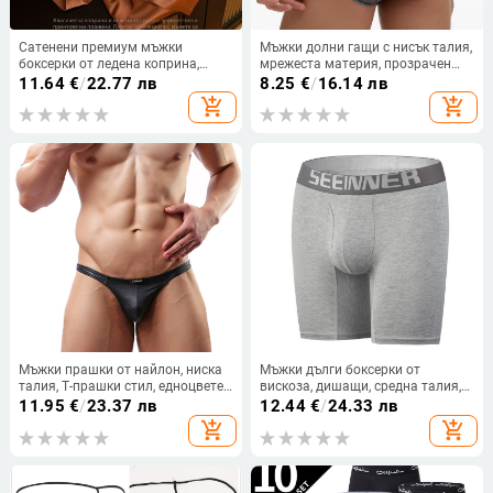
Сатенени премиум мъжки
Мъжки долни гащи с нисък талия,
боксерки от ледена коприна,
мрежеста материя, прозрачен
Mulberry коприна 10A,
джоб, безшевни, модел E078
11.64
€
/
22.77 лв
8.25
€
/
16.14 лв
антибактериална подплата
add_shopping_cart
add_shopping_cart
Мъжки прашки от найлон, ниска
Мъжки дълги боксерки от
талия, Т-прашки стил, едноцветен
вискоза, дишащи, средна талия,
модел, подплата 90–95% найлон
едноцветни, чатал от спандекс
11.95
€
/
23.37 лв
12.44
€
/
24.33 лв
add_shopping_cart
add_shopping_cart