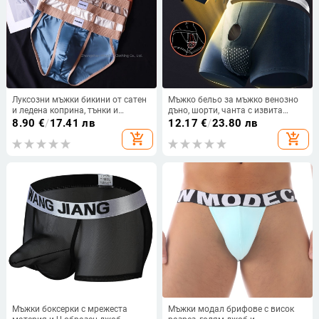
Луксозни мъжки бикини от сатен
Мъжко бельо за мъжко венозно
и ледена коприна, тънки и
дъно, шорти, чанта с извита
дишащи за лято, модерен стил
боксерска глава, разделяне на
8.90
€
/
17.41 лв
12.17
€
/
23.80 лв
семенната връв и скротум
add_shopping_cart
add_shopping_cart
Мъжки боксерки с мрежеста
Мъжки модал брифове с висок