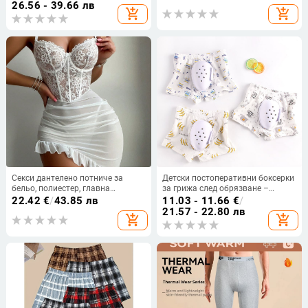
кожа‑приятелски, голям размер,
26.56 - 39.66 лв
add_shopping_cart
add_shopping_cart
цветни блокове с надписи,
средна талия, дишащи
Секси дантелено потниче за
Детски постоперативни боксерки
бельо, полиестер, главна
за грижа след обрязване –
материя 95% полиестер, за
дишащи памучни, безшевни
22.42
€
/
43.85 лв
11.03 - 11.66
€
/
млади жени 18–40 години, не
21.57 - 22.80 лв
add_shopping_cart
add_shopping_cart
безшевно, опаковано в торбичка