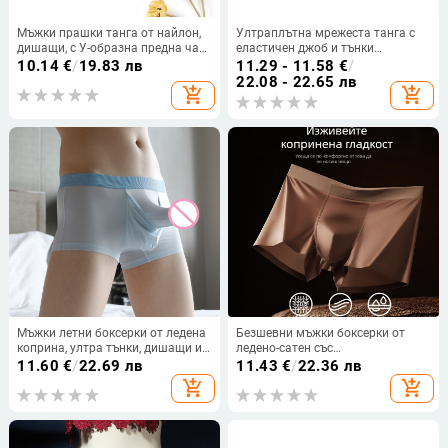
Мъжки прашки танга от найлон,
Ултраплътна мрежеста танга с
дишащи, с У-образна предна част
еластичен джоб и тънки
и голям джоб, памучна подплата
презрамки 9013
10.14
€
/
19.83 лв
11.29 - 11.58
€
/
в чатала
22.08 - 22.65 лв
add_shopping_cart
add_shopping_cart
Мъжки летни боксерки от ледена
Безшевни мъжки боксерки от
коприна, ултра тънки, дишащи и
ледено-сатен със
бързосъхнещи, с голям джоб
антибактериална подплата от
11.60
€
/
22.69 лв
11.43
€
/
22.36 лв
мулбърри коприна, усещане за
add_shopping_cart
add_shopping_cart
гола кожа