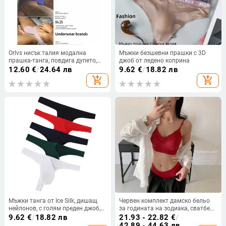
Orlvs нисък талия модална
Мъжки безшевни прашки с 3D
прашка-танга, повдига дупето,
джоб от ледено коприна
едноцветна
12.60
€
/
24.64 лв
9.62
€
/
18.82 лв
add_shopping_cart
add_shopping_cart
Мъжки танга от Ice Silk, дишащ
Червен комплект дамско бельо
нейлонов, с голям преден джоб,
за годината на зодиака, сватбен
секси и с ниска талия
пуш-ъп сутиен с фиксирана
9.62
€
/
18.82 лв
21.93 - 22.82
€
/
чашка и красив гръб, подаръчна
42.89 - 44.63 лв