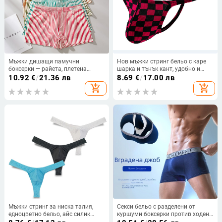
Мъжки дишащи памучни
Нов мъжки стринг бельо с каре
боксерки — райета, плетена
шарка и тънък кант, удобно и
материя, средна талия, 95%+
дишащо
10.92
€
/
21.36 лв
8.69
€
/
17.00 лв
памук
add_shopping_cart
add_shopping_cart
Мъжки стринг за ниска талия,
Секси бельо с разделени от
едноцветно бельо, айс силик
куршуми боксерки против ходене,
плат
мъжки U-изпъкнали боксерки,