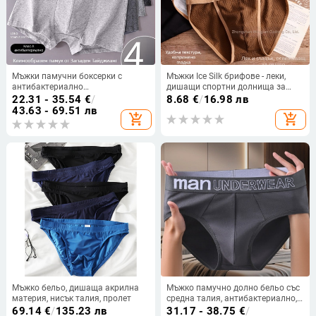
Мъжки памучни боксерки с
Мъжки Ice Silk брифове - леки,
антибактериално
дишащи спортни долнища за
влагоотвеждащо свойство,
лято
22.31 - 35.54
€
/
8.68
€
/
16.98 лв
средна талия, 90–95% памук
43.63 - 69.51 лв
add_shopping_cart
add_shopping_cart
Мъжко бельо, дишаща акрилна
Мъжко памучно долно бельо със
материя, нисък талия, пролет
средна талия, антибактериално,
памучна подплата на чатала,
69.14
€
/
135.23 лв
31.17 - 38.75
€
/