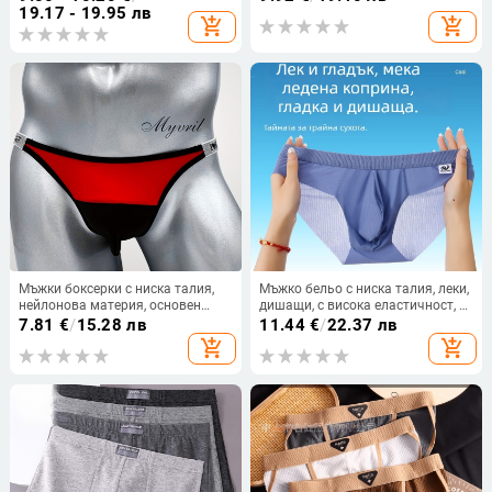
19.17 - 19.95 лв
add_shopping_cart
add_shopping_cart
Мъжки боксерки с ниска талия,
Мъжко бельо с ниска талия, леки,
нейлонова материя, основен
дишащи, с висока еластичност, U-
състав 80–90% нейлон, спандекс
изпъкнало вътрешно
7.81
€
/
15.28 лв
11.44
€
/
22.37 лв
подплата, солиден модел
add_shopping_cart
add_shopping_cart