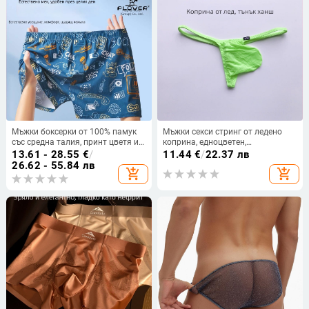
Мъжки боксерки от 100% памук
Мъжки секси стринг от ледено
със средна талия, принт цветя и
коприна, едноцветен,
графити
полупрозрачен
13.61 - 28.55
€
/
11.44
€
/
22.37 лв
26.62 - 55.84 лв
add_shopping_cart
add_shopping_cart