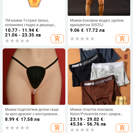
TM мъжки T-стринг бельо,
Мъжки боксерки модал, удобни,
копринено гладко и дишащо,
едноцветни 3002SJ
ниска талия, модел с цветни
10.77 - 11.94
€
/
9.06
€
/
17.72 лв
блокове, найлон
21.06 - 23.35 лв
add_shopping_cart
add_shopping_cart
Мъжки подплатени долни гащи
Мъжки спортни боксерки,
за крос-дресинг с контурирани
Nylon/Polyamide плат, средна
задни части и широки ханшове,
талия, подплата Nylon/Polyamide
8.99
€
/
17.58 лв
23.19 - 29.02
€
/
дишащ нейлон, перлени акценти
45.36 - 56.76 лв
add_shopping_cart
add_shopping_cart