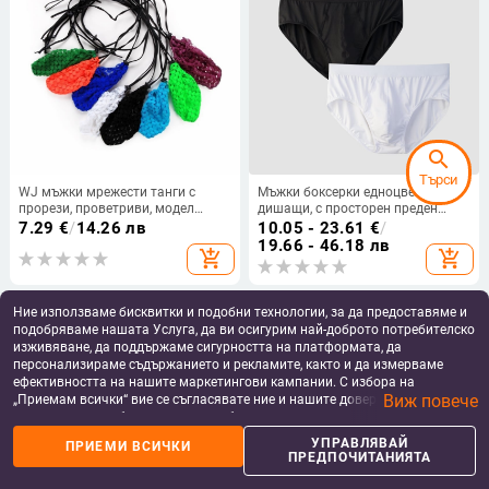
search
Търси
WJ мъжки мрежести танги с
Мъжки боксерки едноцветни,
прорези, проветриви, модел
дишащи, с просторен преден
2014WD
джоб, за ежедневни спортни
7.29
€
/
14.26 лв
10.05 - 23.61
€
/
дейности.
19.66 - 46.18 лв
add_shopping_cart
add_shopping_cart
Ние използваме бисквитки и подобни технологии, за да предоставяме и
подобряваме нашата Услуга, да ви осигурим най-доброто потребителско
изживяване, да поддържаме сигурността на платформата, да
персонализираме съдържанието и рекламите, както и да измерваме
ефективността на нашите маркетингови кампании. С избора на
Виж повече
„Приемам всички“ вие се съгласявате ние и нашите доверени партньори
да съхраняваме бисквитки и подобни технологии на вашето устройство
за рекламни и аналитични цели. Можете по всяко време да управлявате
УПРАВЛЯВАЙ
ПРИЕМИ ВСИЧКИ
своите предпочитания, като натиснете „Управлявай предпочитанията“.
ПРЕДПОЧИТАНИЯТА
За повече информация, моля, вижте нашата
Политика за защита на
данните
.