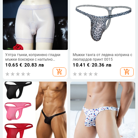
Ултра тънки, копринено гладки
Мъжки танга от ледена коприна с
мъжки боксерки с напълно
леопардов принт 0015
прозрачен дизайн, плюс размер,
10.65
€
/
20.83 лв
10.41
€
/
20.36 лв
с отделящ се джоб
add_shopping_cart
add_shopping_cart