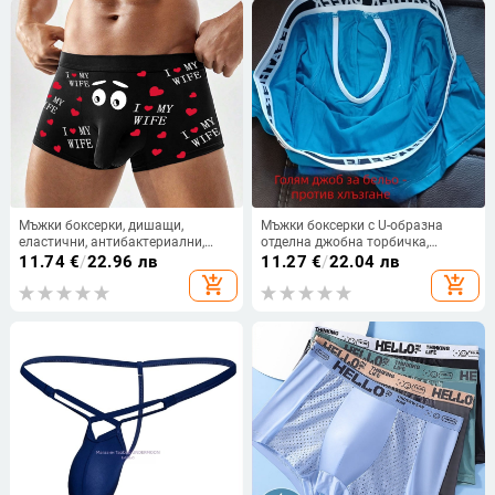
Мъжки боксерки, дишащи,
Мъжки боксерки с U-образна
еластични, антибактериални,
отделна джобна торбичка,
полиестерна материя, памучна
средно висока талия, дишащи,
11.74
€
/
22.96 лв
11.27
€
/
22.04 лв
вътрешна част
повдигащи задните части, финно
add_shopping_cart
add_shopping_cart
тъкана вискоза (80–90%)