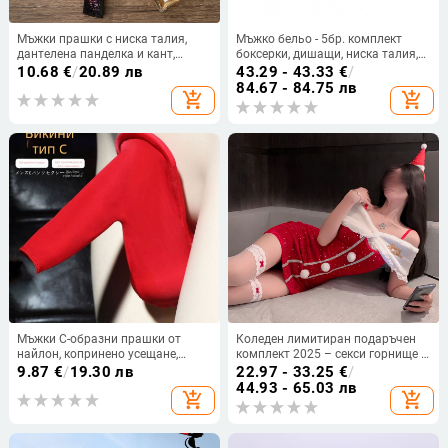
Мъжки прашки с ниска талия,
Мъжко бельо - 5бр. комплект
дантелена панделка и кант,
боксерки, дишащи, ниска талия,
едноцветни
100% акрил
10.68
€
/
20.89 лв
43.29 - 43.33
€
/
84.67 - 84.75 лв
add_shopping_cart
add_shopping_cart
Мъжки C-образни прашки от
Коледен лимитиран подаръчен
найлон, копринено усещане,
комплект 2025 – секси горнище с
ниска талия
презрамки за дами
9.87
€
/
19.30 лв
22.97 - 33.25
€
/
44.93 - 65.03 лв
add_shopping_cart
add_shopping_cart