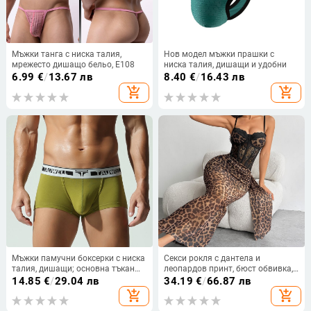
Мъжки танга с ниска талия,
Нов модел мъжки прашки с
мрежесто дишащо бельо, E108
ниска талия, дишащи и удобни
6.99
€
/
13.67 лв
8.40
€
/
16.43 лв
add_shopping_cart
add_shopping_cart
Мъжки памучни боксерки с ниска
Секси рокля с дантела и
талия, дишащи; основна тъкан
леопардов принт, бюст обвивка,
памук 90-95%; чатала памук 90-
стройна кройка, 95% полиестер,
14.85
€
/
29.04 лв
34.19
€
/
66.87 лв
95%
за всички сезони
add_shopping_cart
add_shopping_cart