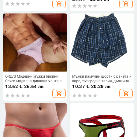
add_shopping_cart
add_shopping_cart
кутия
ORLVS Модерни мъжки бикини
Мъжки памучни шорти с райета и
Секси модална дишаща чанта за
каре, със средна талия, дължина
корем с ниска талия Показани
три четвърти, бързосъхнещи и
13.62
€
/
26.64 лв
10.37
€
/
20.28 лв
големи бикини за мъже OR6205
дишащи
add_shopping_cart
add_shopping_cart