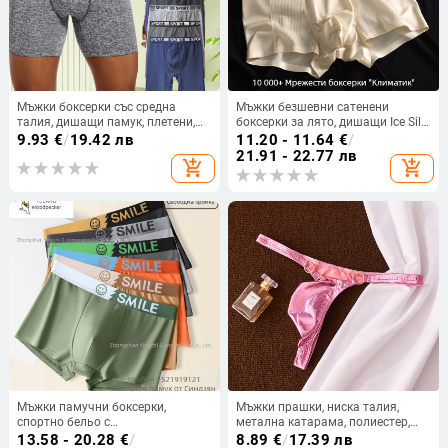
Мъжки боксерки със средна
Мъжки безшевни сатенени
талия, дишащи памук, плетени,
боксерки за лято, дишащи Ice Silk
95–100% памук, за всички сезони
мрежести, средна талия
9.93
€
/
19.42 лв
11.20 - 11.64
€
/
21.91 - 22.77 лв
add_shopping_cart
add_shopping_cart
Мъжки памучни боксерки,
Мъжки прашки, ниска талия,
спортно бельо с
метална катарама, полиестер,
антибактериална защита,
модел за двойки
13.58 - 20.28
€
/
8.89
€
/
17.39 лв