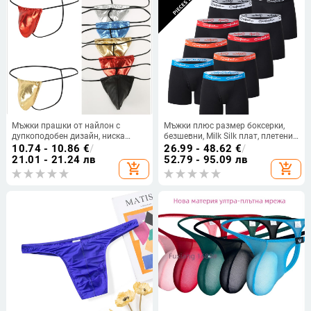
Мъжки прашки от найлон с
Мъжки плюс размер боксерки,
дупкоподобен дизайн, ниска
безшевни, Milk Silk плат, плетени,
талия, дишащи
средна талия, полиестер 95–
10.74 - 10.86
€
/
26.99 - 48.62
€
/
100%
21.01 - 21.24 лв
52.79 - 95.09 лв
add_shopping_cart
add_shopping_cart