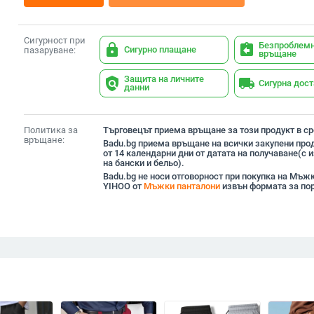
Сигурност при
Безпроблем
lock
assignment_return
Сигурно плащане
пазаруване:
връщане
Защита на личните
policy
local_shipping
Сигурна дос
данни
Политика за
Търговецът приема връщане за този продукт в сро
връщане:
Badu.bg приема връщане на всички закупени прод
от 14 календарни дни от датата на получаване(с
на бански и бельо).
Badu.bg не носи отговорност при покупка на Мъж
YIHOO от
Мъжки панталони
извън формата за по