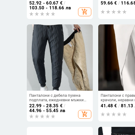
корейски стил, средна талия,
водоустойчиви, ве
52.92 - 60.67
€
/
59.66
€
/
116.6
есен 2025
с флийс подплата,
103.50 - 118.66 лв
add_shopping_cart
едноцветни, ежед
Панталони с дебела пухена
Панталони с прав
подплата, ежедневни мъжки
крачоли, неравни
панталони, двойки,
копче детайл,
22.99 - 28.35
€
/
41.48
€
/
81.13
североизточни пътни
микроеластичност
44.96 - 55.45 лв
add_shopping_cart
водоустойчиви памучни
памучен микс
панталони, топли дебели
панталони