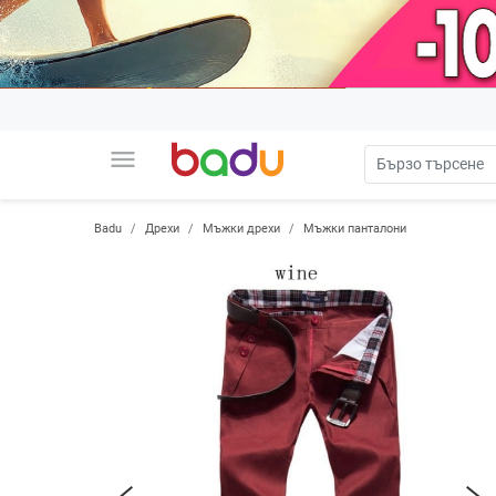
menu
Badu
Дрехи
Мъжки дрехи
Мъжки панталони