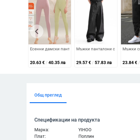
chevron_left
Есенни дамски панталони – чист памук, антибактериални
Мъжки панталони с прави крачол
Мъжки сп
20.63
€
/
40.35 лв
29.57
€
/
57.83 лв
23.84
€
/
Общ преглед
Спецификации на продукта
Марка:
YIHOO
Плат:
Поплин