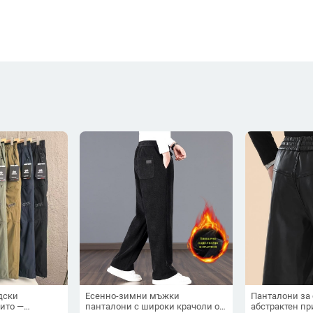
дски
Есенно-зимни мъжки
Панталони за 
рито —
панталони с широки крачоли от
абстрактен пр