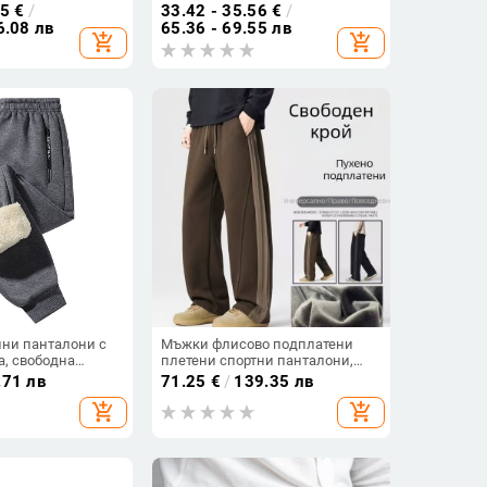
ържание, талия
гръб, слим кройка, подплата PU
35
€
/
33.42 - 35.56
€
/
и прави панталони
6.08 лв
65.36 - 69.55 лв
add_shopping_cart
add_shopping_cart
ни панталони с
Мъжки флисово подплатени
а, свободна
плетени спортни панталони,
а талия, смес от
зимни, свободен силует, прави
.71 лв
71.25
€
/
139.35 лв
кна, лека
крачоли, памучно-смесен плат
add_shopping_cart
add_shopping_cart
(68.9% памук, 31.1% полиестер)