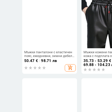
Мъжки панталони с еластичен
Мъжки кожени па
пояс, ежедневни, зимни дебели
кожа с подплата о
прави крачоли, с подплата от
дебели за есенно
50.47
€
/
98.71 лв
35.73 - 53.29
€
флис, топли и без нужда от
кройка с права ли
69.88 - 104.23 
add_shopping_cart
гладене
силует, работни п
мъже от средна въ
възрастни