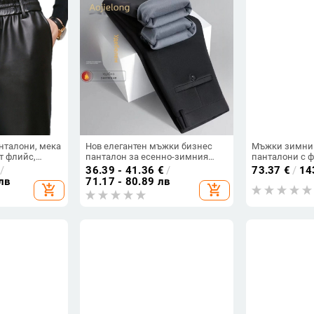
нталони, мека
Нов елегантен мъжки бизнес
Мъжки зимни
т флийс,
панталон за есенно-зимния
панталони с 
-зимния сезон,
сезон, свободна кройка, прави
защита на кол
/
36.39 - 41.36
€
/
73.37
€
/
14
ния, свободен
крачоли, без нужда от гладене,
колоездене, 
лв
71.17 - 80.89 лв
add_shopping_cart
add_shopping_cart
анталони за
висока еластичност, дълги
панталони за 
зраст и по-
панталони.
възрастни.