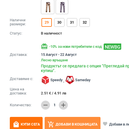
Налични
29
30
31
32
размери:
Статус:
В наличност
redeem
NEWBG
-10% за нови потребители с код:
Доставка:
15 Август - 22 Август
Лесно връщане
Продуктът се предлага с опция "Прегледай п
купиш".
Доставяме с:
Speedy
Sameday
,
Цена на
доставка:
2.51
€
/
4.91
лв
remove
add
Количество:
1
local_mall
add_shopping_cart
favorite
Добави в 
КУПИ СЕГА
ДОБАВИ В КОШНИЦАТА