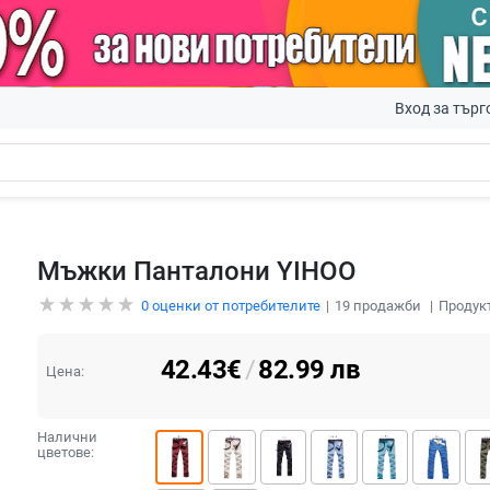
Вход за търг
Мъжки Панталони YIHOO
0
оценки от потребителите
19
продажби
Продук
42.43
€
/
82.99
лв
Цена:
Налични
цветове: