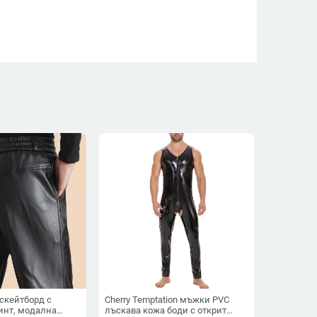
скейтборд с
Cherry Temptation мъжки PVC
инт, модална
лъскава кожа боди с открит