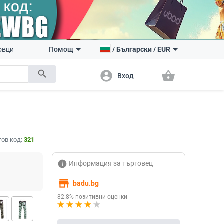
овци
Помощ
/
Български
/
EUR
search
account_circle
shopping_basket
Вход
тов код:
321
info
Информация за търговец
store
badu.bg
82.8% позитивни оценки