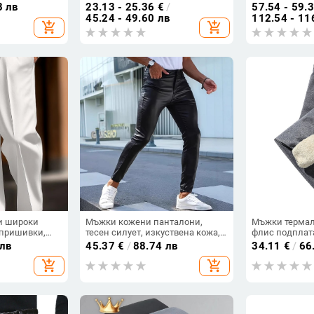
троустойчиви,
chenille плат, подплатени и
тъкан, PU съд
8 лв
23.13 - 25.36
€
/
57.54 - 59.
 дебели,
дебели, за ежедневна употреба
средна
45.24 - 49.60 лв
112.54 - 11
add_shopping_cart
add_shopping_cart
невни.
и широки
Мъжки кожени панталони,
Мъжки термал
 пришивки,
тесен силует, изкуствена кожа,
флис подплат
смесена материя, пролет 2025
кройка, средн
 лв
45.37
€
/
88.74 лв
34.11
€
/
66
, модал-
химически вла
add_shopping_cart
add_shopping_cart
еластичност