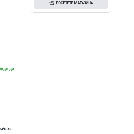
storefront
ПОСЕТЕТЕ МАГАЗИНА
реди да
любими