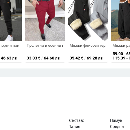
, против акари, висока талия, слим фит
и от полиестер, младежки стил за пролет-есен, декорация с копчета
ортни панталони за свободното време с трансгранични експлозии, евр
Пролетни и есенни мъжки панталони, ежедневни панта
Мъжки флисови термо спортни па
Мъжки раб
59.00 - 6
46.63 лв
33.03
€
/
64.60 лв
35.42
€
/
69.28 лв
115.39 - 
Състав:
Памук
Талия:
Средна