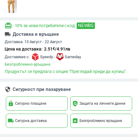
redeem
NEWBG
-10% за нови потребители с код:
local_shipping
Доставка и връщане
Доставка:
15 Август - 22 Август
€
Цена на доставка:
2.51
/
4.91
лв
,
Доставяме с:
Speedy
Sameday
Безпроблемно връщане
Продуктът се предлага с опция "Прегледай преди да купиш".
security
Сигурност при пазаруване
lock
policy
Сигурно плащане
Защита на личните данни
local_shipping
assignment_return
Сигурна доставка
Безпроблемно връщане