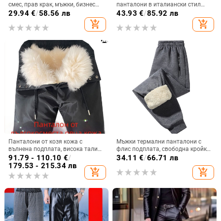
смес, прав крак, мъжки, бизнес
панталони в италиански стил
формал
Неапол, есенни и зимни, с висока
29.94
€
/
58.56 лв
43.93
€
/
85.92 лв
талия, прави, с нисък размер,
add_shopping_cart
add_shopping_cart
висококачествени панталони за
костюм Dape
Панталони от козя кожа с
Мъжки термални панталони с
вълнена подплата, висока талия,
флис подплата, свободна кройка,
за зимна топлина – за средна
средна талия, смес от химически
91.79 - 110.10
€
/
34.11
€
/
66.71 лв
възраст и възрастни
влакна, лека еластичност
179.53 - 215.34 лв
add_shopping_cart
add_shopping_cart