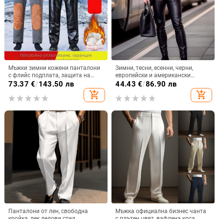
Мъжки зимни кожени панталони
Зимни, тесни, есенни, черни,
с флийс подплата, защита на
европейски и американски
коляното, за колоездене,
корейски стил, плътен цвят,
73.37
€
/
143.50 лв
44.43
€
/
86.90 лв
еластични топли панталони за
удебелени, от изкуствена кожа,
add_shopping_cart
add_shopping_cart
средна възраст и възрастни.
със средна талия
Панталони от лен, свободна
Мъжка официална бизнес чанта
кройка, лек делови стил,
с плътен цвят, вафлена коса