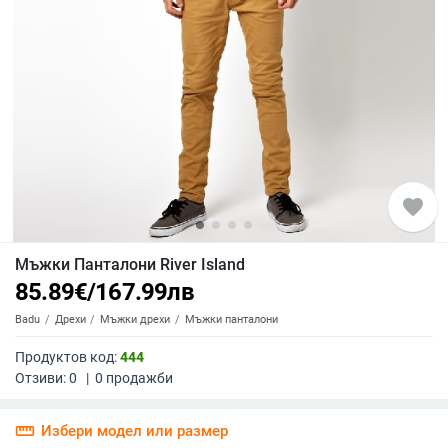
favorite
Мъжки Панталони River Island
85.89
€
/
167.99
лв
Badu
Дрехи
Мъжки дрехи
Мъжки панталони
Продуктов код:
444
Отзиви:
0
|
0
продажби
straighten
Избери модел или размер