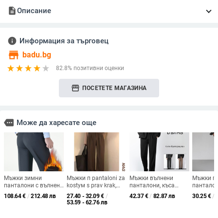
description
Описание
info
Информация за търговец
store
badu.bg
82.8% позитивни оценки
storefront
ПОСЕТЕТЕ МАГАЗИНА
more
Може да харесате още
Мъжки зимни
Мъжки п pantaloni za
Мъжки вълнени
Мъжки п
панталони с вълнена
kostум s prav krak,
панталони, къса
панталон
подплата, висока
леново-кордурова
дължина, делови
костюм 
108.64
€
/
212.48 лв
27.40 - 32.09
€
/
42.37
€
/
82.87 лв
30.25
€
/
талия, свободна
смес, пролетно
стил, есен-зима, slim-
силует, п
53.59 - 62.76 лв
кройка и детайл с
свободно облекло
fit
дължина,
копчета.
кройка