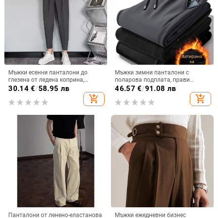
Мъжки есенни панталони до
Мъжки зимни панталони с
глезена от ледена коприна,
поларова подплата, прави
ежедневни, универсални, модни, с
крачоли, с колан, за мъже на
30.14
€
/
58.95 лв
46.57
€
/
91.08 лв
велкро покритие, Harlan Student's
средна възраст, еластична
add_shopping_cart
add_shopping_cart
Small Western Pants
материя
Панталони от ленено-еластанова
Мъжки ежедневни бизнес