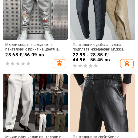
Мъжки спортни ежедневни
Панталони с дебела пухена
панталони с принт на цветя и
подплата, ежедневни мъжки
панделка в американски стил,
панталони, двойки,
28.68
€
/
56.09 лв
22.99 - 28.35
€
/
големи размери, ежедневни
североизточни пътни
44.96 - 55.45 лв
add_shopping_cart
add_shopping_cart
панталони с щампа от хип-хоп и
водоустойчиви памучни
флорален принт
панталони, топли дебели
панталони
Мъжки официални панталони с
Панталони за скейтборд с