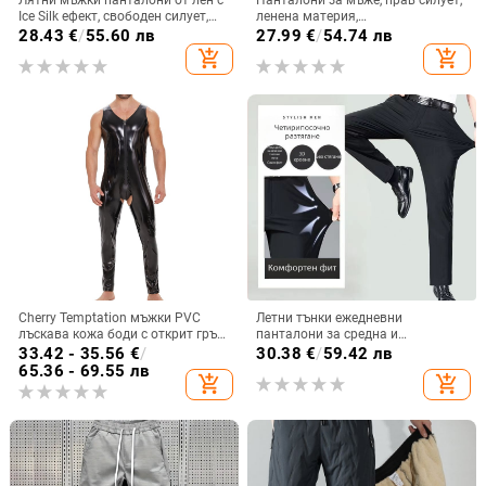
Ice Silk ефект, свободен силует,
ленена материя,
дълги панталони за мъже на
микроеластичност, пролетни
28.43
€
/
55.60 лв
27.99
€
/
54.74 лв
средна възраст и възрастни
add_shopping_cart
add_shopping_cart
Cherry Temptation мъжки PVC
Летни тънки ежедневни
лъскава кожа боди с открит гръб,
панталони за средна и
слим кройка, подплата PU и
напреднала възраст, ледено
33.42 - 35.56
€
/
30.38
€
/
59.42 лв
прави панталони
копринени панталони за мъже,
65.36 - 69.55 лв
add_shopping_cart
add_shopping_cart
еластични ежедневни панталони,
широки, с висока талия,
висококачествени панталони