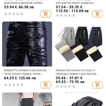
диагонални джобове, прави
абстрактен принт, модална
крачоли, едноцветни карирани,
тъкан, PU съдържание, талия
33.94
€
/
66.38 лв
57.54 - 59.35
€
/
дишащи, за ежедневието на
средна
112.54 - 116.08 лв
add_shopping_cart
add_shopping_cart
открито, за излизане
Мъжки PU кожени п ранталони,
Мъжки панталони за спорт и
тесен силует, средна талия,
свободно време с цип против
уличен стил, пролет 2025
кражба и подплата от овча
64.25
€
/
125.66 лв
35.46 - 37.81
€
/
вълна за есенно-зимния сезон
69.35 - 73.95 лв
add_shopping_cart
add_shopping_cart