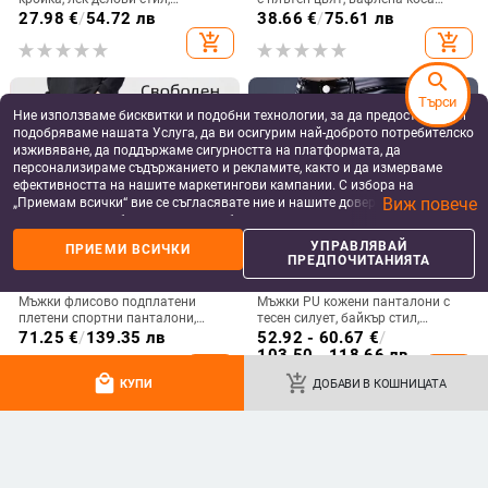
подходящи за ежедневие, четири
предна част, права, ежедневна,
27.98
€
/
54.72 лв
38.66
€
/
75.61 лв
сезона, есен 2025
ваканционна мода, панталон
add_shopping_cart
add_shopping_cart
search
Търси
Ние използваме бисквитки и подобни технологии, за да предоставяме и
подобряваме нашата Услуга, да ви осигурим най-доброто потребителско
изживяване, да поддържаме сигурността на платформата, да
персонализираме съдържанието и рекламите, както и да измерваме
ефективността на нашите маркетингови кампании. С избора на
Виж повече
„Приемам всички“ вие се съгласявате ние и нашите доверени партньори
да съхраняваме бисквитки и подобни технологии на вашето устройство
за рекламни и аналитични цели. Можете по всяко време да управлявате
УПРАВЛЯВАЙ
ПРИЕМИ ВСИЧКИ
своите предпочитания, като натиснете „Управлявай предпочитанията“.
ПРЕДПОЧИТАНИЯТА
За повече информация, моля, вижте нашата
Политика за защита на
данните
.
Мъжки флисово подплатени
Мъжки PU кожени панталони с
плетени спортни панталони,
тесен силует, байкър стил,
зимни, свободен силует, прави
корейски стил, средна талия, есен
71.25
€
/
139.35 лв
52.92 - 60.67
€
/
крачоли, памучно-смесен плат
2025
103.50 - 118.66 лв
add_shopping_cart
add_shopping_cart
(68.9% памук, 31.1% полиестер)
local_mall
add_shopping_cart
КУПИ
ДОБАВИ В КОШНИЦАТА