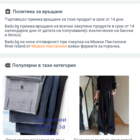
assignment_return
Политика за връщане
Търговецът приема връщане за този продукт в срок от 14 дни.
Badu.bg приема връщане на всички закупени продукти в срок от 14
календарни дни от датата на получаване(с изключение на бански
и бельо).
Badu.bg не носи отговорност при покупка на Мъжки Панталони
River Island от
Мъжки панталони
извън формата за поръчка.
more
Популярни в тази категория
Лятни мъжки панталони от лен с
Панталони за мъже, прав силует,