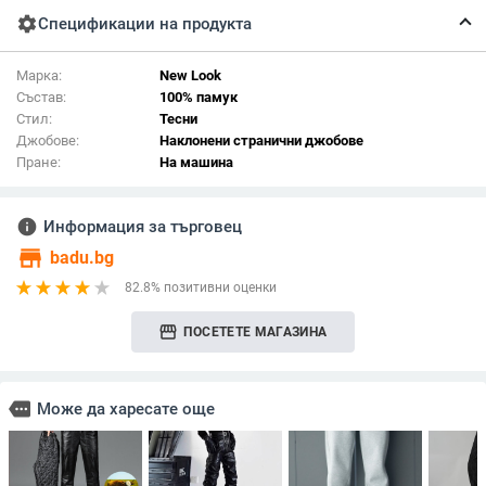
settings
Спецификации на продукта
Марка:
New Look
Състав:
100% памук
Стил:
Тесни
Джобове:
Наклонени странични джобове
Пране:
На машина
info
Информация за търговец
store
badu.bg
82.8% позитивни оценки
storefront
ПОСЕТЕТЕ МАГАЗИНА
more
Може да харесате още