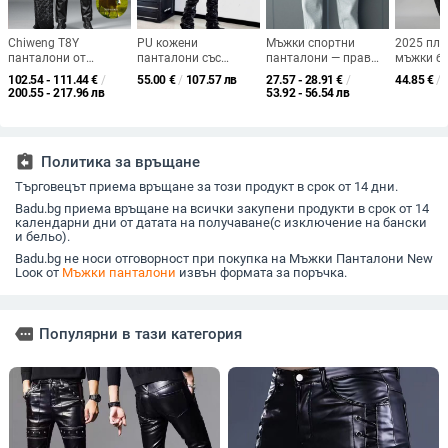
Chiweng T8Y
PU кожени
Мъжки спортни
2025 пл
панталони от
панталони със
панталони — прав
мъжки б
телешка кожа първи
гланцов финиш,
силует, свободен
панталон
102.54 - 111.44
€
/
55.00
€
/
107.57 лв
27.57 - 28.91
€
/
44.85
€
/
слой за мъже на
плисиран детайл,
модел, зимни,
шарка, с
200.55 - 217.96 лв
53.92 - 56.54 лв
средна възраст и
вдъхновени от хип-
бархатна тъкан,
кройка, п
възрастни,
хоп субкултурата,
Cupro влакна
за лятот
удебелени и топли
унисекс, дълги
кожени панталони за
assignment_return
Политика за връщане
есен и зима,
ветроустойчиви и
Търговецът приема връщане за този продукт в срок от 14 дни.
водонепроницаеми,
за каране на открито
Badu.bg приема връщане на всички закупени продукти в срок от 14
календарни дни от датата на получаване(с изключение на бански
и бельо).
Badu.bg не носи отговорност при покупка на Мъжки Панталони New
Lоок от
Мъжки панталони
извън формата за поръчка.
more
Популярни в тази категория