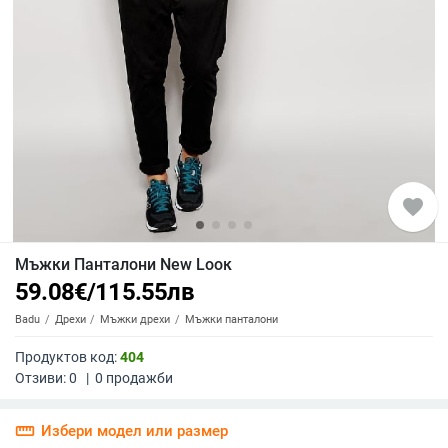
favorite
Мъжки Панталони New Lоок
59.08
€
/
115.55
лв
Badu
Дрехи
Мъжки дрехи
Мъжки панталони
Продуктов код:
404
Отзиви:
0
|
0
продажби
straighten
Избери модел или размер