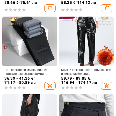
предна част, права, ежедневна,
малък, прав, драпиран, бизнес
38.66
€
/
75.61 лв
58.35
€
/
114.12 лв
ваканционна мода, панталон
ежедневен, мъжки панталон с
add_shopping_cart
add_shopping_cart
висока талия, slim fit.
Нов елегантен мъжки бизнес
Мъжки кожени панталони за есен
панталон за есенно-зимния
и зима, удебелени,
сезон, свободна кройка, прави
ветроустойчиви и топли, за
36.39 - 41.36
€
/
59.79 - 89.05
€
/
крачоли, без нужда от гладене,
външно носене, с прави крачоли
71.17 - 80.89 лв
116.94 - 174.17 лв
add_shopping_cart
add_shopping_cart
висока еластичност, дълги
панталони.