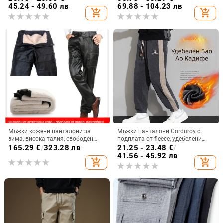
ежедневна употреба
кройка с права линия, свободен
45.24 - 49.60 лв
69.88 - 104.23 лв
add_shopping_cart
add_shopping_cart
силует, работни панталони за
мъже от средна възраст и по-
възрастни
Мъжки кожени панталони за
Мъжки панталони Corduroy с
зима, висока талия, свободен
подплата от fleece, удебелени,
силует, подплатени с овча кожа,
еластична талия и връзка, плюс
165.29
€
/
323.28 лв
21.25 - 23.48
€
/
дебели и топли, байкерски стил
размер, за работа през есен-зима
41.56 - 45.92 лв
add_shopping_cart
add_shopping_cart