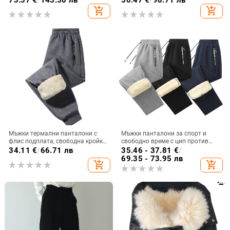
73.37
€
/
143.50 лв
50.47
€
/
98.71 лв
еластични топли панталони за
флис, топли и без нужда от
add_shopping_cart
add_shopping_cart
средна възраст и възрастни.
гладене
Мъжки термални панталони с
Мъжки панталони за спорт и
флис подплата, свободна кройка,
свободно време с цип против
средна талия, смес от химически
кражба и подплата от овча
34.11
€
/
66.71 лв
35.46 - 37.81
€
/
влакна, лека еластичност
вълна за есенно-зимния сезон
69.35 - 73.95 лв
add_shopping_cart
add_shopping_cart