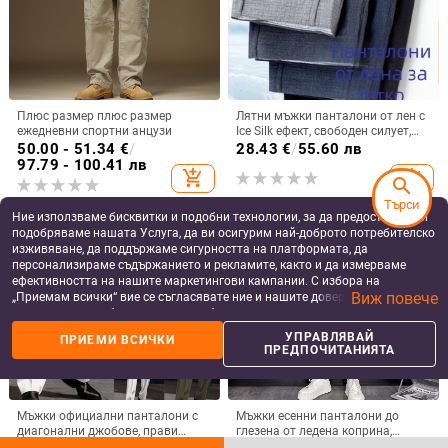
Плюс размер плюс размер
Лятни мъжки панталони от лен с
ежедневни спортни анцузи
Ice Silk ефект, свободен силует,
дълги панталони за мъже на
50.00 - 51.34
€
/
28.43
€
/
55.60 лв
средна възраст и възрастни
97.79 - 100.41 лв
add_shopping_cart
add_shopping_cart
search
Търси
Ние използваме бисквитки и подобни технологии, за да предоставяме и
подобряваме нашата Услуга, да ви осигурим най-доброто потребителско
изживяване, да поддържаме сигурността на платформата, да
персонализираме съдържанието и рекламите, както и да измерваме
ефективността на нашите маркетингови кампании. С избора на
Виж повече
„Приемам всички“ вие се съгласявате ние и нашите доверени партньори
да съхраняваме бисквитки и подобни технологии на вашето устройство
за рекламни и аналитични цели. Можете по всяко време да управлявате
УПРАВЛЯВАЙ
ПРИЕМИ ВСИЧКИ
своите предпочитания, като натиснете „Управлявай предпочитанията“.
ПРЕДПОЧИТАНИЯТА
За повече информация, моля, вижте нашата
Политика за защита на
данните
.
Мъжки официални панталони с
Мъжки есенни панталони до
диагонални джобове, прави
глезена от ледена коприна,
крачоли, едноцветни карирани,
ежедневни, универсални, модни, с