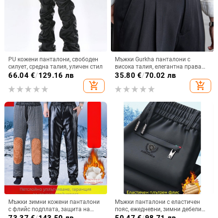
PU кожени панталони, свободен
Мъжки Gurkha панталони с
силует, средна талия, уличен стил
висока талия, елегантна права
кройка, ежедневен стил,
66.04
€
/
129.16 лв
35.80
€
/
70.02 лв
вдъхновени от Наполи
add_shopping_cart
add_shopping_cart
Мъжки зимни кожени панталони
Мъжки панталони с еластичен
с флийс подплата, защита на
пояс, ежедневни, зимни дебели
коляното, за колоездене,
прави крачоли, с подплата от