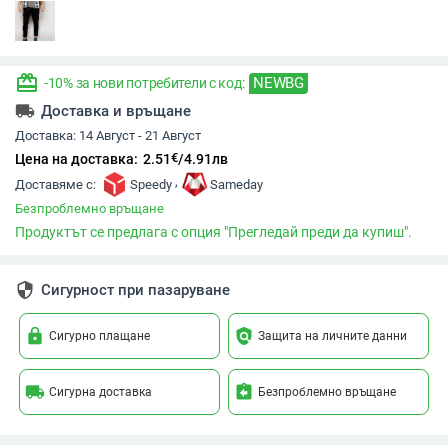
redeem
NEWBG
-10% за нови потребители с код:
local_shipping
Доставка и връщане
Доставка:
14 Август - 21 Август
€
Цена на доставка:
2.51
/
4.91
лв
,
Доставяме с:
Speedy
Sameday
Безпроблемно връщане
Продуктът се предлага с опция "Прегледай преди да купиш".
security
Сигурност при пазаруване
lock
policy
Сигурно плащане
Защита на личните данни
local_shipping
assignment_return
Сигурна доставка
Безпроблемно връщане