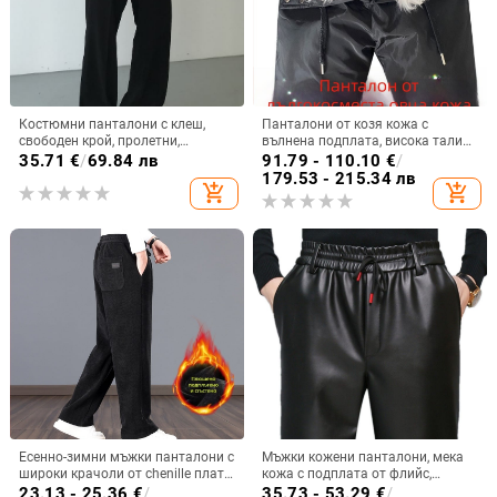
Костюмни панталони с клеш,
Панталони от козя кожа с
свободен крой, пролетни,
вълнена подплата, висока талия,
полиестер, за мъже
за зимна топлина – за средна
35.71
€
/
69.84 лв
91.79 - 110.10
€
/
възраст и възрастни
179.53 - 215.34 лв
add_shopping_cart
add_shopping_cart
Есенно-зимни мъжки панталони с
Мъжки кожени панталони, мека
широки крачоли от chenille плат,
кожа с подплата от флийс,
подплатени и дебели, за
дебели за есенно-зимния сезон,
23.13 - 25.36
€
/
35.73 - 53.29
€
/