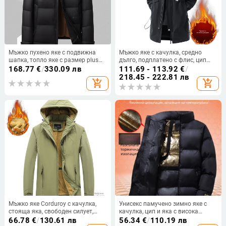
Мъжко пухено яке с подвижна
Мъжко яке с качулка, средно
шапка, топло яке с размер plus
дълго, подплатено с флис, цип
fat, 2024 зима
отпред, свободна кройка,
168.77
€
/
330.09 лв
111.69 - 113.92
€
/
множество джобове (средно
218.45 - 222.81 лв
add_shopping_cart
add_shopping_cart
дълго, качулка, подплатено с
флис, цип отпред, множество
джобове)
Мъжко яке Corduroy с качулка,
Унисекс памучено зимно яке с
стояща яка, свободен силует,
качулка, цип и яка с висока
едноредово закопчаване,
стойка
66.78
€
/
130.61 лв
56.34
€
/
110.19 лв