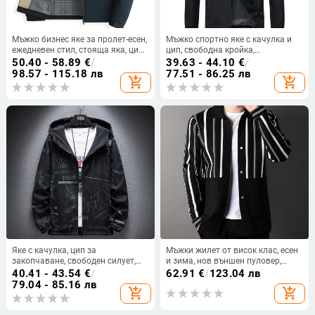
Мъжко бизнес яке за пролет-есен,
Мъжко спортно яке с качулка и
ежедневен стил, стояща яка, цип
цип, свободна кройка,
за закопчаване, джобове с цип,
полиестерно външно платно,
50.40 - 58.89
€
/
39.63 - 44.10
€
/
прав силует, стандартна
подплата ацетат,
98.57 - 115.18 лв
77.51 - 86.25 лв
add_shopping_cart
add_shopping_cart
дължина, дълги ръкави,
ветроустойчиво
полиестерен плат и подплата
100% полиестер
Яке с качулка, цип за
Мъжки жилет от висок клас, есен
закопчаване, свободен силует,
и зима, нов външен пуловер,
полиестерен смесен плат и
моден принтиран, раиран, с
40.41 - 43.54
€
/
62.91
€
/
123.04 лв
подплата от полиестер, за пролет
висока плътност, ежедневен
79.04 - 85.16 лв
add_shopping_cart
add_shopping_cart
и есен