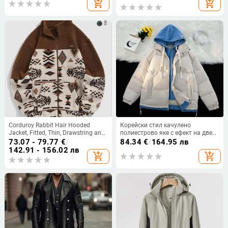
add_shopping_cart
add_shopping_cart
японски стил
Corduroy Rabbit Hair Hooded
Корейски стил качулено
Jacket, Fitted, Thin, Drawstring and
полиестрово яке с ефект на две
Zipper Hem, Casual Style
части, цип, пълнител полиестер,
73.07 - 79.77
€
/
84.34
€
/
164.95 лв
подплата полиестер
142.91 - 156.02 лв
add_shopping_cart
add_shopping_cart