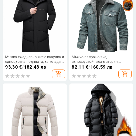
Мъжко ежедневно яке с качулка и
Мъжко памучно яке,
едноцветна подплата, за млади и
износоустойчива материя,
мъже на средна възраст, зима
спортен стил, свободна кройка,
93.30
€
/
182.48 лв
82.11
€
/
160.59 лв
2024, ново памучно палто, зимни
усилено за зима 2025
add_shopping_cart
add_shopping_cart
дрехи, бащино памучно яке