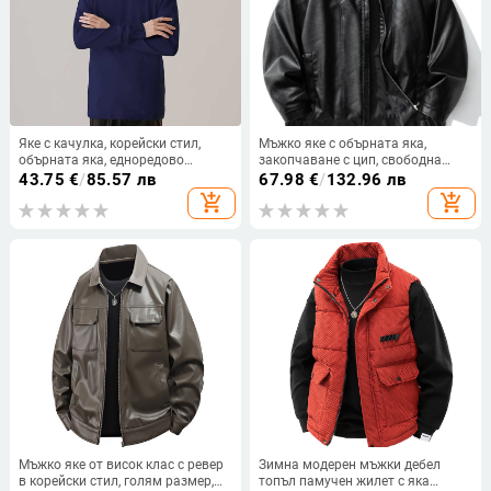
Яке с качулка, корейски стил,
Мъжко яке с обърната яка,
обърната яка, едноредово
закопчаване с цип, свободна
закопчаване, джоб с цип
кройка, странични джобове,
43.75
€
/
85.57 лв
67.98
€
/
132.96 лв
водоустойчиво и ветроустойчиво
add_shopping_cart
add_shopping_cart
Мъжко яке от висок клас с ревер
Зимна модерен мъжки дебел
в корейски стил, голям размер,
топъл памучен жилет с яка