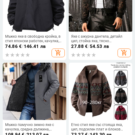
Мъжко яке в свободна кройка, в
Яке с ажурна дантела, детайл
стил японски работен, качулка,
цип, стойка яка, тясно
цип, полиестерна материя
прилепване, дишащо
74.86
€
/
146.41 лв
27.88
€
/
54.53 лв
add_shopping_cart
add_shopping_cart
Мъжко памучно зимно яке с
Етно стил яке със стояща яка,
качулка, средна дължина,
цип, подсилен плат и блоков
свободна кройка, цип за
модел
108.94
€
/
213.07 лв
73.27
€
/
143.30 лв