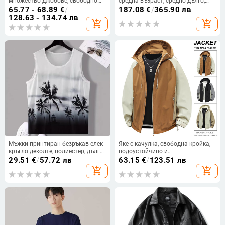
множество джобове, свободно
средна възраст, средно дълго,
памучно яке с качулка в стил
есенно и зимно, висок клас,
65.77 - 68.89
€
/
187.08
€
/
365.90 лв
Хонконг, модерен топ,
вълнено палто, костюм, яка,
128.63 - 134.74 лв
add_shopping_cart
add_shopping_cart
едноцветни дрехи
бизнес, ежедневен, вълнен
тренчкот
Мъжки принтиран безръкав елек -
Яке с качулка, свободна кройка,
кръгло деколте, полиестер, дълга
водоустойчиво и
кройка, прав кант, джоб с гънки -
ветроустойчиво, полиестерна
29.51
€
/
57.72 лв
63.15
€
/
123.51 лв
Лято 2024
тъкан
add_shopping_cart
add_shopping_cart