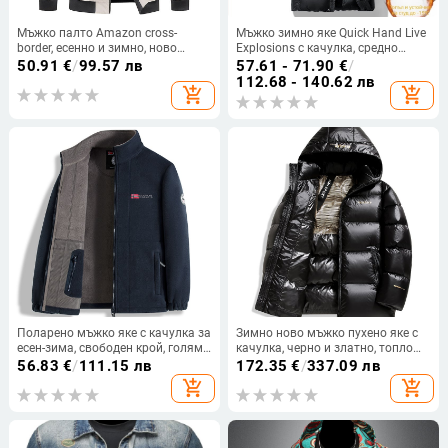
Мъжко палто Amazon cross-
Мъжко зимно яке Quick Hand Live
border, есенно и зимно, ново
Explosions с качулка, средно
мъжко палто с памучна
дълги, удебелено, свободно, с
50.91
€
/
99.57 лв
57.61 - 71.90
€
/
подплата, корейска мода, къса
графен, плюс размер
112.68 - 140.62 лв
add_shopping_cart
add_shopping_cart
яка с яка и дебела памучна
подплата
Поларено мъжко яке с качулка за
Зимно ново мъжко пухено яке с
есен-зима, свободен крой, голям
качулка, черно и златно, топло
размер
пухено мъжко палто, поколение
56.83
€
/
111.15 лв
172.35
€
/
337.09 лв
RR3523
add_shopping_cart
add_shopping_cart