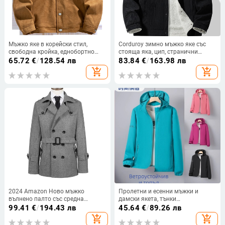
Мъжко яке в корейски стил,
Corduroy зимно мъжко яке със
свободна кройка, еднобортно
стояща яка, цип, странични
закопчаване, едноцветно, дълги
джобове, свободен силует,
65.72
€
/
128.54 лв
83.84
€
/
163.98 лв
ръкави, пролетно-есенно,
подплатено
add_shopping_cart
add_shopping_cart
полиестерна външна материя и
подплата; водоустойчиво,
ветроустойчиво,
износоустойчиво, висока
цветоустойчивост
2024 Amazon Ново мъжко
Пролетни и есенни мъжки и
вълнено палто със средна
дамски якета, тънки
дължина, едноцветно, просто
ветроустойчиви и водоустойчиви
99.41
€
/
194.43 лв
45.64
€
/
89.26 лв
работно облекло, вълнен
якета за двойки с голям размер,
add_shopping_cart
add_shopping_cart
тренчкот, мъжки топ
ежедневни якета за