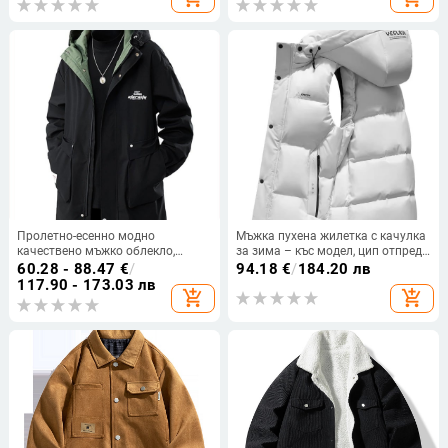
Пролетно-есенно модно
Мъжка пухена жилетка с качулка
качествено мъжко облекло,
за зима – къс модел, цип отпред,
красиво универсално палто с
стояща яка, дебела материя,
60.28 - 88.47
€
/
94.18
€
/
184.20 лв
качулка, пухкаво мъжко яке с
пълнеж: пух от патица, обем пух
117.90 - 173.03 лв
add_shopping_cart
add_shopping_cart
покритие, голям размер,
600, антибактериална и
свободно, със средна дължина
ветроустойчива