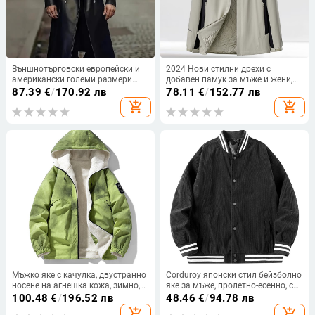
Външнотърговски европейски и
2024 Нови стилни дрехи с
американски големи размери
добавен памук за мъже и жени,
дълги кожени ветровки за мъже с
зимни удебелени топли якета с
87.39
€
/
170.92 лв
78.11
€
/
152.77 лв
двойно закопчаване,
памучна подплата, интериорен
add_shopping_cart
add_shopping_cart
средновековни кожени връхни
костюм за планинарство на
дрехи, немски военни кожени
открито, яке с качулка
връхни дрехи за мъже, модерни
Мъжко яке с качулка, двустранно
Corduroy японски стил бейзболно
носене на агнешка кожа, зимно,
яке за мъже, пролетно-есенно, с
ново, свободно, с качулка и
цип и качулка
100.48
€
/
196.52 лв
48.46
€
/
94.78 лв
голям размер
add_shopping_cart
add_shopping_cart