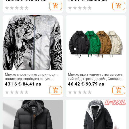
закопчаване, сваляща се яка с
add_shopping_cart
add_shopping_cart
косъм, подплата и пълнене от
полиестер
Мъжко спортно яке с принт, цип,
Мъжко яке в уличен стил за есен,
полиестер, свободен силует,
тийнейджърски дизайн, Corduroy
дълъг ръкав
плат с Rabbit fur акценти, с
43.16
€
/
84.41 лв
46.42
€
/
90.79 лв
качулка, устойчиво на износване
add_shopping_cart
add_shopping_cart