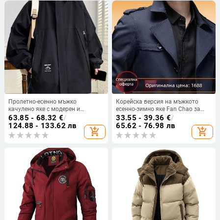
Пролетно-есенно мъжко
Корейска версия на мъжкото
качулено яке с модерен и
есенно-зимно яке Fan Chao за
универсален стил, голям размер,
мъже на средна възраст,
63.85 - 68.32
€
/
33.55 - 39.36
€
/
свободна кройка за ежедневието
висококачествен тренчкот, яке с
124.88 - 133.62 лв
65.62 - 76.98 лв
add_shopping_cart
add_shopping_cart
поларена подплата, ново
чувство за лидерство,
администрация за свободното
време