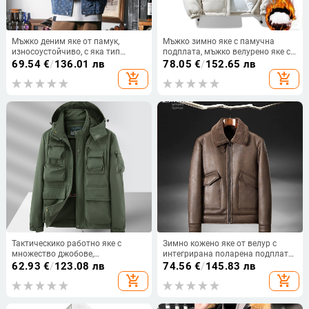
Мъжко деним яке от памук,
Мъжко зимно яке с памучна
износоустойчиво, с яка тип
подплата, мъжко велурено яке с
лафел, еднобардна закопчалка,
памучна подплата и яка, модно
69.54
€
/
136.01 лв
78.05
€
/
152.65 лв
мултиджоб дизайн
яке за хляб с памучна подплата,
add_shopping_cart
add_shopping_cart
комплект яке с щампа
Тактическико работно яке с
Зимно кожено яке от велур с
множество джобове,
интегрирана поларена подплата,
водоустойчиво, дишащо,
удебелено кожено яке за мъже,
62.93
€
/
123.08 лв
74.56
€
/
145.83 лв
износоустойчиво и
кожено яке от агнешка кожа за
add_shopping_cart
add_shopping_cart
ветроустойчиво, качулка, цип и
мотоциклети на едро
стойка яка