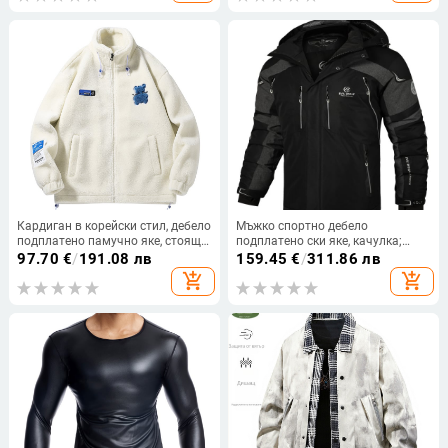
планинарство
Кардиган в корейски стил, дебело
Мъжко спортно дебело
подплатено памучно яке, стояща
подплатено ски яке, качулка;
яка, цип и странични джобове
пълнител памук; външна
97.70
€
/
191.08 лв
159.45
€
/
311.86 лв
материя полиестер; подплата
add_shopping_cart
add_shopping_cart
полиестер; прилепнал модел