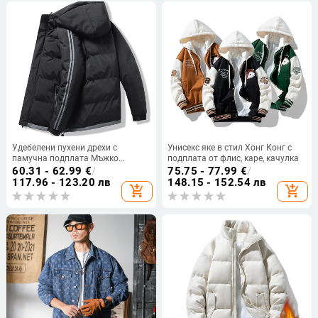
Удебелени пухени дрехи с
Унисекс яке в стил Хонг Конг с
памучна подплата Мъжко
подплата от флис, каре, качулка
младежко зимно качулка топло
60.31 - 62.99
€
/
75.75 - 77.99
€
/
памучно палто Мъжко горно
117.96 - 123.20 лв
148.15 - 152.54 лв
add_shopping_cart
add_shopping_cart
памучно палто Зимна мода