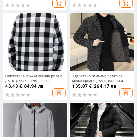
джобове 3D патч
add_shopping_cart
add_shopping_cart
Популярна мъжка есенна риза с
Удебелено вълнено палто за
дълъг ръкав на Amazon,
мъже, средно дълго, есенно и
трансгранична външна търговия,
зимно, ежедневно, модно,
43.43
€
/
84.94 лв
135.07
€
/
264.17 лв
голям размер, мъжка риза с
кашмирено вълнено палто с яка
add_shopping_cart
add_shopping_cart
дълъг ръкав в американски
в западен стил за мъже
уличен кариран стил