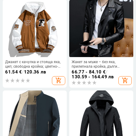
Джакет с качулка и стояща яка,
Жакет за мъже – без яка,
цип; свободна кройка; цветно-
прилепнала кройка, дълги
блоково оформление; странични
ръкави, триизмерни джобове и
61.54
€
/
120.36 лв
66.77 - 84.10
€
/
джобове; външна част и
полиестерна тъкан
130.59 - 164.49 лв
add_shopping_cart
add_shopping_cart
подплата от 100% полиестер