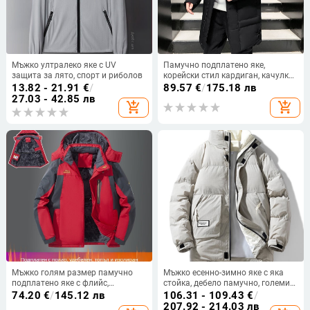
Мъжко ултралеко яке с UV
Памучно подплатено яке,
защита за лято, спорт и риболов
корейски стил кардиган, качулка,
цип, удебелена изолация
13.82 - 21.91
€
/
89.57
€
/
175.18 лв
27.03 - 42.85 лв
add_shopping_cart
add_shopping_cart
Мъжко голям размер памучно
Мъжко есенно-зимно яке с яка
подплатено яке с флийс,
стойка, дебело памучно, големи
ветроустойчиво зимно яке
размери, модерно свободно
74.20
€
/
145.12 лв
106.31 - 109.43
€
/
топло палто от удебелен памук,
207.92 - 214.03 лв