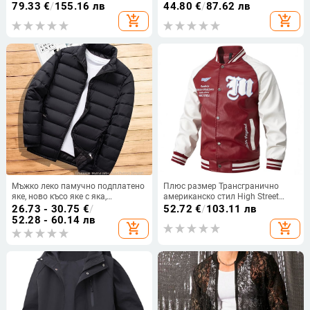
модерна марка, марка Lei Jun's,
стойка, мъжки нов размер 2025,
79.33
€
/
155.16 лв
44.80
€
/
87.62 лв
голям размер, модерно, за
плюс размер, широка жилетка
add_shopping_cart
add_shopping_cart
пролет и есен
Мъжко леко памучно подплатено
Плюс размер Трансгранично
яке, ново късо яке с яка,
американско стил High Street
ежедневно топло, леко памучно
Модерно яке от PU кожа за мъже
26.73 - 30.75
€
/
52.72
€
/
103.11 лв
подплатено яке за есен и зима с
и жени в един и същи стил с
52.28 - 60.14 лв
add_shopping_cart
add_shopping_cart
качулка, тънко малко памучно
вертикална яка за двойки
подплатено яке
мотоциклетно яке за мъже,
модерна марка