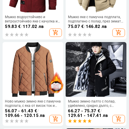
Мъжко водоустойчиво и
Мъжко яке с памучна подплата,
ветроустойчиво яке с качулка и
подплатено с полар, през зимата
цип, стояща яка, прав силует,
2024 г., ново дебело топло,
59.83
€
/
117.02 лв
75.07
€
/
146.82 лв
средна дължина, подплата от
студоустойчиво яке с памучна
add_shopping_cart
add_shopping_cart
полиестер.
подплата, яке с памучна
подплата, прилив, може да се
отваря
Ново мъжко зимно яке с памучна
Мъжко зимно палто с полар,
подплата, с яка от висок ток и
удебелено, средно дълго, с
полар, удебелено модерно
качулка и памучна подплата,
56.07 - 61.43
€
/
66.27 - 75.37
€
/
бейзболно яке с памучна
модерно младежко топло яке с
109.66 - 120.15 лв
129.61 - 147.41 лв
add_shopping_cart
add_shopping_cart
подплата, модно топло палто
памучна подплата