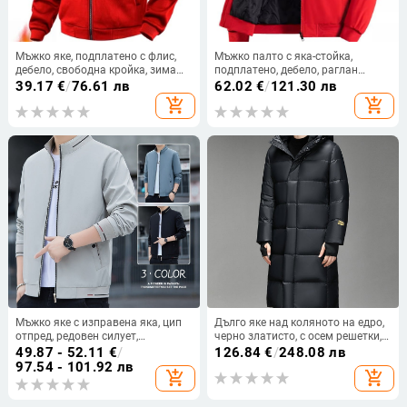
Мъжко яке, подплатено с флис,
Мъжко палто с яка-стойка,
дебело, свободна кройка, зима
подплатено, дебело, раглан
2024, памучна смес 65% памук
ръкави, цип
39.17
€
/
76.61 лв
62.02
€
/
121.30 лв
add_shopping_cart
add_shopping_cart
Мъжко яке с изправена яка, цип
Дълго яке над коляното на едро,
отпред, редовен силует,
черно златисто, с осем решетки,
едноцветно, полиестерова
за мъже и жени, в същия стил с
49.87 - 52.11
€
/
126.84
€
/
248.08 лв
смесена материя
шапка, подплатено с полар,
97.54 - 101.92 лв
add_shopping_cart
add_shopping_cart
дебело бяло яке от гъши пух