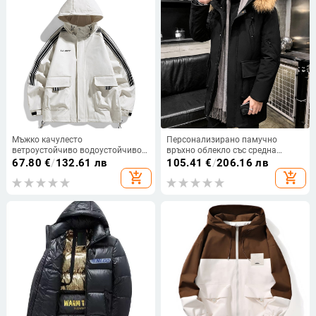
Мъжко качулесто
Персонализирано памучно
ветроустойчиво водоустойчиво
връхно облекло със средна
яке, цип отпред, свободен крой,
дължина за мъже, зимно връхно
67.80
€
/
132.61 лв
105.41
€
/
206.16 лв
полиестерна материя
облекло с качулка за хляб,
add_shopping_cart
add_shopping_cart
свободно и топло, удебелено
памучно връхно облекло,
модерно мъжко яке