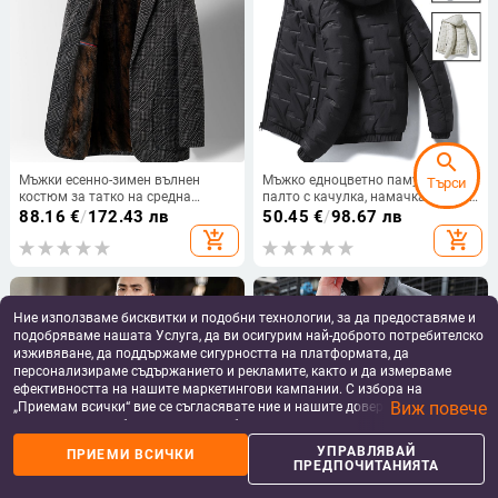
search
Мъжки есенно-зимен вълнен
Мъжко едноцветно памучно
Търси
костюм за татко на средна
палто с качулка, намачкано яке с
възраст, ежедневен есенно-зимен
памучна подплата, топло модно
88.16
€
/
172.43 лв
50.45
€
/
98.67 лв
костюм, мъжки топъл костюм
мъжко палто с памучна
add_shopping_cart
add_shopping_cart
подплата, зимно палто 2022,
красиво младежко модерно
палто
Ние използваме бисквитки и подобни технологии, за да предоставяме и
подобряваме нашата Услуга, да ви осигурим най-доброто потребителско
изживяване, да поддържаме сигурността на платформата, да
персонализираме съдържанието и рекламите, както и да измерваме
ефективността на нашите маркетингови кампании. С избора на
Виж повече
„Приемам всички“ вие се съгласявате ние и нашите доверени партньори
да съхраняваме бисквитки и подобни технологии на вашето устройство
за рекламни и аналитични цели. Можете по всяко време да управлявате
УПРАВЛЯВАЙ
ПРИЕМИ ВСИЧКИ
своите предпочитания, като натиснете „Управлявай предпочитанията“.
ПРЕДПОЧИТАНИЯТА
За повече информация, моля, вижте нашата
Политика за защита на
данните
.