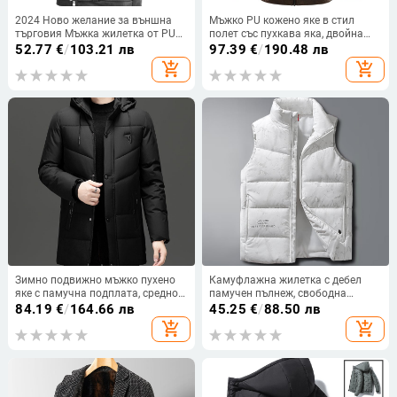
2024 Ново желание за външна
Мъжко PU кожено яке в стил
търговия Мъжка жилетка от PU
полет със пухкава яка, двойна
кожа AliExpress популярна
яка, джобове с цип, прав ръб,
52.77
€
/
103.21 лв
97.39
€
/
190.48 лв
кожена жилетка за
британски стил, размери L-5XL,
add_shopping_cart
add_shopping_cart
мотоциклетисти
Зима 2024
Зимно подвижно мъжко пухено
Камуфлажна жилетка с дебел
яке с памучна подплата, средно
памучен пълнеж, свободна
дълго дебело топло палто за
кройка, спортен стил
84.19
€
/
164.66 лв
45.25
€
/
88.50 лв
мъже на средна и по-възрастна
add_shopping_cart
add_shopping_cart
възраст, баща, памучно
подплатено яке