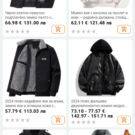
Черно-златно памучно
Мъжко яке с качулка за пролет и
подплатено зимно палто с
есен — редовна дължина, стояща
памучна подплата за мъже и
яка, цип, полиестер, едноцветно
66.98
€
/
131.00 лв
62.11
€
/
121.48 лв
жени, големи размери, яке с
add_shopping_cart
add_shopping_cart
качулка, памучно подплатено
яке, удебелено топло
2024 Ново кадифено яке за мъже,
2024 Ново фалшиво
зимна яка и агнешка кожа с
двукомпонентно мъжко модно
подплата от полар, удебелени
корейско свободно красиво
57.79
€
/
113.03 лв
73.10 - 77.57
€
/
мъжки топли памучни дрехи
мотоциклетно кожено яке с
142.97 - 151.71 лв
add_shopping_cart
add_shopping_cart
качулка Duffy