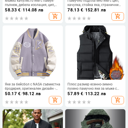
Мъжко качулесто яке с памук-
Памучно подплатено яке с цип,
пълнеж, дебела изолация, цип,
качулка, стойка яка, странични
полиестерна материя
джобове, памучен пълнеж
58.33
€
/
114.08 лв
78.13
€
/
152.81 лв
add_shopping_cart
add_shopping_cart
Яке за бейсбол с NASA съвместна
Плюс размер есенно-зимно
бродерия, оригинален дизайн -
пухено памучно яке за мъже с
дишащ текстил, основна материя
подвижна качулка, спортно
50.17
€
/
98.12 лв
57.89
€
/
113.22 лв
полиестер 100%, подплата
памучно облекло, агнешко
add_shopping_cart
add_shopping_cart
полиестер, стойков яка, едно
кадифено облекло, жилетка, яке с
редово закопчаване, дълги
защита от студ, удебеляване
ръкави, нормална дължина, без
качулка, пролет-есен, за мъже