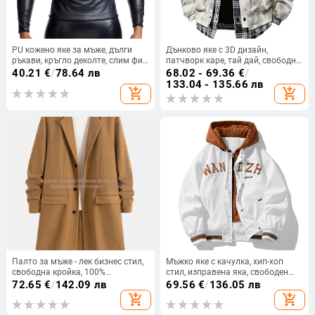
PU кожено яке за мъже, дълги
Дънково яке с 3D дизайн,
ръкави, кръгло деколте, слим фит,
патчворк каре, тай дай, свободна
подплата полиестер
кройка (Пролет 2025)
40.21
€
/
78.64 лв
68.02 - 69.36
€
/
133.04 - 135.66 лв
add_shopping_cart
add_shopping_cart
Палто за мъже - лек бизнес стил,
Мъжко яке с качулка, хип-хоп
свободна кройка, 100%
стил, изправена яка, свободен
полиестер, MQ622, есен 2025
крой, полиестер, дишащо и
72.65
€
/
142.09 лв
69.56
€
/
136.05 лв
износоустойчиво, есен
add_shopping_cart
add_shopping_cart