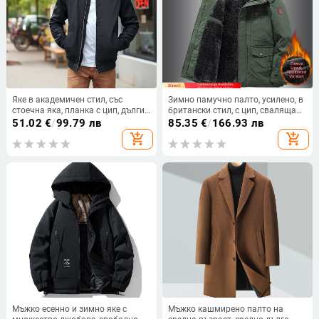
Яке в академичен стил, със
Зимно памучно палто, усилено, в
стоечна яка, планка с цип, дълги
британски стил, с цип, сваляща
ръкави, полиестер,
се яка и множество джобове.
51.02
€
/
99.79 лв
85.35
€
/
166.93 лв
четирисезонно
add_shopping_cart
add_shopping_cart
Мъжко есенно и зимно яке с
Мъжко кашмирено палто на