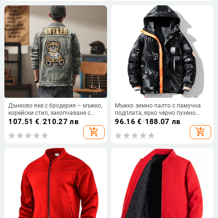
Дънково яке с бродерия – мъжко,
Мъжко зимно палто с памучна
корейски стил, закопчаване с
подплата, ярко черно пухено
един ред копчета, четири сезона
палто с памучна подплата,
107.51
€
/
210.27 лв
96.16
€
/
188.07 лв
качулка от дебела, ярко кожена,
add_shopping_cart
add_shopping_cart
универсално яке с памучна
подплата, цвят Tide