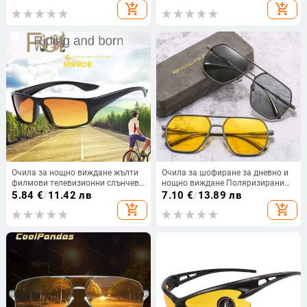
поляризирани мъжки жълти
отблясъци очила нощно
add_shopping_cart
add_shopping_cart
лещи Anti-Glare Goggle lentes
шофиране слънчеви очила
hombre
UV400 очила
Очила за нощно виждане жълти
Очила за шофиране за дневно и
филмови телевизионни слънчеви
нощно виждане Поляризирани
очила слънчеви очила слънчеви
слънчеви очила за
5.84
€
/
11.42 лв
7.10
€
/
13.89 лв
очила спортни велосипедни
обезцветяване Мъже Жени
add_shopping_cart
add_shopping_cart
очила на открито
UV400 Защита Очила за открито
Очила