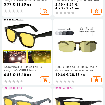
виждане Автомобилни очила за
Очила за колоездене на открито
нощно шофиране Шофьорски
Очила с черна рамка на едро
5.77
€
/
11.29 лв
2.19 - 4.71
€
/
очила Унисекс Слънчеви очила
Дамски нощни очила за водач
4.28 - 9.21 лв
add_shopping_cart
add_shopping_cart
UV защита Слънчеви очила
Модни очила Жълти
Очила Подарък
Класически очила за нощно
Нови очила за нощно виждане
виждане VIVIBEE Мъжки
Фотохромни слънчеви очила
квадратни поляризирани лещи
Жълти поляризирани лещи
6.85
€
/
13.40 лв
19.66
€
/
38.45 лв
UV400 Жълти слънчеви очила за
UV400 Очила за шофиране за
add_shopping_cart
add_shopping_cart
жени 2022 г. Очила за шофиране
шофьори Спорт Мъже Жени