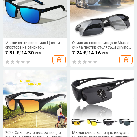
Мъжки слънчеви очила Цветни
Очила за нощно виждане Мъжки
спортове на открито
очила против отблясъци Driving
Поляризирани слънчеви очила
Goggle Half Frame Поляризирани
7.31
€
/
14.30 лв
7.24
€
/
14.16 лв
Предни стъкла за каране Очила
слънчеви очила за шофьор
add_shopping_cart
add_shopping_cart
Огледала за нощно виждане
UV400 Дневни и нощни очила
Очила UV400
2024 Слънчеви очила за нощно
Мъжки очила за нощно виждане