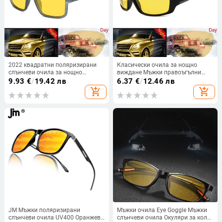
2022 квадратни поляризирани
Класически очила за нощно
слънчеви очила за нощно
виждане Мъжки правоъгълни
виждане мъже жени класически
поляризирани лещи UV400
9.93
€
/
19.42 лв
6.37
€
/
12.46 лв
спорт риболов на открито
Жълти слънчеви очила за жени
add_shopping_cart
add_shopping_cart
пътуване цветни слънчеви очила
Шофиране Спортни очила на
UV400 очила
открито
JM Мъжки поляризирани
Мъжки очила Eye Goggle Мъжки
слънчеви очила UV400 Оранжеви
слънчеви очила Окуляри за кола