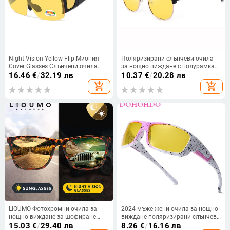
Night Vision Yellow Flip Миопия
Поляризирани слънчеви очила
Cover Glasses Слънчеви очила
за нощно виждане с полурамка
Шофьорски очила Фотохромни
за шофиране, мъжки и дамски
16.46
€
/
32.19 лв
10.37
€
/
20.28 лв
поляризирани слънчеви очила
слънчеви очила с матова
add_shopping_cart
add_shopping_cart
половин рамка TAC с лещи N110
LIOUMO Фотохромни очила за
2024 мъже жени очила за нощно
нощно виждане за шофиране
виждане поляризирани слънчеви
Квадратни слънчеви очила
очила жълти лещи против
15.03
€
/
29.40 лв
8.26
€
/
16.16 лв