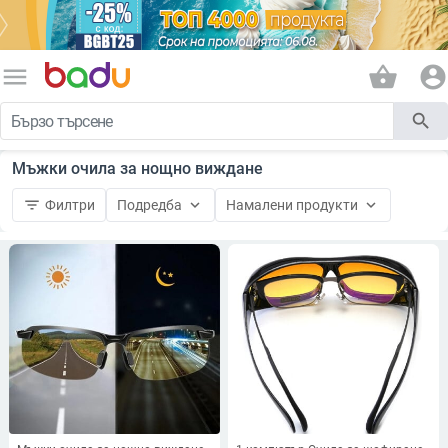
menu
shopping_basket
account_circle
search
Мъжки очила за нощно виждане
filter_list
keyboard_arrow_down
keyboard_arrow_down
Филтри
Подредба
Намалени продукти