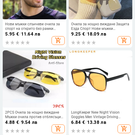
Нови мъжки слънчеви очила за
Очила за нощно виждане Защита
спорт на открито без рамки
Езда Спорт Нови мъжки
Колоездене Поляризиращи
поляризирани слънчеви очила
5.95
€
/
11.64 лв
9.25
€
/
18.09 лв
нощно бягане Ветроустойчиви
Шофьор Шофиране
add_shopping_cart
add_shopping_cart
леки защитни слънчеви очила
2PCS Очила за нощно виждане
LongKeeper New Night Vision
Мъжки очила против отблясъци
Goggles Men Vintage Driving
Driving Goggle Half Frame
Sunglasses Women Pilot Square
4.88
€
/
9.54 лв
6.84
€
/
13.38 лв
Поляризирани слънчеви очила
Yellow Lens Sun Glasses Anti Glare
add_shopping_cart
add_shopping_cart
за шофьор UV400 дневни и
Oculos