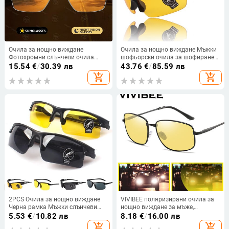
Очила за нощно виждане
Очила за нощно виждане Мъжки
Фотохромни слънчеви очила
шофьорски очила за шофиране
Поляризирани жълти лещи
Спортни слънчеви очила за жени
15.54
€
/
30.39 лв
43.76
€
/
85.59 лв
UV400 Очила за шофиране за
Очила за колоездене Ретро
add_shopping_cart
add_shopping_cart
шофьори на автомобили Спорт
жълти слънчеви очила
Мъже Жени Oculos
2PCS Очила за нощно виждане
VIVIBEE поляризирани очила за
Черна рамка Мъжки слънчеви
нощно виждане за мъже,
очила Женски спортни слънчеви
шофиращи 2024 метална рамка,
5.53
€
/
10.82 лв
8.18
€
/
16.00 лв
очила Outdoor PC Driver Нощни
жълти очила за нощно виждане
add_shopping_cart
add_shopping_cart