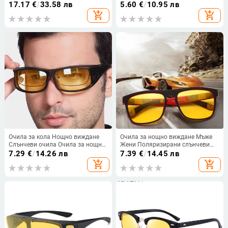
лещи Луксозни маркови
Очила за нощно виждане Жълти
17.17
€
/
33.58 лв
5.60
€
/
10.95 лв
дизайнерски слънчеви очила
лещи Мъжки очила
add_shopping_cart
add_shopping_cart
Мъжки шофиращи слънчеви
Поляризирани Мъжки
очила Очила Окуляри
Автомобилни
Очила за кола Нощно виждане
Очила за нощно виждане Мъже
Слънчеви очила Очила за нощно
Жени Поляризирани слънчеви
шофиране Шофьорски очила
очила Жълти лещи против
7.29
€
/
14.26 лв
7.39
€
/
14.45 лв
Сенник Слънчеви очила UV
отблясъци Очила за нощно
add_shopping_cart
add_shopping_cart
Унисекс Защитни очила против
шофиране Слънчеви очила
отблясъци
UV400 Очила