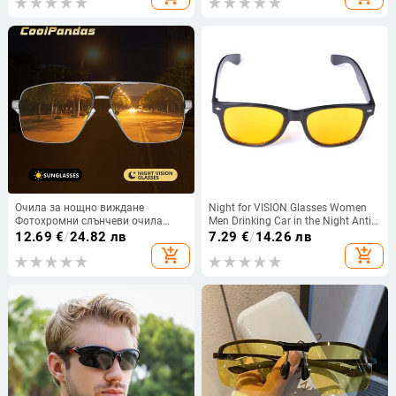
очила Очила на едро
UV400 Дамски очила
Очила за нощно виждане
Night for VISION Glasses Women
Фотохромни слънчеви очила
Men Drinking Car in the Night Anti-
Поляризирани жълти лещи
uv Gadget for Drinking the Auto
12.69
€
/
24.82 лв
7.29
€
/
14.26 лв
UV400 Очила за шофиране за
Vehicle Tool Accessori
add_shopping_cart
add_shopping_cart
шофьори на автомобили Спорт
Мъже Жени Oculos