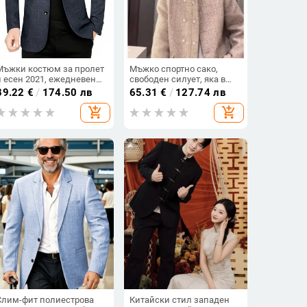
Мъжки костюм за пролет
Мъжко спортно сако,
и есен 2021, ежедневен
свободен силует, яка в
бизнес, с прилепнал
стил костюм, две копчета
89.22
€
/
174.50 лв
65.31
€
/
127.74 лв
кариран мъжки костюм,
отпред, основен плат
add_shopping_cart
add_shopping_cart
градско младежко
100% полиестер, подплата
карирано яке
полиестер.
Слим-фит полиестрова
Китайски стил западен