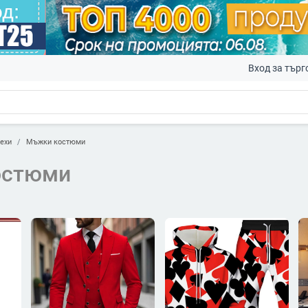
Вход за търг
ехи
Мъжки костюми
остюми