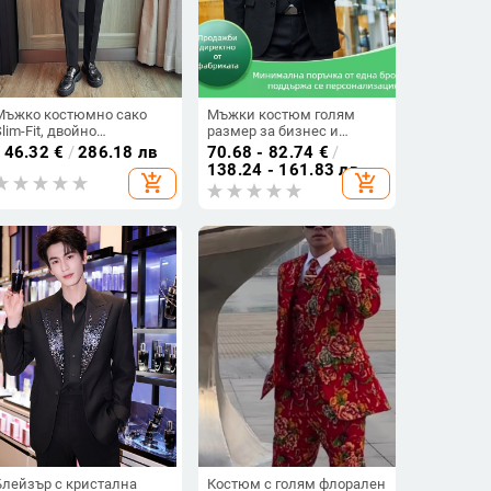
Мъжко костюмно сако
Мъжки костюм голям
Slim-Fit, двойно
размер за бизнес и
закопчаване (полиестер,
официални поводи,
146.32
€
/
286.18 лв
70.68 - 82.74
€
/
peak lapel, есенно-зимна
сватбен комплект за
138.24 - 161.83 лв
add_shopping_cart
add_shopping_cart
2025)
младоженец и кум, тясна
кройка
Блейзър с кристална
Костюм с голям флорален