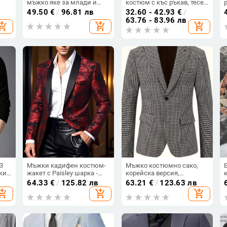
мъжко яке за млади и
костюм с къс ръкав, тесен
ко,
мъже на средна възраст,
силует, корейски стил,
49.50
€
/
96.81 лв
32.60 - 42.93
€
/
не
бизнес ежедневен
еднободово закопчаване
63.76 - 83.96 лв
hopping_cart
add_shopping_cart
add_shopping_cart
костюм на баща
за
3
Мъжки кадифен костюм-
Мъжко костюмно сако,
ки
жакет с Paisley шарка -
корейска версия,
етен
тънък силует, едно копче,
свободна кройка,
64.33
€
/
125.82 лв
63.21
€
/
123.63 лв
100% полиестер
еднобортно с едно копче,
hopping_cart
add_shopping_cart
add_shopping_cart
яка за костюм, полиестер
100% (Полиестер 100%;
Свободна кройка;
Еднобортно с едно копче;
Яка за костюм; Корейска