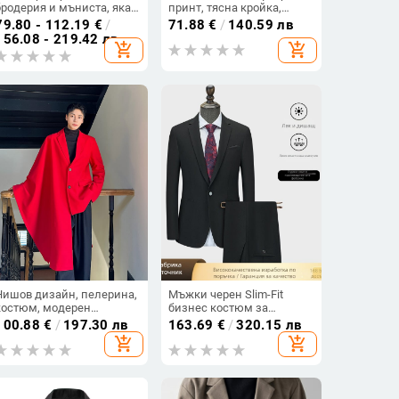
бродерия и мъниста, яка с
принт, тясна кройка,
пик форма, едно копче
китайски стил за сцени и
79.80 - 112.19
€
/
71.88
€
/
140.59 лв
закопчаване, ленено
улична мода
156.08 - 219.42 лв
add_shopping_cart
add_shopping_cart
платно, свободна кройка
Нишов дизайн, пелерина,
Мъжки черен Slim-Fit
костюм, модерен
бизнес костюм за
асиметричен топ в тъмен
професионално облекло,
100.88
€
/
197.30 лв
163.69
€
/
320.15 лв
стил A452--6506--0145
подходящ за интервю и
add_shopping_cart
add_shopping_cart
сватба.