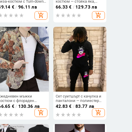
риза-костюм с Turn-down
костюм — стойка яка,
яка, еднобортов дизайн,
копчета отпред, 100%
49.14
€
/
96.11 лв
66.33
€
/
129.73 лв
Mercerized финиш, 3D
полиестер, свободен
add_shopping_cart
add_shopping_cart
джоб
силует, джобове с 3D
апликации
Ежедневен мъжки
Сет суитшърт с качулка и
костюм с флораден
панталони — полиестерно
жакардов принт –
влакно, дълъг ръкав,
66.65
€
/
130.36 лв
42.83
€
/
83.77 лв
свободна кройка,
дълги панталони,
add_shopping_cart
add_shopping_cart
едноредово закопчаване,
пуловер, четири сезона
костюмска яка,
полиестерна материя