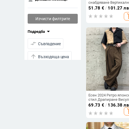
снабдяване Вертикалн
райета Slim-fit Slim-fit 
51.78
€
/
101.27 лв
Suit Мъжки есенен нов
add_s
корейски стил младе
Изчисти филтрите
моден костюм яке
arrow_drop_down
Подредба
compare_arrows
Съвпадение
arrow_upward
Възходяща цена
arrow_downward
Низходяща цена
drive_folder_upload
Последно качени
visibility
Есен 2024 Ретро японс
Преглеждания
стил Драпиране Висул
Плисирани Нишови
69.73
€
/
136.38 лв
star_half
Шиене Триизмерни
Рейтинг
add_s
Кройки Панталони
Подредени Панталони
arrow_drop_down
Намалени продукти