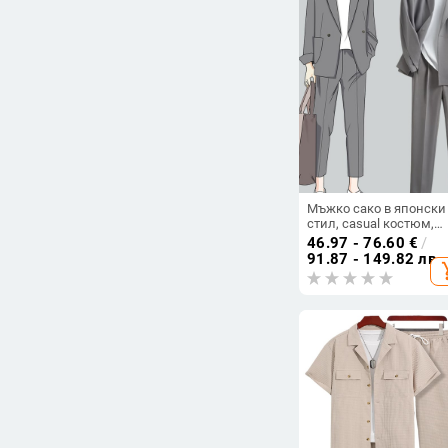
Мъжко сако в японски
стил, casual костюм,
тънък силует, с едно
46.97 - 76.60
€
/
копче, смес от памук и
91.87 - 149.82 лв
add_s
химически влакна