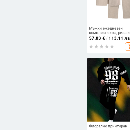
Мъжки ежедневен
комплект с яка, риза и
панталон, голям разме
57.83
€
/
113.11 лв
външна търговия,
add_s
трансграничен 3XL 4XL
хляб, каре
Флорално принтиран