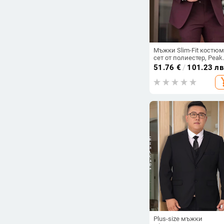
Мъжки Slim-Fit костюм
сет от полиестер, Peak
Lapel, едно копче,
51.76
€
/
101.23 лв
централна задна цепк
add_s
Plus-size мъжки