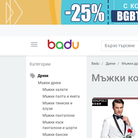
menu
Badu
Дрехи
Мъжки др
Категории
Мъжки к
local_offer
Дрехи
Мъжки дрехи
Мъжки халати
Мъжки палта и якета
Мъжки тениски и
блузи
Мъжки панталони
Мъжки къси
панталони и шорти
Мъжки бански