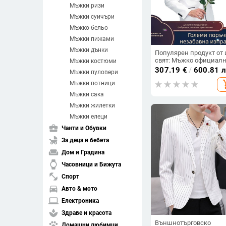
Мъжки ризи
Мъжки суичъри
Мъжко бельо
Мъжки пижами
Мъжки дънки
Популярен продукт от 
свят: Мъжко официал
Мъжки костюми
облекло за пролет 2025 
307.19
€
/
600.81 
Мъжки пуловери
бяло сатенено сако с
add_s
кръгло деколте
Мъжки потници
Мъжки сака
Мъжки жилетки
Мъжки елеци
business_center
Чанти и Обувки
child_friendly
За деца и бебета
weekend
Дом и Градина
watch
Часовници и Бижута
fitness_center
Спорт
directions_car
Авто & мото
laptop
Електроника
spa
Здраве и красота
Външнотърговско
pets
Домашни любимци