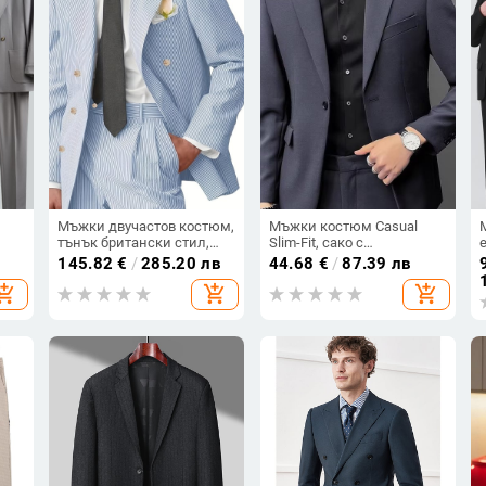
версия)
Мъжки двучастов костюм,
Мъжки костюм Casual
тънък британски стил,
Slim-Fit, сако с
двуреден с две копчета,
еднобутонно закопчаване
145.82
€
/
285.20 лв
44.68
€
/
87.39 лв
Peak Lapel, полиестер 70%
и класическа яка,
hopping_cart
add_shopping_cart
add_shopping_cart
плат
полиестрова смес, за
пролетно-есенен сезон