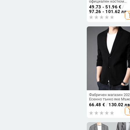
официален костюм
комплект, свободно са
49.73 - 51.96
€
/
едноредово закопчава
97.26 - 101.62 лв
add_s
с два копчета,
полиестрова смесена
материя, без гладене, 
лято
Фабричен магазин 202
Есенно тънко яке Мъж
тънък костюм Едноцв
66.48
€
/
130.02 лв
плетен малък костюм
add_s
Ежедневен жилетка
Тенденция