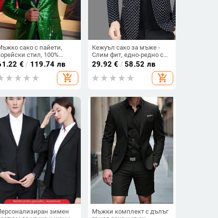
Мъжко сако с пайети,
Кежуъл сако за мъже -
корейски стил, 100%
Слим фит, едно-редно с
полиестер в основната
три копчета, 70%
61.22
€
/
119.74 лв
29.92
€
/
58.52 лв
тъкан, подплата
полиестер, бродерия,
add_shopping_cart
add_shopping_cart
полиестер, едно копче,
ветроустойчиво, есен
дълги ръкави, джобове
патч, подходящо за
всички сезони
Персонализиран зимен
Мъжки комплект с дълъг