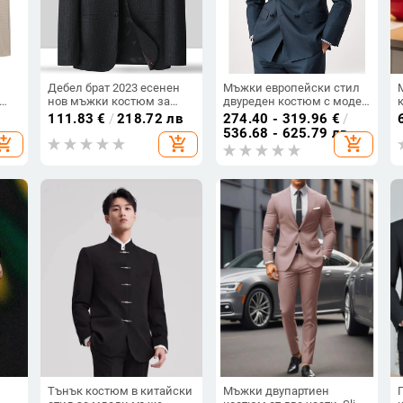
Дебел брат 2023 есенен
Мъжки европейски стил
нов мъжки костюм за
двуреден костюм с модел
р,
големи размери,
птичи очи, слим силует,
111.83
€
/
218.72 лв
274.40 - 319.96
€
/
ежедневен бизнес
смес вискоза-полиестер,
536.68 - 625.79 лв
hopping_cart
add_shopping_cart
add_shopping_cart
,
костюм, свободен костюм
за всички сезони
за дебел мъж
Тънък костюм в китайски
Мъжки двупартиен