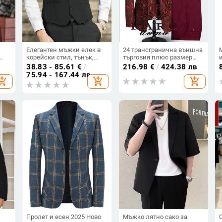
Елегантен мъжки елек в
24 трансгранична външна
корейски стил, тънък,
търговия плюс размер
еднобортов, V-образна яка
мъжки КОСТЮМ от три
38.83 - 85.61
€
/
216.98
€
/
424.38 лв
а
части афро-европейски и
75.94 - 167.44 лв
hopping_cart
add_shopping_cart
add_shopping_cart
американски КОСТЮМ
банкет парти КОСТЮМ
Пролет и есен 2025 Ново
Мъжко лятно сако за