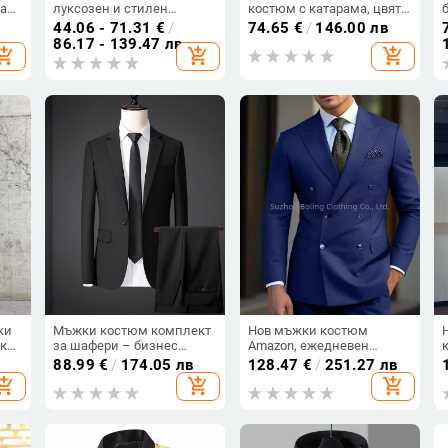
а
луксозен и стилен
костюм с катарама, цвят
Small
комплект за пролет-есен,
бордо и червено
44.06 - 71.31
€
/
74.65
€
/
146.00 лв
ежедневен офис стил
кадифено, с едно копче
86.17 - 139.47 лв
hopping_cart
add_shopping_cart
add_shopping_cart
жки
ки
Мъжки костюм комплект
Нов мъжки костюм
ка
за шафери – бизнес
Amazon, ежедневен
формално облекло, сако с
бизнес костюм, мъжки
88.99
€
/
174.05 лв
128.47
€
/
251.27 лв
плосък лацет, едно копче,
костюм, рокля от две
hopping_cart
add_shopping_cart
add_shopping_cart
памук/полиестер смес,
части за бална вечеря
подходящ за пролет и
есен