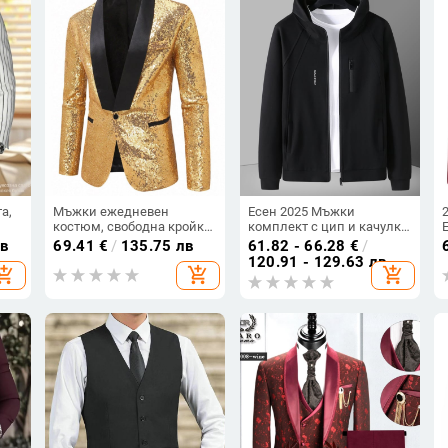
а,
Мъжки ежедневен
Есен 2025 Мъжки
костюм, свободна кройка,
комплект с цип и качулка:
 с
лафел яка, едноредно с
спортно яке и панталони,
лв
69.41
€
/
135.75 лв
61.82 - 66.28
€
/
едно копче, памучно-
плюс размер
120.91 - 129.63 лв
hopping_cart
add_shopping_cart
add_shopping_cart
полиестерова смес;
щ
подплата полиестер
и