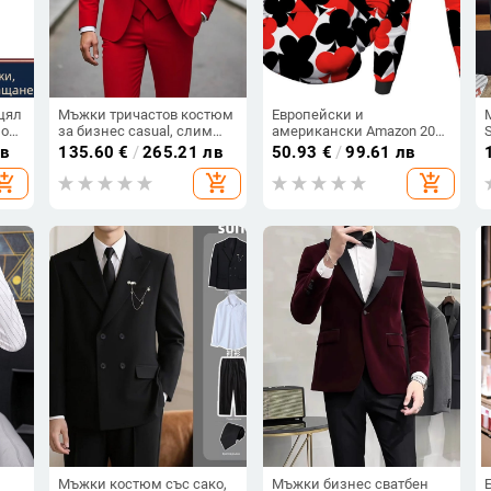
цял
Мъжки тричастов костюм
Европейски и
но
за бизнес casual, слим
американски Amazon 2023
г.,
фит, Notch Lapel,
Нов комплект суичър с 3D
лв
135.60
€
/
265.21 лв
50.93
€
/
99.61 лв
едноредов, полиестерна
принт в покер, широк
hopping_cart
add_shopping_cart
add_shopping_cart
смес
голям размер, яке за
мъже
Мъжки костюм със сако,
Мъжки бизнес сватбен