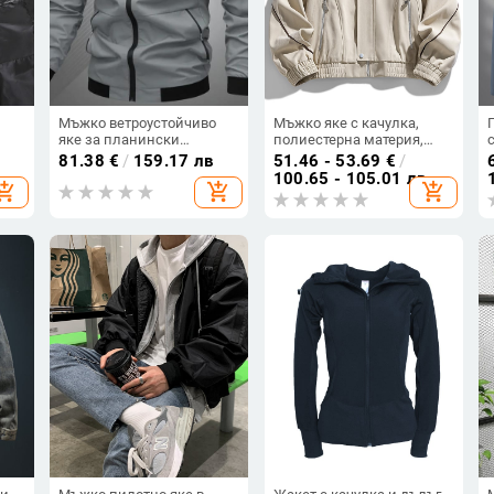
Мъжко ветроустойчиво
Мъжко яке с качулка,
яке за планински
полиестерна материя,
преходи, Casual стил, с
цип, свободен крой,
81.38
€
/
159.17 лв
51.46 - 53.69
€
/
качулка, тънка кройка,
странични джобове
100.65 - 105.01 лв
hopping_cart
add_shopping_cart
add_shopping_cart
ер,
Corduroy плат с козина от
зайци