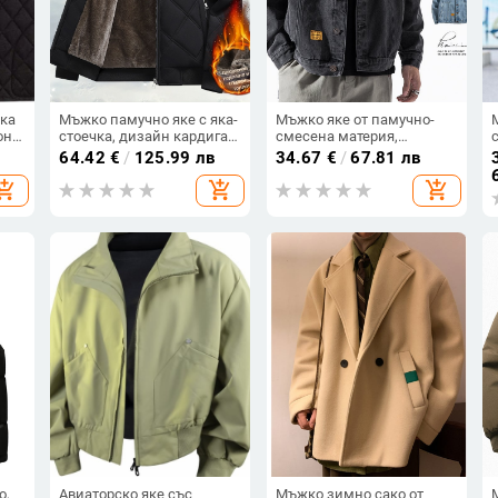
ка
Мъжко памучно яке с яка-
Мъжко яке от памучно-
он,
стоечка, дизайн кардиган,
смесена материя,
а
цип отпред, удебелен
свободен силует,
64.42
€
/
125.99 лв
34.67
€
/
67.81 лв
ия,
пълнеж от полиестер, 3D
геометричен принт, ревер,
hopping_cart
add_shopping_cart
add_shopping_cart
ери
патч джобове
еднобутоново
закопчаване
о,
Авиаторско яке със
Мъжко зимно сако от