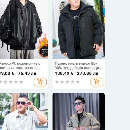
Мъжко PU кожено яке с
Пухено яке; пълнеж 85–
флисово подплъване,
90% пух; дебела изолация;
американски стил
средна дължина 65–80
39.08
€
/
76.43 лв
138.49
€
/
270.86 лв
байкерска яка,
см; стояща яка; цип
add_shopping_cart
add_shopping_cart
ветроустойчиво есенно-
зимно облекло