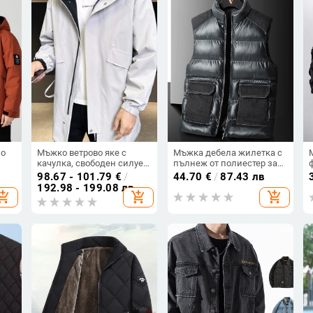
но
Мъжко ветрово яке с
Мъжка дебела жилетка с
качулка, свободен силует,
пълнеж от полиестер за
ует,
средна дължина, цип,
есенно-зимния сезон,
98.67 - 101.79
€
/
44.70
€
/
87.43 лв
о
полиестер 100%, за
свободна кройка, без
192.98 - 199.08 лв
hopping_cart
add_shopping_cart
add_shopping_cart
пролет и есен
качулка, мултиджобове,
прав край