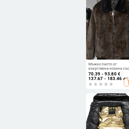
Мъжко палто от
изкуствена козина съ
средна дължина,
70.39 - 93.80
€
/
флорален принт, яка с
137.67 - 183.46 лв
add_s
обръщане надолу, цип
свободна кройка