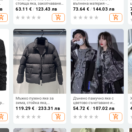
стояща яка, закопчаване
вълнена материя -
с цип, джобове с цип,
свободен силует,
лв
63.11
€
/
123.43 лв
73.64
€
/
144.03 лв
 cm
дишащ полиестер,
двуредно копче,
hopping_cart
add_shopping_cart
add_shopping_cart
свободен силует
удебелено, подплата
полиестер
Мъжко пухено яке за
Дънено памучно яке с
ерия
зима, стойка яка,
цветово съчетаване и
тип
прилягаща кройка,
панели, ретро стил,
119.29
€
/
233.31 лв
54.72
€
/
107.02 лв
пълнеж от патеши пух,
свободен крой,
hopping_cart
add_shopping_cart
add_shopping_cart
пухност 600, дължина 65–
едноредово закопчаване,
80 см
дълги ръкави, странични
джобове, пролет-есен