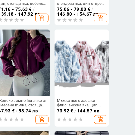
цип, стояща яка, дебело
стендова яка, цип отпред,
топло пълнеж от
джобове с капаци –
71.16 - 75.63
€
/
75.06 - 79.08
€
/
полиестер, подплата
пролетно-есенно
139.18 - 147.92 лв
146.80 - 154.67 лв
add_shopping_cart
add_shopping_cart
коприна‑памук
ежедневно яке
Женско зимно йога яке от
Мъжко яке с заешки
смесена вълна, стояща
флис: висока яка, цип,
яка, дълги ръкави,
свободен силует,
47.93
€
/
93.74 лв
73.92
€
/
144.57 лв
регулираща връзка, Oyster
странични джобове
add_shopping_cart
add_shopping_cart
Fleece, полиестер 95% /
еластан 5%