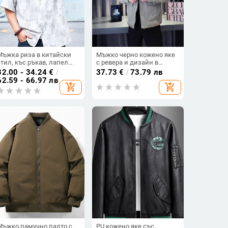
Мъжка риза в китайски
Мъжко черно кожено яке
стил, къс ръкав, лапел
с ревера и дизайн в
яка, полиестер, основен
цветови блокове за
32.00 - 34.24
€
/
37.73
€
/
73.79 лв
състав 95%, подходяща за
пролет и есен
62.59 - 66.97 лв
add_shopping_cart
add_shopping_cart
четири сезона
Мъжко памучно палто с
PU кожено яке със