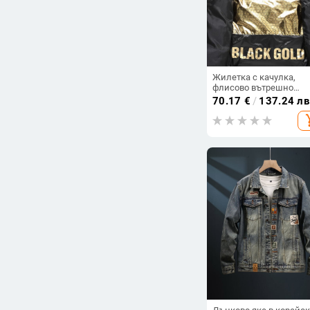
Жилетка с качулка,
флисово вътрешно
подслояване, пълнеж
70.17
€
/
137.24 лв
полиестерни влакна,
add_s
основна тъкан полиест
модел едноцветен,
сваляща се яка, зимна
версия 2024