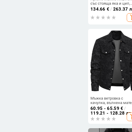
със стояща яка и цип,
100% пух от патици,
134.66
€
/
263.37 
дължина около 50–65
add_s
Мъжка ветровка с
качулка, вълнена мат
със зайча козина, яка 
60.95 - 65.59
€
/
ла-пел, лек стил, есен
119.21 - 128.28 лв
add_s
2025