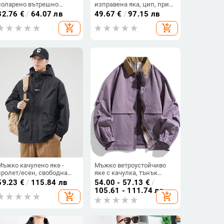
поларено вътрешно
изправена яка, цип, принт
покритие, свободна
пера, полиестерно влакно
32.76
€
/
64.07 лв
49.67
€
/
97.15 лв
кройка, ветроустойчиви,
add_shopping_cart
add_shopping_cart
Vinylon платно
Мъжко качулено яке -
Мъжко ветроустойчиво
пролет/есен, свободна
яке с качулка, тънък
кройка, цип, качулка,
силует, закопчаване цип,
59.23
€
/
115.84 лв
54.00 - 57.13
€
/
полиестерна материя
яка с висока стойка
105.61 - 111.74 лв
add_shopping_cart
add_shopping_cart