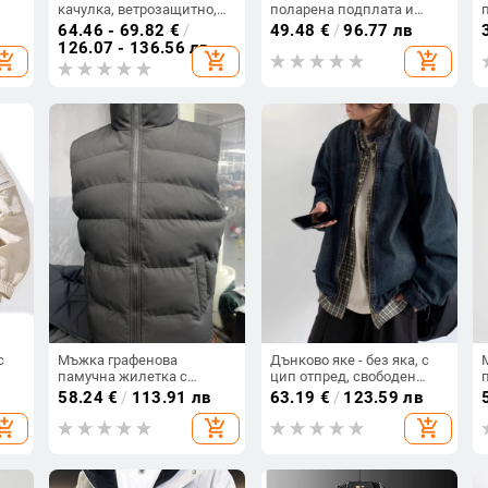
качулка, ветрозащитно,
поларена подплата и
подплатено с велур,
памучно пълнеж, черно-
64.46 - 69.82
€
/
49.48
€
/
96.77 лв
средна дължина, цип.
златен цвят, яка с
126.07 - 136.56 лв
hopping_cart
add_shopping_cart
add_shopping_cart
ена
изправен дизайн
,
с
Мъжка графенова
Дънково яке - без яка, с
памучна жилетка с
цип отпред, свободен
илот
подплата, удебелена и
силует, дълги ръкави,
58.24
€
/
113.91 лв
63.19
€
/
123.59 лв
вно
топла, без ръкави
подплата полиестер 100%,
hopping_cart
add_shopping_cart
add_shopping_cart
основна материя 58%
памук