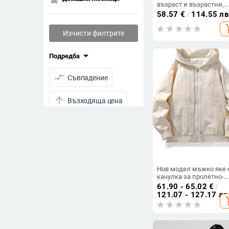
възраст и възрастни,
пролетно-есенно
58.57
€
/
114.55 лв
неформално външно
add_s
облекло, ленено-смес
Изчисти филтрите
тъкан, цип, стояща яка
странични джобове
arrow_drop_down
Подредба
compare_arrows
Съвпадение
arrow_upward
Възходяща цена
arrow_downward
Низходяща цена
drive_folder_upload
Последно качени
visibility
Нов модел мъжко яке 
Преглеждания
качулка за пролетно-
есенен сезон, ретро п
61.90 - 65.02
€
/
star_half
стил, модерно ежедне
Рейтинг
121.07 - 127.17 лв
add_s
облекло
arrow_drop_down
Намалени продукти