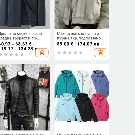
Пролетно мъжко яке за
Мъжко яке с качулка и
средна възраст и по-
пухена яка, подплатено
възрастни, свободна
полиестером, зимно и
60.93 - 68.63
€
/
89.00
€
/
174.07 лв
кройка, плюс размер,
топло, къс модел
119.17 - 134.23 лв
add_shopping_cart
add_shopping_cart
елегантен бизнес стил