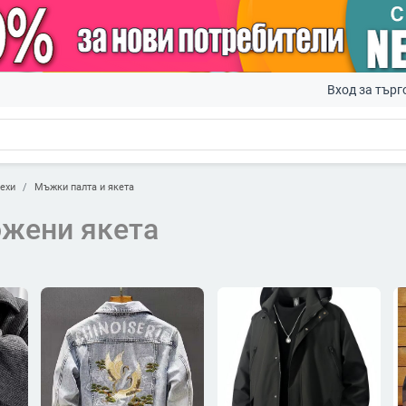
Вход за търг
ехи
Мъжки палта и якета
жени якета