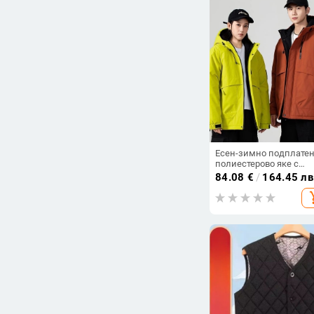
Намалени продукти
Всички продукти
Цена
-
Изчисти филтрите
Есен-зимно подплате
полиестерово яке с
качулка, свободен сил
84.08
€
/
164.45 лв
унисекс, топло външн
add_s
облекло