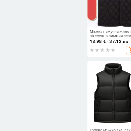
Мъжка памучна жилет
за есенно-зимния сез
къс модел, подплатен
18.98
€
/
37.12 лв
пухом и дебела изолац
add_s
топла, за големи разм
Пухено мъжко яке, лек