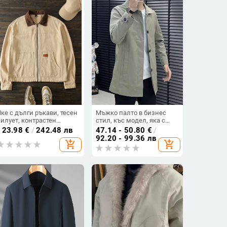
Яке с дълги ръкави, тесен
Мъжко палто в бизнес
силует, контрастен
стил, къс модел, яка с
патчворк, Lycra плат, без
лаПел, основна материя:
123.98
€
/
242.48 лв
47.14 - 50.80
€
/
качулка, с дебела материя
козина от зайци
92.20 - 99.36 лв
add_shopping_cart
add_shopping_cart