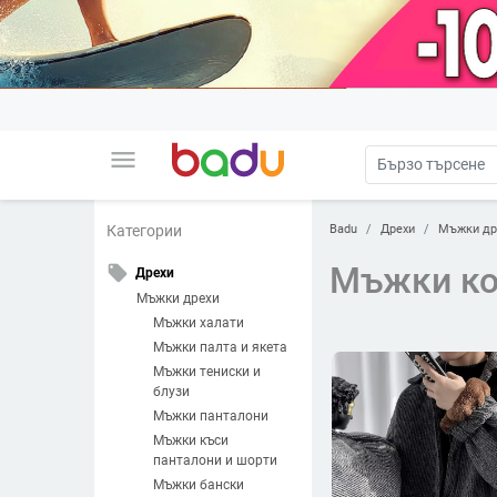
menu
Badu
Дрехи
Мъжки др
Категории
Мъжки ко
local_offer
Дрехи
Мъжки дрехи
Мъжки халати
Мъжки палта и якета
Мъжки тениски и
блузи
Мъжки панталони
Мъжки къси
панталони и шорти
Мъжки бански