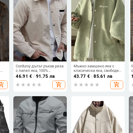
Corduroy дълъг ръкав риза
Мъжко замшено яке с
с
с лапел яка, 100%
класическа яка, свободен
полиестер, есен-зимна
крой, еднобортно, без
46.91
€
/
91.75 лв
43.77
€
/
85.61 лв
ежедневна дреха
качулка, стил Хонг Конг,
hopping_cart
add_shopping_cart
add_shopping_cart
,
ежедневен външен вид