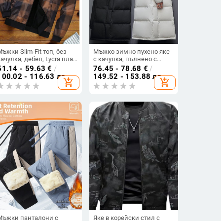
Мъжки Slim-Fit топ, без
Мъжко зимно пухено яке
качулка, дебел, Lycra плат,
с качулка, пълнено с
Vinylon като основна
пъдови пера, съдържание
51.14 - 59.63
€
/
76.45 - 78.68
€
/
тъкан
на пъд 50%, пълнене 300,
100.02 - 116.63 лв
149.52 - 153.88 лв
add_shopping_cart
add_shopping_cart
отстегаема яка
Мъжки панталони с
Яке в корейски стил с