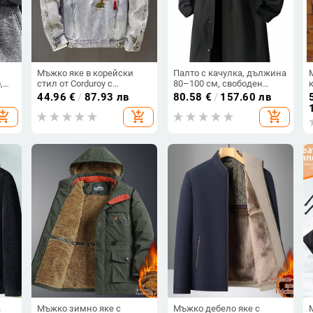
Мъжко яке в корейски
Палто с качулка, дължина
,
стил от Corduroy с
80–100 см, свободен
бродерия,
силует, външна тъкан
44.96
€
/
87.93 лв
80.58
€
/
157.60 лв
износоустойчиво, Rabbit
100% полиестер, подплата
hopping_cart
add_shopping_cart
add_shopping_cart
Hair плат, свободна
100% полиестер
кройка
а
Мъжко зимно яке с
Мъжко дебело яке с