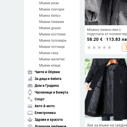
Мъжки ризи
Мъжки суичъри
Мъжко бельо
Мъжки пижами
Мъжки дънки
Мъжко зимно яке с
подплата от полиестер
Мъжки костюми
дебело и топло, ретро
58.20
€
/
113.83 лв
Мъжки пуловери
стил със свободна
add_s
кройка, улична мода
Мъжки потници
Мъжки сака
Мъжки жилетки
Мъжки елеци
business_center
Чанти и Обувки
child_friendly
За деца и бебета
weekend
Дом и Градина
watch
Часовници и Бижута
fitness_center
Спорт
directions_car
Авто & мото
laptop
Електроника
spa
Здраве и красота
Яке за мъже на средн
pets
Домашни любимци