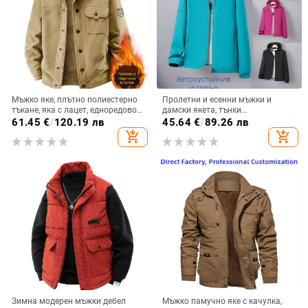
Мъжко яке, плътно полиестерно
Пролетни и есенни мъжки и
тъкане, яка с лацет, едноредово
дамски якета, тънки
закопчаване, дълги ръкави
ветроустойчиви и водоустойчиви
61.45
€
/
120.19 лв
45.64
€
/
89.26 лв
якета за двойки с голям размер,
add_shopping_cart
add_shopping_cart
ежедневни якета за
планинарство
Зимна модерен мъжки дебел
Мъжко памучно яке с качулка,