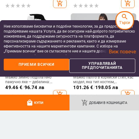
дебело
пролет и есен, широко
add_shopping_cart
add_shopping_cart
универсално облекло, готино
ежедневно яке
search
Търси
Ние използваме бисквитки и подобни технологии, за да предоставяме и
подобряваме нашата Услуга, да ви осигурим най-доброто потребителско
изживяване, да поддържаме сигурността на платформата, да
персонализираме съдържанието и рекламите, както и да измерваме
ефективността на нашите маркетингови кампании. С избора на
Виж повече
„Приемам всички“ вие се съгласявате ние и нашите доверени партньори
да съхраняваме бисквитки и подобни технологии на вашето устройство
за рекламни и аналитични цели. Можете по всяко време да управлявате
УПРАВЛЯВАЙ
ПРИЕМИ ВСИЧКИ
своите предпочитания, като натиснете „Управлявай предпочитанията“.
ПРЕДПОЧИТАНИЯТА
За повече информация, моля, вижте нашата
Политика за защита на
данните
.
Мъжко зимно подплатено
Мъжко палто в корейски стил, къс
памучно яке — дебелина:
модел, яка тип костюм,
удебелена; пълнител:
еднобортно закопчаване,
49.46
€
/
96.74 лв
101.26
€
/
198.05 лв
полиестерни влакна; основна
модална тъкан
add_shopping_cart
add_shopping_cart
тъкан: полиестер; без качулка;
стил: корейски; свободен силует
local_mall
add_shopping_cart
КУПИ
ДОБАВИ В КОШНИЦАТА