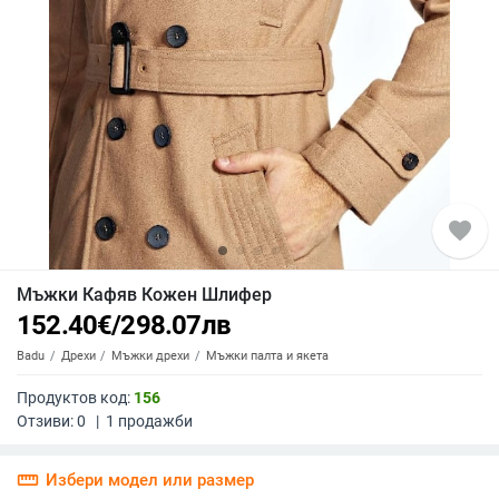
favorite
Мъжки Кафяв Кожен Шлифер
152.40
€
/
298.07
лв
Badu
Дрехи
Мъжки дрехи
Мъжки палта и якета
Продуктов код:
156
Отзиви:
0
|
1
продажби
straighten
Избери модел или размер