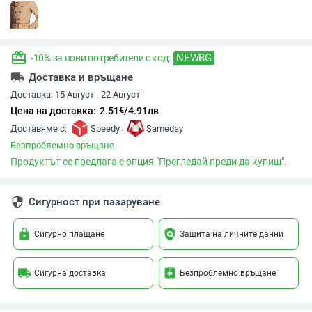
redeem
NEWBG
-10% за нови потребители с код:
local_shipping
Доставка и връщане
Доставка:
15 Август - 22 Август
€
Цена на доставка:
2.51
/
4.91
лв
,
Доставяме с:
Speedy
Sameday
Безпроблемно връщане
Продуктът се предлага с опция "Прегледай преди да купиш".
security
Сигурност при пазаруване
lock
policy
Сигурно плащане
Защита на личните данни
local_shipping
assignment_return
Сигурна доставка
Безпроблемно връщане