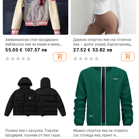
Американски стил бродирано
Дамско спортно яке със стоечна
бейзболно яке за мъже и жени,
яка – дълъг ръкав, бързосъхнещ,
пролетно-есенно, стилно и
прилягащ силует, с цип
55.00
€
/
107.57 лв
27.52
€
/
53.82 лв
универсално ежедневно връхно
add_shopping_cart
add_shopping_cart
облекло
Пухено яке с качулка, Trapstar
Мъжко спортно яке за открито
бродерия; пълнеж от бял гъши
със стояща яка, принт и