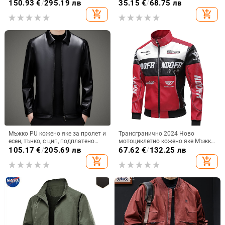
пух; ветрозащитно; запълване
свободна кройка
150.93
€
/
295.19 лв
35.15
€
/
68.75 лв
95; пухнастост 550; зимно
add_shopping_cart
add_shopping_cart
облекло унисекс
Мъжко PU кожено яке за пролет и
Трансгранично 2024 Ново
есен, тънко, с цип, подплатено
мотоциклетно кожено яке Мъжко
флис, без качулка, бащински стил
кожено яке Мъжко яке
105.17
€
/
205.69 лв
67.62
€
/
132.25 лв
Контрастно цветно състезателно
add_shopping_cart
add_shopping_cart
яке Модерна марка За
любителите на сезона Свободно