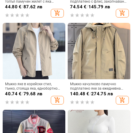
топъл памучен жилет с яка
подплатено с флис, закопчаване
стойка, мъжки нов размер 2025,
с цип, махаща се подплата,
44.80
€
/
87.62 лв
74.54
€
/
145.79 лв
плюс размер, широка жилетка
странични джобове
add_shopping_cart
add_shopping_cart
Мъжко яке в корейски стил,
Мъжко качулково памучно
тънко, стояща яка, еднобортно
подплатено яке за ежедневна
закопчаване, за есен
употреба
40.74
€
/
79.68 лв
140.48
€
/
274.75 лв
add_shopping_cart
add_shopping_cart