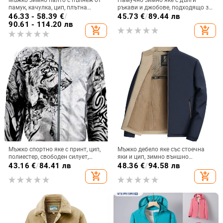
памук, качулка, цип, плътна
ръкави и джобове, подходящо за
изолация, корейски стил
мъже, с европейски и
46.33 - 58.39
€
/
45.73
€
/
89.44 лв
американски модели, жълта
90.61 - 114.20 лв
add_shopping_cart
add_shopping_cart
подплата, 3D дигитален печат,
различни модели, свободно и
удобно.
Мъжко спортно яке с принт, цип,
Мъжко дебело яке със стоечна
полиестер, свободен силует,
яки и цип, зимно външно
дълъг ръкав
облекло, полиестерна подплата
43.16
€
/
84.41 лв
48.36
€
/
94.58 лв
add_shopping_cart
add_shopping_cart