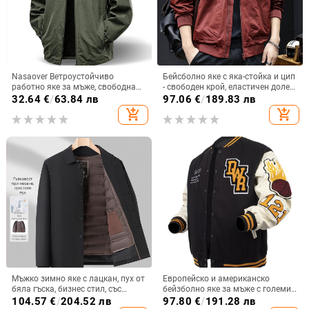
Nasaover Ветроустойчиво
Бейсболно яке с яка-стойка и цип
работно яке за мъже, свободна
- свободен крой, еластичен долен
кройка, стояща яка, цип, нейлон,
кант, еднотонен цвят, 100%
32.64
€
/
63.84 лв
97.06
€
/
189.83 лв
странични джобове, дълъг ръкав,
полиестер
add_shopping_cart
add_shopping_cart
едноцветно, есенно 2025
Мъжко зимно яке с лацкан, пух от
Европейско и американско
бяла гъска, бизнес стил, със
бейзболно яке за мъже с големи
сваляема вътрешна подплата,
размери, модерна марка за
104.57
€
/
204.52 лв
97.80
€
/
191.28 лв