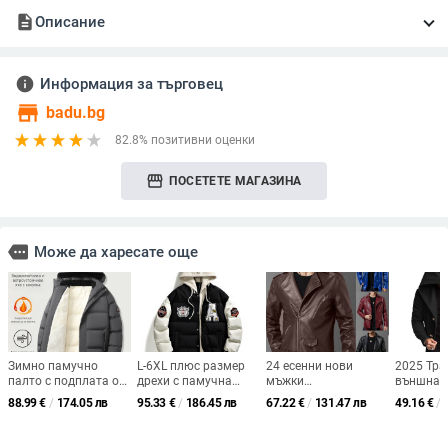
description
Описание
info
Информация за търговец
store
badu.bg
82.8% позитивни оценки
storefront
ПОСЕТЕТЕ МАГАЗИНА
more
Може да харесате още
Зимно памучно
L-6XL плюс размер
24 есенни нови
2025 Тра
палто с подплата от
дрехи с памучна
мъжки
външна 
полар, есенно-зимно
подплата, мъжки,
висококачествени
Amazon 
88.99
€
/
174.05 лв
95.33
€
/
186.45 лв
67.22
€
/
131.47 лв
49.16
€
/
мъжко пухено яке с
фалшиви
кожени якета с
Европейс
памучна подплата
двукомпонентни
прилепнала кройка и
америка
за хора на средна и
кърпи, бродирани,
ревер, британска
тренчкот