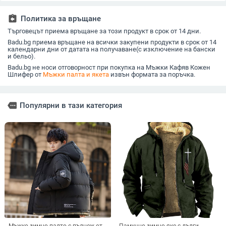
по-възрастна
модни, с качулка,
мода, кожено яке за
дължина 
възраст, топло
дрехи за влюбени
байкери
ежедневе
assignment_return
Политика за връщане
памучно яке
едноцве
Търговецът приема връщане за този продукт в срок от 14 дни.
Badu.bg приема връщане на всички закупени продукти в срок от 14
календарни дни от датата на получаване(с изключение на бански
и бельо).
Badu.bg не носи отговорност при покупка на Мъжки Кафяв Кожен
Шлифер от
Мъжки палта и якета
извън формата за поръчка.
more
Популярни в тази категория
Мъжко зимно палто с пълнеж от
Памучно зимно яке с дълги