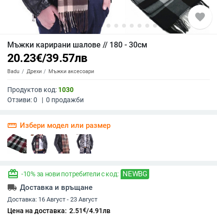
favorite
Мъжки карирани шалове // 180 - 30см
20.23
€
/
39.57
лв
Badu
Дрехи
Мъжки аксесоари
Продуктов код:
1030
Отзиви:
0
|
0
продажби
straighten
Избери модел или размер
redeem
NEWBG
-10% за нови потребители с код:
local_shipping
Доставка и връщане
Доставка:
16 Август - 23 Август
€
Цена на доставка:
2.51
/
4.91
лв