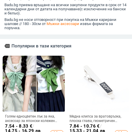
връзване
Badu.bg приема връщане на всички закупени продукти в срок от 14
календарни дни от датата на получаване(с изключение на бански
и бельо).
Badu.bg не носи отговорност при покупка на Мъжки карирани
шалове // 180 - 30см от
Мъжки аксесоари
извън формата за
поръчка.
more
Популярни в тази категория
Голям едноцветен лък за яка,
Медна клипса за вратовръзка,
аксесоар за японски колежен
плоска глава, геометричен
стил униформа, ментов цвят
монохромен дизайн,
7.54 - 8.33
€
/
7.84 - 10.76
€
/
електроплакиране
14.75 - 16.29 лв
15.33 - 21.04 лв