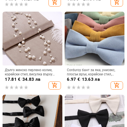
add_shopping_cart
add_shopping_cart
Дълго женско перлено колие,
Corduroy бант за яка, унисекс,
корейски стил, висулка върху
плосък връх, корейски стил,
пуловерна верига
сатенено покритие, подплата от
17.81
€
/
34.83 лв
6.97
€
/
13.63 лв
corduroy
add_shopping_cart
add_shopping_cart