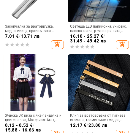
Закопчалка за вратовръзка,
Светеща LED папийонка, унисекс,
медна, ивици, правоъгълна
плоска глава, ръчно пришита,
форма, електроплакирана
пластмасова, райета, за партита
7.01
€
/
13.71 лв
16.10 - 25.27
€
/
и бар декор
31.49 - 49.42 лв
add_shopping_cart
add_shopping_cart
Женска JK риза с яка-панделка и
Клип за вратовръзка от титиева
цвете на яка, Материал: Агат,
стомана, геометричен модел,
Подплата: Полиестер
буквен форма, електроплатинг
8.12 - 8.52
€
/
12.17
€
/
23.80 лв
завършек, плоска глава, марка
15.88 - 16.66 лв