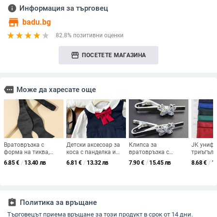
info
Информация за търговец
store
badu.bg
82.8% позитивни оценки
storefront
ПОСЕТЕТЕ МАГАЗИНА
more
Може да харесате още
Вратовръзка с
Детски аксесоар за
Клипса за
JK униф
форма на тиква,
коса с панделка и
вратовръзка с
триъгъле
текстура като
цвете за яка — плат,
кристална пеперуда,
мотив н
6.85
€
/
13.40 лв
6.81
€
/
13.32 лв
7.90
€
/
15.45 лв
8.68
€
/
1
коприна,
модел панделка,
кристални камъни,
констела
полиестерна
коса лента, за деца
насекомоподобен
за яка (
боядисана тъкан,
дизайн, животински
Агат; Сти
плосък стил за
мотив, унисекс висок
Форма: К
връзване, унисекс,
клас,
Вид: Цвет
assignment_return
Политика за връщане
ежедневна визия,
електропокритие
Лято 202
два начина за
Търговецът приема връщане за този продукт в срок от 14 дни.