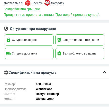
,
Доставяме с:
Speedy
Sameday
Безпроблемно връщане
Продуктът се предлага с опция "Прегледай преди да купиш".
security
Сигурност при пазаруване
lock
policy
Сигурно плащане
Защита на личните данни
local_shipping
assignment_return
Сигурна доставка
Безпроблемно връщане
settings
Спецификации на продукта
Размер:
180 - 30см
Производител:
Wonderland
Състав:
Памук, кашмир
модел:
Шотландски