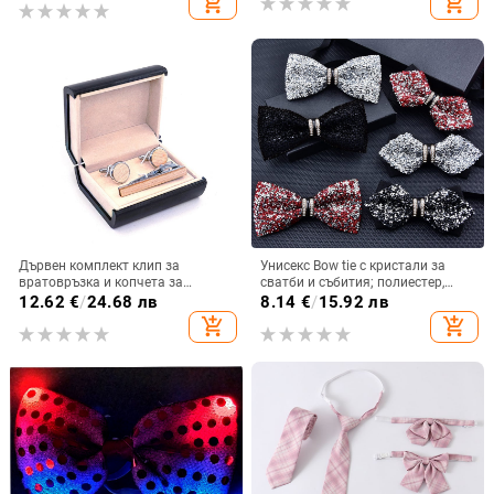
add_shopping_cart
add_shopping_cart
Shouman, унисекс
Дървен комплект клип за
Унисекс Bow tie с кристали за
вратовръзка и копчета за
сватби и събития; полиестер,
ръкавели, монохромен
кристали, сплав
12.62
€
/
24.68 лв
8.14
€
/
15.92 лв
геометричен дизайн, мъжки стил
add_shopping_cart
add_shopping_cart