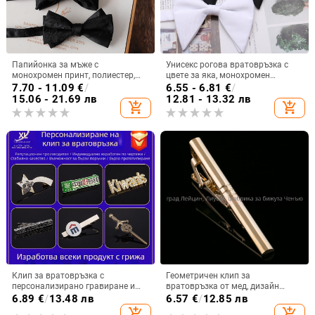
Папийонка за мъже с
Унисекс рогова вратовръзка с
монохромен принт, полиестер,
цвете за яка, монохромен
обикновена ширина, плоска
полиестер
7.70 - 11.09
€
/
6.55 - 6.81
€
/
глава, корейска версия
15.06 - 21.69 лв
12.81 - 13.32 лв
add_shopping_cart
add_shopping_cart
Клип за вратовръзка с
Геометричен клип за
персонализирано гравиране и
вратовръзка от мед, дизайн
лаково покритие, корпоративен
цвете за яка, електроплакиране,
6.89
€
/
13.48 лв
6.57
€
/
12.85 лв
логотип, унисекс, бизнес
унисекс
add_shopping_cart
add_shopping_cart