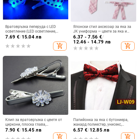
Вратовръзка пеперуда с LED
Японски стил аксесоар за яка за
осветление (LED осветление,
JK униформа — цвете за яка и
шарка на райета, ръчно
лък
7.69
€
/
15.04 лв
6.37 - 7.56
€
/
боядисано платно, унисекс)
12.46 - 14.79 лв
add_shopping_cart
add_shopping_cart
Клип за вратовръзка с цветя от
Папийонка за яка с бутониера,
циркони, плоска глава,
жакард полиестер, унисекс,
електроплатинг
плоска глава • тегло 0.03 kg •
7.90
€
/
15.45 лв
6.57
€
/
12.85 лв
лицензиран частен етикет: Да
add_shopping_cart
add_shopping_cart