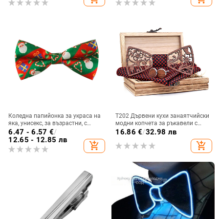
аксесоар, електроплакиране,
Pt990 чистота
Коледна папийонка за украса на
T202 Дървени кухи занаятчийски
яка, унисекс, за възрастни, с
модни копчета за ръкавели с
мотиви Дядо Коледа и Снежен
джобни кърпи, комплект
6.47 - 6.57
€
/
16.86
€
/
32.98 лв
човек
ежедневна сватбена папионка
12.65 - 12.85 лв
add_shopping_cart
add_shopping_cart